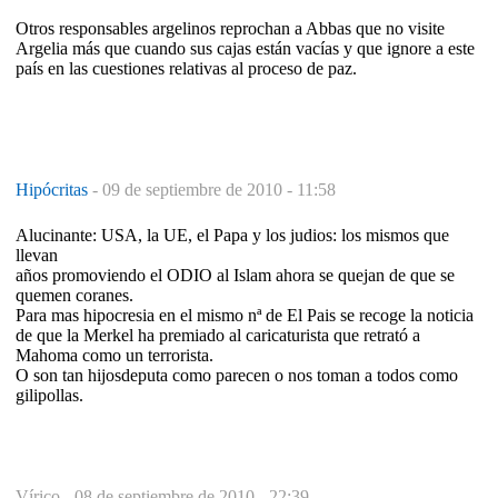
Otros responsables argelinos reprochan a Abbas que no visite
Argelia más que cuando sus cajas están vacías y que ignore a este
país en las cuestiones relativas al proceso de paz.
Hipócritas
-
09 de septiembre de 2010 - 11:58
Alucinante: USA, la UE, el Papa y los judios: los mismos que
llevan
años promoviendo el ODIO al Islam ahora se quejan de que se
quemen coranes.
Para mas hipocresia en el mismo nª de El Pais se recoge la noticia
de que la Merkel ha premiado al caricaturista que retrató a
Mahoma como un terrorista.
O son tan hijosdeputa como parecen o nos toman a todos como
gilipollas.
Vírico -
08 de septiembre de 2010 - 22:39