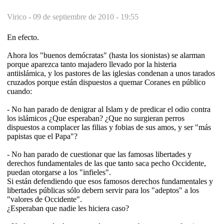
Virico -
09 de septiembre de 2010 - 19:55
En efecto.
Ahora los "buenos demócratas" (hasta los sionistas) se alarman
porque aparezca tanto majadero llevado por la histeria
antiislámica, y los pastores de las iglesias condenan a unos tarados
cruzados porque están dispuestos a quemar Coranes en público
cuando:
- No han parado de denigrar al Islam y de predicar el odio contra
los islámicos ¿Que esperaban? ¿Que no surgieran perros
dispuestos a complacer las filias y fobias de sus amos, y ser "más
papistas que el Papa"?
- No han parado de cuestionar que las famosas libertades y
derechos fundamentales de las que tanto saca pecho Occidente,
puedan otorgarse a los "infieles".
Si están defendiendo que esos famosos derechos fundamentales y
libertades públicas sólo debern servir para los "adeptos" a los
"valores de Occidente".
¿Esperaban que nadie les hiciera caso?