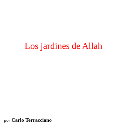
___________________________________________
Los jardines de Allah
Carlo Terracciano
p
or