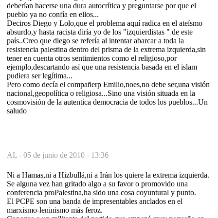
deberían hacerse una dura autocrítica y preguntarse por que el
pueblo ya no confía en ellos...
Deciros Diego y Lolo,que el problema aquí radica en el ateísmo
absurdo,y hasta racista diría yo de los "izquierdistas " de este
país..Creo que diego se refería al intentar abarcar a toda la
resistencia palestina dentro del prisma de la extrema izquierda,sin
tener en cuenta otros sentimientos como el religioso,por
ejemplo,descartando así que una resistencia basada en el islam
pudiera ser legítima...
Pero como decía el compañerp Emilio,noes,no debe ser,una visión
nacional,geopolítica o religiosa...Sino una visión situada en la
cosmovisión de la autentica democracia de todos los pueblos...Un
saludo
AL -
05 de junio de 2010 - 13:36
Ni a Hamas,ni a Hizbullá,ni a Irán los quiere la extrema izquierda.
Se alguna vez han gritado algo a su favor o promovido una
conferencia proPalestina,ha sido una cosa coyuntural y punto.
El PCPE son una banda de impresentables anclados en el
marxismo-leninismo más feroz.