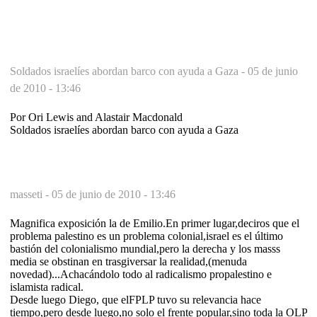
Soldados israelíes abordan barco con ayuda a Gaza -
05 de junio
de 2010 - 13:46
Por Ori Lewis and Alastair Macdonald
Soldados israelíes abordan barco con ayuda a Gaza
masseti -
05 de junio de 2010 - 13:46
Magnifica exposición la de Emilio.En primer lugar,deciros que el
problema palestino es un problema colonial,israel es el último
bastión del colonialismo mundial,pero la derecha y los masss
media se obstinan en trasgiversar la realidad,(menuda
novedad)...Achacándolo todo al radicalismo propalestino e
islamista radical.
Desde luego Diego, que elFPLP tuvo su relevancia hace
tiempo,pero desde luego,no solo el frente popular,sino toda la OLP