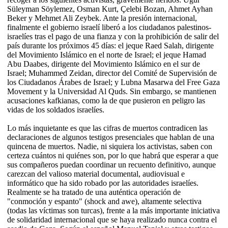
Süleyman Söylemez, Osman Kurt, Çelebi Bozan, Ahmet Ayhan
Beker y Mehmet Ali Zeybek. Ante la presión internacional,
finalmente el gobierno israelí liberó a los ciudadanos palestinos-
israelíes tras el pago de una fianza y con la prohibición de salir del
país durante los próximos 45 días: el jeque Raed Salah, dirigente
del Movimiento Islámico en el norte de Israel; el jeque Hamad
Abu Daabes, dirigente del Movimiento Islámico en el sur de
Israel; Muhammed Zeidan, director del Comité de Supervisión de
los Ciudadanos Árabes de Israel; y Lubna Masarwa del Free Gaza
Movement y la Universidad Al Quds. Sin embargo, se mantienen
acusaciones kafkianas, como la de que pusieron en peligro las
vidas de los soldados israelíes.
Lo más inquietante es que las cifras de muertos contradicen las
declaraciones de algunos testigos presenciales que hablan de una
quincena de muertos. Nadie, ni siquiera los activistas, saben con
certeza cuántos ni quiénes son, por lo que habrá que esperar a que
sus compañeros puedan coordinar un recuento definitivo, aunque
carezcan del valioso material documental, audiovisual e
informático que ha sido robado por las autoridades israelíes.
Realmente se ha tratado de una auténtica operación de
"conmoción y espanto" (shock and awe), altamente selectiva
(todas las víctimas son turcas), frente a la más importante iniciativa
de solidaridad internacional que se haya realizado nunca contra el