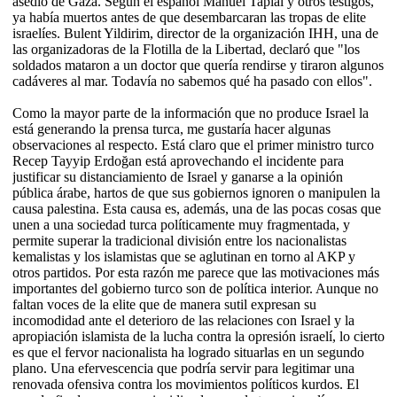
asedio de Gaza. Según el español Manuel Tapial y otros testigos,
ya había muertos antes de que desembarcaran las tropas de elite
israelíes. Bulent Yildirim, director de la organización IHH, una de
las organizadoras de la Flotilla de la Libertad, declaró que "los
soldados mataron a un doctor que quería rendirse y tiraron algunos
cadáveres al mar. Todavía no sabemos qué ha pasado con ellos".
Como la mayor parte de la información que no produce Israel la
está generando la prensa turca, me gustaría hacer algunas
observaciones al respecto. Está claro que el primer ministro turco
Recep Tayyip Erdoğan está aprovechando el incidente para
justificar su distanciamiento de Israel y ganarse a la opinión
pública árabe, hartos de que sus gobiernos ignoren o manipulen la
causa palestina. Esta causa es, además, una de las pocas cosas que
unen a una sociedad turca políticamente muy fragmentada, y
permite superar la tradicional división entre los nacionalistas
kemalistas y los islamistas que se aglutinan en torno al AKP y
otros partidos. Por esta razón me parece que las motivaciones más
importantes del gobierno turco son de política interior. Aunque no
faltan voces de la elite que de manera sutil expresan su
incomodidad ante el deterioro de las relaciones con Israel y la
apropiación islamista de la lucha contra la opresión israelí, lo cierto
es que el fervor nacionalista ha logrado situarlas en un segundo
plano. Una efervescencia que podría servir para legitimar una
renovada ofensiva contra los movimientos políticos kurdos. El