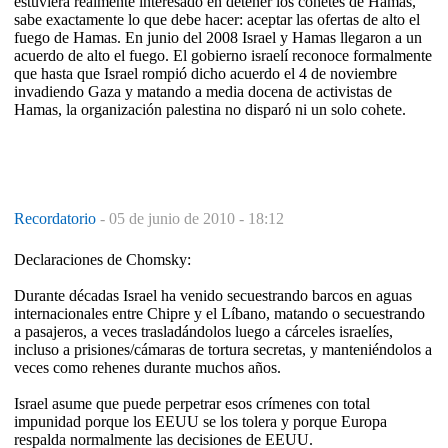
estuviera realmente interesado en detener los cohetes de Hamas,
sabe exactamente lo que debe hacer: aceptar las ofertas de alto el
fuego de Hamas. En junio del 2008 Israel y Hamas llegaron a un
acuerdo de alto el fuego. El gobierno israelí reconoce formalmente
que hasta que Israel rompió dicho acuerdo el 4 de noviembre
invadiendo Gaza y matando a media docena de activistas de
Hamas, la organización palestina no disparó ni un solo cohete.
Recordatorio
-
05 de junio de 2010 - 18:12
Declaraciones de Chomsky:
Durante décadas Israel ha venido secuestrando barcos en aguas
internacionales entre Chipre y el Líbano, matando o secuestrando
a pasajeros, a veces trasladándolos luego a cárceles israelíes,
incluso a prisiones/cámaras de tortura secretas, y manteniéndolos a
veces como rehenes durante muchos años.
Israel asume que puede perpetrar esos crímenes con total
impunidad porque los EEUU se los tolera y porque Europa
respalda normalmente las decisiones de EEUU.