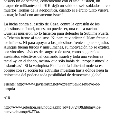
pasado fin de semana, coincidiendo con el ataque israelí, un
ataque de militantes del PKK dejó un saldo de seis soldados turcos
muertos. Ironías de la geopolítica, cuando el ejército turco vuelva
actuar, lo hará con armamento israelí.
La lucha contra el asedio de Gaza, contra la opresión de los
palestinos en Israel, no es, no puede ser, una causa nacional.
Quienes murieron no lo hicieron para defender la Sublime Puerta
o Teherán frente al sionismo. Ni para reivindicar el Islam frente a
los infieles. Ni para apoyar a los palestinos frente al pueblo judío.
Aunque fueran turcos y musulmanes, su motivación no se explica
por vínculos atávicos de sangre o de raza, como sugiere los
asesinatos selectivos del comando israelí y toda una verborrea
racial -y, en el fondo, racista- que sólo habla de "propalestinos" e
"islamistas". Si la variopinta Flotilla de la Libertad molesta es
porque con su acción los activistas muestran hasta dónde llega la
resistencia del poder a toda posibilidad de democracia global.
Fuente: http://www.javierortiz.net/voz/samuel/los-nueve-de-
turquia
rCR
http://www.rebelion.org/noticia.php?id=107240&titular=los-
nueve-de-turqu%EDa-