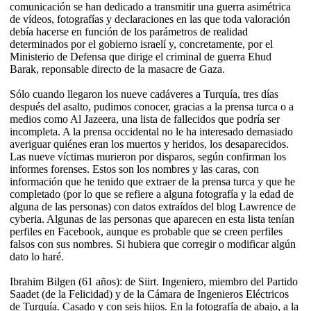
comunicación se han dedicado a transmitir una guerra asimétrica
de vídeos, fotografías y declaraciones en las que toda valoración
debía hacerse en función de los parámetros de realidad
determinados por el gobierno israelí y, concretamente, por el
Ministerio de Defensa que dirige el criminal de guerra Ehud
Barak, reponsable directo de la masacre de Gaza.
Sólo cuando llegaron los nueve cadáveres a Turquía, tres días
después del asalto, pudimos conocer, gracias a la prensa turca o a
medios como Al Jazeera, una lista de fallecidos que podría ser
incompleta. A la prensa occidental no le ha interesado demasiado
averiguar quiénes eran los muertos y heridos, los desaparecidos.
Las nueve víctimas murieron por disparos, según confirman los
informes forenses. Estos son los nombres y las caras, con
información que he tenido que extraer de la prensa turca y que he
completado (por lo que se refiere a alguna fotografía y la edad de
alguna de las personas) con datos extraídos del blog Lawrence de
cyberia. Algunas de las personas que aparecen en esta lista tenían
perfiles en Facebook, aunque es probable que se creen perfiles
falsos con sus nombres. Si hubiera que corregir o modificar algún
dato lo haré.
Ibrahim Bilgen (61 años): de Siirt. Ingeniero, miembro del Partido
Saadet (de la Felicidad) y de la Cámara de Ingenieros Eléctricos
de Turquía. Casado y con seis hijos. En la fotografía de abajo, a la