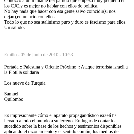
Conozco a un militante del partido que empezó muy pequeño en
los CJC,y es mejor no hablar con ellos de política.
No hay nada que hacer con esa gente,salvo coincidir(si nos
dejan),en un acto con ellos.
Todo lo que no sea stalinismo puro y duro,es fascismo para ellos.
Un saludo.
Emilio -
05 de junio de 2010 - 10:53
Portada :: Palestina y Oriente Próximo :: Ataque terrorista israelí a
la Flotilla solidaria
Los nueve de Turquía
Samuel
Quilombo
Es impresionante cómo el aparato propagandístico israelí ha
llevado a todo el mundo a su terreno. En lugar de contar lo
sucedido sobre la base de los hechos y testimonios disponibles,
aplicando el razonamiento y el sentido común, los medios de