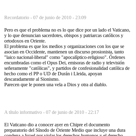
Recordatorio -
07 de junio de 2010 - 23:09
Pero es que el problema no es lo que dice por un lado el Vaticano,
y lo que denuncian sacerdotes, obispos y patriarcas católicos y
ortodoxos en Oriente.
El problema es que los medios y organizaciones con los que se
asocian en Occidente, mantienen un discurso prosionista, tanto
"laico nacional-liberal" como "apocalíptico-religioso". Órdenes
encumbradas como el Opus Dei, emisoras de radio y televisión
señeramente "católicas", y partidos de confesionalidad católica de
hecho como el PP o UD de Durán i Lleida, apoyan
descaradamente al Sionismo.
Parecen que le ponen una vela a Dios y otra al diablo.
A título informativo -
07 de junio de 2010 - 22:17
El Vaticano dio a conocer ayer en Chipre el documento
preparatorio del Sínodo de Oriente Medio que incluye una dura
condena a Israel por violar los derechos humanos y el derecho