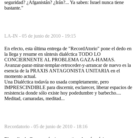
seguridad? ¿Afganistán? ¿Irán?... Ya saben: Israel nunca tiene
bastante."
LA-IN -
05 de junio de 2010 - 19:15
En efecto, esta última entrega de "RecordAtorio" pone el dedo en
la llega y resume en síntesis dialéctica TODO LO
CONCIERNENTE AL PROBLEMA GAZA-HAMAS.
Avanzar-parar-mirar-templar-retroceder-y-arrancar de nuevo es la
esencia de la PRAXIS ANTAGONISTA UNITARIA en el
momento actual.
Una Dialéctica todavía no usada completamente, pero
IMPRESCINDIBLE para discernir, esclarecer, liberar espacios de
resistencia donde sólo existe hoy podedumbre y barbecho....
Meditad, camaradas, meditad...
Recordatorio -
05 de junio de 2010 - 18:16