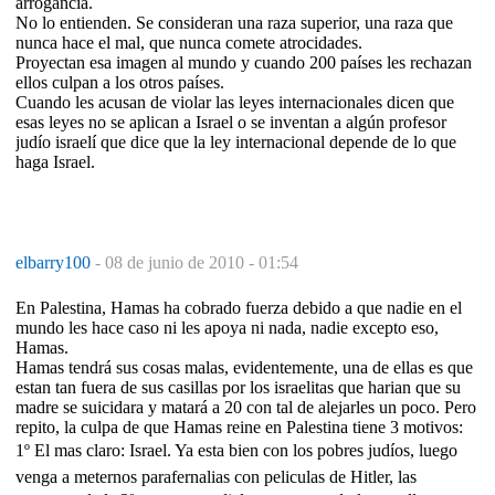
arrogancia.
No lo entienden. Se consideran una raza superior, una raza que
nunca hace el mal, que nunca comete atrocidades.
Proyectan esa imagen al mundo y cuando 200 países les rechazan
ellos culpan a los otros países.
Cuando les acusan de violar las leyes internacionales dicen que
esas leyes no se aplican a Israel o se inventan a algún profesor
judío israelí que dice que la ley internacional depende de lo que
haga Israel.
elbarry100
-
08 de junio de 2010 - 01:54
En Palestina, Hamas ha cobrado fuerza debido a que nadie en el
mundo les hace caso ni les apoya ni nada, nadie excepto eso,
Hamas.
Hamas tendrá sus cosas malas, evidentemente, una de ellas es que
estan tan fuera de sus casillas por los israelitas que harian que su
madre se suicidara y matará a 20 con tal de alejarles un poco. Pero
repito, la culpa de que Hamas reine en Palestina tiene 3 motivos:
1º El mas claro: Israel. Ya esta bien con los pobres judíos, luego
venga a meternos parafernalias con peliculas de Hitler, las