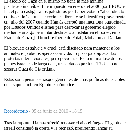
El asedio de Gaza en sí mismo no tiene la más mínima
justificación creíble. Fue impuesto en enero del 2006 por EEUU e
Israel para castigar a los palestinos por haber votado "al candidato
equivocado" en unas elecciones libres, y se intensificó gravemente
en julio del 2007 cuando Hamás derrotó una intentona patrocinada
por Estados Unidos e Israel para derrocar al gobierno elegido
mediante una golpe militar destinado a instalar en el poder, en la
Franja de Gaza,] al hombre fuerte de Fatah, Muhammad Dahlan.
El bloqueo es salvaje y cruel, está diseñado para mantener a los
animales enjaulados apenas con vida, lo justo para aplacar las
protestas internacionales, pero poco más. Es la última fase de los
planes israelíes de larga data, respaldados por los EEUU., para
separar Gaza de Cisjordania.
Estos son apenas los rasgos generales de unas políticas detestables
de las que también Egipto es cómplice.
Recordatorio
-
05 de junio de 2010 - 18:15
Tras la ruptura, Hamas ofreció renovar el alto el fuego. El gabinete
israelí consideró la oferta y la rechazó, prefiriendo lanzar su