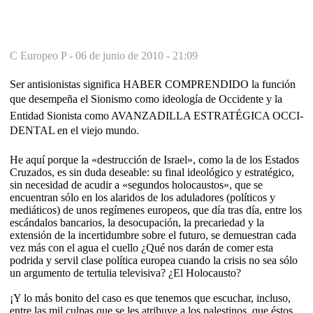
C Europeo P -
06 de junio de 2010 - 21:09
Ser antisionistas significa HABER COMPRENDIDO la función
que desempeña el Sio­nismo como ideología de Occidente y la
Entidad Sionista como AVANZADILLA ESTRA­TÉGICA OCCI­
DENTAL en el viejo mundo.
He aquí porque la «destrucción de Israel», como la de los Estados
Cruzados, es sin duda deseable: su final ideoló­gico y estratégico,
sin necesidad de acudir a «segundos holocaustos», que se
encuentran sólo en los alaridos de los aduladores (políticos y
mediáticos) de unos regímenes europeos, que día tras día, entre los
escándalos bancarios, la desocupa­ción, la precariedad y la
extensión de la incerti­dumbre sobre el futuro, se demuestran cada
vez más con el agua el cuello ¿Qué nos da­rán de comer esta
podrida y servil clase política europea cuan­do la crisis no sea sólo
un argumento de tertulia televisiva? ¿El Holocausto?
¡Y lo más bonito del caso es que tenemos que escuchar, incluso,
entre las mil culpas que se les atribuye a los palestinos, que éstos