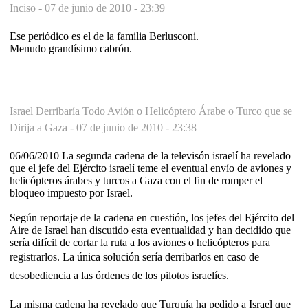
Inciso -
07 de junio de 2010 - 23:39
Ese periódico es el de la familia Berlusconi.
Menudo grandísimo cabrón.
Israel Derribaría Todo Avión o Helicóptero Árabe o Turco que se
Dirija a Gaza -
07 de junio de 2010 - 23:38
06/06/2010 La segunda cadena de la televisón israelí ha revelado
que el jefe del Ejército israelí teme el eventual envío de aviones y
helicópteros árabes y turcos a Gaza con el fin de romper el
bloqueo impuesto por Israel.
Según reportaje de la cadena en cuestión, los jefes del Ejército del
Aire de Israel han discutido esta eventualidad y han decidido que
sería difícil de cortar la ruta a los aviones o helicópteros para
registrarlos. La única solución sería derribarlos en caso de
desobediencia a las órdenes de los pilotos israelíes.
La misma cadena ha revelado que Turquía ha pedido a Israel que