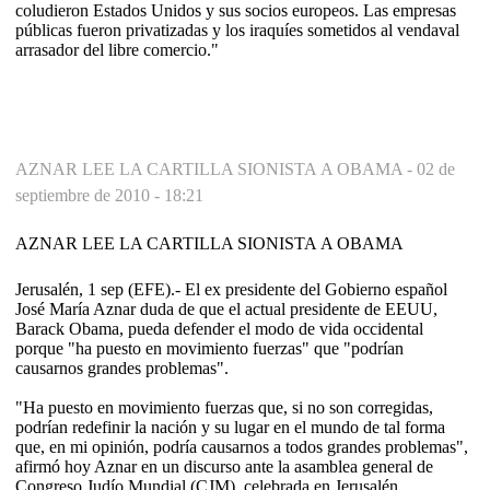
coludieron Estados Unidos y sus socios europeos. Las empresas
públicas fueron privatizadas y los iraquíes sometidos al vendaval
arrasador del libre comercio."
AZNAR LEE LA CARTILLA SIONISTA A OBAMA -
02 de
septiembre de 2010 - 18:21
AZNAR LEE LA CARTILLA SIONISTA A OBAMA
Jerusalén, 1 sep (EFE).- El ex presidente del Gobierno español
José María Aznar duda de que el actual presidente de EEUU,
Barack Obama, pueda defender el modo de vida occidental
porque "ha puesto en movimiento fuerzas" que "podrían
causarnos grandes problemas".
"Ha puesto en movimiento fuerzas que, si no son corregidas,
podrían redefinir la nación y su lugar en el mundo de tal forma
que, en mi opinión, podría causarnos a todos grandes problemas",
afirmó hoy Aznar en un discurso ante la asamblea general de
Congreso Judío Mundial (CJM), celebrada en Jerusalén.