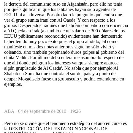
la derrota del comunismo ruso en Afganistán, pero ello no tenía
por qué significar ni que los talibanes hayan sido agentes de
EEUU ni a la inversa. Por otro lado le pregunto qué tendrá que
ver el grupo sunita iraní con Al Qaeda. Y con respecto a los
grupos Despertados iraquíes que habrían combatido con eficiencia
a Al Qaeda en Irak (a cambio de un salario de 300 dólares de los
EEUU públicamente reconocido) evidenteente han demostrado
haber tenido muy poco éxito pues el grupo aludido, tal como
manifesté en mis dos notas anteriores sigue no sólo vivito y
coleando, sino también propinando duros golpes al gobierno del
chiíta Maliki. Por último debo enterarme asombrado respecto de
que allí donde peligran los intereses yanquis 'siempre aparece
algún grupúsculo de Al Qaeda'. No sabía que por ejemplo Al
Shabab en Somalia que controla el sur del país y a punto de
ocupar Mogadiscio fuese un grupúsculo y podría extenderme en
ejemplos.
ABA -
04 de septiembre de 2010 - 19:26
Pero no se olvide que el fenomeno estratégico del año en curso es
la DESTRUCCIÓN DEL ESTADO NACIONAL DE