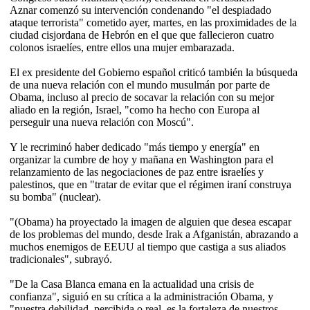
Aznar comenzó su intervención condenando "el despiadado
ataque terrorista" cometido ayer, martes, en las proximidades de la
ciudad cisjordana de Hebrón en el que que fallecieron cuatro
colonos israelíes, entre ellos una mujer embarazada.
El ex presidente del Gobierno español criticó también la búsqueda
de una nueva relación con el mundo musulmán por parte de
Obama, incluso al precio de socavar la relación con su mejor
aliado en la región, Israel, "como ha hecho con Europa al
perseguir una nueva relación con Moscú".
Y le recriminó haber dedicado "más tiempo y energía" en
organizar la cumbre de hoy y mañana en Washington para el
relanzamiento de las negociaciones de paz entre israelíes y
palestinos, que en "tratar de evitar que el régimen iraní construya
su bomba" (nuclear).
"(Obama) ha proyectado la imagen de alguien que desea escapar
de los problemas del mundo, desde Irak a Afganistán, abrazando a
muchos enemigos de EEUU al tiempo que castiga a sus aliados
tradicionales", subrayó.
"De la Casa Blanca emana en la actualidad una crisis de
confianza", siguió en su crítica a la administración Obama, y
"nuestra debilidad, percibida o real, es la fortaleza de nuestros