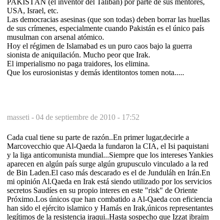
PAKISTÁN (el inventor del Talibán) por parte de sus mentores,
USA, Israel, etc.
Las democracias asesinas (que son todas) deben borrar las huellas
de sus crímenes, especialmente cuando Pakistán es el único país
musulman con arsenal atómico.
Hoy el régimen de Islamabad es un puro caos bajo la guerra
sionista de aniquilación. Mucho peor que Irak.
El imperialismo no paga traidores, los elimina.
Que los eurosionistas y demás identitontos tomen nota.....
masseti -
04 de septiembre de 2010 - 17:52
Cada cual tiene su parte de razón..En primer lugar,decirle a
Marcovecchio que Al-Qaeda la fundaron la CIA, el Isi paquistani
y la liga anticomunista mundial...Siempre que los intereses Yankies
aparecen en algún país surge algún grupusculo vinculado a la red
de Bin Laden.El caso más descarado es el de Junduláh en Irán.En
mi opinión Al.Qaeda en Irak está siendo utilizado por los servicios
secretos Saudíes en su propio interes en este "risk" de Oriente
Próximo.Los únicos que han combatido a Al-Qaeda con eficiencia
han sido el ejército islamico y Hamás en Irak,únicos representantes
legítimos de la resistencia iraqui..Hasta sospecho que Izzat ibraim