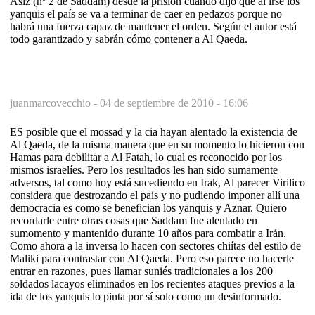
Asiz (nº 2 de Saddam) desde la prisión cuando dijo que al irse los
yanquis el país se va a terminar de caer en pedazos porque no
habrá una fuerza capaz de mantener el orden. Según el autor está
todo garantizado y sabrán cómo contener a Al Qaeda.
juanmarcovecchio -
04 de septiembre de 2010 - 16:06
ES posible que el mossad y la cia hayan alentado la existencia de
Al Qaeda, de la misma manera que en su momento lo hicieron con
Hamas para debilitar a Al Fatah, lo cual es reconocido por los
mismos israelíes. Pero los resultados les han sido sumamente
adversos, tal como hoy está sucediendo en Irak, Al parecer Virilico
considera que destrozando el país y no pudiendo imponer allí una
democracia es como se benefician los yanquis y Aznar. Quiero
recordarle entre otras cosas que Saddam fue alentado en
sumomento y mantenido durante 10 años para combatir a Irán.
Como ahora a la inversa lo hacen con sectores chiítas del estilo de
Maliki para contrastar con Al Qaeda. Pero eso parece no hacerle
entrar en razones, pues llamar suniés tradicionales a los 200
soldados lacayos eliminados en los recientes ataques previos a la
ida de los yanquis lo pinta por sí solo como un desinformado.