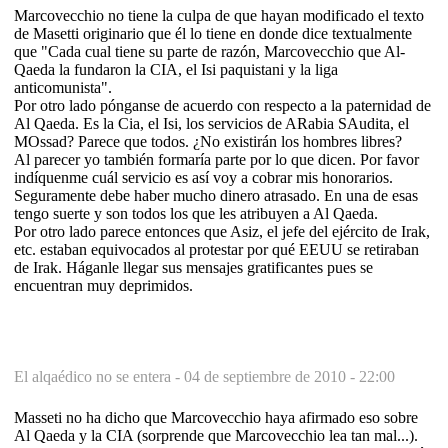
Marcovecchio no tiene la culpa de que hayan modificado el texto
de Masetti originario que él lo tiene en donde dice textualmente
que "Cada cual tiene su parte de razón, Marcovecchio que Al-
Qaeda la fundaron la CIA, el Isi paquistani y la liga
anticomunista".
Por otro lado pónganse de acuerdo con respecto a la paternidad de
Al Qaeda. Es la Cia, el Isi, los servicios de ARabia SAudita, el
MOssad? Parece que todos. ¿No existirán los hombres libres?
Al parecer yo también formaría parte por lo que dicen. Por favor
indíquenme cuál servicio es así voy a cobrar mis honorarios.
Seguramente debe haber mucho dinero atrasado. En una de esas
tengo suerte y son todos los que les atribuyen a Al Qaeda.
Por otro lado parece entonces que Asiz, el jefe del ejército de Irak,
etc. estaban equivocados al protestar por qué EEUU se retiraban
de Irak. Háganle llegar sus mensajes gratificantes pues se
encuentran muy deprimidos.
El alqaédico no se entera -
04 de septiembre de 2010 - 22:00
Masseti no ha dicho que Marcovecchio haya afirmado eso sobre
Al Qaeda y la CIA (sorprende que Marcovecchio lea tan mal...).