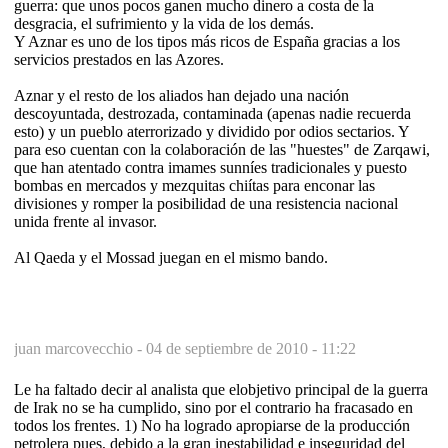
guerra: que unos pocos ganen mucho dinero a costa de la
desgracia, el sufrimiento y la vida de los demás.
Y Aznar es uno de los tipos más ricos de España gracias a los
servicios prestados en las Azores.
Aznar y el resto de los aliados han dejado una nación
descoyuntada, destrozada, contaminada (apenas nadie recuerda
esto) y un pueblo aterrorizado y dividido por odios sectarios. Y
para eso cuentan con la colaboración de las "huestes" de Zarqawi,
que han atentado contra imames sunníes tradicionales y puesto
bombas en mercados y mezquitas chiítas para enconar las
divisiones y romper la posibilidad de una resistencia nacional
unida frente al invasor.
Al Qaeda y el Mossad juegan en el mismo bando.
juan marcovecchio -
04 de septiembre de 2010 - 11:22
Le ha faltado decir al analista que elobjetivo principal de la guerra
de Irak no se ha cumplido, sino por el contrario ha fracasado en
todos los frentes. 1) No ha logrado apropiarse de la producción
petrolera pues, debido a la gran inestabilidad e inseguridad del