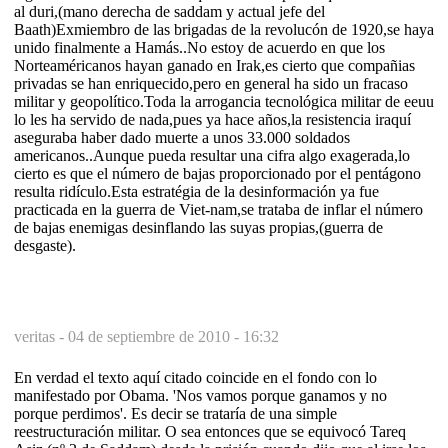
al duri,(mano derecha de saddam y actual jefe del
Baath)Exmiembro de las brigadas de la revolucón de 1920,se haya
unido finalmente a Hamás..No estoy de acuerdo en que los
Norteaméricanos hayan ganado en Irak,es cierto que compañias
privadas se han enriquecido,pero en general ha sido un fracaso
militar y geopolítico.Toda la arrogancia tecnológica militar de eeuu
lo les ha servido de nada,pues ya hace años,la resistencia iraquí
aseguraba haber dado muerte a unos 33.000 soldados
americanos..Aunque pueda resultar una cifra algo exagerada,lo
cierto es que el número de bajas proporcionado por el pentágono
resulta ridículo.Esta estratégia de la desinformación ya fue
practicada en la guerra de Viet-nam,se trataba de inflar el número
de bajas enemigas desinflando las suyas propias,(guerra de
desgaste).
veritas -
04 de septiembre de 2010 - 16:32
En verdad el texto aquí citado coincide en el fondo con lo
manifestado por Obama. 'Nos vamos porque ganamos y no
porque perdimos'. Es decir se trataría de una simple
reestructuración militar. O sea entonces que se equivocó Tareq