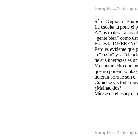
Európido -
09 de agos
Sí, ni Duprat, ni Faur
La escolta la pone el 
A "los malos", a los ot
"gente bien" como ust
Esa es la DIFERENCI
Pero es evidente que 
la "razón" y la "cienc
de sus libertades es un
Y canta mucho que un "
que no ponen bombas, n
quieran porque son el 
Como se ve, todo muy 
¿Malnacidos?
Mírese en el espejo, h
.
.
Európido -
09 de agos