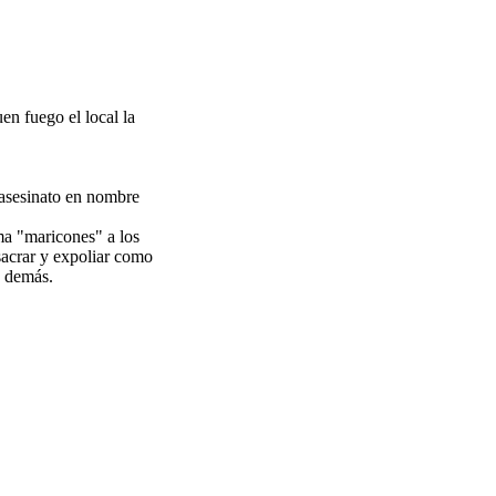
uen fuego el local la
l asesinato en nombre
ma "maricones" a los
sacrar y expoliar como
s demás.