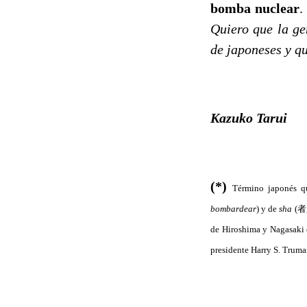
bomba nuclear
.
Quiero que la ge
de japoneses y q
Kazuko Tarui
(*)
Término japonés q
bombardear
) y de
sha
(者
de Hiroshima y Nagasaki e
presidente Harry S. Truma