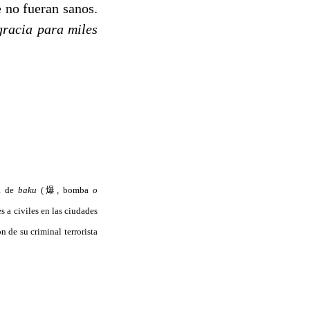
e no fueran sanos.
gracia para miles
a de
baku
(爆, bomba
o
s a civiles en las ciudades
 de su criminal terrorista