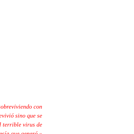
sobreviviendo con
evivió sino que se
 terrible virus de
esía que generó.»