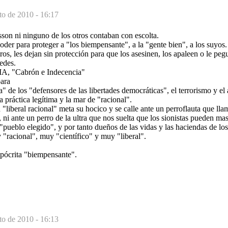
to de 2010 - 16:17
isson ni ninguno de los otros contaban con escolta.
poder para proteger a "los biempensante", a la "gente bien", a los suyos.
ros, les dejan sin protección para que los asesinen, los apaleen o le peg
edes.
A, "Cabrón e Indecencia"
para
ia" de los "defensores de las libertades democráticas", el terrorismo y e
a práctica legítima y la mar de "racional".
liberal racional" meta su hocico y se calle ante un perroflauta que lla
i ante un perro de la ultra que nos suelta que los sionistas pueden ma
"pueblo elegido", y por tanto dueños de las vidas y las haciendas de lo
"racional", muy "científico" y muy "liberal".
ipócrita "biempensante".
to de 2010 - 16:13