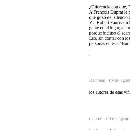
¿Diferencia con qué, 
A François Duprat le p
que gozó del silencio 
Y a Robert Faurisson l
gente en el lugar, ate
porque incluso el secr
Eso, sin contar con los
personas en esta "Eur
.
.
Racional -
09 de agos
los autores de esas vi
masseti -
09 de agosto