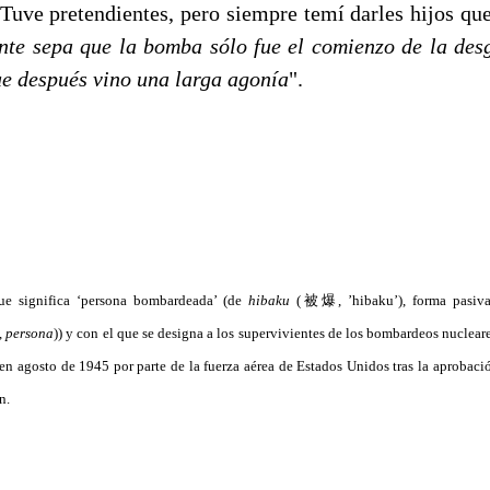
 Tuve pretendientes, pero siempre temí darles hijos qu
nte sepa que la bomba sólo fue el comienzo de la des
ue después vino una larga agonía
".
ue significa ‘persona bombardeada’ (de
hibaku
(被爆, ’hibaku’), forma pasiv
,
persona
)) y con el que se designa a los supervivientes de los bombardeos nucleare
n agosto de 1945 por parte de la fuerza aérea de Estados Unidos tras la aprobación
n.