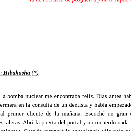
____________________________________________
na
Hibakusha
(*)
 la bomba nuclear me encontraba feliz. Días antes ha
ermera en la consulta de un dentista y había empezado
 al primer cliente de la mañana. Escuché un gran 
scaleras. Abrí la puerta del portal y no recuerdo nada
0 minutos. Cuando recuperé la consciencia sólo veía ge