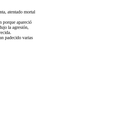
nta, atentado mortal
on porque apareció
ujo la agresión,
recida.
han padecido varias