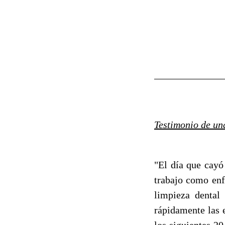
______________
Testimonio de u
"El día que cayó
trabajo como enf
limpieza dental
rápidamente las e
los siguientes 2