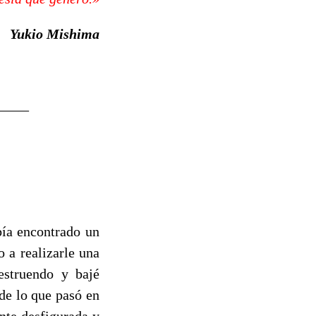
Yukio Mishima
_____
bía encontrado un
 a realizarle una
estruendo y bajé
 de lo que pasó en
nte desfigurada y