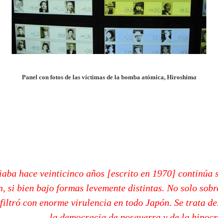
Panel con fotos de las víctimas de la bomba atómica, Hiroshim
a
iaba hace veinticinco años [escrito en 1970] continúa 
, si bien bajo formas levemente distintas. No solo sobr
filtró con enorme virulencia en todo Japón. Se trata del
la democracia de posguerra y de la hipocr