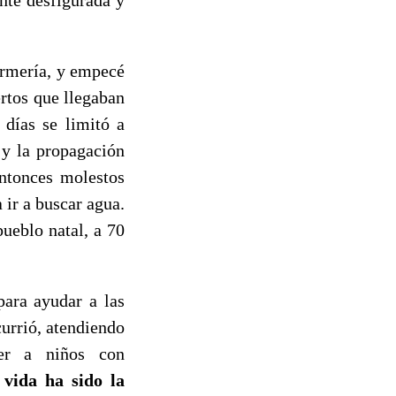
ermería, y empecé
ertos que llegaban
 días se limitó a
 y la propagación
ntonces molestos
 ir a buscar agua.
ueblo natal, a 70
para ayudar a las
currió, atendiendo
cer a niños con
vida ha sido la