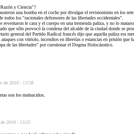
"Razón y Ciencia"?
usieron una bomba en el coche por divulgar el revisionismo en los sete
de todos los "racionales defensores de las libertades occidentales".
e reventaron le cara y el cuerpo en una tremenda paliza, y no lo matar
ntado que sólo provocó la condena del alcalde de la ciudad donde se prod
etario general del Partido Radical francés dijo que aquella paliza era me
 ataques con vitriolo, incendios en librerías o estancias en prisión que 
opa de las libertades" por cuestionar el Dogma Holocáustico.
to de 2010 - 13:58
ñetas son los malnacidos.
 de 2010 - 13:25