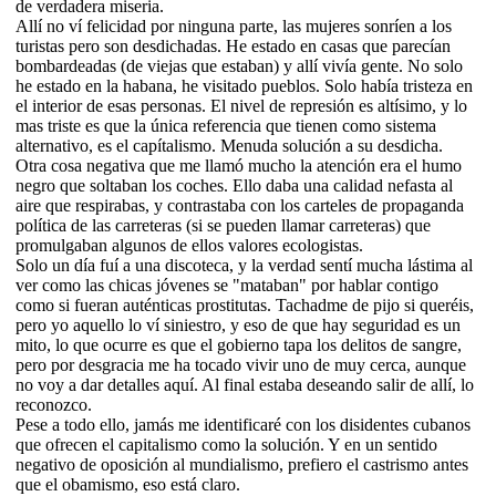
de verdadera miseria.
Allí no ví felicidad por ninguna parte, las mujeres sonríen a los
turistas pero son desdichadas. He estado en casas que parecían
bombardeadas (de viejas que estaban) y allí vivía gente. No solo
he estado en la habana, he visitado pueblos. Solo había tristeza en
el interior de esas personas. El nivel de represión es altísimo, y lo
mas triste es que la única referencia que tienen como sistema
alternativo, es el capítalismo. Menuda solución a su desdicha.
Otra cosa negativa que me llamó mucho la atención era el humo
negro que soltaban los coches. Ello daba una calidad nefasta al
aire que respirabas, y contrastaba con los carteles de propaganda
política de las carreteras (si se pueden llamar carreteras) que
promulgaban algunos de ellos valores ecologistas.
Solo un día fuí a una discoteca, y la verdad sentí mucha lástima al
ver como las chicas jóvenes se "mataban" por hablar contigo
como si fueran auténticas prostitutas. Tachadme de pijo si queréis,
pero yo aquello lo ví siniestro, y eso de que hay seguridad es un
mito, lo que ocurre es que el gobierno tapa los delitos de sangre,
pero por desgracia me ha tocado vivir uno de muy cerca, aunque
no voy a dar detalles aquí. Al final estaba deseando salir de allí, lo
reconozco.
Pese a todo ello, jamás me identificaré con los disidentes cubanos
que ofrecen el capitalismo como la solución. Y en un sentido
negativo de oposición al mundialismo, prefiero el castrismo antes
que el obamismo, eso está claro.