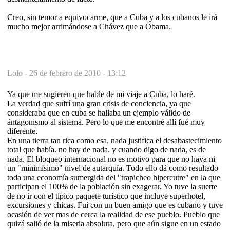
Creo, sin temor a equivocarme, que a Cuba y a los cubanos le irá
mucho mejor arrimándose a Chávez que a Obama.
Lolo -
26 de febrero de 2010 - 13:12
Ya que me sugieren que hable de mi viaje a Cuba, lo haré.
La verdad que sufrí una gran crisis de conciencia, ya que
consideraba que en cuba se hallaba un ejemplo válido de
ántagonismo al sistema. Pero lo que me encontré allí fué muy
diferente.
En una tierra tan rica como esa, nada justifica el desabastecimiento
total que había. no hay de nada. y cuando digo de nada, es de
nada. El bloqueo internacional no es motivo para que no haya ni
un "minimísimo" nivel de autarquía. Todo ello dá como resultado
toda una economía sumergida del "trapicheo hipercutre" en la que
participan el 100% de la población sin exagerar. Yo tuve la suerte
de no ir con el típico paquete turístico que incluye superhotel,
excursiones y chicas. Fuí con un buen amigo que es cubano y tuve
ocasión de ver mas de cerca la realidad de ese pueblo. Pueblo que
quizá salió de la miseria absoluta, pero que aún sigue en un estado