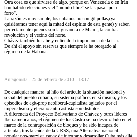
Otra cosa es que sirviese de algo, porque en Venezuela o en Irán
han habido elecciones y el "mundo libre" se las pasa "por el
forro".
La razón es muy simple, los cubanos no son gilipollas,(ya
quisiéramos tener aquí la mitad del espíritu de esta gente) y saben
perfectamente quienes son la gusanera de Miami, la contra-
revolución y el vecino del norte.
Chávez también lo sabe y entiende la importancia de la isla.
De ahí el apoyo sin reservas que siempre le ha otorgado al
régimen de la Habana.
Antagonista -
25 de febrero de 2010 - 18:17
De cualquier manera, al hilo del artículo la situación nacional y
social del pueblo cubano, su sistema político, en sí mismo, y los
episodios de agit-prop neoliberal-capitalista agitados por el
imperialismo y el exilio anti-castrista son distintos.
A diferencia del Proyecto Bolivariano de Chávez y otros líderes
Iberoamericanos, el régimen de los Castro se ha desarrollado en el
marco de la contraposición de bloques y ha sido incapaz de
articular, tras la caída de la URSS, una Alternativa nacional-
popular pos-marxista capaz de integrar y desarrollar Cuba más allá