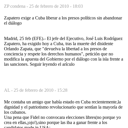
ZP condena -
25 de febrero de 2010 - 18:03
Zapatero exige a Cuba liberar a los presos políticos sin abandonar
el diálogo
Madrid, 25 feb (EFE).- El jefe del Ejecutivo, José Luis Rodríguez
Zapatero, ha exigido hoy a Cuba, tras la muerte del disidente
Orlando Zapata, que "devuelva la libertad a los presos de
conciencia y respete los derechos humanos", petición que no
modifica la apuesta del Gobierno por el diálogo con la isla frente a
las sanciones. Seguir leyendo el arículo
AL -
25 de febrero de 2010 - 15:28
Me contaba un amigo que había estado en Cuba recientemente,la
dignidad y el patriotismo revolucionario que sentían la mayoría de
los cubanos.
Una pena que Fidel no convocara elecciones libres(no porque yo
crea en ellas,¡ojo!),sino porque las iba a ganar frente a los
candidatos made in USA;