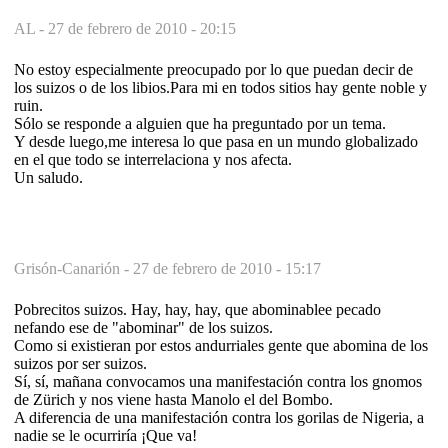
AL -
27 de febrero de 2010 - 20:15
No estoy especialmente preocupado por lo que puedan decir de
los suizos o de los libios.Para mi en todos sitios hay gente noble y
ruin.
Sólo se responde a alguien que ha preguntado por un tema.
Y desde luego,me interesa lo que pasa en un mundo globalizado
en el que todo se interrelaciona y nos afecta.
Un saludo.
Grisón-Canarión -
27 de febrero de 2010 - 15:17
Pobrecitos suizos. Hay, hay, hay, que abominablee pecado
nefando ese de "abominar" de los suizos.
Como si existieran por estos andurriales gente que abomina de los
suizos por ser suizos.
Sí, sí, mañana convocamos una manifestación contra los gnomos
de Zürich y nos viene hasta Manolo el del Bombo.
A diferencia de una manifestación contra los gorilas de Nigeria, a
nadie se le ocurriría ¡Que va!