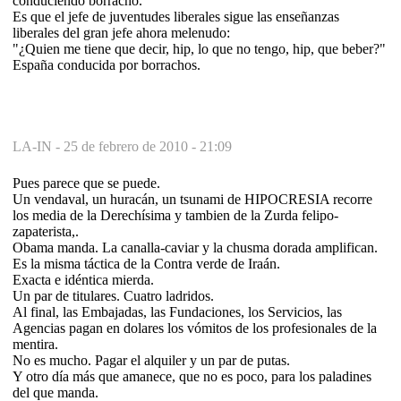
conduciendo borracho.
Es que el jefe de juventudes liberales sigue las enseñanzas
liberales del gran jefe ahora melenudo:
"¿Quien me tiene que decir, hip, lo que no tengo, hip, que beber?"
España conducida por borrachos.
LA-IN -
25 de febrero de 2010 - 21:09
Pues parece que se puede.
Un vendaval, un huracán, un tsunami de HIPOCRESIA recorre
los media de la Derechísima y tambien de la Zurda felipo-
zapaterista,.
Obama manda. La canalla-caviar y la chusma dorada amplifican.
Es la misma táctica de la Contra verde de Iraán.
Exacta e idéntica mierda.
Un par de titulares. Cuatro ladridos.
Al final, las Embajadas, las Fundaciones, los Servicios, las
Agencias pagan en dolares los vómitos de los profesionales de la
mentira.
No es mucho. Pagar el alquiler y un par de putas.
Y otro día más que amanece, que no es poco, para los paladines
del que manda.