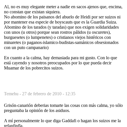
Al, no es muy elegante meter a nadie en sacos ajenos que, encima,
no constan que existan siquiera.
No abomino de los paisanos del abuelo de Heidi por ser suizos ni
por mantener esa especie de boyscauts que es la Guardia Suiza.
Abomino de los tarados (y taradas) que nos exigen solidaridades
con unos (u otros) porque sean rostros pálidos (u oscuretes),
burguesetes (o lumpenetes) o cristianos viejos histéricos con
minaretes (o paganos-islamico-budistas-samánicos obsesionados
con un puto campanario)
En cuanto a la calma, hay demasiada para mi gusto. Con lo que
está cayendo y nosotros preocupados por lo que pueda decir
Muamar de los pobrecitos suizos.
Temehu -
27 de febrero de 2010 - 12:35
Grisón-canarión deberias tomarte las cosas con más calma, yo sólo
preguntaba la opinión de los asiduos.
A mí personalmente lo que diga Gaddafi o hagan los suizos me la
refanfinfla.