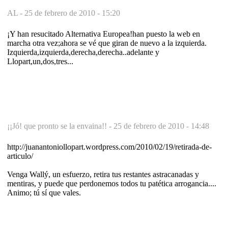
AL -
25 de febrero de 2010 - 15:20
¡Y han resucitado Alternativa Europea!han puesto la web en
marcha otra vez;ahora se vé que giran de nuevo a la izquierda.
Izquierda,izquierda,derecha,derecha..adelante y
Llopart,un,dos,tres...
¡¡Jó! que pronto se la envaina!! -
25 de febrero de 2010 - 14:48
http://juanantoniollopart.wordpress.com/2010/02/19/retirada-de-
articulo/
Venga Wallý, un esfuerzo, retira tus restantes astracanadas y
mentiras, y puede que perdonemos todos tu patética arrogancia....
Animo; tú sí que vales.