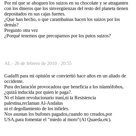
Por mí que se ahoguen los suizos en su chocolate y se atraganten
con los dineros que los sinvergüenzas del resto del planeta tienen
depositados en sus cajas fuertes.
¿Que han hecho, o que carambainas hacen los suizos por los
demás?
Pregunto otra vez
¿Porqué tenemos que precuparnos por los putos suizos?
AL -
26 de febrero de 2010 - 20:55
Gadaffi para mi opinión se conviertió hace años en un aliado de
occidente.
Pura declaración provocadora que beneficia a los islamófobos,
¿quizá inducida por quien le paga?.
Ni el Islam revolucionario iraní,ni la Resistencia
palestina,reclaman Al-Andalus
ni el degollamiento de los infieles.
Nos asustan los bufones pagados,cuando no creados,por
USA,para fomentar el "miedo al moro"(Al Quaeda,etc).