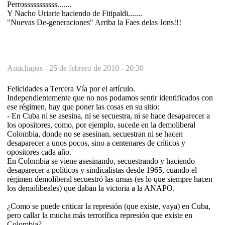
Perrosssssssssss.......
Y Nacho Uriarte haciendo de Fitipaldi.......
"Nuevas De-generaciones" Arriba la Faes delas Jons!!!
Antichapas -
25 de febrero de 2010 - 20:30
Felicidades a Tercera Vía por el artículo.
Independientemente que no nos podamos sentir identificados con
ese régimen, hay que poner las cosas en su sitio:
- En Cuba ni se asesina, ni se secuestra, ni se hace desaparecer a
los opositores, como, por ejemplo, sucede en la demoliberal
Colombia, donde no se asesinan, secuestran ni se hacen
desaparecer a unos pocos, sino a centenares de críticos y
opositores cada año.
En Colombia se viene asesinando, secuestrando y haciendo
desaparecer a políticos y sindicalistas desde 1965, cuando el
régimen demoliberal secuestró las urnas (es lo que siempre hacen
los demolibeales) que daban la victoria a la ANAPO.
¿Como se puede criticar la represión (que existe, vaya) en Cuba,
pero callar la mucha más terrorífica represión que existe en
Colombia?