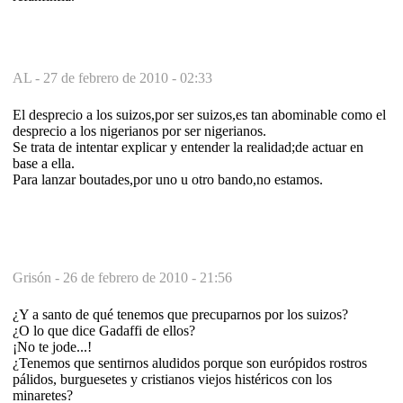
AL -
27 de febrero de 2010 - 02:33
El desprecio a los suizos,por ser suizos,es tan abominable como el
desprecio a los nigerianos por ser nigerianos.
Se trata de intentar explicar y entender la realidad;de actuar en
base a ella.
Para lanzar boutades,por uno u otro bando,no estamos.
Grisón -
26 de febrero de 2010 - 21:56
¿Y a santo de qué tenemos que precuparnos por los suizos?
¿O lo que dice Gadaffi de ellos?
¡No te jode...!
¿Tenemos que sentirnos aludidos porque son európidos rostros
pálidos, burguesetes y cristianos viejos histéricos con los
minaretes?