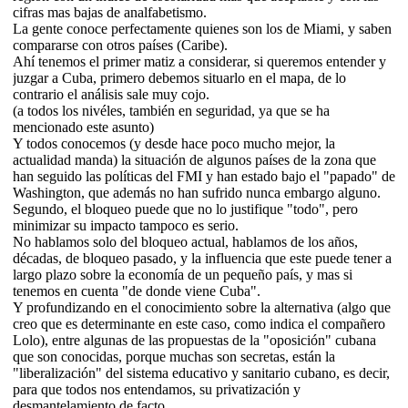
cifras mas bajas de analfabetismo.
La gente conoce perfectamente quienes son los de Miami, y saben
compararse con otros países (Caribe).
Ahí tenemos el primer matiz a considerar, si queremos entender y
juzgar a Cuba, primero debemos situarlo en el mapa, de lo
contrario el análisis sale muy cojo.
(a todos los nivéles, también en seguridad, ya que se ha
mencionado este asunto)
Y todos conocemos (y desde hace poco mucho mejor, la
actualidad manda) la situación de algunos países de la zona que
han seguido las políticas del FMI y han estado bajo el "papado" de
Washington, que además no han sufrido nunca embargo alguno.
Segundo, el bloqueo puede que no lo justifique "todo", pero
minimizar su impacto tampoco es serio.
No hablamos solo del bloqueo actual, hablamos de los años,
décadas, de bloqueo pasado, y la influencia que este puede tener a
largo plazo sobre la economía de un pequeño país, y mas si
tenemos en cuenta "de donde viene Cuba".
Y profundizando en el conocimiento sobre la alternativa (algo que
creo que es determinante en este caso, como indica el compañero
Lolo), entre algunas de las propuestas de la "oposición" cubana
que son conocidas, porque muchas son secretas, están la
"liberalización" del sistema educativo y sanitario cubano, es decir,
para que todos nos entendamos, su privatización y
desmantelamiento de facto.