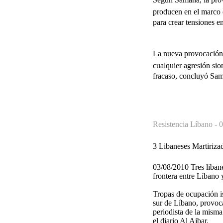
producen en el marco d
para crear tensiones e
La nueva provocación 
cualquier agresión sio
fracaso, concluyó Sa
Resistencia Líbano -
0
3 Libaneses Martiriza
03/08/2010 Tres libane
frontera entre Líbano 
Tropas de ocupación is
sur de Líbano, provoc
periodista de la misma
el diario Al Ajbar.