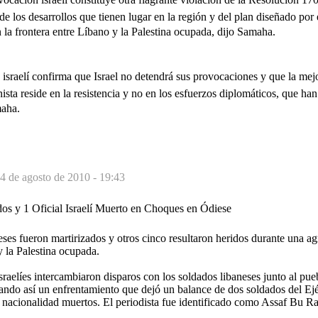
e los desarrollos que tienen lugar en la región y del plan diseñado por 
n la frontera entre Líbano y la Palestina ocupada, dijo Samaha.
israelí confirma que Israel no detendrá sus provocaciones y que la mej
nista reside en la resistencia y no en los esfuerzos diplomáticos, que h
maha.
4 de agosto de 2010 - 19:43
dos y 1 Oficial Israelí Muerto en Choques en Ódiese
ses fueron martirizados y otros cinco resultaron heridos durante una agr
y la Palestina ocupada.
raelíes intercambiaron disparos con los soldados libaneses junto al pue
ando así un enfrentamiento que dejó un balance de dos soldados del Ejé
 nacionalidad muertos. El periodista fue identificado como Assaf Bu Ra