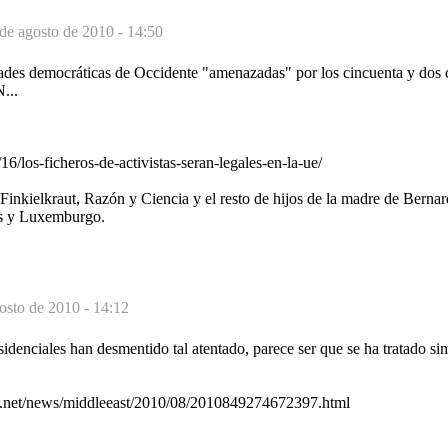
de agosto de 2010 - 14:50
tades democráticas de Occidente "amenazadas" por los cincuenta y dos c
...
16/los-ficheros-de-activistas-seran-legales-en-la-ue/
inkielkraut, Razón y Ciencia y el resto de hijos de la madre de Ber
s y Luxemburgo.
osto de 2010 - 14:12
sidenciales han desmentido tal atentado, parece ser que se ha tratado s
era.net/news/middleeast/2010/08/2010849274672397.html