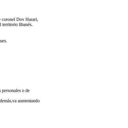
te coronel Dov Harari,
territorio libanés.
ques.
s personales o de
lo demás,va aumentando