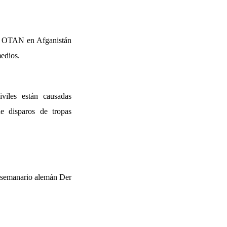
 la OTAN en Afganistán
medios.
viles están causadas
e disparos de tropas
l semanario alemán Der