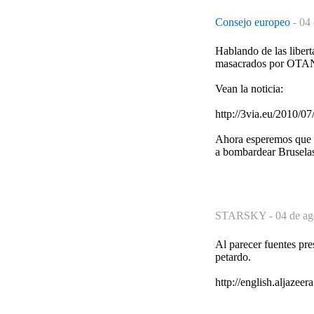
Consejo europeo
-
04 
Hablando de las liber
masacrados por OTAN
Vean la noticia:
http://3via.eu/2010/07/
Ahora esperemos que F
a bombardear Brusela
STARSKY -
04 de ag
Al parecer fuentes pre
petardo.
http://english.aljaze