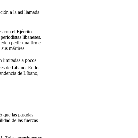
ción a la así llamada
 con el Ejército
 periodistas libaneses.
ueden pedir una firme
 sus mártires.
n limitadas a pocos
res de Líbano. En lo
ependencia de Líbano,
ó que las pasadas
ilidad de las fuerzas
. Tales agresiones se