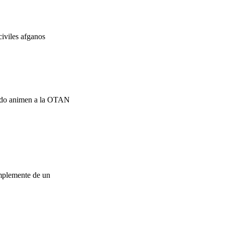
iviles afganos
nardo animen a la OTAN
implemente de un