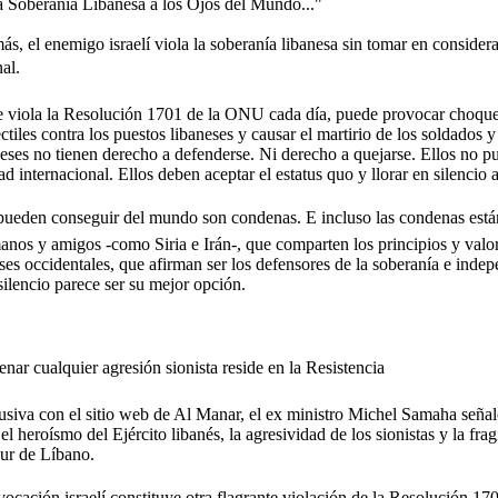
la Soberanía Libanesa a los Ojos del Mundo..."
, el enemigo israelí viola la soberanía libanesa sin tomar en considera
l.
ue viola la Resolución 1701 de la ONU cada día, puede provocar choques
ctiles contra los puestos libaneses y causar el martirio de los soldados y
eses no tienen derecho a defenderse. Ni derecho a quejarse. Ellos no p
 internacional. Ellos deben aceptar el estatus quo y llorar en silencio a
ueden conseguir del mundo son condenas. E incluso las condenas está
manos y amigos -como Siria e Irán-, que comparten los principios y valo
aíses occidentales, que afirman ser los defensores de la soberanía e ind
ilencio parece ser su mejor opción.
nar cualquier agresión sionista reside en la Resistencia
usiva con el sitio web de Al Manar, el ex ministro Michel Samaha señal
 heroísmo del Ejército libanés, la agresividad de los sionistas y la frag
Sur de Líbano.
cación israelí constituye otra flagrante violación de la Resolución 1701