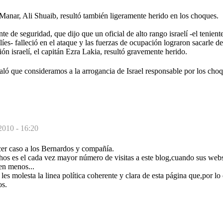
Manar, Ali Shuaib, resultó también ligeramente herido en los choques.
te de seguridad, que dijo que un oficial de alto rango israelí -el tenien
íes- falleció en el ataque y las fuerzas de ocupación lograron sacarle del 
ión israelí, el capitán Ezra Lakia, resultó gravemente herido.
ñaló que consideramos a la arrogancia de Israel responsable por los cho
2010 - 16:20
cer caso a los Bernardos y compañía.
hos es el cada vez mayor número de visitas a este blog,cuando sus web
en menos...
les molesta la linea política coherente y clara de esta página que,por 
os.