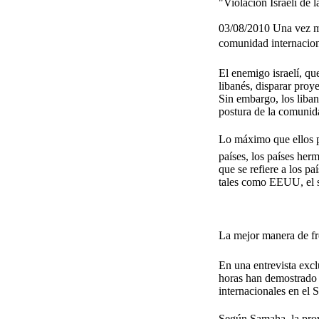
"Violación Israelí de 
03/08/2010 Una vez más
comunidad internaciona
El enemigo israelí, q
libanés, disparar proye
Sin embargo, los liban
postura de la comunidad
Lo máximo que ellos p
países, los países her
que se refiere a los p
tales como EEUU, el s
La mejor manera de fre
En una entrevista excl
horas han demostrado el
internacionales en el 
Según Samaha, la provo