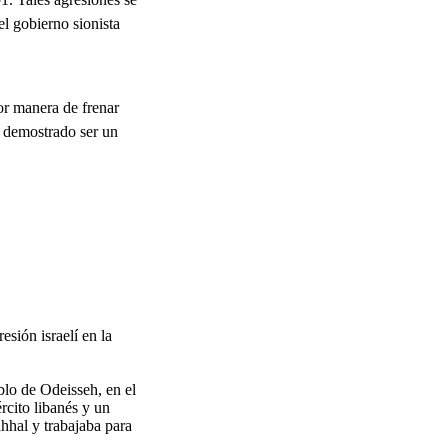
el gobierno sionista
or manera de frenar
an demostrado ser un
esión israelí en la
blo de Odeisseh, en el
rcito libanés y un
hhal y trabajaba para