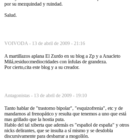
por su mezquindad y ruindad.
Salud.
VOIVODA -
13 de abril de 2009 - 21:16
A martillazos aplana El Zurdo en su blog a Zp y a Anacleto
Milá,residuo:mediocridades con ínfulas de grandeza.
Por cierto,cita este blog y a su creador.
Antagonistas -
13 de abril de 2009 - 19:10
Tanto hablar de "trastorno bipolar", "esquizofrenia", etc y de
mandarnos al frenopático y resulta que tenemos a uno que está
mas grillado que la hostia puta.
Hablo del tal xiberta que además es "español de españa" y otros
nicks delirantes, que se insulta a sí mismo y se desdobla
discursivamente para desbarrar a mogollón.