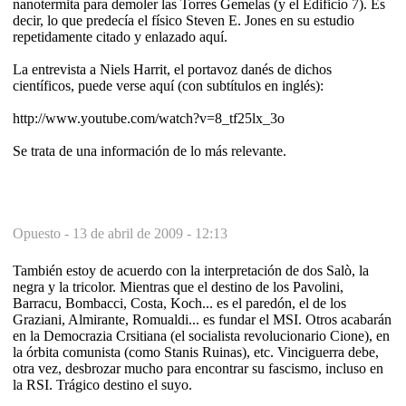
nanotermita para demoler las Torres Gemelas (y el Edificio 7). Es
decir, lo que predecía el físico Steven E. Jones en su estudio
repetidamente citado y enlazado aquí.
La entrevista a Niels Harrit, el portavoz danés de dichos
científicos, puede verse aquí (con subtítulos en inglés):
http://www.youtube.com/watch?v=8_tf25lx_3o
Se trata de una información de lo más relevante.
Opuesto -
13 de abril de 2009 - 12:13
También estoy de acuerdo con la interpretación de dos Salò, la
negra y la tricolor. Mientras que el destino de los Pavolini,
Barracu, Bombacci, Costa, Koch... es el paredón, el de los
Graziani, Almirante, Romualdi... es fundar el MSI. Otros acabarán
en la Democrazia Crsitiana (el socialista revolucionario Cione), en
la órbita comunista (como Stanis Ruinas), etc. Vinciguerra debe,
otra vez, desbrozar mucho para encontrar su fascismo, incluso en
la RSI. Trágico destino el suyo.