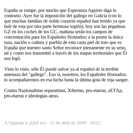
España se rompe, por mucho que Esperanza Aguirre diga lo
contrario. Ayer fue la imposición del gallego en Galicia (con lo
que muchas familias de noble corazón español han tenido ya que
huír de esta por otra parte hermosa región), hoy son las pegatinas
GZ en los coches de los GC, mañana serán los campos de
concentración para los Españoles Honrados; a la postre la única
raza, nación o cultura y pueblo de esta casta piel de toro que es
España que nuestro santo Señor reconoce plenamente en su seno,
tal y como nos transmitió a través de los mapas territoriales que Él
nos legó.
Visto lo visto, sólo Él puede salvar ya al español de la terrible
amenaza del "gallego". Eso si, nosotros, los Españoles Honrados,
lo acompañaremos en esa lucha hasta la última gota de roja sangre.
Contra Nazionalistas separatistas, Xibertas, pro-etarras, zETAp,
pro-etarras e ideologias ateas.
A Opuesto y ¡Qué no! -
12 de abril de 2009 - 16:12