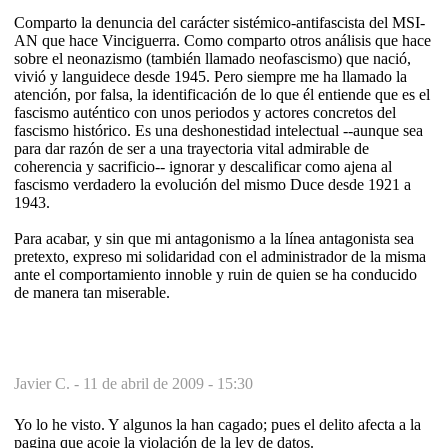
Comparto la denuncia del carácter sistémico-antifascista del MSI-
AN que hace Vinciguerra. Como comparto otros análisis que hace
sobre el neonazismo (también llamado neofascismo) que nació,
vivió y languidece desde 1945. Pero siempre me ha llamado la
atención, por falsa, la identificación de lo que él entiende que es el
fascismo auténtico con unos periodos y actores concretos del
fascismo histórico. Es una deshonestidad intelectual --aunque sea
para dar razón de ser a una trayectoria vital admirable de
coherencia y sacrificio-- ignorar y descalificar como ajena al
fascismo verdadero la evolución del mismo Duce desde 1921 a
1943.
Para acabar, y sin que mi antagonismo a la línea antagonista sea
pretexto, expreso mi solidaridad con el administrador de la misma
ante el comportamiento innoble y ruin de quien se ha conducido
de manera tan miserable.
Javier C. -
11 de abril de 2009 - 15:30
Yo lo he visto. Y algunos la han cagado; pues el delito afecta a la
pagina que acoje la violación de la ley de datos.