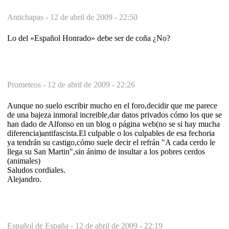
Antichapas -
12 de abril de 2009 - 22:50
Lo del «Español Honrado» debe ser de coña ¿No?
Prometeos -
12 de abril de 2009 - 22:26
Aunque no suelo escribir mucho en el foro,decidir que me parece
de una bajeza inmoral increible,dar datos privados cómo los que se
han dado de Alfonso en un blog o página web(no se si hay mucha
diferencia)antifascista.El culpable o los culpables de esa fechoria
ya tendrán su castigo,cómo suele decir el refrán "A cada cerdo le
llega su San Martin",sin ánimo de insultar a los pobres cerdos
(animales)
Saludos cordiales.
Alejandro.
Español de España -
12 de abril de 2009 - 22:19