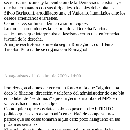
secretos americanos y la bendición de la Democracia cristiana; y
que ha terminando con sus dirigentes a los pies del capitalista
Silvio Berluconi, arrodillados ante el Vaticano, humillados ante los
deseos americanos e israelíes.
Como se ve, su fin es idéntico a su principio».
Lo que ha concluido es la historia de la Derecha Nacional
«autónoma» que interpretaba el fascismo como una enfermedad
juvenil de la derecha.
Aunque esa historia la intenta seguir Romagnoli, con Llama
Tricolor. Pero nadie se engaña con Romagnoli.
Antagonistas -
11 de abril de 2009 - 14:00
Por cierto, acabamos de ver en un foro Antifa que "alguien" ha
dado la filiación, dirección y telefono del adminisrador de este blg
en calidad de "zerdo nazi" que dirigia una manifa del MPS en
vallecas hace unos dias. algo
Como quiera que esos datos solo los posee un PARTIDITO
politico que asistió a esa manifa en calidad de comparsa, nos
parece que las cosas tomaran algun cariz poco halagueño en las
próximas semanas.
El admin. de este blog -aun poseyendo datos privados de los