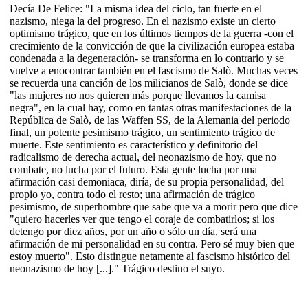
Decía De Felice: "La misma idea del ciclo, tan fuerte en el
nazismo, niega la del progreso. En el nazismo existe un cierto
optimismo trágico, que en los últimos tiempos de la guerra -con el
crecimiento de la convicción de que la civilización europea estaba
condenada a la degeneración- se transforma en lo contrario y se
vuelve a enocontrar también en el fascismo de Salò. Muchas veces
se recuerda una canción de los milicianos de Salò, donde se dice
"las mujeres no nos quieren más porque llevamos la camisa
negra", en la cual hay, como en tantas otras manifestaciones de la
República de Salò, de las Waffen SS, de la Alemania del periodo
final, un potente pesimismo trágico, un sentimiento trágico de
muerte. Este sentimiento es característico y definitorio del
radicalismo de derecha actual, del neonazismo de hoy, que no
combate, no lucha por el futuro. Esta gente lucha por una
afirmación casi demoniaca, diría, de su propia personalidad, del
propio yo, contra todo el resto; una afirmación de trágico
pesimismo, de superhombre que sabe que va a morir pero que dice
"quiero hacerles ver que tengo el coraje de combatirlos; si los
detengo por diez años, por un año o sólo un día, será una
afirmación de mi personalidad en su contra. Pero sé muy bien que
estoy muerto". Esto distingue netamente al fascismo histórico del
neonazismo de hoy [...]." Trágico destino el suyo.