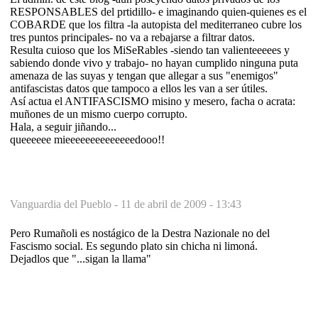
RESPONSABLES del prtidillo- e imaginando quien-quienes es el
COBARDE que los filtra -la autopista del mediterraneo cubre los
tres puntos principales- no va a rebajarse a filtrar datos.
Resulta cuioso que los MiSeRables -siendo tan valienteeeees y
sabiendo donde vivo y trabajo- no hayan cumplido ninguna puta
amenaza de las suyas y tengan que allegar a sus "enemigos"
antifascistas datos que tampoco a ellos les van a ser útiles.
Así actua el ANTIFASCISMO misino y mesero, facha o acrata:
muñones de un mismo cuerpo corrupto.
Hala, a seguir jiñando...
queeeeee mieeeeeeeeeeeeeedooo!!
Vanguardia del Pueblo -
11 de abril de 2009 - 13:43
Pero Rumañoli es nostágico de la Destra Nazionale no del
Fascismo social. Es segundo plato sin chicha ni limoná.
Dejadlos que "...sigan la llama"