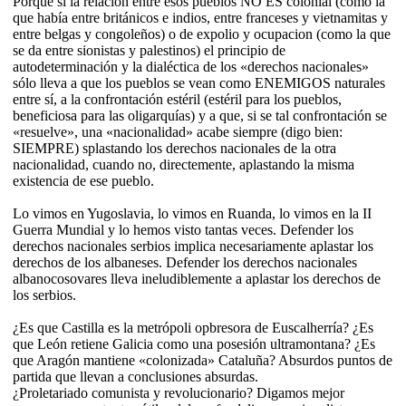
Porque si la relación entre esos pueblos NO ES colonial (como la
que había entre británicos e indios, entre franceses y vietnamitas y
entre belgas y congoleños) o de expolio y ocupacion (como la que
se da entre sionistas y palestinos) el principio de
autodeterminación y la dialéctica de los «derechos nacionales»
sólo lleva a que los pueblos se vean como ENEMIGOS naturales
entre sí, a la confrontación estéril (estéril para los pueblos,
beneficiosa para las oligarquías) y a que, si se tal confrontación se
«resuelve», una «nacionalidad» acabe siempre (digo bien:
SIEMPRE) splastando los derechos nacionales de la otra
nacionalidad, cuando no, directemente, aplastando la misma
existencia de ese pueblo.
Lo vimos en Yugoslavia, lo vimos en Ruanda, lo vimos en la II
Guerra Mundial y lo hemos visto tantas veces. Defender los
derechos nacionales serbios implica necesariamente aplastar los
derechos de los albaneses. Defender los derechos nacionales
albanocosovares lleva ineludiblemente a aplastar los derechos de
los serbios.
¿Es que Castilla es la metrópoli opbresora de Euscalherría? ¿Es
que León retiene Galicia como una posesión ultramontana? ¿Es
que Aragón mantiene «colonizada» Cataluña? Absurdos puntos de
partida que llevan a conclusiones absurdas.
¿Proletariado comunista y revolucionario? Digamos mejor