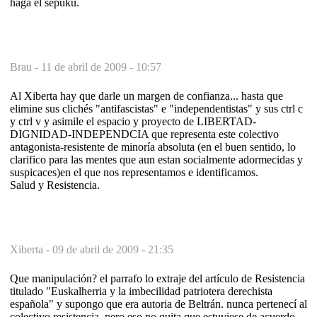
haga el sepuku.
Brau -
11 de abril de 2009 - 10:57
Al Xiberta hay que darle un margen de confianza... hasta que
elimine sus clichés "antifascistas" e "independentistas" y sus ctrl c
y ctrl v y asimile el espacio y proyecto de LIBERTAD-
DIGNIDAD-INDEPENDCIA que representa este colectivo
antagonista-resistente de minoría absoluta (en el buen sentido, lo
clarifico para las mentes que aun estan socialmente adormecidas y
suspicaces)en el que nos representamos e identificamos.
Salud y Resistencia.
Xiberta -
09 de abril de 2009 - 21:35
Que manipulación? el parrafo lo extraje del artículo de Resistencia
titulado "Euskalherria y la imbecilidad patriotera derechista
española" y supongo que era autoria de Beltrán. nunca pertenecí al
colectivo resistencia, pero eso no quita que estuviese de acuerdo