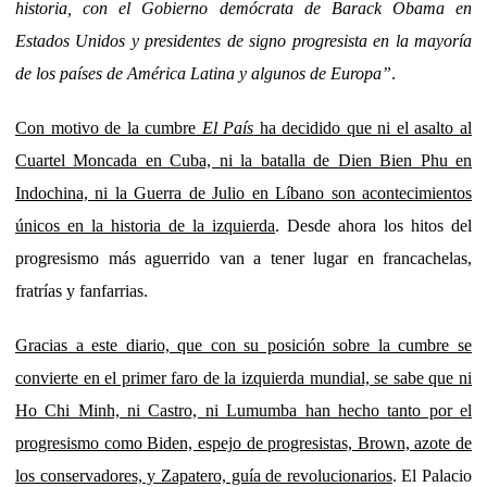
historia, con el Gobierno demócrata de Barack Obama en
Estados Unidos y presidentes de signo progresista en la mayoría
de los países de América Latina y algunos de Europa”
.
Con motivo de la cumbre
El País
ha decidido que ni el asalto al
Cuartel Moncada en Cuba, ni la batalla de Dien Bien Phu en
Indochina, ni la Guerra de Julio en Líbano son acontecimientos
únicos en la historia de la izquierda
. Desde ahora los hitos del
progresismo más aguerrido van a tener lugar en francachelas,
fratrías y fanfarrias.
Gracias a este diario, que con su posición sobre la cumbre se
convierte en el primer faro de la izquierda mundial, se sabe que ni
Ho Chi Minh, ni Castro, ni Lumumba han hecho tanto por el
progresismo como Biden, espejo de progresistas, Brown, azote de
los conservadores, y Zapatero, guía de revolucionarios
. El Palacio