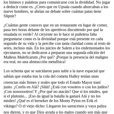
los himnos y palabras para comunicarse con la divididad. No jugar
a deducir como es. ¿Crees que en Upsala cuando ahorcaban a los
nueve hombres, se abrían un debate sobre cuántas patas tiene
Slipnir?
¿Cuántas gente conoces que en un restaurante en lugar de comer,
pasa tres horas delante de los aperitivos discutiendo por qué la
ensalada es verde? Al creyente no le hace ni puñetera falta
preguntarse como es la divinidad porque está presente en cada
segundo de su vida y la percibe con tanta claridad como al resto de
seres, incluso más. En los juicios de Salem a los endemoniados los
ejecutaron, no se dedicaron a preparan una segunda edición del
Malleus Maleficarum ¿Por qué? ¡Porque la presencia del maligno
era real, no una abstracción metafísica!
Los ochenta que se suicidaron para subir a la nave espacial que
sabían que estaba tras la cola del cometa Halley tenían unas
creencias más firmes y reales que todo el Estado Mayor iraní
junto. ¿Creéis en Alá? ¡Síiiii! ¿Está con vosotros o con los judíos?
¡Con nosooootros! Y ¿Por qué no atacáis? Que si los misiles, que
si el plutonio... ¡Eso da igual la batalla la ganará Alá y no los
misiles! ¿Qué es el berseker de los Monty Pyton en Erik el
vikingo? O el viejo dicho: Llegaron los sarracenos y vaya paliza
nos dieron, y es que Dios ayuda a los malos cuando son más que