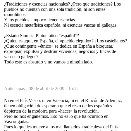
¿Tradiciones y esencias nacionales? ¿Pero que tradiciones? Los
pueblos no cuentan con una sola tradición, ni son entes
monolíticos.
Y los pueblos tampoco tienen esencias.
Ni esencia metafísica española, ni esencias vascas ni gallegas.
¿Estado Sionista Plutocrático "español"?
¿Quien es aquí, en España, el «pueblo elegido»? ¿Los castellanos?
¿Que contingente «étnico» se dedica en España a bloquear,
expropiar, expulsar y destruir viviendas, negocios y fincas de
vascos o gallegos?
Todo esto es absurdo y no vamos a ningún lado.
Antichapas -
08 de abril de 2009 - 16:12
Ni en el País Vasco, ni en Valencia, ni en el Rincón de Ademuz,
tienen obligación de esperar a que el resto de los españoles
depierten de la modorra para «hacer» la revolución.
Pero no nos engañemos. Eso no es lo que ha ocurrido en
Vascongadas.
Pues lo que les mueve a los mal llamados «radicales» del País