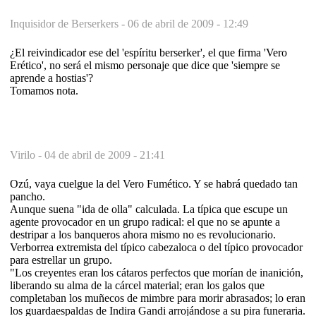
Inquisidor de Berserkers -
06 de abril de 2009 - 12:49
¿El reivindicador ese del 'espíritu berserker', el que firma 'Vero
Erético', no será el mismo personaje que dice que 'siempre se
aprende a hostias'?
Tomamos nota.
Virilo -
04 de abril de 2009 - 21:41
Ozú, vaya cuelgue la del Vero Fumético. Y se habrá quedado tan
pancho.
Aunque suena "ida de olla" calculada. La típica que escupe un
agente provocador en un grupo radical: el que no se apunte a
destripar a los banqueros ahora mismo no es revolucionario.
Verborrea extremista del típico cabezaloca o del típico provocador
para estrellar un grupo.
"Los creyentes eran los cátaros perfectos que morían de inanición,
liberando su alma de la cárcel material; eran los galos que
completaban los muñecos de mimbre para morir abrasados; lo eran
los guardaespaldas de Indira Gandi arrojándose a su pira funeraria.