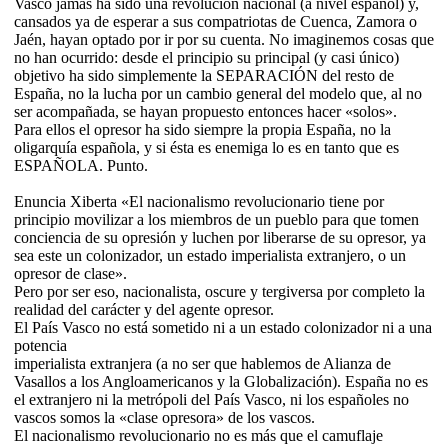
Vasco jamás ha sido una revolución nacional (a nivel español) y,
cansados ya de esperar a sus compatriotas de Cuenca, Zamora o
Jaén, hayan optado por ir por su cuenta. No imaginemos cosas que
no han ocurrido: desde el principio su principal (y casi único)
objetivo ha sido simplemente la SEPARACIÓN del resto de
España, no la lucha por un cambio general del modelo que, al no
ser acompañada, se hayan propuesto entonces hacer «solos».
Para ellos el opresor ha sido siempre la propia España, no la
oligarquía española, y si ésta es enemiga lo es en tanto que es
ESPAÑOLA. Punto.
Enuncia Xiberta «El nacionalismo revolucionario tiene por
principio movilizar a los miembros de un pueblo para que tomen
conciencia de su opresión y luchen por liberarse de su opresor, ya
sea este un colonizador, un estado imperialista extranjero, o un
opresor de clase».
Pero por ser eso, nacionalista, oscure y tergiversa por completo la
realidad del carácter y del agente opresor.
El País Vasco no está sometido ni a un estado colonizador ni a una
potencia
imperialista extranjera (a no ser que hablemos de Alianza de
Vasallos a los Angloamericanos y la Globalización). España no es
el extranjero ni la metrópoli del País Vasco, ni los españoles no
vascos somos la «clase opresora» de los vascos.
El nacionalismo revolucionario no es más que el camuflaje