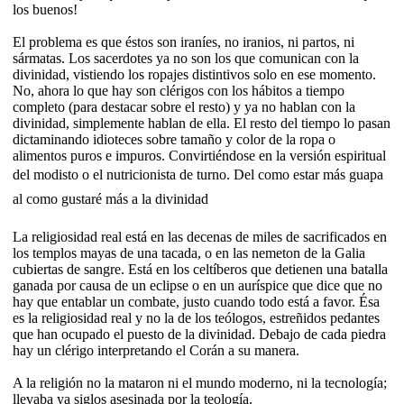
los buenos!
El problema es que éstos son iraníes, no iranios, ni partos, ni
sármatas. Los sacerdotes ya no son los que comunican con la
divinidad, vistiendo los ropajes distintivos solo en ese momento.
No, ahora lo que hay son clérigos con los hábitos a tiempo
completo (para destacar sobre el resto) y ya no hablan con la
divinidad, simplemente hablan de ella. El resto del tiempo lo pasan
dictaminando idioteces sobre tamaño y color de la ropa o
alimentos puros e impuros. Convirtiéndose en la versión espiritual
del modisto o el nutricionista de turno. Del como estar más guapa
al como gustaré más a la divinidad
La religiosidad real está en las decenas de miles de sacrificados en
los templos mayas de una tacada, o en las nemeton de la Galia
cubiertas de sangre. Está en los celtíberos que detienen una batalla
ganada por causa de un eclipse o en un auríspice que dice que no
hay que entablar un combate, justo cuando todo está a favor. Ésa
es la religiosidad real y no la de los teólogos, estreñidos pedantes
que han ocupado el puesto de la divinidad. Debajo de cada piedra
hay un clérigo interpretando el Corán a su manera.
A la religión no la mataron ni el mundo moderno, ni la tecnología;
llevaba ya siglos asesinada por la teología.