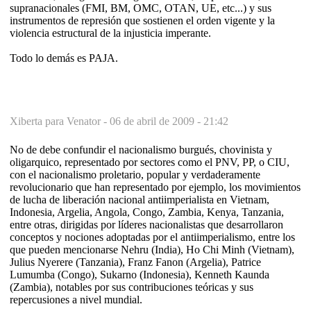
supranacionales (FMI, BM, OMC, OTAN, UE, etc...) y sus
instrumentos de represión que sostienen el orden vigente y la
violencia estructural de la injusticia imperante.
Todo lo demás es PAJA.
Xiberta para Venator -
06 de abril de 2009 - 21:42
No de debe confundir el nacionalismo burgués, chovinista y
oligarquico, representado por sectores como el PNV, PP, o CIU,
con el nacionalismo proletario, popular y verdaderamente
revolucionario que han representado por ejemplo, los movimientos
de lucha de liberación nacional antiimperialista en Vietnam,
Indonesia, Argelia, Angola, Congo, Zambia, Kenya, Tanzania,
entre otras, dirigidas por líderes nacionalistas que desarrollaron
conceptos y nociones adoptadas por el antiimperialismo, entre los
que pueden mencionarse Nehru (India), Ho Chi Minh (Vietnam),
Julius Nyerere (Tanzania), Franz Fanon (Argelia), Patrice
Lumumba (Congo), Sukarno (Indonesia), Kenneth Kaunda
(Zambia), notables por sus contribuciones teóricas y sus
repercusiones a nivel mundial.