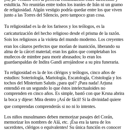
estulticia. No reunirías entre todos los iraníes de Irán ni un gramo
de religiosidad. Algún vestigio podría quedar entre los que viven
junto a las Torres del Silencio, pero tampoco gran cosa.
Tu religiosidad es la de los fariseos y los teólogos, es la
caricaturización del hecho religioso desde el prisma de la razón.
Sois los religiosos a la violeta del mundo moderno. Los creyentes
eran los cátaros perfectos que morían de inanición, liberando su
alma de la cárcel material; eran los galos que completaban los
muñecos de mimbre para morir abrasados; lo eran los
guardaespaldas de Indira Gandi arrojándose a su pira funeraria.
Tu religiosidad es la de los clérigos y teólogos, cinco años de
estudios: Soteriología, Mariología, Escatología, Cristología y los
tochos del Misterium Salutis ¿para qué? ¡Para nada! Arjuna
entendió en un segundo lo que éstos intelectualoides no
comprenden en cinco años. Es simple, bastó con que Krsna abrira
la boca y dijese: Mira dentro ¡Así de fácil! Si la divinidad quiere
que comprendas comprenderás si no ni lo intentes.
Los niños musulmanes deben memorizar pasajes del Corán,
memorizar los nombres de Alá, etc. ¡Ésa era la tarea de los
sacerdotes, clérigos o equivalentes! Su única función es conocer