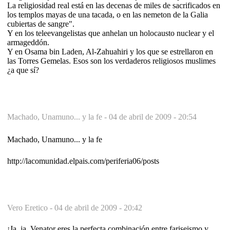
La religiosidad real está en las decenas de miles de sacrificados en
los templos mayas de una tacada, o en las nemeton de la Galia
cubiertas de sangre".
Y en los teleevangelistas que anhelan un holocausto nuclear y el
armageddón.
Y en Osama bin Laden, Al-Zahuahiri y los que se estrellaron en
las Torres Gemelas. Esos son los verdaderos religiosos muslimes
¿a que sí?
Machado, Unamuno... y la fe -
04 de abril de 2009 - 20:54
Machado, Unamuno... y la fe
http://lacomunidad.elpais.com/periferia06/posts
Vero Eretico -
04 de abril de 2009 - 20:42
¡Ja, ja. Venator eres la perfecta combinación entre fariseismo y