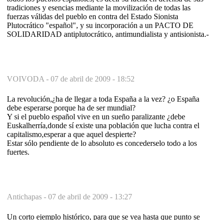
tradiciones y esencias mediante la movilización de todas las
fuerzas válidas del pueblo en contra del Estado Sionista
Plutocrático "español", y su incorporación a un PACTO DE
SOLIDARIDAD antiplutocrático, antimundialista y antisionista.-
VOIVODA -
07 de abril de 2009 - 18:52
La revolución,¿ha de llegar a toda España a la vez? ¿o España
debe esperarse porque ha de ser mundial?
Y si el pueblo español vive en un sueño paralizante ¿debe
Euskalherría,donde sí existe una población que lucha contra el
capitalismo,esperar a que aquel despierte?
Estar sólo pendiente de lo absoluto es concederselo todo a los
fuertes.
Antichapas -
07 de abril de 2009 - 13:27
Un corto ejemplo histórico, para que se vea hasta que punto se