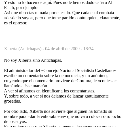
Y esto no lo hacemos aquí. Pues no le hemos dado caña a Al
Fatah, por ejemplo.
Así que ni sectas ni nada por el estilo. Que cada cual combata
«desde lo suyo», pero que tome partido contra quien, claramente,
es el opresor.
Xiberta (Antichapas) -
04 de abril de 2009 - 18:34
No soy Xiberta sino Antichapas.
El administrador del «Concejo Nacional Socialista Castellano»
escribe un comentario sobre la democracia, y un anónimo,
creyendo que el comentario proviene de Cordura, le «contesta»
llamándo a éste maricón.
A ver si afinamos en identificar a los comentaristas.
Y, sobre todo, a ver si nos dejamos de lanzar gratuitamente
groserías.
Por otro lado, Xiberta nos advierte que alguien ha tomado su
nombre para «dar la enhorabuena» que no va a colocar otro tocho
de los suyos.
Esto quiere decir que Xiberta, al menos, lee cuando se pone su