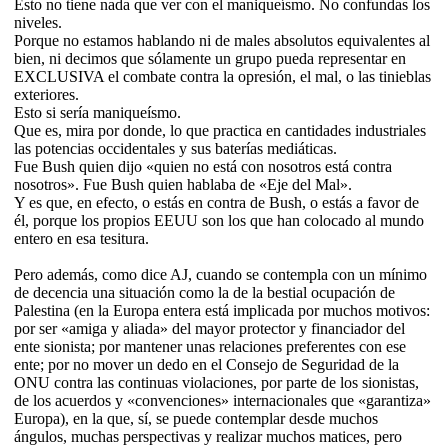
Esto no tiene nada que ver con el maniqueísmo. No confundas los
niveles.
Porque no estamos hablando ni de males absolutos equivalentes al
bien, ni decimos que sólamente un grupo pueda representar en
EXCLUSIVA el combate contra la opresión, el mal, o las tinieblas
exteriores.
Esto si sería maniqueísmo.
Que es, mira por donde, lo que practica en cantidades industriales
las potencias occidentales y sus baterías mediáticas.
Fue Bush quien dijo «quien no está con nosotros está contra
nosotros». Fue Bush quien hablaba de «Eje del Mal».
Y es que, en efecto, o estás en contra de Bush, o estás a favor de
él, porque los propios EEUU son los que han colocado al mundo
entero en esa tesitura.
Pero además, como dice AJ, cuando se contempla con un mínimo
de decencia una situación como la de la bestial ocupación de
Palestina (en la Europa entera está implicada por muchos motivos:
por ser «amiga y aliada» del mayor protector y financiador del
ente sionista; por mantener unas relaciones preferentes con ese
ente; por no mover un dedo en el Consejo de Seguridad de la
ONU contra las continuas violaciones, por parte de los sionistas,
de los acuerdos y «convenciones» internacionales que «garantiza»
Europa), en la que, sí, se puede contemplar desde muchos
ángulos, muchas perspectivas y realizar muchos matices, pero