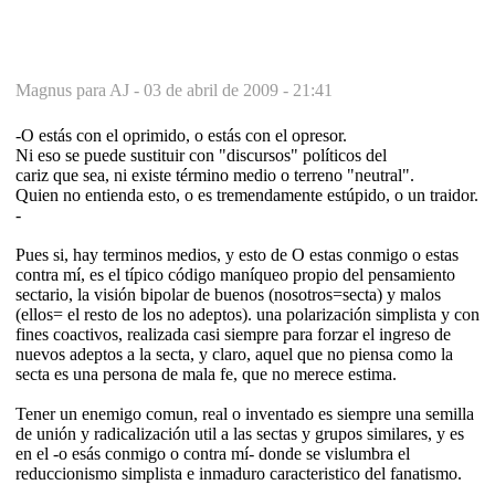
Magnus para AJ -
03 de abril de 2009 - 21:41
-O estás con el oprimido, o estás con el opresor.
Ni eso se puede sustituir con "discursos" políticos del
cariz que sea, ni existe término medio o terreno "neutral".
Quien no entienda esto, o es tremendamente estúpido, o un traidor.
-
Pues si, hay terminos medios, y esto de O estas conmigo o estas
contra mí, es el típico código maníqueo propio del pensamiento
sectario, la visión bipolar de buenos (nosotros=secta) y malos
(ellos= el resto de los no adeptos). una polarización simplista y con
fines coactivos, realizada casi siempre para forzar el ingreso de
nuevos adeptos a la secta, y claro, aquel que no piensa como la
secta es una persona de mala fe, que no merece estima.
Tener un enemigo comun, real o inventado es siempre una semilla
de unión y radicalización util a las sectas y grupos similares, y es
en el -o esás conmigo o contra mí- donde se vislumbra el
reduccionismo simplista e inmaduro caracteristico del fanatismo.