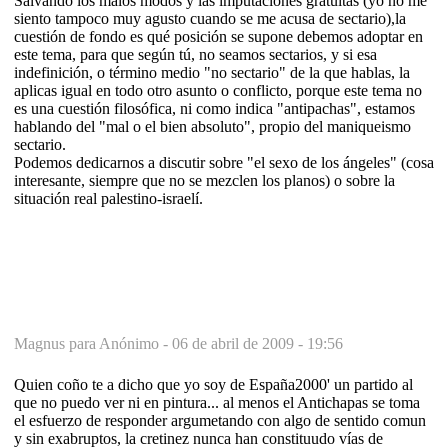
Salvando los malos modos y las imputaciones gratuitas (yo no me
siento tampoco muy agusto cuando se me acusa de sectario),la
cuestión de fondo es qué posición se supone debemos adoptar en
este tema, para que según tú, no seamos sectarios, y si esa
indefinición, o término medio "no sectario" de la que hablas, la
aplicas igual en todo otro asunto o conflicto, porque este tema no
es una cuestión filosófica, ni como indica "antipachas", estamos
hablando del "mal o el bien absoluto", propio del maniqueismo
sectario.
Podemos dedicarnos a discutir sobre "el sexo de los ángeles" (cosa
interesante, siempre que no se mezclen los planos) o sobre la
situación real palestino-israelí.
Magnus para Anónimo -
06 de abril de 2009 - 19:56
Quien coño te a dicho que yo soy de España2000' un partido al
que no puedo ver ni en pintura... al menos el Antichapas se toma
el esfuerzo de responder argumetando con algo de sentido comun
y sin exabruptos, la cretinez nunca han constituudo vías de