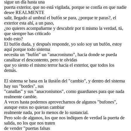
sigue un día hasta una
puerta exterior, que no está vigilada, porque se confía en que nadie
desee REALMENTE
salir, llegado al umbral el bufón se para, ¿porque te paras?, el
exterior esta ahí, a un paso,
¿no quieres acompañarme y descubrir por ti mismo la verdad, tú,
que siempre has criticado
todo esto?
El bufón duda, y después responde, yo solo soy un bufón, estoy
aquí porque todo sistema
necesita un "bufón" un "anacronismo", hacia donde se pueda
canalizar el descontento, pero te olvidas
que yo siento el mismo terror hacia el exterior, que todos los
demás.
El sistema se basa en la ilusión del "cambio", y dentro del sistema
hay sus "bordes", sus
"canallas" y sus "anacronismos", como guardianes para que nada
realmente cambie.
A veces hasta podemos aprovecharnos de algunos "bufones",
aunque estos no quieran cambiar
realmente nada, por lo menos de lo sustancial.
Pero solo de algunos, los que nos indiquen de verdad la puerta de
salida, no los que nos traten
de vender "puertas falsas