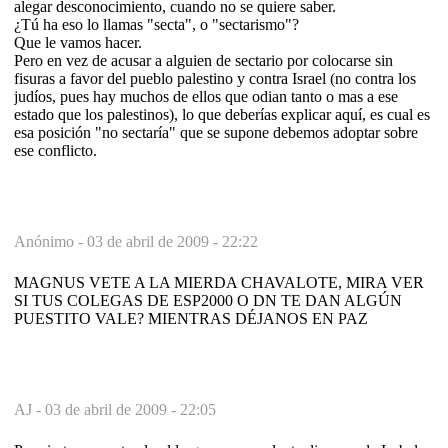
alegar desconocimiento, cuando no se quiere saber.
¿Tú ha eso lo llamas "secta", o "sectarismo"?
Que le vamos hacer.
Pero en vez de acusar a alguien de sectario por colocarse sin
fisuras a favor del pueblo palestino y contra Israel (no contra los
judíos, pues hay muchos de ellos que odian tanto o mas a ese
estado que los palestinos), lo que deberías explicar aquí, es cual es
esa posición "no sectaría" que se supone debemos adoptar sobre
ese conflicto.
Anónimo -
03 de abril de 2009 - 22:22
MAGNUS VETE A LA MIERDA CHAVALOTE, MIRA VER
SI TUS COLEGAS DE ESP2000 O DN TE DAN ALGÚN
PUESTITO VALE? MIENTRAS DÉJANOS EN PAZ
AJ -
03 de abril de 2009 - 22:05