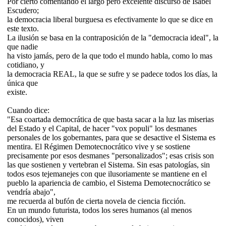
Por cierto comentando el largo pero excelente discurso de Isabel
Escudero;
la democracia liberal burguesa es efectivamente lo que se dice en
este texto.
La ilusión se basa en la contraposición de la "democracia ideal", la
que nadie
ha visto jamás, pero de la que todo el mundo habla, como lo mas
cotidiano, y
la democracia REAL, la que se sufre y se padece todos los días, la
única que
existe.
Cuando dice:
"Esa coartada democrática de que basta sacar a la luz las miserias
del Estado y el Capital, de hacer "vox populi" los desmanes
personales de los gobernantes, para que se desactive el Sistema es
mentira. El Régimen Demotecnocrático vive y se sostiene
precisamente por esos desmanes "personalizados"; esas crisis son
las que sostienen y vertebran el Sistema. Sin esas patologías, sin
todos esos tejemanejes con que ilusoriamente se mantiene en el
pueblo la apariencia de cambio, el Sistema Demotecnocrático se
vendría abajo",
me recuerda al bufón de cierta novela de ciencia ficción.
En un mundo futurista, todos los seres humanos (al menos
conocidos), viven