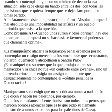
cuando se contempla, digo, con un mínimo de decencia esa
situación, sólo cabe elegir un bando entre los dos, con todas las
precisiones que se quiera siempre que se deje claro por quien
tomas partido.
Allí claramente existe un opresor (no de forma Absoluta porque el
mal absoluto es una imposibilidad metafísica) y un pueblo
oprimido que resiste a la opresión.
Como prosigue AJ «Cuando unos sufren y otros oprimen, hay que
tomar partido, porque si no se hace así, se favorece al poderoso, al
que claramente oprime».
¿Es maniqueísmo atacar a la legislación penal española por no
contemplar un castigo merecido a los «menores» que secuestraron,
violaron, quemaron y atropellaron a Sandra Palo?
¿Es maniqueísmo sostener que lo que produjo entre esos
malnacidos y la chica no fue «un conflicto entre jóvenes», sino un
horrendo crimen que exigía un castigo contundente que
desgraciadamente no contemplaba el «código penal de la
Democracia»?
Maniqueísmo sería exigir que no se criticara nunca a nada de lo
que dicen y hacen los palestinos, por ejemplo.
O que los ciudadanos del ente sionista son todos unos perros que
merecen bombas atómicas (que es lo que pidió su flamante
ministro de asuntos exteriores para los palestinos de Gaza).