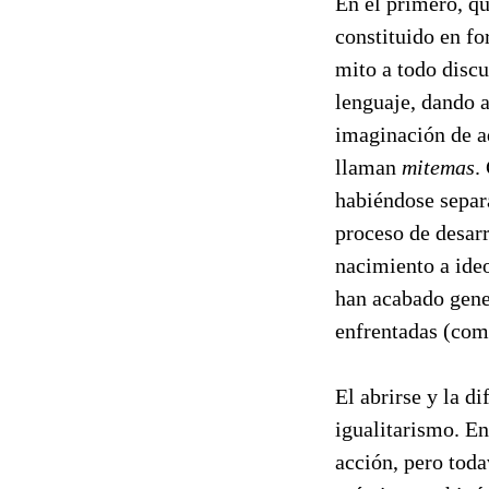
En el primero, qu
constituido en f
mito a todo dis
lenguaje, dando a
imaginación de aq
llaman
mitemas
.
habiéndose separa
proceso de desarr
nacimiento a ide
han acabado gener
enfrentadas (como
El abrirse y la d
igualitarismo. En
acción, pero toda