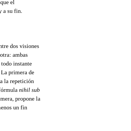
 que el
 a su fin.
ntre dos visiones
a otra: ambas
 todo instante
. La primera de
a la repetición
 fórmula
nihil sub
imera, propone la
menos un fin