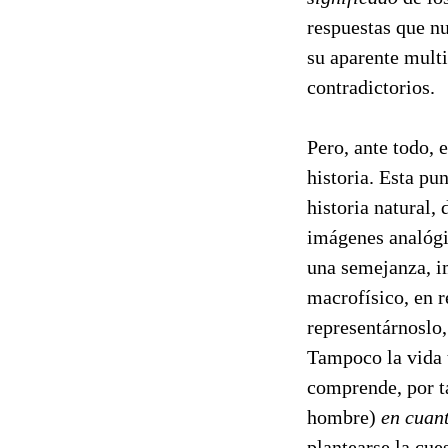
respuestas que nu
su aparente mult
contradictorios.
Pero, ante todo, 
historia. Esta 
historia natural,
imágenes analógi
una semejanza, i
macrofísico, en 
representárnoslo
Tampoco la vida t
comprende, por ta
hombre)
en cuant
plantearse la cues