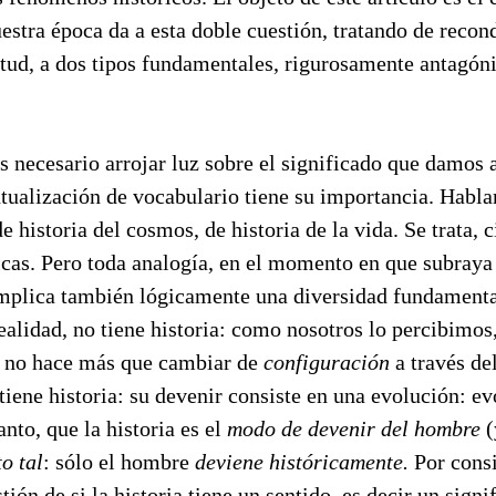
estra época da a esta doble cuestión, tratando de recond
itud, a dos tipos fundamentales, rigurosamente antagón
es necesario arrojar luz sobre el significado que damos 
puntualización de vocabulario tiene su importancia. Habl
 de historia del cosmos, de historia de la vida. Se trata,
cas. Pero toda analogía, en el momento en que subray
mplica también lógicamente una diversidad fundamenta
realidad, no tiene historia: como nosotros lo percibim
, no hace más que cambiar de
configuración
a través de
iene historia: su devenir consiste en una evolución: ev
nto, que la historia es el
modo de devenir del hombre
(
o tal
: sólo el hombre
deviene históricamente.
Por consi
tión de si la historia tiene un sentido, es decir un signi