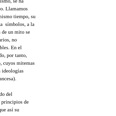
nismo, se ha
ivo. Llamamos
l mismo tiempo, su
 a símbolos, a la
s de un mito se
arios, no
bles. En el
o, por tanto,
mo, cuyos mitemas
s ideologías
ancesa).
do del
 principios de
que así su