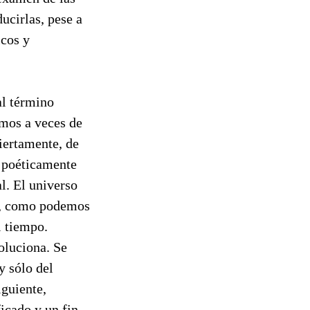
ucirlas, pese a
icos y
al término
amos a veces de
 ciertamente, de
a poéticamente
l. El universo
os, como podemos
l tiempo.
oluciona. Se
y sólo del
guiente,
ficado y un fin,