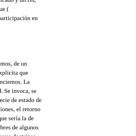
ue (
participación en
emos, de un
plícita que
unciemos. La
d. Se invoca, se
pecie de estado de
iones, el retorno
que sería la de
bres de algunos