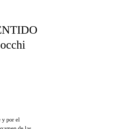
SENTIDO
occhi
n
y por el
 examen de las