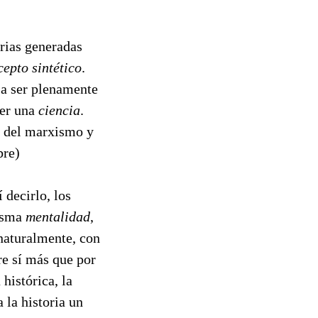
orias generadas
epto sintético
.
 a ser plenamente
ser una
ciencia
.
ón del marxismo y
bre)
 decirlo, los
misma
mentalidad
,
naturalmente, con
re sí más que por
histórica, la
a la historia un