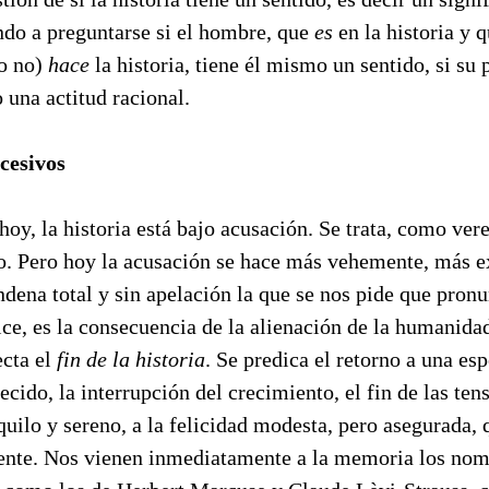
ndo a preguntarse si el hombre, que
es
en la historia y q
o no)
hace
la historia, tiene él mismo un sentido, si su 
o una actitud racional.
cesivos
 hoy, la historia está bajo acusación.
Se trata, como ver
. Pero hoy la acusación se hace más vehemente, más ex
dena total y sin apelación la que se nos pide que pron
dice, es la consecuencia de la alienación de la humanida
ecta el
fin de la historia
. Se predica el retorno a una es
ecido, la interrupción del crecimiento, el fin de las tens
nquilo y sereno, a la felicidad modesta, pero asegurada, 
iente. Nos vienen inmediatamente a la memoria los nom