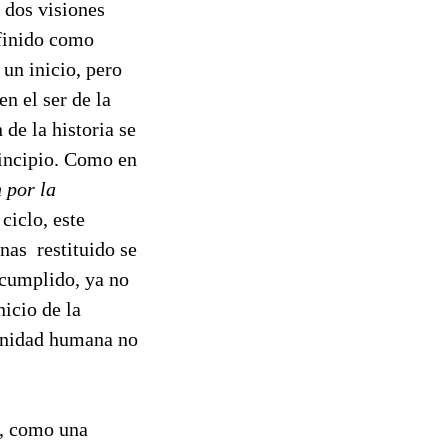
s dos visiones
efinido como
 un inicio, pero
n el ser de la
 de la historia se
rincipio. Como en
 por la
 ciclo, este
enas restituido se
 cumplido, ya no
icio de la
ernidad humana no
na, como una