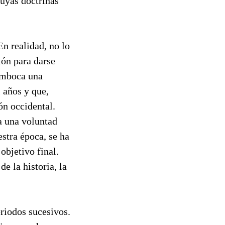
cuyas doctrinas
En realidad, no lo
ión para darse
emboca una
 años y que,
n occidental.
a una voluntad
estra época, se ha
objetivo final.
de la historia, la
eriodos sucesivos.