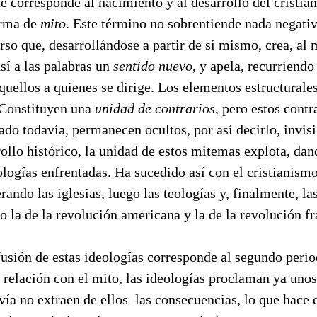
e corresponde al nacimiento y al desarrollo del cristia
orma de
mito
. Este término no sobrentiende nada negat
curso que, desarrollándose a partir de sí mismo, crea, a
sí a las palabras un
sentido nuevo
, y apela, recurriendo
uellos a quienes se dirige. Los elementos estructurale
 Constituyen una
unidad de contrarios
, pero estos contr
do todavía, permanecen ocultos, por así decirlo, invisi
ollo histórico, la unidad de estos mitemas explota, dand
ologías enfrentadas. Ha sucedido así con el cristianis
ando las iglesias, luego las teologías y, finalmente, la
 la de la revolución americana y la de la revolución fr
ifusión de estas ideologías corresponde al segundo perio
 relación con el mito, las ideologías proclaman ya unos
vía no extraen de ellos las consecuencias, lo que hace 