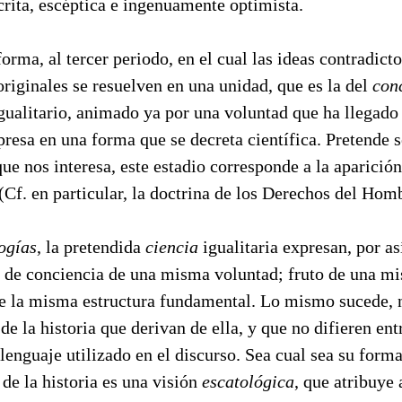
crita, escéptica e ingenuamente optimista.
forma, al tercer periodo, en el cual las ideas contradict
riginales se resuelven en una unidad, que es la del
conc
gualitario, animado ya por una voluntad que ha llegado
presa en una forma que se decreta científica. Pretende 
que nos interesa, este estadio corresponde a la aparici
(Cf. en particular, la doctrina de los Derechos del Hom
ogías
, la pretendida
ciencia
igualitaria expresan, por así
s de conciencia de una misma voluntad; fruto de una 
e la misma estructura fundamental. Lo mismo sucede, 
de la historia que derivan de ella, y que no difieren ent
 lenguaje utilizado en el discurso. Sea cual sea su forma 
 de la historia es una visión
escatológica
, que atribuye 