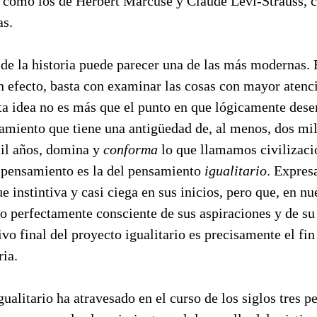
s, como los de Herbert Marcuse y Claude Lèvi-Strauss, 
as.
 de la historia puede parecer una de las más modernas. 
n efecto, basta con examinar las cosas con mayor atenc
ta idea no es más que el punto en que lógicamente des
amiento que tiene una antigüedad de, al menos, dos mil
il años, domina y
conforma
lo que llamamos civilizació
e pensamiento es la del pensamiento
igualitario
. Expres
ue instintiva y casi ciega en sus inicios, pero que, en nu
o perfectamente consciente de sus aspiraciones y de su 
vo final del proyecto igualitario es precisamente el fin 
ria.
ualitario ha atravesado en el curso de los siglos tres p