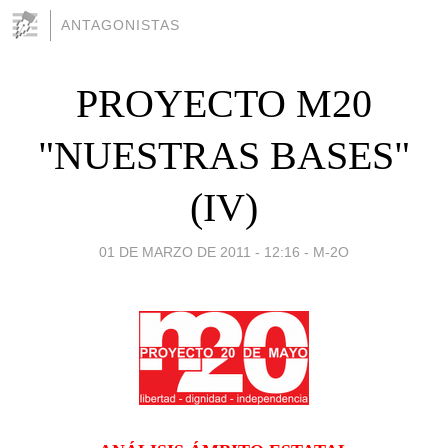
ANTAGONISTAS
PROYECTO M20
"NUESTRAS BASES"
(IV)
01 DE MARZO DE 2011 - 12:16
-
M-2O