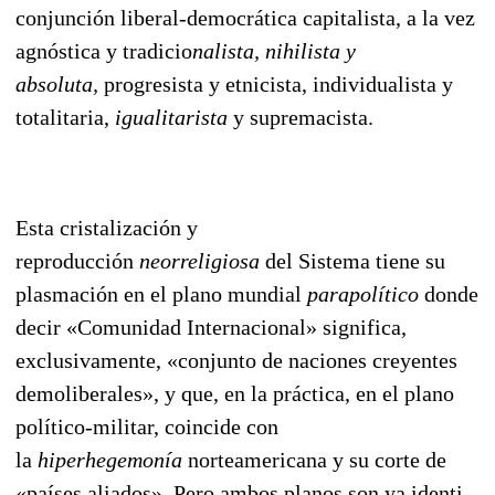
conjunción liberal-democrática capitalista, a la vez
agnóstica y tradicio
nalis­ta, nihi­lista y
absoluta,
progresista y etnicista, individualista y
totalitaria,
igualitarista
y supremacista.
Esta cristalización y
reproducción
neorreligiosa
del Sistema tiene su
plasmación en el plano mun
dial
parapolítico
donde
decir «Comunidad Internacional» significa,
exclusivamente, «conjunto de naciones creyentes
demoliberales», y que, en la práctica, en el plano
político-militar, coincide con
la
hiperhegemo
n
ía
norteamericana y su corte de
«países aliados». Pero ambos planos son ya identi