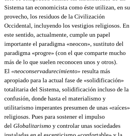
Sistema tan economicista como éste utilizan, en su
provecho, los residuos de la Civilización
Occidental, incluyendo los vestigios religiosos. En
este sentido, actualmente, cumple un papel
importante el paradigma «neocon», sustituto del
paradigma «progre» (con el que comparte mucho
más de lo que suelen reconocen unos y otros).
El
«neocon
servadurecimiento»
resulta más
apropiado para la actual fase de «solidificación»
totalitaria del Sis
tema, solidificación incluso de la
confusión, donde hasta el materialismo y
utilitarismo im­perantes pre
sumen de unas «raíces»
religio
sa
s. Pues para sostener el impulso
del
Globalitarismo
y controlar unas sociedades
instaladas en el escepticismo «confortable» y la