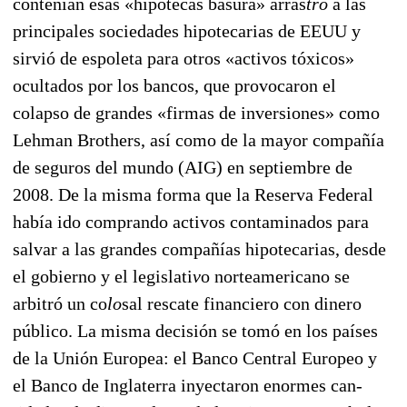
contenían esas «hipotecas basura» arras
­tró
a las
principales sociedades hipotecarias de EEUU y
sirvió de espoleta para otros «activos tóxicos»
ocultados por los bancos, que provocaron el
colapso de grandes «firmas de inver
siones» como
Lehman Brothers, así como de la mayor compañía
de seguros del mundo (AIG) en septiem­bre de
2008. De la misma forma que la Reserva Federal
había ido comprando activos contami­nados para
salvar a las grandes compañías hipotecarias, desde
el gobierno y el legislati
v
o norteamericano se
arbitró un co
lo
sal rescate financiero con dinero
público. La misma decisión se tomó en los países
de la Unión Europea: el Banco Central Europeo y
el Banco de Inglaterra inyec
taron enormes can­