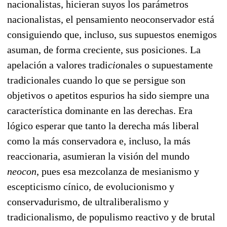
naciona
listas, hicieran suyos los parámetros
nacionalistas, el pensamiento neoconservador está
consi
guiendo que, incluso, sus supuestos enemigos
asuman, de forma creciente, sus posiciones. La
apelación a valores tradi
­cio
nales o supuestamente
tradicionales cuando lo que se persigue son
objetivos o ape
titos espu
rios ha sido siempre una
característica dominante en las derechas. Era
lógico esperar que tanto la derecha más liberal
como la más conservadora e, incluso, la más
reaccionaria, asumie
ran la visión del mundo
neocon
, pues esa mezcolanza de mesianismo y
escepticismo cínico, de evolu
cionismo y
conservadurismo, de ultraliberalismo y
tradicionalismo, de populismo reactivo y de brutal