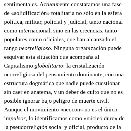
sentimentales. Ac
tualm
ente constatamos una fase
de «solidificación» totalitaria no sólo en la esfera
política, mili
tar, policial y judicial, tanto nacional
como in
ter
nacional, sino en las creencias, tanto
populares como oficiales, que han alcanzado el
rango
neorreligioso
. Ninguna orga
ni
zación puede
esquivar esta situación que acompaña al
Capitalismo
globalitario
: la cristaliza
c
ión
neorreligiosa del pensa
miento dominante, con una
estructura dogmática que nadie puede cuestionar
sin caer en anatema, y un deber de culto que no es
posible ignorar bajo peligro de muerte civil.
Aunque el movimiento «neocon» no es el único
im
pulsor
, lo identificamos como «núcleo duro» de
la pseudorreli
gión
social y oficial, producto de la