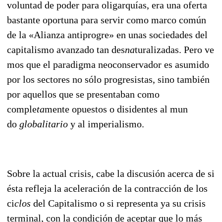
voluntad de poder para oligarquías, era una oferta
bastante oportuna para servir como marco co
mún
de la «Alianza antiprogre» en unas sociedades del
capitalismo avanzado tan des
na
turalizadas. Pero ve
mos que el paradigma neoconservador es asumido
por los sectores no sólo progresistas, sino tam
bién
por aquellos que se presentaban como
comple
ta
mente opuestos o disidentes al mun
do
globa
litario
y al imperialismo.
Sobre la actual crisis, cabe la discusión acerca de si
ésta refleja la aceleración de la contracción de los
ci
clos
del Capitalismo o si representa ya su crisis
terminal, con la condición de aceptar que lo más