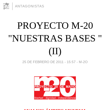
ANTAGONISTAS
PROYECTO M-20
"NUESTRAS BASES "
(II)
25 DE FEBRERO DE 2011 - 15:57
-
M-2O