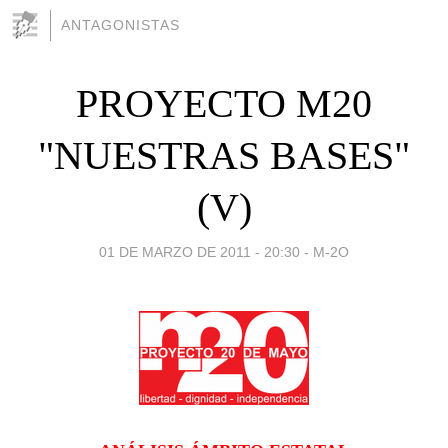
ANTAGONISTAS
PROYECTO M20
"NUESTRAS BASES"
(V)
01 DE MARZO DE 2011 - 20:30
-
M-2O