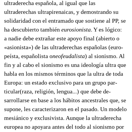
ultraderecha española, al igual que las
ultraderechas ultrapi­renaicas, y demostrando su
solidaridad con el en­tramado que sostiene al PP, se
ha descubierto también
eurosionista
. Y es lógico:
a nadie debe ex­trañar este apoyo final (abierto o
«asio­­nista») de las ultrade­rechas españolas (euro­
peísta, españo­lista o
neofeudalista
) al sionismo. Al
fin y al cabo el sionismo es una i­deología ultra que
habla en los mismos términos que la ultra de toda
Europa: un estado exclusivo para un grupo par­
ticular(raza, religión, lengua...) que debe de­­
sarrollarse en ba­­­­­se a los hábitos ancestra­les que, se
supone, les caracterizaron en el pasado. Un modelo
mesiánico y exclusivista. Aunque la ultra­de­recha
europea no apoyara antes del todo al sionismo por