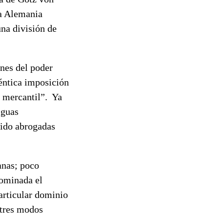
la Alemania
na división de
nes del poder
téntica imposición
a mercantil”. Ya
iguas
sido abrogadas
anas; poco
nominada el
articular dominio
 tres modos