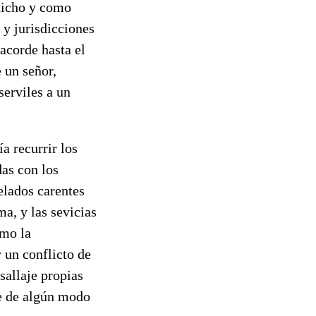
 dicho y como
 y jurisdicciones
acorde hasta el
 un señor,
serviles a un
a recurrir los
das con los
elados carentes
ma, y las sevicias
imo la
 un conflicto de
sallaje propias
ue de algún modo