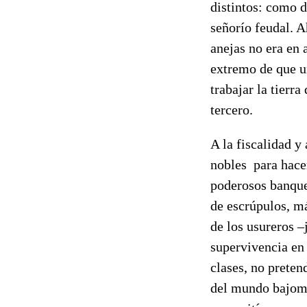
distintos: como 
señorío feudal. A
anejas no era en 
extremo de que un
trabajar la tierr
tercero.
A la fiscalidad y
nobles para hace
poderosos banque
de escrúpulos, má
de los usureros 
supervivencia en 
clases, no preten
del mundo bajome