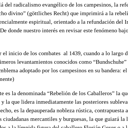
á del radicalismo evangélico de los campesinos, la ref
ho divino” (göttliches Recht) que imprimirá a la rebel
encialmente espiritual, orientado a la refundación del 
De donde nuestro interés en revisar este fenómeno bajo
el inicio de los combates al 1439, cuando a lo largo d
rimeros levantamientos conocidos como “Bundschuhe” 
emblema adoptado por los campesinos en su bandera: el 
mente)
te es la denominada “Rebelión de los Caballeros” la qu
 y la que lidera inmediatamente las posteriores sublev
cho, es la depauperada nobleza rústica, contrapuesta a
 ciudadanas mercantiles y burguesas, la que guiará la 
dos a la límpida figura del caballero Florián Geyer o a 