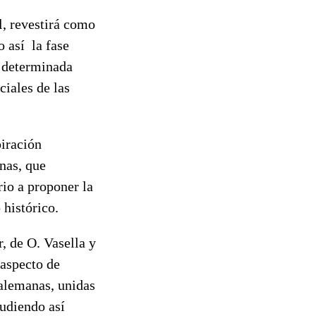
l, revestirá como
 así la fase
a determinada
iales de las
piración
nas, que
rio a proponer la
 histórico.
, de O. Vasella y
 aspecto de
alemanas, unidas
Pudiendo así