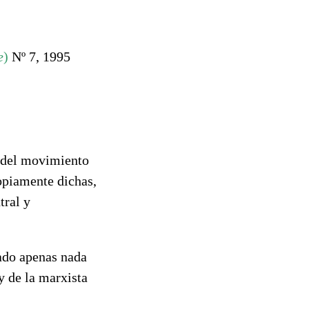
e
)
Nº 7, 1995
s del movimiento
opiamente dichas,
tral y
iado apenas nada
y de la marxista