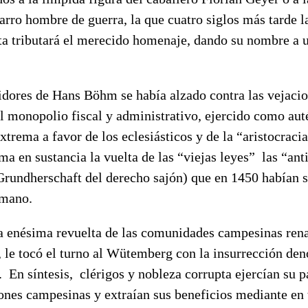
arro hombre de guerra, la que cuatro siglos más tarde 
ta tributará el merecido homenaje, dando su nombre a u
idores de Hans Böhm se había alzado contra las vejacio
el monopolio fiscal y administrativo, ejercido como au
xtrema a favor de los eclesiásticos y de la “aristocraci
ma en sustancia la vuelta de las “viejas leyes” las “ant
Grundherschaft del derecho sajón) que en 1450 habían 
omano.
la enésima revuelta de las comunidades campesinas ren
, le tocó el turno al Wütemberg con la insurrección de
En síntesis, clérigos y nobleza corrupta ejercían su p
iones campesinas y extraían sus beneficios mediante en