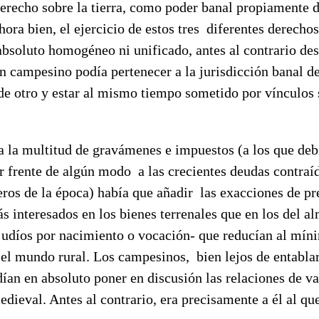
derecho sobre la tierra, como poder banal propiamente
hora bien, el ejercicio de estos tres diferentes derechos
absoluto homogéneo ni unificado, antes al contrario des
 campesino podía pertenecer a la jurisdicción banal de
a de otro y estar al mismo tiempo sometido por vínculos 
 a la multitud de gravámenes e impuestos (a los que debí
r frente de algún modo a las crecientes deudas contraí
ros de la época) había que añadir las exacciones de pr
s interesados en los bienes terrenales que en los del al
–judíos por nacimiento o vocación- que reducían al mín
el mundo rural. Los campesinos, bien lejos de entablar
dían en absoluto poner en discusión las relaciones de va
dieval. Antes al contrario, era precisamente a él al q