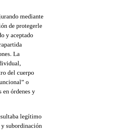
 jurando mediante
ión de protegerle
do y aceptado
rapartida
ones. La
dividual,
tro del cuerpo
funcional” o
s en órdenes y
esultaba legítimo
l y subordinación