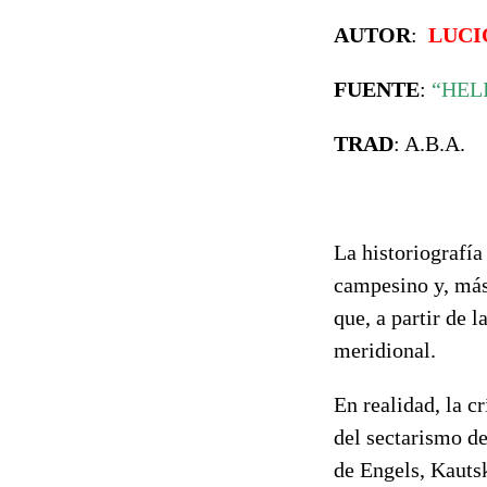
AUTOR
:
LUCI
FUENTE
:
“HEL
TRAD
: A.B.A.
La historiografí
campesino y, más
que, a partir de 
meridional.
En realidad, la c
del sectarismo d
de Engels, Kauts