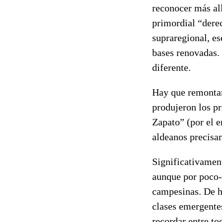
reconocer más all
primordial “derec
supraregional, es
bases renovadas. 
diferente.
Hay que remontar 
produjeron los p
Zapato” (por el 
aldeanos precisa
Significativamen
aunque por poco-
campesinas. De he
clases emergentes
recordar entre to