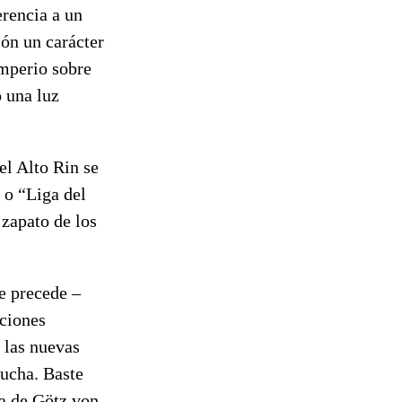
erencia a un
ión un carácter
Imperio sobre
 una luz
el Alto Rin se
o “Liga del
zapato de los
e precede –
aciones
 las nuevas
lucha. Baste
la de Götz von