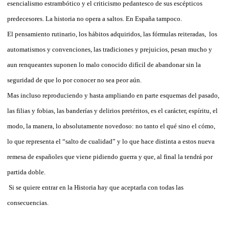
esencialismo estrambótico y el criticismo pedantesco de sus escépticos
predecesores. La historia no opera a saltos. En España tampoco.
El pensamiento rutinario, los hábitos adquiridos, las fórmulas reiteradas,
los
automatismos y convenciones, las tradiciones y prejuicios, pesan mucho y
aun renqueantes suponen lo malo conocido difícil de abandonar sin la
seguridad de que lo por conocer no sea peor aún.
Mas incluso reproduciendo y hasta ampliando en parte esquemas del pasado,
las filias y fobias, las banderías y delirios pretéritos, es el carácter, espíritu, el
modo, la manera, lo absolutamente novedoso: no tanto el qué sino el cómo,
lo que representa el “salto de cualidad” y lo que hace distinta a estos nueva
remesa de españoles que viene pidiendo guerra y que, al final la tendrá por
partida doble.
Si se quiere entrar en la Historia hay que aceptarla con todas las
consecuencias.