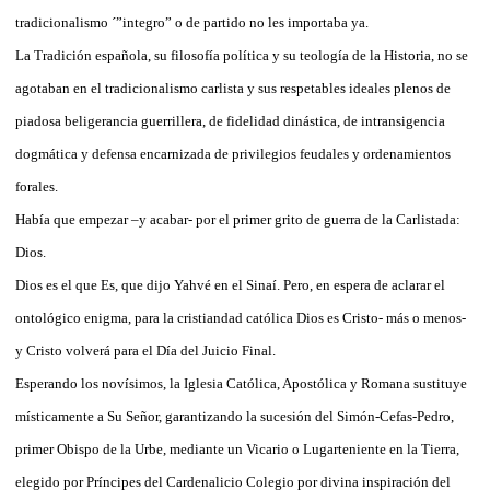
tradicionalismo ´”integro” o de partido no les importaba ya.
La Tradición española, su filosofía política y su teología de la Historia, no se
agotaban en el tradicionalismo carlista y sus respetables ideales plenos de
piadosa beligerancia guerrillera, de fidelidad dinástica, de intransigencia
dogmática y defensa encarnizada de privilegios feudales y ordenamientos
forales.
Había que empezar –y acabar- por el primer grito de guerra de la Carlistada:
Dios.
Dios es el que Es, que dijo Yahvé en el Sinaí. Pero, en espera de aclarar el
ontológico enigma, para la cristiandad católica Dios es Cristo- más o menos-
y Cristo volverá para el Día del Juicio Final.
Esperando los novísimos, la Iglesia Católica, Apostólica y Romana sustituye
místicamente a Su Señor, garantizando la sucesión del Simón-Cefas-Pedro,
primer Obispo de la Urbe, mediante un Vicario o Lugarteniente en la Tierra,
elegido por Príncipes del Cardenalicio Colegio por divina inspiración del