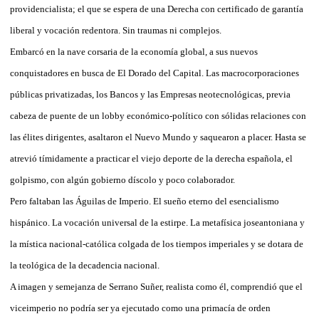
providencialista; el que se espera de una Derecha con certificado de garantía
liberal y vocación redentora. Sin traumas ni complejos.
Embarcó en la nave corsaria de la economía global, a sus nuevos
conquistadores en busca de El Dorado del Capital. Las macrocorporaciones
públicas privatizadas, los Bancos y las Empresas neotecnológicas, previa
cabeza de puente de un lobby económico-político con sólidas relaciones con
las élites dirigentes, asaltaron el Nuevo Mundo y saquearon a placer. Hasta se
atrevió tímidamente a practicar el viejo deporte de la derecha española, el
golpismo, con algún gobierno díscolo y poco colaborador.
Pero faltaban las Águilas de Imperio. El sueño eterno del esencialismo
hispánico. La vocación universal de la estirpe. La metafísica joseantoniana y
la mística nacional-católica colgada de los tiempos imperiales y se dotara de
la teológica de la decadencia nacional.
A imagen y semejanza de Serrano Suñer, realista como él, comprendió que el
viceimperio no podría ser ya ejecutado como una primacía de orden