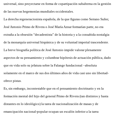
universal, sino proyectarse en forma de copartipación subalterna en la gestión
de las nuevas hegemonías mundiales occidentales.
La derecha regeneracionista española, de la que figuras como Serrano Suñer,
José Antonio Primo de Rivera o José María Aznar formarían parte, no era
extraña a la obsesión “decadentista” de la historia y a la consabida nostalgia
de la monarquía universal hispánica y de su voluntad imperial trascendente.
La breve biografía política de José Antonio impide valorar plenamente
aspectos de su pensamiento y columbrar hipótesis de actuación pública, dado
que en vida solo su jefatura sobre la Falange fundacional –absoluta
solamente en el marco de sus dos últimos años de vida casi uno sin libertad-
ofrece pistas.
Es, sin embargo, incontestable que en el pensamiento doctrinario y en la
formación mental del hijo del general Primo de Rivera (tan distintos y hasta
distantes en lo ideológico) la tarea de nacionalización de masas y de
emancipación nacional-popular ocupan un escalón inferior a la tarea