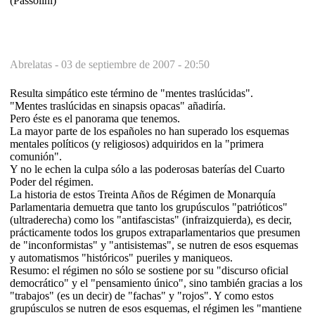
(Passolini)
Abrelatas -
03 de septiembre de 2007 - 20:50
Resulta simpático este término de "mentes traslúcidas".
"Mentes traslúcidas en sinapsis opacas" añadiría.
Pero éste es el panorama que tenemos.
La mayor parte de los españoles no han superado los esquemas
mentales políticos (y religiosos) adquiridos en la "primera
comunión".
Y no le echen la culpa sólo a las poderosas baterías del Cuarto
Poder del régimen.
La historia de estos Treinta Años de Régimen de Monarquía
Parlamentaria demuetra que tanto los grupúsculos "patrióticos"
(ultraderecha) como los "antifascistas" (infraizquierda), es decir,
prácticamente todos los grupos extraparlamentarios que presumen
de "inconformistas" y "antisistemas", se nutren de esos esquemas
y automatismos "históricos" pueriles y maniqueos.
Resumo: el régimen no sólo se sostiene por su "discurso oficial
democrático" y el "pensamiento único", sino también gracias a los
"trabajos" (es un decir) de "fachas" y "rojos". Y como estos
grupúsculos se nutren de esos esquemas, el régimen les "mantiene