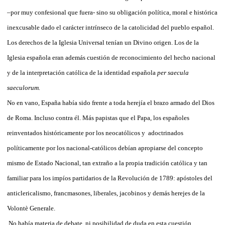
–por muy confesional que fuera- sino su obligación política, moral e histórica
inexcusable dado el carácter intrínseco de la catolicidad del pueblo español.
Los derechos de la Iglesia Universal tenían un Divino origen. Los de la
Iglesia española eran además cuestión de reconocimiento del hecho nacional
y de la interpretación católica de la identidad española
per saecula
saeculorum.
No en vano, España había sido frente a toda herejía el brazo armado del Dios
de Roma. Incluso contra él. Más papistas que el Papa, los españoles
reinventados históricamente por los neocatólicos y
adoctrinados
políticamente por los nacional-católicos debían apropiarse del concepto
mismo de Estado Nacional, tan extraño a la propia tradición católica y tan
familiar para los impíos partidarios de la Revolución de 1789: apóstoles del
anticlericalismo, francmasones, liberales, jacobinos y demás herejes de la
Volontè Generale.
No había materia de debate, ni posibilidad de duda en esta cuestión.