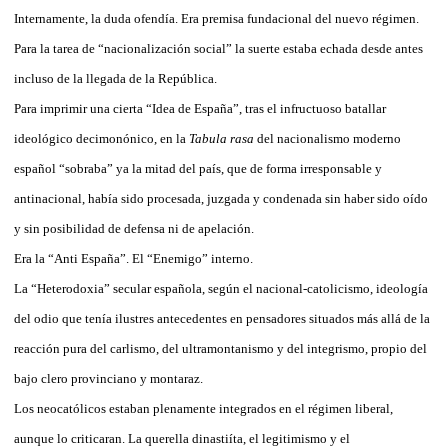
Internamente, la duda ofendía. Era premisa fundacional del nuevo régimen.
Para la tarea de “nacionalización social” la suerte estaba echada desde antes
incluso de la llegada de la República.
Para imprimir una cierta “Idea de España”, tras el infructuoso batallar
ideológico decimonónico, en la
Tabula rasa
del nacionalismo moderno
español “sobraba” ya la mitad del país, que de forma irresponsable y
antinacional, había sido procesada, juzgada y condenada sin haber sido oído
y sin posibilidad de defensa ni de apelación.
Era la “Anti España”. El “Enemigo” interno.
La “Heterodoxia” secular española, según el nacional-catolicismo, ideología
del odio que tenía ilustres antecedentes en pensadores situados más allá de la
reacción pura del carlismo, del ultramontanismo y del integrismo, propio del
bajo clero provinciano y montaraz.
Los neocatólicos estaban plenamente integrados en el régimen liberal,
aunque lo criticaran. La querella dinastiíta, el legitimismo y el