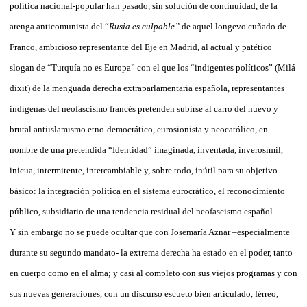
política nacional-popular han pasado, sin solución de continuidad, de la
arenga anticomunista del “
Rusia es culpable”
de aquel longevo cuñado de
Franco, ambicioso representante del Eje en Madrid, al actual y patético
slogan de “Turquía no es Europa” con el que los “indigentes políticos” (Milá
dixit) de la menguada derecha extraparlamentaria española, representantes
indígenas del neofascismo francés pretenden subirse al carro del nuevo y
brutal antiislamismo etno-democrático, eurosionista y neocatólico, en
nombre de una pretendida “Identidad” imaginada, inventada, inverosímil,
inicua, intermitente, intercambiable y, sobre todo, inútil para su objetivo
básico: la integración política en el sistema eurocrático, el reconocimiento
público, subsidiario de una tendencia residual del neofascismo español.
Y sin embargo no se puede ocultar que con Josemaría Aznar –especialmente
durante su segundo mandato- la extrema derecha ha estado en el poder, tanto
en cuerpo como en el alma; y casi al completo con sus viejos programas y con
sus nuevas generaciones, con un discurso escueto bien articulado, férreo,