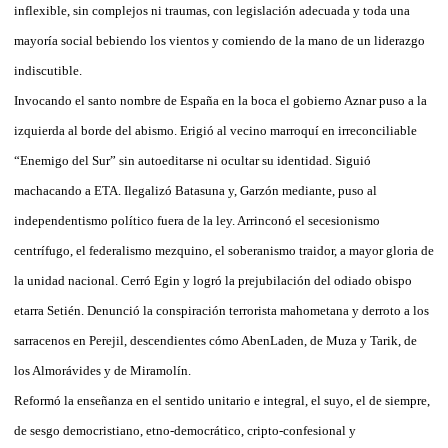
inflexible, sin complejos ni traumas, con legislación adecuada y toda una
mayoría social bebiendo los vientos y comiendo de la mano de un liderazgo
indiscutible.
Invocando el santo nombre de España en la boca el gobierno Aznar puso a la
izquierda al borde del abismo. Erigió al vecino marroquí en irreconciliable
“Enemigo del Sur” sin autoeditarse ni ocultar su identidad. Siguió
machacando a ETA. Ilegalizó Batasuna y, Garzón mediante, puso al
independentismo político fuera de la ley. Arrinconó el secesionismo
centrífugo, el federalismo mezquino, el soberanismo traidor, a mayor gloria de
la unidad nacional. Cerró Egin y logró la prejubilación del odiado obispo
etarra Setién. Denunció la conspiración terrorista mahometana y derroto a los
sarracenos en Perejil, descendientes cómo AbenLaden, de Muza y Tarik, de
los Almorávides y de Miramolín.
Reformó la enseñanza en el sentido unitario e integral, el suyo, el de siempre,
de sesgo democristiano, etno-democrático, cripto-confesional y