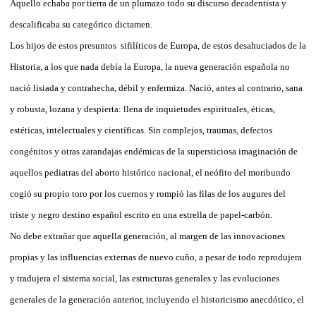
Aquello echaba por tierra de un plumazo todo su discurso decadentista y
descalificaba su categórico dictamen.
Los hijos de estos presuntos
sifilíticos de Europa, de estos desahuciados de la
Historia, a los que nada debía la Europa, la nueva generación española no
nació lisiada y contrahecha, débil y enfermiza. Nació, antes al contrario, sana
y robusta, lozana y despierta: llena de inquietudes espirituales, éticas,
estéticas, intelectuales y científicas. Sin complejos, traumas, defectos
congénitos y otras zarandajas endémicas de la supersticiosa imaginación de
aquellos pediatras del aborto histórico nacional, el neófito del moribundo
cogió su propio toro por los cuernos y rompió las filas de los augures del
triste y negro destino español escrito en una estrella de papel-carbón.
No debe extrañar que aquella generación, al margen de las innovaciones
propias y las influencias externas de nuevo cuño, a pesar de todo reprodujera
y tradujera el sistema social, las estructuras generales y las evoluciones
generales de la generación anterior, incluyendo el historicismo anecdótico, el