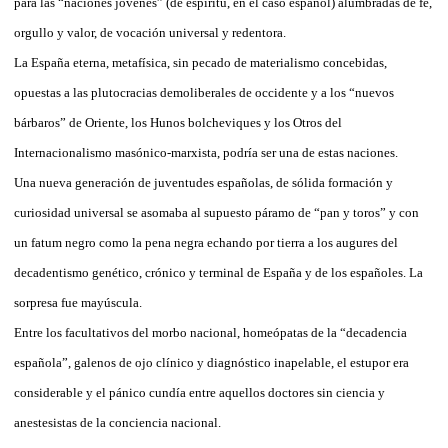
para las “naciones jóvenes” (de espíritu, en el caso español) alumbradas de fe,
orgullo y valor, de vocación universal y redentora.
La España eterna, metafísica, sin pecado de materialismo concebidas,
opuestas a las plutocracias demoliberales de occidente y a los “nuevos
bárbaros” de Oriente, los Hunos bolcheviques y los Otros del
Internacionalismo masónico-marxista, podría ser una de estas naciones.
Una nueva generación de juventudes españolas, de sólida formación y
curiosidad universal se asomaba al supuesto páramo de “pan y toros” y con
un fatum negro como la pena negra echando por tierra a los augures del
decadentismo genético, crónico y terminal de España y de los españoles. La
sorpresa fue mayúscula.
Entre los facultativos del morbo nacional, homeópatas de la “decadencia
española”, galenos de ojo clínico y diagnóstico inapelable, el estupor era
considerable y el pánico cundía entre aquellos doctores sin ciencia y
anestesistas de la conciencia nacional.