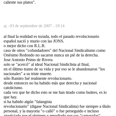
caliente sus platos".
aj -
03 de septiembre de 2007 - 19:14
al final la realidad es tozuda, todo el pasado revolucionario
español nació y murio con las JONS.
o mejor dicho con R.L.R.
caso de otros "cofundadores" del Nacional Sindicalismo como
Onésimo Redondo no sacaron nunca un pié de la derecha.
Jose Antonio Primo de Rivera
solo se "acercó" al ideal Nacional Sindiclista al final,
en el último tramo de su vida y por eso se le abandonaron "los
nacionales" a su triste muerte.
sólo Ramiro fué realmente revolucionario.
desde entonces no ha habido más que derecha y nacional
catolicismo.
cada vez que he dicho esto se me han tirado como buitres, es lo
que hay.
si ha habido algún "falangista
revolucionario" (digase Nacional Sindicalista) fue siempre a título
personal, y la mayoria "o calló" o fue perseguido e incluso
ajusticiado por el régimen y repudiado por sus "camaradas".