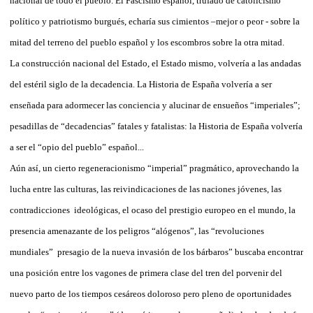
nacional de todo el pueblo. El Fascismo español, trufado de catolicismo
político y patriotismo burgués, echaría sus cimientos –mejor o peor - sobre la
mitad del terreno del pueblo español y los escombros sobre la otra mitad.
La construcción nacional del Estado, el Estado mismo, volvería a las andadas
del estéril siglo de la decadencia. La Historia de España volvería a ser
enseñada para adormecer las conciencia y alucinar de ensueños “imperiales”;
pesadillas de “decadencias” fatales y fatalistas: la Historia de España volvería
a ser el “opio del pueblo” español...
Aún así, un cierto regeneracionismo “imperial” pragmático, aprovechando la
lucha entre las culturas, las reivindicaciones de las naciones jóvenes, las
contradicciones
ideológicas, el ocaso del prestigio europeo en el mundo, la
presencia amenazante de los peligros “alógenos”, las “revoluciones
mundiales”
presagio de la nueva invasión de los bárbaros” buscaba encontrar
una posición entre los vagones de primera clase del tren del porvenir del
nuevo parto de los tiempos cesáreos doloroso pero pleno de oportunidades