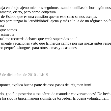
aja en el ojo ajeno mientras seguimos usando lentillas de hormigón no
amente, cierto, pero como conjetura.
a de Estado que es una cuestión que en este caso se nos escapa.
s para juzgar la "credibilidad" ajena y más aún la de un régimen polít
as?
 que somos.
 asimetría!
sta" me recuerda debates que creía superados aquí.
mente vacaciones visto que la inercia campa por sus inexistentes respe
mo pequeño-burgués para otros temas y ocasiones.
3 de diciembre de 2010 - 14:19
poner, explica buena parte de esos pasos del régimen iraní.
ado, ¿no fue posterior a esa oferta de reanudar conversaciones? De hec
e ha sido la típica manera sionista de torpedear la buena voluntad iraní.