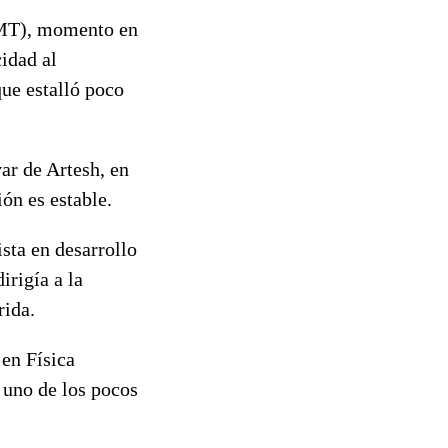
 GMT), momento en
idad al
ue estalló poco
ar de Artesh, en
ión es estable.
sta en desarrollo
irigía a la
rida.
 en Física
 uno de los pocos