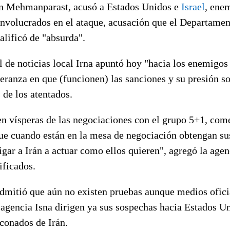
in Mehmanparast, acusó a Estados Unidos e
Israel
, ene
 involucrados en el ataque, acusación que el Departame
alificó de "absurda".
l de noticias local Irna apuntó hoy "hacia los enemigos 
eranza en que (funcionen) las sanciones y su presión s
 de los atentados.
n vísperas de las negociaciones con el grupo 5+1, come
que cuando están en la mesa de negociación obtengan su
igar a Irán a actuar como ellos quieren", agregó la agenc
ificados.
 admitió que aún no existen pruebas aunque medios ofic
 agencia Isna dirigen ya sus sospechas hacia Estados Uni
onados de Irán.