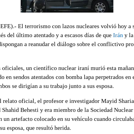
EFE).- El terrorismo con lazos nucleares volvió hoy a 
és del último atentado y a escasos días de que
Irán
y l
dispongan a reanudar el diálogo sobre el conflictivo p
oficiales, un científico nuclear iraní murió esta maña
do en sendos atentados con bomba lapa perpetrados en e
bos se dirigían a su trabajo junto a sus esposa.
 relato oficial, el profesor e investigador Mayid Sharia
 Shahid Behesti y era miembro de la Sociedad Nuclear d
n un artefacto colocado en su vehículo cuando circulaba
 su esposa, que resultó herida.