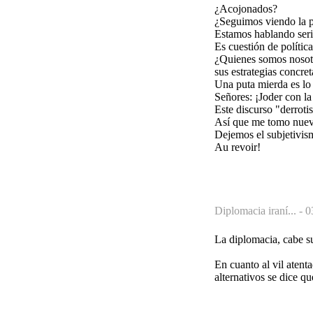
¿Acojonados?
¿Seguimos viendo la p
Estamos hablando seri
Es cuestión de polític
¿Quienes somos nosotro
sus estrategias concret
Una puta mierda es lo
Señores: ¡Joder con la
Este discurso "derroti
Así que me tomo nueva
Dejemos el subjetivis
Au revoir!
Diplomacia iraní... -
0
La diplomacia, cabe su
En cuanto al vil atent
alternativos se dice qu