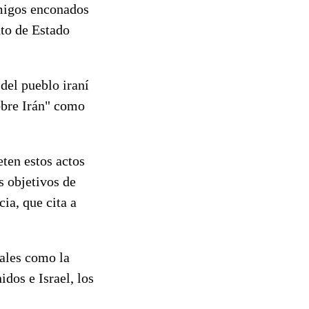
migos enconados
nto de Estado
del pueblo iraní
obre Irán" como
ten estos actos
s objetivos de
ia, que cita a
iales como la
dos e Israel, los