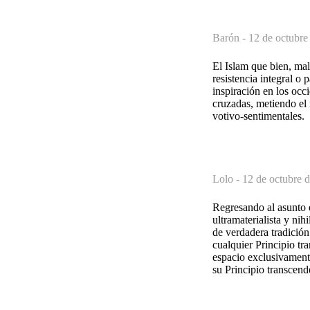
Barón -
12 de octubre
El Islam que bien, mal 
resistencia integral o 
inspiración en los occ
cruzadas, metiendo el
votivo-sentimentales.
Lolo -
12 de octubre 
Regresando al asunto d
ultramaterialista y ni
de verdadera tradición
cualquier Principio tr
espacio exclusivamente
su Principio transcen