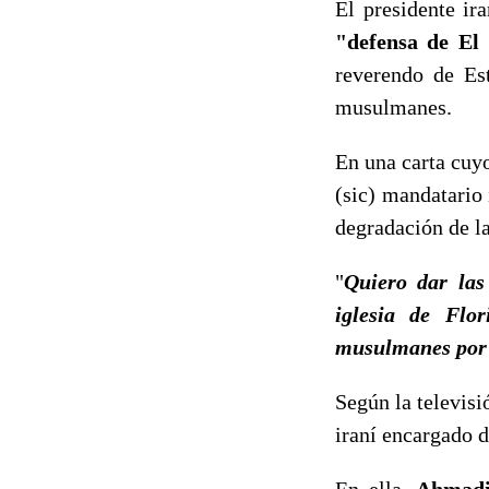
El presidente ira
"defensa de El
reverendo de Es
musulmanes.
En una carta cuy
(sic) mandatario 
degradación de l
"
Quiero dar las
iglesia de Flo
musulmanes por 
Según la televisi
iraní encargado 
En ella,
Ahmad