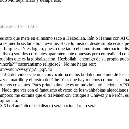
rido Mordejai Marx y desaparece.
tubre de 2010 - 17:08
es otro que mete en el mismo saco a Hezbollah, Irán o Hamas con Al Q
la izquierda sectaria bolchevique. Hace lo mismo, desde su obcecada pe
al-burguesa. Y es lógico, puesto que tanto el comunismo internacionalis
alistas) son dos corrientes aparentemente opuestas pero en realidad co
pueblos que es la globalización. Hezbollah "enemigo de su propio pueb
minoría?""oscurantismo religioso?" No me hagas reír:
.com/watch?v=zyVpZTpqN4o
o 1:04 del video sale una convocatoria de hezbollah donde uno de los as
z y el martillo y el rostro del Che. Y es que hay muchos comunistas lib
muchos cristianos. Pues principalmente es un movimiento nacional y
ta. Nada que ver con el fanatismo abyecto de los wahhabitas alqaedianos
ampoco me extraña que el tal Malenkov critique a Chávez y a Perón, eso
oji-rancio.
 XXI (el auténtico socialismo) será nacional o no será.