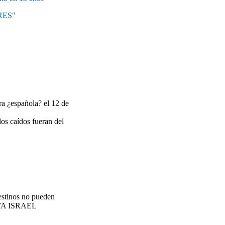
RES"
ra ¿española? el 12 de
os caídos fueran del
estinos no pueden
.VIVA ISRAEL