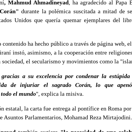
ní
, Mahmud Ahmadineyad
, ha agradecido al Papa 
 Corán"
durante la polémica suscitada a mitad de s
tados Unidos que quería quemar ejemplares del libr
o contenido ha hecho público a través de página web, el
iraní instó, asimismo, a la cooperación entre religione
a sociedad, el secularismo y movimientos como la "isl
 gracias a su excelencia por condenar la estúpida
rida de injuriar el sagrado Corán, lo que apen
todo el mundo
", explica la misiva.
ón estatal, la carta fue entrega al pontífice en Roma por
de Asuntos Parlamentarios, Mohamad Reza Mirtajodini.
ineyad
también sugiere
"la necesidad de una cola