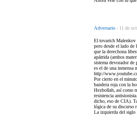
Ahora véte con tu que
Adversario
-
11 de oc
El tovarich Malenkov 
pero desde el lado de 
que la derechona liber
apátrida (ambos materi
sistema devorador de 
es el de una inmensa 
http://www.youtube
Por cierto en el minut
bandera roja con la ho
Hezbollah, así como 
resistencia antisionis
dicho, eso de CIA). T
lógica de su discurso r
La izquierda del siglo