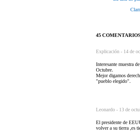
Cla
45 COMENTARIO
Explicación -
14 de oc
Interesante muestra de
Octubre.
Mejor digamos derecha
"pueblo elegido".
Leonardo -
13 de octu
El presidente de EEUU
volver a su tierra ,es