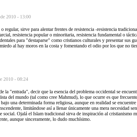
 de 2010 - 13:00
o regular, sirve para alentar frentes de resistencia -resistencia tradiciona
parcial, resistencia popular o minoritaria, resistencia fundamental o táctic
identales para "destaparse" como cristianos culturales y presentar sus 
 miedo al hay moros en la costa y fomentando el odio por los que no ti
de 2010 - 08:24
e la "entrada", decir que la esencia del problema occidental se encuen
hilista del mundo (tal como cree Mahmud), lo que ocurre es que frecuent
 bajo una determinada forma religiosa, aunque en realidad se encuentre
anscendente, limitándose así a llenar únicamente una mera necesidad sen
 social. Ojalá el Islam tradicional sirva de inspiración al cristianismo 
dente, aunque sinceramente, lo dudo muchísimo.