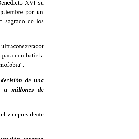
Benedicto XVI su
eptiembre por un
o sagrado de los
 ultraconservador
s para combatir la
amofobia".
 decisión de una
ó a millones de
 el vicepresidente
boración cercana