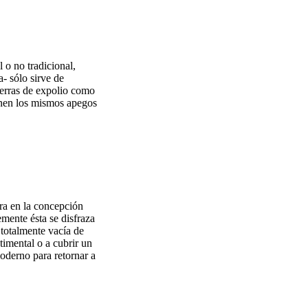
l o no tradicional,
a- sólo sirve de
guerras de expolio como
enen los mismos apegos
tra en la concepción
emente ésta se disfraza
 totalmente vacía de
timental o a cubrir un
moderno para retornar a