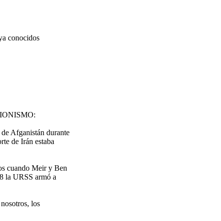
ya conocidos
l SIONISMO:
o de Afganistán durante
te de Irán estaba
os cuando Meir y Ben
 48 la URSS armó a
 nosotros, los