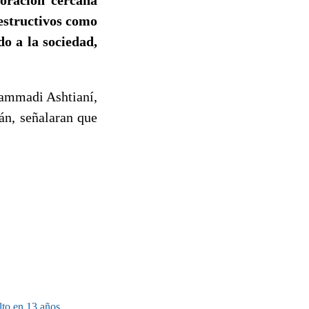
destructivos como
do a la sociedad,
hammadi Ashtianí,
án, señalaran que
lto en 13 años