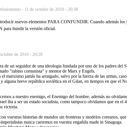
nfusionismo -
11 de octubre de 2010 - 20:38
ntroducir nuevos elementos PARA CONFUNDIR. Cuando además los 
a hundir la versión oficial.
 octubre de 2010 - 20:28
tra de un seguidor de una ideologia fundada por uno de los padres de
do "rabino comunista" y mentor de Marx y Engels.
s el marxismo jamás ha arraigado, salvo por la fuerza de las armas, cas
lguna breve república soviética en el Gilan, en tiempos en que el Nor
.
emos a nuestro enemigo, el Enemigo del hombre, además no olvidam
rael iba a ser un estado socialista, como tampoco olvidamos que en el
u victoria.
d con vuestras historias de mundos sin fronteras y modelos coreanos, que
rialistas nunca caeremos en vuestra engañifa made in Sinagoga.