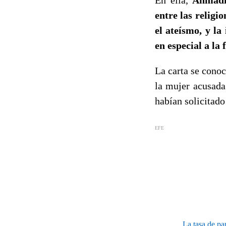
entre las religi
el ateísmo, y la
en especial a la 
La carta se cono
la mujer acusada
habían solicitado
EFE
La tasa de pa