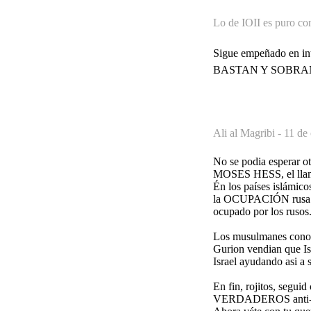
Lo de IOII es puro co
Sigue empeñado en i
BASTAN Y SOBRAN par
Ali al Magribi -
11 de
No se podia esperar o
MOSES HESS, el llama
Én los países islámico
la OCUPACIÓN rusa y a
ocupado por los rusos
Los musulmanes conoc
Gurion vendian que Is
Israel ayudando asi a s
En fin, rojitos, segui
VERDADEROS anti-impe