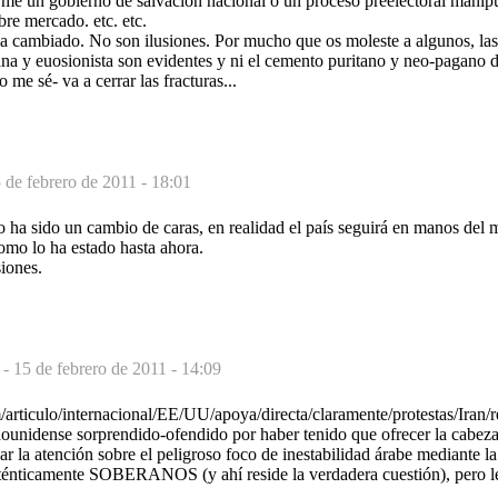
rme un gobierno de salvación nacional o un proceso preelectoral manip
ibre mercado. etc. etc.
a cambiado. No son ilusiones. Por mucho que os moleste a algunos, las 
na y euosionista son evidentes y ni el cemento puritano y neo-pagano d
 me sé- va a cerrar las fracturas...
 de febrero de 2011 - 18:01
to ha sido un cambio de caras, en realidad el país seguirá en manos del
mo lo ha estado hasta ahora.
iones.
 -
15 de febrero de 2011 - 14:09
/articulo/internacional/EE/UU/apoya/directa/claramente/protestas/Iran
ounidense sorprendido-ofendido por haber tenido que ofrecer la cabeza 
ar la atención sobre el peligroso foco de inestabilidad árabe mediante l
ténticamente SOBERANOS (y ahí reside la verdadera cuestión), pero le v