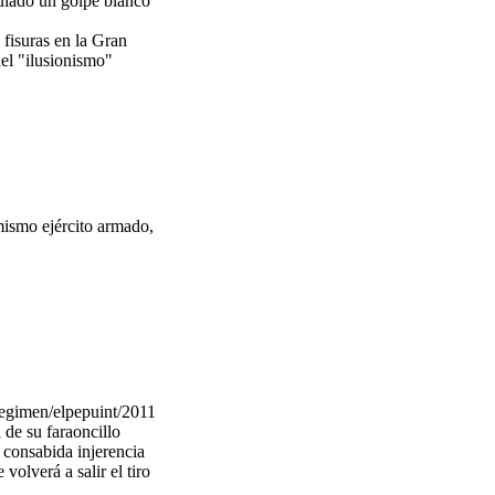
ulado un golpe blanco
fisuras en la Gran
el "ilusionismo"
 mismo ejército armado,
/regimen/elpepuint/20110214elpepuint_7/Tes
de su faraoncillo
a consabida injerencia
olverá a salir el tiro