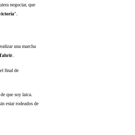
uiera negociar, que
victoria
".
 realizar una marcha
Tahrir
.
l final de
 de que soy laica.
 sin estar rodeados de