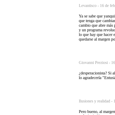
Levantisco -
16 de feb
Ya se sabe que yanqui
que tenga que cambiar
cambio que abre más p
y un programa revoluc
lo que hay que hacer e
quedarse al margen po
Giovanni Preziosi -
16
¿desperacionista? Si a
lo agradecería "Entusia
Ilusiones y realidad -
Pero bueno, al margen 