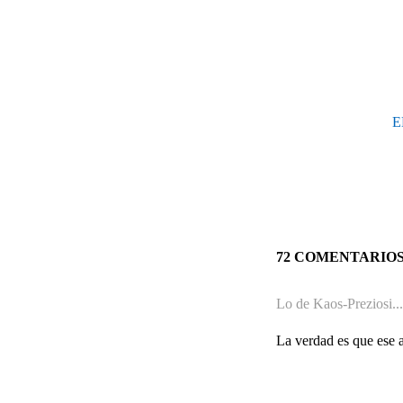
E
72 COMENTARIO
Lo de Kaos-Preziosi..
La verdad es que ese a