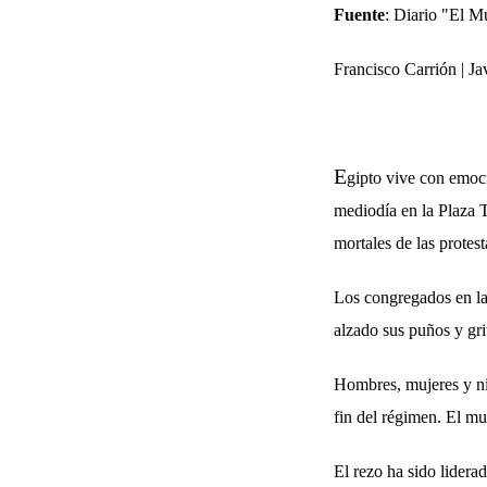
Fuente
: Diario "El 
Francisco Carrión | Ja
E
gipto vive con emo
mediodía en la Plaza Ta
mortales de las prote
Los congregados en la 
alzado sus puños y gr
Hombres, mujeres y ni
fin del régimen. El m
El rezo ha sido lidera