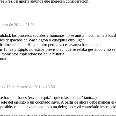
rae Preziosi aporta algunos que merecen consideración.
brero de 2011 - 21:03
lidad, los procesos sociales y humanos no se ajustan totalmente a los 
 los despachos de Washington o cualquier otro lugar.
icalmente de un día para otro pero a veces avanza hacia mejor.
n Tunez y Egipto no estaba previsto aunque se estaba gestando y no se 
 momentos esplendorosos de la historia.
rarlo.
as -
15 de febrero de 2011 - 18:56
 hace ilusiones (excepto quizás quien las "critica" tanto...)
jefe del ejército o un cooptado suyo. A partir de ahora debe mandar el e
posible- o un nuevo cooptado o un delegado civil controlado internacio