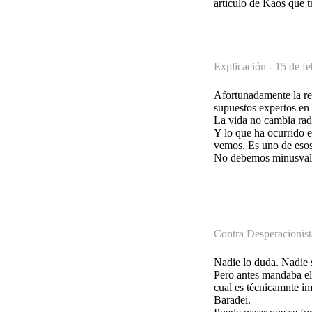
artículo de Kaos que t
Explicación -
15 de fe
Afortunadamente la rea
supuestos expertos en
La vida no cambia rad
Y lo que ha ocurrido e
vemos. Es uno de esos
No debemos minusvalo
Contra Desperacionist
Nadie lo duda. Nadie se
Pero antes mandaba el 
cual es técnicamnte im
Baradei.