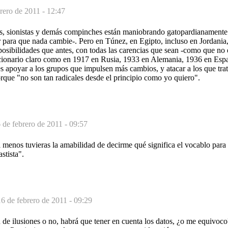
rero de 2011 - 12:47
s, sionistas y demás compinches están maniobrando gatopardianamente
 para que nada cambie-. Pero en Túnez, en Egipto, incluso en Jordania
osibilidades que antes, con todas las carencias que sean -como que no
ionario claro como en 1917 en Rusia, 1933 en Alemania, 1936 en Españ
s apoyar a los grupos que impulsen más cambios, y atacar a los que tra
rque "no son tan radicales desde el principio como yo quiero".
 de febrero de 2011 - 09:57
l menos tuvieras la amabilidad de decirme qué significa el vocablo para
stista".
16 de febrero de 2011 - 09:29
de ilusiones o no, habrá que tener en cuenta los datos, ¿o me equivoco?