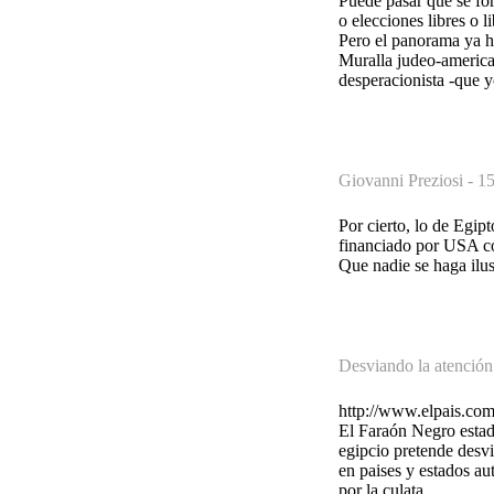
Puede pasar que se fo
o elecciones libres o l
Pero el panorama ya h
Muralla judeo-america
desperacionista -que yo
Giovanni Preziosi -
15
Por cierto, lo de Egip
financiado por USA co
Que nadie se haga ilus
Desviando la atención
http://www.elpais.com
El Faraón Negro estad
egipcio pretende desvi
en paises y estados au
por la culata.