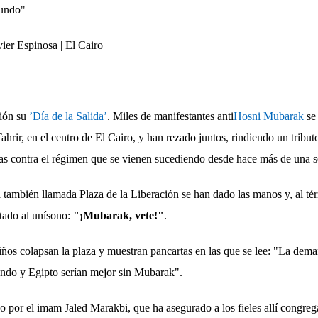
Mundo"
vier Espinosa |
El Cairo
ción su
’Día de la Salida’
. Miles de manifestantes anti
Hosni Mubarak
se
hrir, en el centro de El Cairo, y han rezado juntos, rindiendo un tributo
stas contra el régimen que se vienen sucediendo desde hace más de una 
también llamada Plaza de la Liberación se han dado las manos y, al té
itado al unísono:
"¡Mubarak, vete!"
.
ños colapsan la plaza y muestran pancartas en las que se lee: "La dema
undo y Egipto serían mejor sin Mubarak".
do por el imam Jaled Marakbi, que ha asegurado a los fieles allí congre