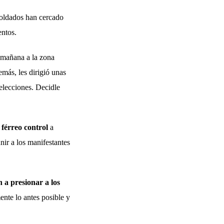
soldados han cercado
entos.
a mañana a la zona
más, les dirigió unas
 elecciones. Decidle
n
férreo control
a
nir a los manifestantes
 a presionar a los
ente lo antes posible y