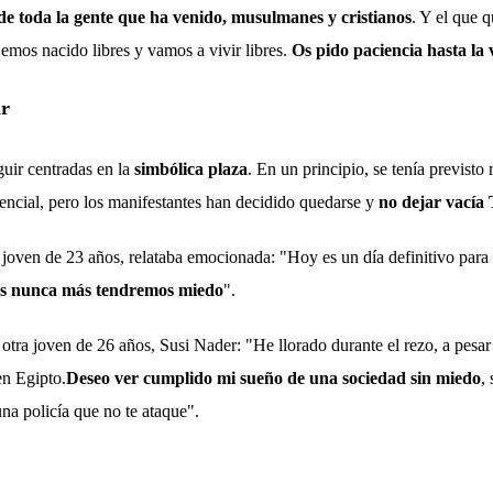
de toda la gente que ha venido, musulmanes y cristianos
. Y el que q
emos nacido libres y vamos a vivir libres.
Os pido paciencia hasta la 
ir
guir centradas en la
simbólica plaza
. En un principio, se tenía previsto
dencial, pero los manifestantes han decidido quedarse y
no dejar vacía 
oven de 23 años, relataba emocionada: "Hoy es un día definitivo para e
os nunca más tendremos miedo
".
 otra joven de 26 años, Susi Nader: "He llorado durante el rezo, a pesar
en Egipto.
Deseo ver cumplido mi sueño de una sociedad sin miedo
,
na policía que no te ataque".