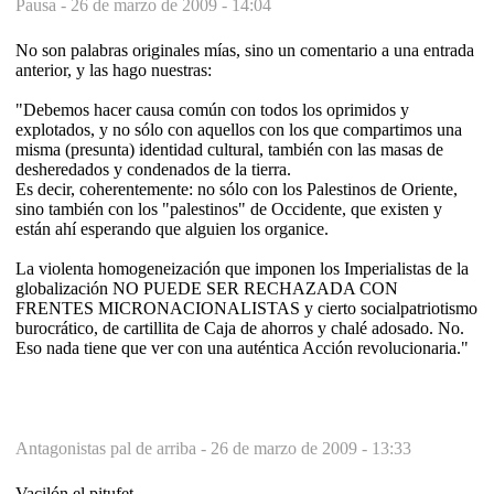
Pausa -
26 de marzo de 2009 - 14:04
No son palabras originales mías, sino un comentario a una entrada
anterior, y las hago nuestras:
"Debemos hacer causa común con todos los oprimidos y
explotados, y no sólo con aquellos con los que compartimos una
misma (presunta) identidad cultural, también con las masas de
desheredados y condenados de la tierra.
Es decir, coherentemente: no sólo con los Palestinos de Oriente,
sino también con los "palestinos" de Occidente, que existen y
están ahí esperando que alguien los organice.
La violenta homogeneización que imponen los Imperialistas de la
globalización NO PUEDE SER RECHAZADA CON
FRENTES MICRONACIONALISTAS y cierto socialpatriotismo
burocrático, de cartillita de Caja de ahorros y chalé adosado. No.
Eso nada tiene que ver con una auténtica Acción revolucionaria."
Antagonistas pal de arriba -
26 de marzo de 2009 - 13:33
Vacilón el pitufet....