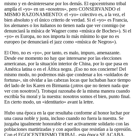
mismo y en desinteresarse por los demás. El egocentrismo tribal
amplía el «yo» en un «nosotros», pero CONSERVANDO el
MISMO RAZONAMIENTO: el «yo» colectivo es, a la vez, el
bien absoluto y el único criterio de verdad. Si el «yo» es Francia,
los alemanes o los italianos no tienen nada que ver conmigo (se
denunciará la música de Wagner como «música de Boches»). Si el
«yo» es Europa, no nos importa lo más mínimo lo que no es
europeo (se denunciará el jazz como «música de Negros»).
El Otro, no es «yo», por tanto, es malo, impuro, amenazante.
Desde ese momento no hay que interesarse por las elecciones
americanas, por la situación interior de China, por lo que pasa en
América latina o en el África negra. ¡Eso no nos concierne! Del
mismo modo, no podremos más que condenar a los «soldados de
fortuna», sin olvidar a las cabezas locas que luchaban hace tiempo
del lado de los Karen en Birmania (¡otros que no tienen nada que
ver con nosotros!). Trotsqui razonaba de la misma manera cuando
escribía Su moral y la nuestra: nosotros somos el bien, punto final.
En cierto modo, un «identitario» avant la lettre.
Hubo una época en la que resultaba conforme al honor luchar por
una causa noble y justa, incluso cuando no fuera la nuestra. Se
juzgaba igualmente honorable el ser activamente solidario con las
poblaciones martirizadas y con aquellos que resistían a la opresión.
Con el EGOCENTRISMO TRIBAL, esta época SE ACABA.