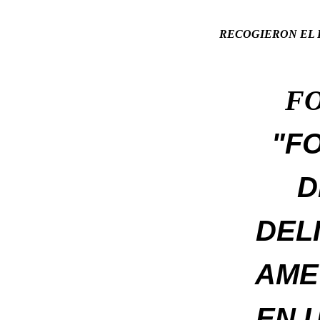
RECOGIERON EL
FO
"FO
D
DEL
AME
EN 