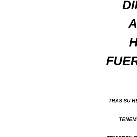
D
A
H
FUER
TRAS SU R
TENEM