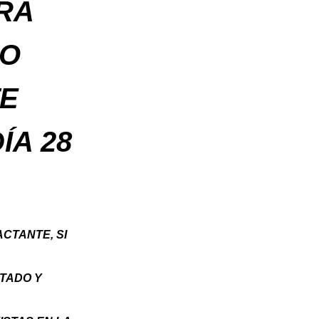
RA
CO
TE
ÍA 28
CTANTE, SI
TADO Y