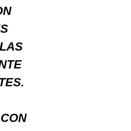
ON
ES
 LAS
NTE
TES.
 CON