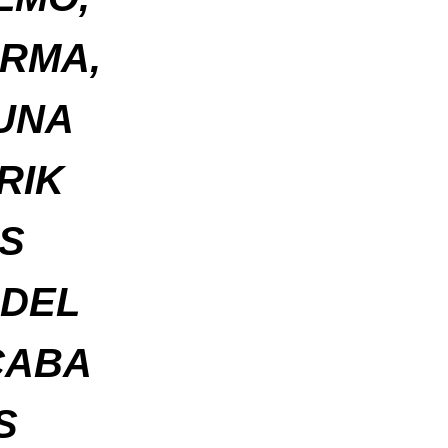
ARMA,
UNA
RIK
S
 DEL
CABA
S