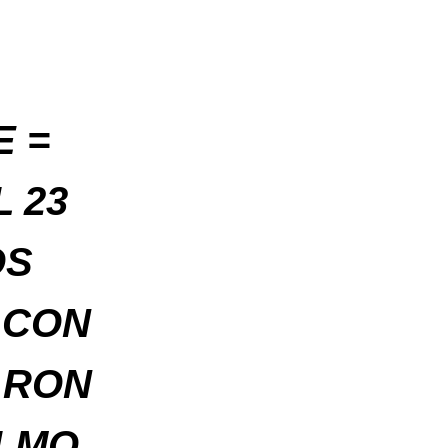
E =
L 23
OS
 CON
ARON
LMO,