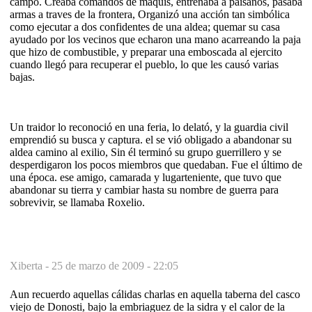
campo. Creaba comandos de maquis, entrenaba a paisanos, pasaba
armas a traves de la frontera, Organizó una acción tan simbólica
como ejecutar a dos confidentes de una aldea; quemar su casa
ayudado por los vecinos que echaron una mano acarreando la paja
que hizo de combustible, y preparar una emboscada al ejercito
cuando llegó para recuperar el pueblo, lo que les causó varias
bajas.
Un traidor lo reconoció en una feria, lo delató, y la guardia civil
emprendió su busca y captura. el se vió obligado a abandonar su
aldea camino al exilio, Sin él terminó su grupo guerrillero y se
desperdigaron los pocos miembros que quedaban. Fue el último de
una época. ese amigo, camarada y lugarteniente, que tuvo que
abandonar su tierra y cambiar hasta su nombre de guerra para
sobrevivir, se llamaba Roxelio.
Xiberta -
25 de marzo de 2009 - 22:05
Aun recuerdo aquellas cálidas charlas en aquella taberna del casco
viejo de Donosti, bajo la embriaguez de la sidra y el calor de la