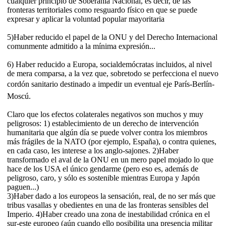
cualquier principio de Soberanía Nacional, es decir, de las
fronteras territoriales como resguardo físico en que se puede
expresar y aplicar la voluntad popular mayoritaria
5)Haber reducido el papel de la ONU y del Derecho Internacional
comunmente admitido a la mínima expresión...
6) Haber reducido a Europa, socialdemócratas incluidos, al nivel
de mera comparsa, a la vez que, sobretodo se perfecciona el nuevo
cordón sanitario destinado a impedir un eventual eje París-Berlín-
Moscú.
Claro que los efectos colaterales negativos son muchos y muy
peligrosos: 1) establecimiento de un derecho de intervención
humanitaria que algún día se puede volver contra los miembros
más frágiles de la NATO (por ejemplo, España), o contra quienes,
en cada caso, les interese a los anglo-sajones. 2)Haber
transformado el aval de la ONU en un mero papel mojado lo que
hace de los USA el único gendarme (pero eso es, además de
peligroso, caro, y sólo es sostenible mientras Europa y Japón
paguen...)
3)Haber dado a los europeos la sensación, real, de no ser más que
tribus vasallas y obedientes en una de las fronteras sensibles del
Imperio. 4)Haber creado una zona de inestabilidad crónica en el
sur-este europeo (aún cuando ello posibilita una presencia militar