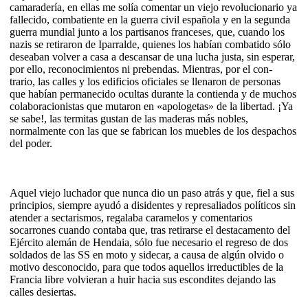
camaradería, en ellas me solía comentar un viejo revolucionario ya
fallecido, combatiente en la guerra civil española y en la segunda
guerra mundial junto a los partisanos franceses, que, cuando los
nazis se retiraron de Iparralde, quienes los habían combatido sólo
deseaban volver a casa a descansar de una lucha justa, sin esperar,
por ello, reconocimientos ni prebendas. Mientras, por el con-
trario, las calles y los edificios oficiales se llenaron de personas
que habían permanecido ocultas durante la contienda y de muchos
colaboracionistas que mutaron en «apologetas» de la libertad. ¡Ya
se sabe!, las termitas gustan de las maderas más nobles,
normalmente con las que se fabrican los muebles de los despachos
del poder.
Aquel viejo luchador que nunca dio un paso atrás y que, fiel a sus
principios, siempre ayudó a disidentes y represaliados políticos sin
atender a sectarismos, regalaba caramelos y comentarios
socarrones cuando contaba que, tras retirarse el destacamento del
Ejército alemán de Hendaia, sólo fue necesario el regreso de dos
soldados de las SS en moto y sidecar, a causa de algún olvido o
motivo desconocido, para que todos aquellos irreductibles de la
Francia libre volvieran a huir hacia sus escondites dejando las
calles desiertas.