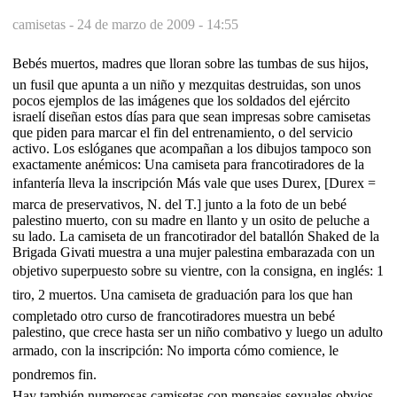
camisetas -
24 de marzo de 2009 - 14:55
Bebés muertos, madres que lloran sobre las tumbas de sus hijos,
un fusil que apunta a un niño y mezquitas destruidas, son unos
pocos ejemplos de las imágenes que los soldados del ejército
israelí diseñan estos días para que sean impresas sobre camisetas
que piden para marcar el fin del entrenamiento, o del servicio
activo. Los eslóganes que acompañan a los dibujos tampoco son
exactamente anémicos: Una camiseta para francotiradores de la
infantería lleva la inscripción Más vale que uses Durex, [Durex =
marca de preservativos, N. del T.] junto a la foto de un bebé
palestino muerto, con su madre en llanto y un osito de peluche a
su lado. La camiseta de un francotirador del batallón Shaked de la
Brigada Givati muestra a una mujer palestina embarazada con un
objetivo superpuesto sobre su vientre, con la consigna, en inglés: 1
tiro, 2 muertos. Una camiseta de graduación para los que han
completado otro curso de francotiradores muestra un bebé
palestino, que crece hasta ser un niño combativo y luego un adulto
armado, con la inscripción: No importa cómo comience, le
pondremos fin.
Hay también numerosas camisetas con mensajes sexuales obvios.