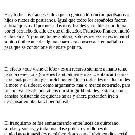
Hoy todos los franceses de aquella generación fueron partisanos o
hijos o nietos de partisanos. Igual que todos los españoles fueron
antifranquistas. Opciones ellas muy loables y creíbles si no fuera
por el pequeño detalle de que el dictador, Francisco Franco, murió
en la cama. Y porque, todavía ahora, sólo es necesario escuchar el
sonido tintineante de alguna charretera conservada en naftalina
para que se condicione el debate político.
El efecto «que viene el lobo» es un recurso siempre a mano tanto
para la derechona (quienes habitualmente más lo enfatizan) como
para cualquier otro gestor del poder. Que a todos les resultan útiles
la moto y el sidecar, como argumento más o menos soterrado, para
frenar avances democráticos o restringir libertades. Esto sí, con la
cansina resistencia de quienes antes y ahora pretenden irse a
descansar en libertad: libertad real.
El franquismo se fue enmascarando entre luces de quirófano,
sondas y sueros, y toda una clase política y millones de
ciudadanos impasibles o colaboradores con el régimen dictatorial