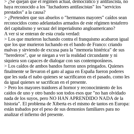
> ¿Se quejan que el régimen actual, democrático y antifascista, no
haya reconocido a los "luchadores antifascistas" los "servicios
prestados" a la causa?
> ¿Pretenden que sus abuelos o "hermanos mayores" caídos sean
reconocidos como adelantados armados de este régimen testaferro
del capitalismo y secuaz del imperialismo angloamericano?
A ver si se enteran de esta cruda verdad:
> Los que murieron luchando contra el franquismo acabaron igual
que los que murieron luchando en el bando de Franco: criando
malvas y sirviendo de excusa para la "memoria histérica" de sus
"herederos", que se niegan a ver la realidad circundante y ni
siquiera son capaces de dialogar con sus contemporáneos.
> Los caídos de ambos bandos fueron unos pringados. Quienes
finalmente se llevaron el gato al agua en España fueron poderes
que les suda el nabo quienes se sacrificaron en el pasado, como les
da igual quienes se sacrifican en el presente.
> Pero los mayores traidores al hornor y reconocimiento de los
caidos de uno y otro bando son todos esos que "no han olvidado
nada de los suyos, pero NO HAN APRENDIDO NADA de la
historia". El problema de Xiberta es el mismo de tantos en Europa:
están trabados por el peso de sus demonios familiares para no
analizar el infierno del presente.