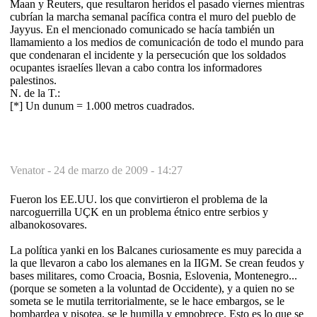
Maan y Reuters, que resultaron heridos el pasado viernes mientras
cubrían la marcha semanal pacífica contra el muro del pueblo de
Jayyus. En el mencionado comunicado se hacía también un
llamamiento a los medios de comunicación de todo el mundo para
que condenaran el incidente y la persecución que los soldados
ocupantes israelíes llevan a cabo contra los informadores
palestinos.
N. de la T.:
[*] Un dunum = 1.000 metros cuadrados.
Venator -
24 de marzo de 2009 - 14:27
Fueron los EE.UU. los que convirtieron el problema de la
narcoguerrilla UÇK en un problema étnico entre serbios y
albanokosovares.
La política yanki en los Balcanes curiosamente es muy parecida a
la que llevaron a cabo los alemanes en la IIGM. Se crean feudos y
bases militares, como Croacia, Bosnia, Eslovenia, Montenegro...
(porque se someten a la voluntad de Occidente), y a quien no se
someta se le mutila territorialmente, se le hace embargos, se le
bombardea y pisotea, se le humilla y empobrece. Esto es lo que se