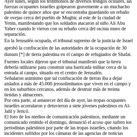
Ayer lunes, según los testimonios de diversos testigos oculares, las
fuerzas ocupantes israelíes golpearon gravemente a un muchacho
palestino de quince años que se encontraba guardando un rebaño
de ovejas cerca del pueblo de Mughir, al este de la ciudad de
Yenin, manifestando que los soldados atacaron al niño Ali Abu
Yaber cuando le vieron con su rebaño cerca del racista muro de
separación.
En la Jerusalén ocupada, el tribunal supremo de la justicia de Israel
aprobó la confiscación de las autoridades de la ocupación de 30
dunum [*] de tierra palestina en el campo de refugiados de Shafat.
Fuentes locales dijeron que el tribunal manifestó que la tierra
debería utilizarse para construir una barricada militar cerca de la
entrada al campo, situado en el centro de Jerusalén.
Señalaron asimismo que tal confiscación de tierras iba a dejar
aislados a más de 45.000 jerosolimitanos que viven en el campo y
en los suburbios cercanos, además de destruir más de treinta
tiendas y almacenes.
Por otra parte, al amanecer del día de ayer, las tropas ocupantes
israelíes acorralaron y detuvieron a siete jóvenes palestinos en Al-
Jalil y Jericó.
El foro de los medios de comunicación palestinos, mediante un
comunicado emitido el domingo, denunció el acoso que sufren los
periodistas palestinos por parte de las tropas israelíes, citando los
incidentes sufridos por los cámaras de las agencias de noticias