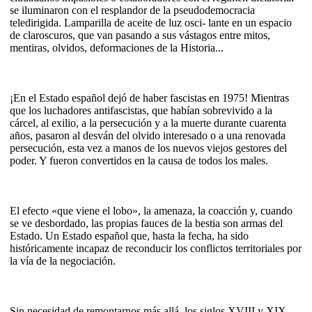
se iluminaron con el resplandor de la pseudodemocracia
teledirigida. Lamparilla de aceite de luz osci- lante en un espacio
de claroscuros, que van pasando a sus vástagos entre mitos,
mentiras, olvidos, deformaciones de la Historia...
¡En el Estado español dejó de haber fascistas en 1975! Mientras
que los luchadores antifascistas, que habían sobrevivido a la
cárcel, al exilio, a la persecución y a la muerte durante cuarenta
años, pasaron al desván del olvido interesado o a una renovada
persecución, esta vez a manos de los nuevos viejos gestores del
poder. Y fueron convertidos en la causa de todos los males.
El efecto «que viene el lobo», la amenaza, la coacción y, cuando
se ve desbordado, las propias fauces de la bestia son armas del
Estado. Un Estado español que, hasta la fecha, ha sido
históricamente incapaz de reconducir los conflictos territoriales por
la vía de la negociación.
Sin necesidad de remontarnos más allá, los siglos XVIII y XIX