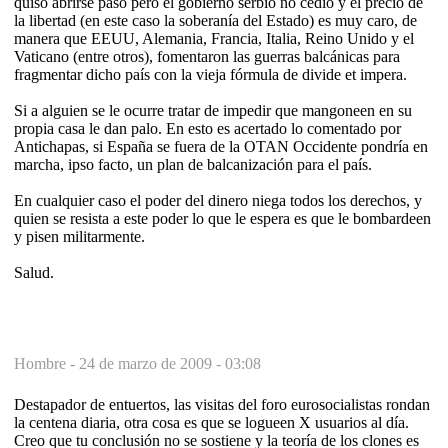
quiso abrirse paso pero el gobierno serbio no cedió y el precio de
la libertad (en este caso la soberanía del Estado) es muy caro, de
manera que EEUU, Alemania, Francia, Italia, Reino Unido y el
Vaticano (entre otros), fomentaron las guerras balcánicas para
fragmentar dicho país con la vieja fórmula de divide et impera.
Si a alguien se le ocurre tratar de impedir que mangoneen en su
propia casa le dan palo. En esto es acertado lo comentado por
Antichapas, si España se fuera de la OTAN Occidente pondría en
marcha, ipso facto, un plan de balcanización para el país.
En cualquier caso el poder del dinero niega todos los derechos, y
quien se resista a este poder lo que le espera es que le bombardeen
y pisen militarmente.
Salud.
Hombre -
24 de marzo de 2009 - 03:08
Destapador de entuertos, las visitas del foro eurosocialistas rondan
la centena diaria, otra cosa es que se logueen X usuarios al día.
Creo que tu conclusión no se sostiene y la teoría de los clones es