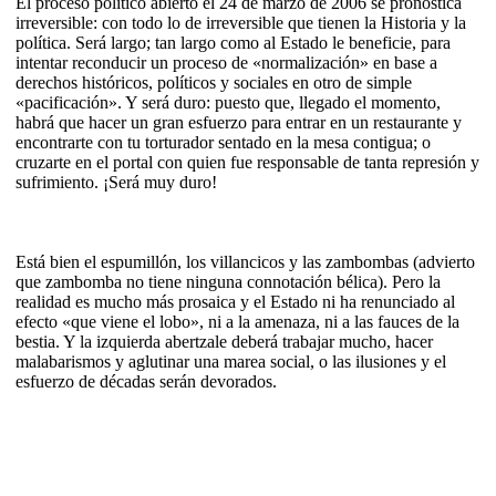
El proceso político abierto el 24 de marzo de 2006 se pronostica
irreversible: con todo lo de irreversible que tienen la Historia y la
política. Será largo; tan largo como al Estado le beneficie, para
intentar reconducir un proceso de «normalización» en base a
derechos históricos, políticos y sociales en otro de simple
«pacificación». Y será duro: puesto que, llegado el momento,
habrá que hacer un gran esfuerzo para entrar en un restaurante y
encontrarte con tu torturador sentado en la mesa contigua; o
cruzarte en el portal con quien fue responsable de tanta represión y
sufrimiento. ¡Será muy duro!
Está bien el espumillón, los villancicos y las zambombas (advierto
que zambomba no tiene ninguna connotación bélica). Pero la
realidad es mucho más prosaica y el Estado ni ha renunciado al
efecto «que viene el lobo», ni a la amenaza, ni a las fauces de la
bestia. Y la izquierda abertzale deberá trabajar mucho, hacer
malabarismos y aglutinar una marea social, o las ilusiones y el
esfuerzo de décadas serán devorados.