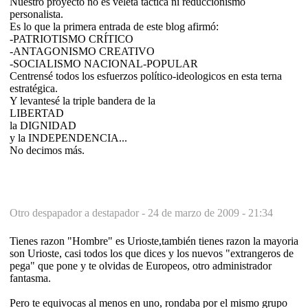
Nuestro proyecto no es veleta táctica ni reduccionismo
personalista.
Es lo que la primera entrada de este blog afirmó:
-PATRIOTISMO CRÍTICO
-ANTAGONISMO CREATIVO
-SOCIALISMO NACIONAL-POPULAR
Centrensé todos los esfuerzos político-ideologicos en esta terna
estratégica.
Y levantesé la triple bandera de la
LIBERTAD
la DIGNIDAD
y la INDEPENDENCIA...
No decimos más.
Otro despapador a destapador -
24 de marzo de 2009 - 21:34
Tienes razon "Hombre" es Urioste,también tienes razon la mayoria
son Urioste, casi todos los que dices y los nuevos "extrangeros de
pega" que pone y te olvidas de Europeos, otro administrador
fantasma.
Pero te equivocas al menos en uno, rondaba por el mismo grupo