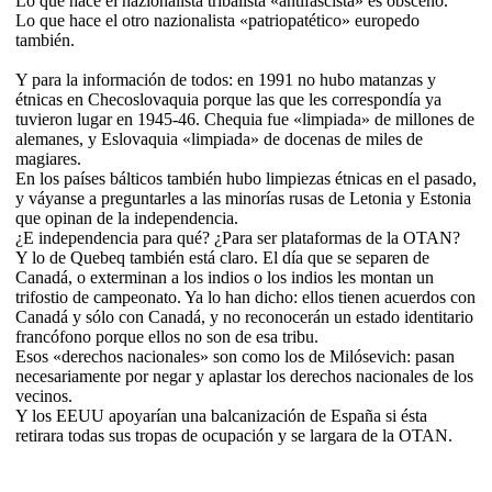
Lo que hace el nazionalista tribalista «antifascista» es obsceno.
Lo que hace el otro nazionalista «patriopatético» europedo
también.
Y para la información de todos: en 1991 no hubo matanzas y
étnicas en Checoslovaquia porque las que les correspondía ya
tuvieron lugar en 1945-46. Chequia fue «limpiada» de millones de
alemanes, y Eslovaquia «limpiada» de docenas de miles de
magiares.
En los países bálticos también hubo limpiezas étnicas en el pasado,
y váyanse a preguntarles a las minorías rusas de Letonia y Estonia
que opinan de la independencia.
¿E independencia para qué? ¿Para ser plataformas de la OTAN?
Y lo de Quebeq también está claro. El día que se separen de
Canadá, o exterminan a los indios o los indios les montan un
trifostio de campeonato. Ya lo han dicho: ellos tienen acuerdos con
Canadá y sólo con Canadá, y no reconocerán un estado identitario
francófono porque ellos no son de esa tribu.
Esos «derechos nacionales» son como los de Milósevich: pasan
necesariamente por negar y aplastar los derechos nacionales de los
vecinos.
Y los EEUU apoyarían una balcanización de España si ésta
retirara todas sus tropas de ocupación y se largara de la OTAN.