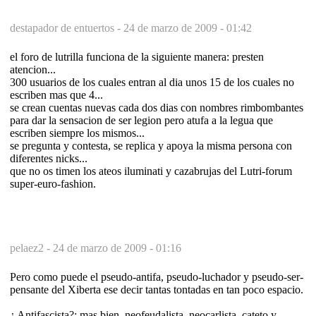
destapador de entuertos -
24 de marzo de 2009 - 01:42
el foro de lutrilla funciona de la siguiente manera: presten
atencion...
300 usuarios de los cuales entran al dia unos 15 de los cuales no
escriben mas que 4...
se crean cuentas nuevas cada dos dias con nombres rimbombantes
para dar la sensacion de ser legion pero atufa a la legua que
escriben siempre los mismos...
se pregunta y contesta, se replica y apoya la misma persona con
diferentes nicks...
que no os timen los ateos iluminati y cazabrujas del Lutri-forum
super-euro-fashion.
pelaez2 -
24 de marzo de 2009 - 01:16
Pero como puede el pseudo-antifa, pseudo-luchador y pseudo-ser-
pensante del Xiberta ese decir tantas tontadas en tan poco espacio.
¿ Antifascista?: mas bien, neofeudalista, neocarlista, cateto y