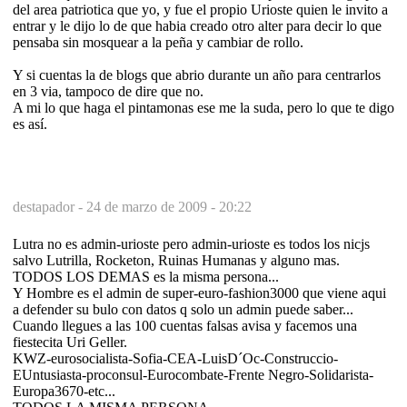
del area patriotica que yo, y fue el propio Urioste quien le invito a
entrar y le dijo lo de que habia creado otro alter para decir lo que
pensaba sin mosquear a la peña y cambiar de rollo.
Y si cuentas la de blogs que abrio durante un año para centrarlos
en 3 via, tampoco de dire que no.
A mi lo que haga el pintamonas ese me la suda, pero lo que te digo
es así.
destapador -
24 de marzo de 2009 - 20:22
Lutra no es admin-urioste pero admin-urioste es todos los nicjs
salvo Lutrilla, Rocketon, Ruinas Humanas y alguno mas.
TODOS LOS DEMAS es la misma persona...
Y Hombre es el admin de super-euro-fashion3000 que viene aqui
a defender su bulo con datos q solo un admin puede saber...
Cuando llegues a las 100 cuentas falsas avisa y facemos una
fiestecita Uri Geller.
KWZ-eurosocialista-Sofia-CEA-LuisD´Oc-Construccio-
EUntusiasta-proconsul-Eurocombate-Frente Negro-Solidarista-
Europa3670-etc...