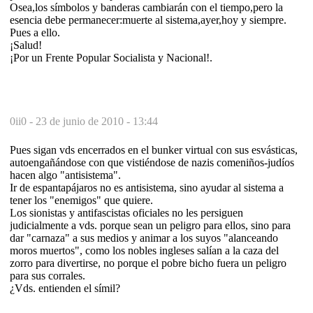
Osea,los símbolos y banderas cambiarán con el tiempo,pero la
esencia debe permanecer:muerte al sistema,ayer,hoy y siempre.
Pues a ello.
¡Salud!
¡Por un Frente Popular Socialista y Nacional!.
0ii0 -
23 de junio de 2010 - 13:44
Pues sigan vds encerrados en el bunker virtual con sus esvásticas,
autoengañándose con que vistiéndose de nazis comeniños-judíos
hacen algo "antisistema".
Ir de espantapájaros no es antisistema, sino ayudar al sistema a
tener los "enemigos" que quiere.
Los sionistas y antifascistas oficiales no les persiguen
judicialmente a vds. porque sean un peligro para ellos, sino para
dar "carnaza" a sus medios y animar a los suyos "alanceando
moros muertos", como los nobles ingleses salían a la caza del
zorro para divertirse, no porque el pobre bicho fuera un peligro
para sus corrales.
¿Vds. entienden el símil?