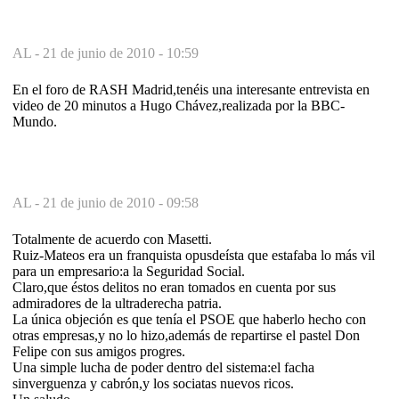
AL -
21 de junio de 2010 - 10:59
En el foro de RASH Madrid,tenéis una interesante entrevista en
video de 20 minutos a Hugo Chávez,realizada por la BBC-
Mundo.
AL -
21 de junio de 2010 - 09:58
Totalmente de acuerdo con Masetti.
Ruiz-Mateos era un franquista opusdeísta que estafaba lo más vil
para un empresario:a la Seguridad Social.
Claro,que éstos delitos no eran tomados en cuenta por sus
admiradores de la ultraderecha patria.
La única objeción es que tenía el PSOE que haberlo hecho con
otras empresas,y no lo hizo,además de repartirse el pastel Don
Felipe con sus amigos progres.
Una simple lucha de poder dentro del sistema:el facha
sinverguenza y cabrón,y los sociatas nuevos ricos.