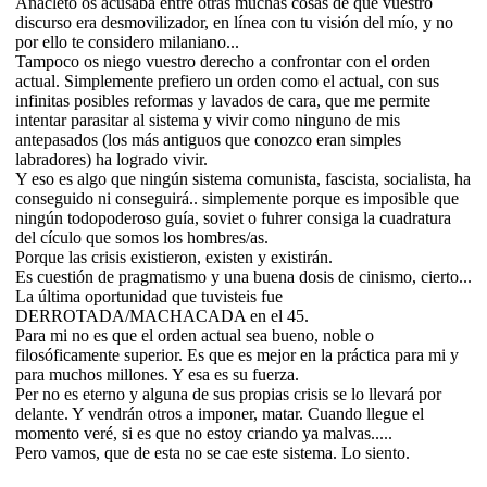
Anacleto os acusaba entre otras muchas cosas de que vuestro
discurso era desmovilizador, en línea con tu visión del mío, y no
por ello te considero milaniano...
Tampoco os niego vuestro derecho a confrontar con el orden
actual. Simplemente prefiero un orden como el actual, con sus
infinitas posibles reformas y lavados de cara, que me permite
intentar parasitar al sistema y vivir como ninguno de mis
antepasados (los más antiguos que conozco eran simples
labradores) ha logrado vivir.
Y eso es algo que ningún sistema comunista, fascista, socialista, ha
conseguido ni conseguirá.. simplemente porque es imposible que
ningún todopoderoso guía, soviet o fuhrer consiga la cuadratura
del cículo que somos los hombres/as.
Porque las crisis existieron, existen y existirán.
Es cuestión de pragmatismo y una buena dosis de cinismo, cierto...
La última oportunidad que tuvisteis fue
DERROTADA/MACHACADA en el 45.
Para mi no es que el orden actual sea bueno, noble o
filosóficamente superior. Es que es mejor en la práctica para mi y
para muchos millones. Y esa es su fuerza.
Per no es eterno y alguna de sus propias crisis se lo llevará por
delante. Y vendrán otros a imponer, matar. Cuando llegue el
momento veré, si es que no estoy criando ya malvas.....
Pero vamos, que de esta no se cae este sistema. Lo siento.