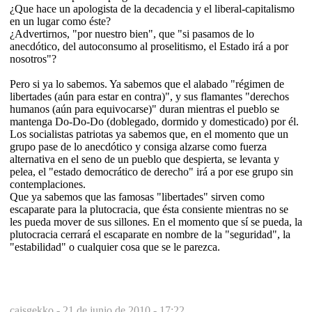
¿Que hace un apologista de la decadencia y el liberal-capitalismo
en un lugar como éste?
¿Advertirnos, "por nuestro bien", que "si pasamos de lo
anecdótico, del autoconsumo al proselitismo, el Estado irá a por
nosotros"?
Pero si ya lo sabemos. Ya sabemos que el alabado "régimen de
libertades (aún para estar en contra)", y sus flamantes "derechos
humanos (aún para equivocarse)" duran mientras el pueblo se
mantenga Do-Do-Do (doblegado, dormido y domesticado) por él.
Los socialistas patriotas ya sabemos que, en el momento que un
grupo pase de lo anecdótico y consiga alzarse como fuerza
alternativa en el seno de un pueblo que despierta, se levanta y
pelea, el "estado democrático de derecho" irá a por ese grupo sin
contemplaciones.
Que ya sabemos que las famosas "libertades" sirven como
escaparate para la plutocracia, que ésta consiente mientras no se
les pueda mover de sus sillones. En el momento que sí se pueda, la
plutocracia cerrará el escaparate en nombre de la "seguridad", la
"estabilidad" o cualquier cosa que se le parezca.
caisgekko -
21 de junio de 2010 - 17:22