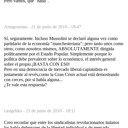
Pero vamos, que "nada".
Antagonistas -
21 de junio de 2010 - 18:47
Sí, seguramente. Incluso Mussolini se declaró alguna vez como
partidario de la economía "manchesteriana"; pero tanto unos como
otros, como nosotros mismos, ABSOLUTAMENTE dirigida
políticamente por el Estado Popular. Simplemente porque lo
política debe prevalecer sobre lo económico, el interés general
sobre el propio.¡BASTA CON ES0!
Pero en una democracia de mercado liberal-capiatalista es
justamente al revés,como la Gran Crisis actual está demostrando
con creces, por si había alguna...
¿Te vale esta respuesta?
casigekko -
21 de junio de 2010 - 18:11
Creo recordar que entre los sindicalistas revolucionarios italanos
los había defensores de la libertad individual y de mercado.