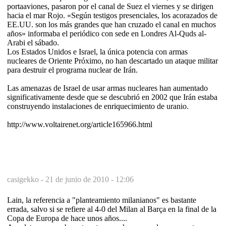
portaaviones, pasaron por el canal de Suez el viernes y se dirigen
hacia el mar Rojo. «Según testigos presenciales, los acorazados de
EE.UU. son los más grandes que han cruzado el canal en muchos
años» informaba el periódico con sede en Londres Al-Quds al-
Arabi el sábado.
Los Estados Unidos e Israel, la única potencia con armas
nucleares de Oriente Próximo, no han descartado un ataque militar
para destruir el programa nuclear de Irán.
Las amenazas de Israel de usar armas nucleares han aumentado
significativamente desde que se descubrió en 2002 que Irán estaba
construyendo instalaciones de enriquecimiento de uranio.
http://www.voltairenet.org/article165966.html
casigekko -
21 de junio de 2010 - 12:06
Lain, la referencia a "planteamiento milanianos" es bastante
errada, salvo si se refiere al 4-0 del Milan al Barça en la final de la
Copa de Europa de hace unos años....