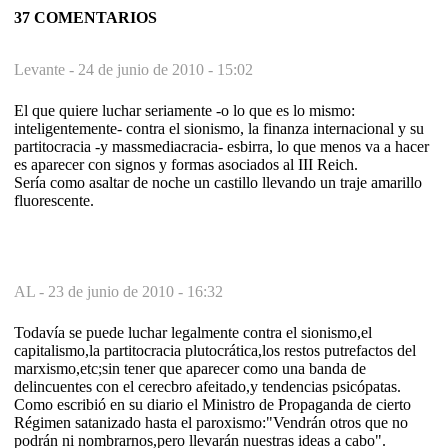
37 COMENTARIOS
Levante -
24 de junio de 2010 - 15:02
El que quiere luchar seriamente -o lo que es lo mismo:
inteligentemente- contra el sionismo, la finanza internacional y su
partitocracia -y massmediacracia- esbirra, lo que menos va a hacer
es aparecer con signos y formas asociados al III Reich.
Sería como asaltar de noche un castillo llevando un traje amarillo
fluorescente.
AL -
23 de junio de 2010 - 16:32
Todavía se puede luchar legalmente contra el sionismo,el
capitalismo,la partitocracia plutocrática,los restos putrefactos del
marxismo,etc;sin tener que aparecer como una banda de
delincuentes con el cerecbro afeitado,y tendencias psicópatas.
Como escribió en su diario el Ministro de Propaganda de cierto
Régimen satanizado hasta el paroxismo:"Vendrán otros que no
podrán ni nombrarnos,pero llevarán nuestras ideas a cabo".