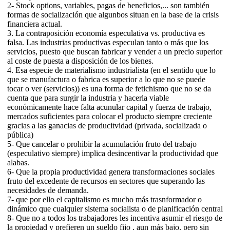
2- Stock options, variables, pagas de beneficios,... son también
formas de socialización que algunbos situan en la base de la crisis
financiera actual.
3. La contraposición economía especulativa vs. productiva es
falsa. Las industrias productivas especulan tanto o más que los
servicios, puesto que buscan fabricar y vender a un precio superior
al coste de puesta a disposición de los bienes.
4. Esa especie de materialismo industrialista (en el sentido que lo
que se manufactura o fabrica es superior a lo que no se puede
tocar o ver (servicios)) es una forma de fetichismo que no se da
cuenta que para surgir la industria y hacerla viable
económicamente hace falta acunular capital y fuerza de trabajo,
mercados suficientes para colocar el producto siempre creciente
gracias a las ganacias de producitvidad (privada, socializada o
pública)
5- Que cancelar o prohibir la acumulación fruto del trabajo
(especulativo siempre) implica desincentivar la productividad que
alabas.
6- Que la propia productividad genera transformaciones sociales
fruto del excedente de recursos en sectores que superando las
necesidades de demanda.
7- que por ello el capitalismo es mucho más trasnformador o
dinámico que cualquier sistema socialista o de planificación central
8- Que no a todos los trabajadores les incentiva asumir el riesgo de
la propiedad y prefieren un sueldo fijo , aun más bajo, pero sin