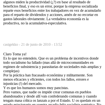
algunos miden la productividad (¿?) en base al resultado de
beneficios final, y eso es un error, porque la empresa socializada
reparte esos beneficios entre los trabajadores en vez de acumularlo
para el reparto de dividendos y acciones, amén de no recortar en
gastos laborales obviamente. La verdadera economía es la
productiva, no la acumulativa-especulativa.
casigekko -
21 de junio de 2010 - 13:52
Claro Toma ya!
Es lo que no entendeis. Que es un problema de incentivos donde
todo socialismo ha fallado (mas allá de microcomunidades en
regimen de subsistencia y parasitarias de sociedades más amplias y
complejas)
Por la práctica han fracasado económina y militarmente. Son
menos eficacies y eficientes, con todos los fallos, errores e
injusticias (!) del mercado.
Y es que los humanos somos muy pancistas.
Pero vamos, que nadie os impide crear comunas en pueblos
abandonados y desde allí vais confederando comunas y cuando
tengais masa crítica os lanzais a por el Estado. U os quedais en un
estado estacionario en vuestra arcadia feliz socialista patriotica. No