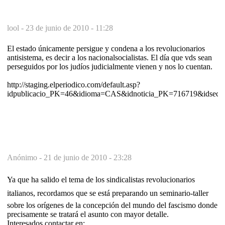
lool -
23 de junio de 2010 - 11:28
El estado únicamente persigue y condena a los revolucionarios
antisistema, es decir a los nacionalsocialistas. El día que vds sean
perseguidos por los judíos judicialmente vienen y nos lo cuentan.
http://staging.elperiodico.com/default.asp?
idpublicacio_PK=46&idioma=CAS&idnoticia_PK=716719&idsec
Anónimo -
21 de junio de 2010 - 23:28
Ya que ha salido el tema de los sindicalistas revolucionarios
italianos, recordamos que se está preparando un seminario-taller
sobre los orígenes de la concepción del mundo del fascismo donde
precisamente se tratará el asunto con mayor detalle.
Interesados contactar en: