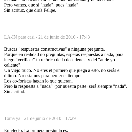
Pero vamos, que si "nada", pues "nada".
Sin acrituz, que diría Felipe.
LA-IN para casi -
21 de junio de 2010 - 17:43
Buscas "respuestas constructivas" a ninguna pregunta.
Porque en realidad no preguntas, esperas respuestas a nada, para
luego "verificar" tu retórica de la decadencia y del "ande yo
caliente".
Un viejo truco. No eres el primero que juega a esto, no serás el
último. No estamos para perder el tiempo.
Los co-foristas hagan lo que quieran.
Pero la respuesta a "nada" -por nuestra parte- será siempre "nada".
Sin acritud.
Toma ya -
21 de junio de 2010 - 17:29
En efecto. La primera pregunta es: