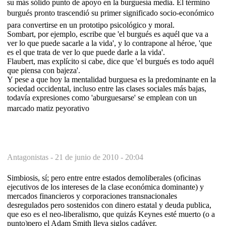
su más sólido punto de apoyo en la burguesía media. El término
burgués pronto trascendió su primer significado socio-económico
para convertirse en un prototipo psicológico y moral.
Sombart, por ejemplo, escribe que 'el burgués es aquél que va a
ver lo que puede sacarle a la vida', y lo contrapone al héroe, 'que
es el que trata de ver lo que puede darle a la vida'.
Flaubert, mas explícito si cabe, dice que 'el burgués es todo aquél
que piensa con bajeza'.
Y pese a que hoy la mentalidad burguesa es la predominante en la
sociedad occidental, incluso entre las clases sociales más bajas,
todavía expresiones como 'aburguesarse' se emplean con un
marcado matiz peyorativo
Antagonistas -
21 de junio de 2010 - 20:04
Simbiosis, sí; pero entre entre estados demoliberales (oficinas
ejecutivos de los intereses de la clase económica dominante) y
mercados financieros y corporaciones transnacionales
desregulados pero sostenidos con dinero estatal y deuda publica,
que eso es el neo-liberalismo, que quizás Keynes esté muerto (o a
punto)pero el Adam Smith lleva siglos cadáver.