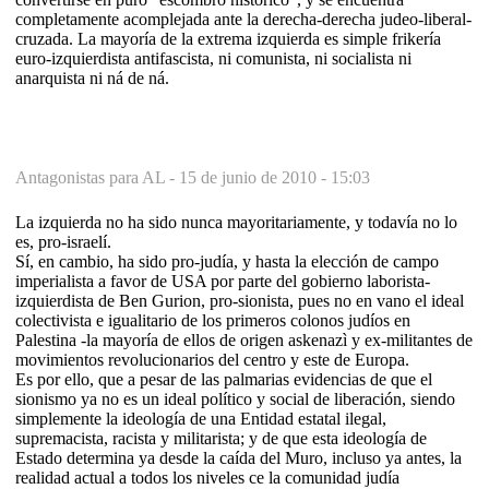
completamente acomplejada ante la derecha-derecha judeo-liberal-
cruzada. La mayoría de la extrema izquierda es simple frikería
euro-izquierdista antifascista, ni comunista, ni socialista ni
anarquista ni ná de ná.
Antagonistas para AL -
15 de junio de 2010 - 15:03
La izquierda no ha sido nunca mayoritariamente, y todavía no lo
es, pro-israelí.
Sí, en cambio, ha sido pro-judía, y hasta la elección de campo
imperialista a favor de USA por parte del gobierno laborista-
izquierdista de Ben Gurion, pro-sionista, pues no en vano el ideal
colectivista e igualitario de los primeros colonos judíos en
Palestina -la mayoría de ellos de origen askenazì y ex-militantes de
movimientos revolucionarios del centro y este de Europa.
Es por ello, que a pesar de las palmarias evidencias de que el
sionismo ya no es un ideal político y social de liberación, siendo
simplemente la ideología de una Entidad estatal ilegal,
supremacista, racista y militarista; y de que esta ideología de
Estado determina ya desde la caída del Muro, incluso ya antes, la
realidad actual a todos los niveles ce la comunidad judía