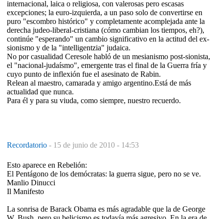
internacional, laica o religiosa, con valerosas pero escasas
excepciones; la euro-izquierda, a un paso solo de convertirse en
puro "escombro histórico" y completamente acomplejada ante la
derecha judeo-liberal-cristiana (cómo cambian los tiempos, eh?),
continúe "esperando" un cambio significativo en la actitud del ex-
sionismo y de la "intelligentzia" judaica.
No por casualidad Ceresole habló de un mesianismo post-sionista,
el "nacional-judaísmo", emergente tras el final de la Guerra fría y
cuyo punto de inflexión fue el asesinato de Rabin.
Relean al maestro, camarada y amigo argentino.Está de más
actualidad que nunca.
Para él y para su viuda, como siempre, nuestro recuerdo.
Recordatorio
-
15 de junio de 2010 - 14:53
Esto aparece en Rebelión:
El Pentágono de los demócratas: la guerra sigue, pero no se ve.
Manlio Dinucci
Il Manifesto
La sonrisa de Barack Obama es más agradable que la de George
W. Bush, pero su belicismo es todavía más agresivo. En la era de