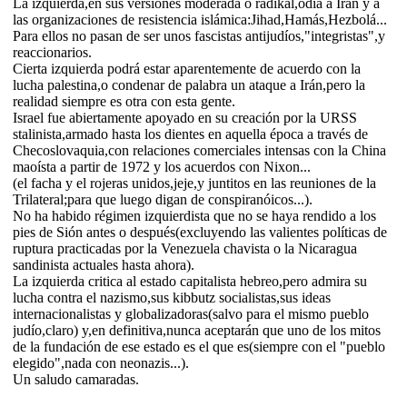
La izquierda,en sus versiones moderada o radikal,odia a Irán y a
las organizaciones de resistencia islámica:Jihad,Hamás,Hezbolá...
Para ellos no pasan de ser unos fascistas antijudíos,"integristas",y
reaccionarios.
Cierta izquierda podrá estar aparentemente de acuerdo con la
lucha palestina,o condenar de palabra un ataque a Irán,pero la
realidad siempre es otra con esta gente.
Israel fue abiertamente apoyado en su creación por la URSS
stalinista,armado hasta los dientes en aquella época a través de
Checoslovaquia,con relaciones comerciales intensas con la China
maoísta a partir de 1972 y los acuerdos con Nixon...
(el facha y el rojeras unidos,jeje,y juntitos en las reuniones de la
Trilateral;para que luego digan de conspiranóicos...).
No ha habido régimen izquierdista que no se haya rendido a los
pies de Sión antes o después(excluyendo las valientes políticas de
ruptura practicadas por la Venezuela chavista o la Nicaragua
sandinista actuales hasta ahora).
La izquierda critica al estado capitalista hebreo,pero admira su
lucha contra el nazismo,sus kibbutz socialistas,sus ideas
internacionalistas y globalizadoras(salvo para el mismo pueblo
judío,claro) y,en definitiva,nunca aceptarán que uno de los mitos
de la fundación de ese estado es el que es(siempre con el "pueblo
elegido",nada con neonazis...).
Un saludo camaradas.