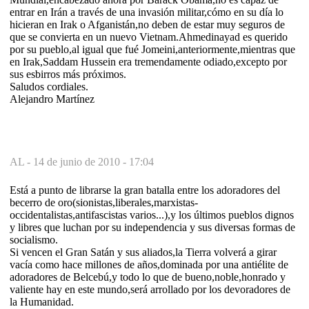
entrar en Irán a través de una invasión militar,cómo en su día lo
hicieran en Irak o Afganistán,no deben de estar muy seguros de
que se convierta en un nuevo Vietnam.Ahmedinayad es querido
por su pueblo,al igual que fué Jomeini,anteriormente,mientras que
en Irak,Saddam Hussein era tremendamente odiado,excepto por
sus esbirros más próximos.
Saludos cordiales.
Alejandro Martínez
AL -
14 de junio de 2010 - 17:04
Está a punto de librarse la gran batalla entre los adoradores del
becerro de oro(sionistas,liberales,marxistas-
occidentalistas,antifascistas varios...),y los últimos pueblos dignos
y libres que luchan por su independencia y sus diversas formas de
socialismo.
Si vencen el Gran Satán y sus aliados,la Tierra volverá a girar
vacía como hace millones de años,dominada por una antiélite de
adoradores de Belcebú,y todo lo que de bueno,noble,honrado y
valiente hay en este mundo,será arrollado por los devoradores de
la Humanidad.