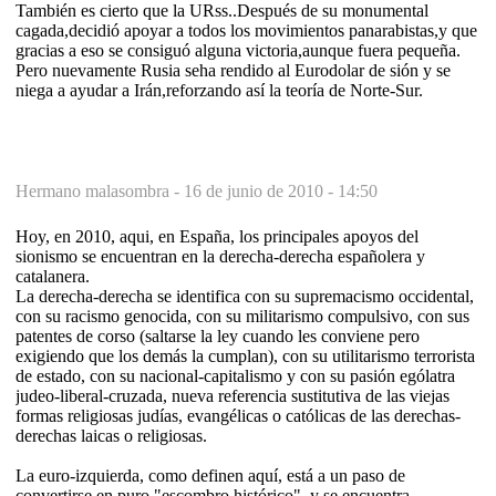
También es cierto que la URss..Después de su monumental
cagada,decidió apoyar a todos los movimientos panarabistas,y que
gracias a eso se consiguó alguna victoria,aunque fuera pequeña.
Pero nuevamente Rusia seha rendido al Eurodolar de sión y se
niega a ayudar a Irán,reforzando así la teoría de Norte-Sur.
Hermano malasombra -
16 de junio de 2010 - 14:50
Hoy, en 2010, aqui, en España, los principales apoyos del
sionismo se encuentran en la derecha-derecha españolera y
catalanera.
La derecha-derecha se identifica con su supremacismo occidental,
con su racismo genocida, con su militarismo compulsivo, con sus
patentes de corso (saltarse la ley cuando les conviene pero
exigiendo que los demás la cumplan), con su utilitarismo terrorista
de estado, con su nacional-capitalismo y con su pasión ególatra
judeo-liberal-cruzada, nueva referencia sustitutiva de las viejas
formas religiosas judías, evangélicas o católicas de las derechas-
derechas laicas o religiosas.
La euro-izquierda, como definen aquí, está a un paso de
convertirse en puro "escombro histórico", y se encuentra