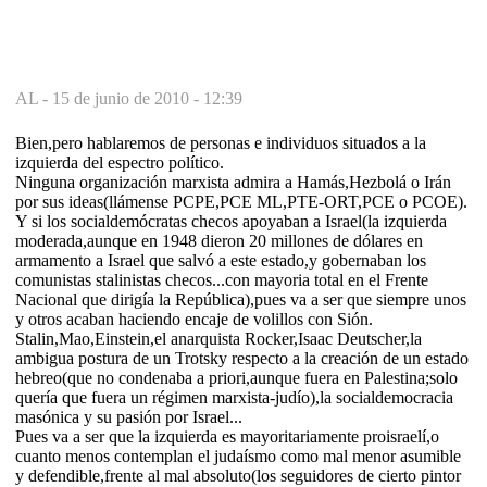
AL -
15 de junio de 2010 - 12:39
Bien,pero hablaremos de personas e individuos situados a la
izquierda del espectro político.
Ninguna organización marxista admira a Hamás,Hezbolá o Irán
por sus ideas(llámense PCPE,PCE ML,PTE-ORT,PCE o PCOE).
Y si los socialdemócratas checos apoyaban a Israel(la izquierda
moderada,aunque en 1948 dieron 20 millones de dólares en
armamento a Israel que salvó a este estado,y gobernaban los
comunistas stalinistas checos...con mayoria total en el Frente
Nacional que dirigía la República),pues va a ser que siempre unos
y otros acaban haciendo encaje de volillos con Sión.
Stalin,Mao,Einstein,el anarquista Rocker,Isaac Deutscher,la
ambigua postura de un Trotsky respecto a la creación de un estado
hebreo(que no condenaba a priori,aunque fuera en Palestina;solo
quería que fuera un régimen marxista-judío),la socialdemocracia
masónica y su pasión por Israel...
Pues va a ser que la izquierda es mayoritariamente proisraelí,o
cuanto menos contemplan el judaísmo como mal menor asumible
y defendible,frente al mal absoluto(los seguidores de cierto pintor