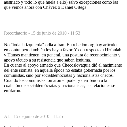
austriaco y todo lo que huela a ello),salvo excepciones como las
que vemos ahora con Chávez o Daniel Ortega.
Recordatorio -
15 de junio de 2010 - 11:53
No "toda la izquierda" odia a Irán. En rebelión org hay artículos
en contra pero también los hay a favor. Y con respecto a Hizbulah
y Hamas mantienen, en general, una postura de reconocimiento y
apoyo táctico a su resistencia que saben legítima.
En cuanto al apoyo armado que Checoslovaquia dió al nacimiento
del ente sionista, en aquella época no estaba gobernada por los
comunistas, sino por socialdemócratas y nacionalistas checos.
Cuando los comunistas tomaron el poder y derribaron a la
coalición de socialdemócratas y nacionalistas, las relaciones se
enfriaron.
AL -
15 de junio de 2010 - 11:25