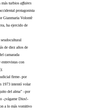
s más turbios
affaires
 accidental protagonista
por Gianmaria Volontè
era, ha ejercido de
 seudocultural
ás de diez años de
s del camarada
 entrevistas con
U
);
udicial firme- por
n 1973 intentó volar
guito del alma” –por
 no -¡vágame Dios!-
ron a lo más vomitivo