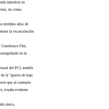
da injusticia su
ierno, no como
s terribles años de
tener la excarcelación
 Gianfranco Fini,
 desempeñado en la
ional del PCI, tendría
a de la “guerra de baja
pero que al contrario
, resulta evidente
ido único,