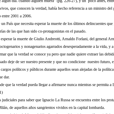
luz algún día. cuando alguien muera” (pg. 226-27), y un
poco antes, entr
vivos, que conocen la verdad, había hecho referencia a un ministro del 
o entre 2001 a 2006.
 de un País que necesita esperar la muerte de los últimos delincuentes q
rías de las que han sido co-protagonistas en el pasado.
 esperar la muerte de Giulio Andreotti, Arnaldo Forlani, del general Ar
 octogenarios y nonagenarios agarrados desesperadamente a la vida, y 
mar que la verdad se conoce ya pero que nadie quiere extraer las debi
sado deje de ser nuestro presente y que no condicione
nuestro futuro, 
rgos políticos y públicos durante aquellos sean alejadas de la política 
ue dar.
nde que la verdad pueda llegar a afirmarse nunca mientras se permita a
1)
 judiciales para saber que Ignacio La Russa se encuentra entre los pro
ilán, de aquellos años sangrientos vividos en la capital lombarda.