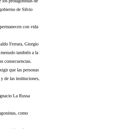
e los protagonistas de
gobierno de Silvio
ue permanecen con vida
naldo Ferrara, Giorgio
a menudo también a la
das consecuencias.
exigir que las personas
y de las instituciones,
 Ignacio La Russa
tagonistas, como