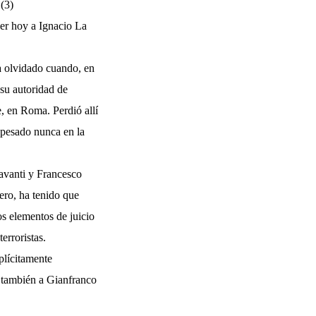
 (3)
ner hoy a Ignacio La
a olvidado cuando, en
su autoridad de
e, en Roma. Perdió allí
 pesado nunca en la
ravanti y Francesco
ero, ha tenido que
os elementos de juicio
erroristas.
plícitamente
e también a Gianfranco