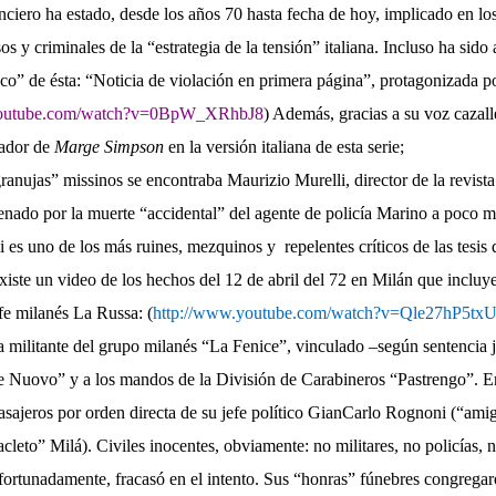
nciero ha estado, desde los años 70 hasta fecha de hoy, implicado en lo
os y criminales de la “estrategia de la tensión” italiana. Incluso ha sido
co” de ésta: “Noticia de violación en primera página”, protagonizada 
youtube.com/watch?v=0BpW_XRhbJ8
) Además, gracias a su voz cazall
lador de
Marge Simpson
en la versión italiana de esta serie;
granujas” missinos se encontraba Maurizio Murelli, director de la revista
nado por la muerte “accidental” del agente de policía Marino a poco m
li es uno de los más ruines, mezquinos y
repelentes críticos de las tesi
xiste un video de los hechos del 12 de abril del 72 en Milán que incluye
efe milanés La Russa: (
http://www.youtube.com/watch?v=Qle27hP5tx
 militante del grupo milanés “La Fenice”, vinculado –según sentencia j
e Nuovo” y a los mandos de la División de Carabineros “Pastrengo”. E
pasajeros por orden directa de su jefe político GianCarlo Rognoni (“ami
acleto” Milá). Civiles inocentes, obviamente: no militares, no policías,
fortunadamente, fracasó en el intento. Sus “honras” fúnebres congrega