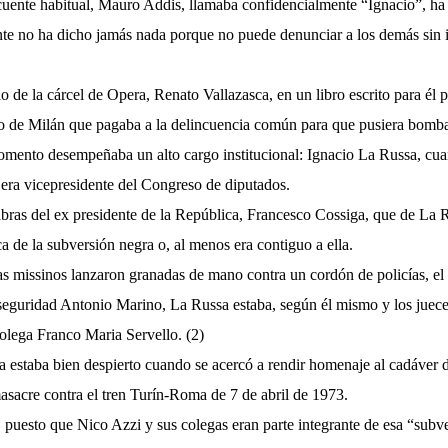
cuente habitual, Mauro Addis, llamaba confidencialmente “Ignacio”, ha
nte no ha dicho jamás nada porque no puede denunciar a los demás sin i
io de la cárcel de Opera, Renato Vallazasca, en un libro escrito para él p
no de Milán que pagaba a la delincuencia común para que pusiera bomba
omento desempeñaba un alto cargo institucional: Ignacio La Russa, cua
 era vicepresidente del Congreso de diputados.
abras del ex presidente de la República, Francesco Cossiga, que de La R
a de la subversión negra o, al menos era contiguo a ella.
s missinos lanzaron granadas de mano contra un cordón de policías, el 
seguridad Antonio Marino, La Russa estaba, según él mismo y los juece
lega Franco Maria Servello. (2)
 estaba bien despierto cuando se acercó a rendir homenaje al cadáver d
masacre contra el tren Turín-Roma de 7 de abril de 1973.
, puesto que Nico Azzi y sus colegas eran parte integrante de esa “sub