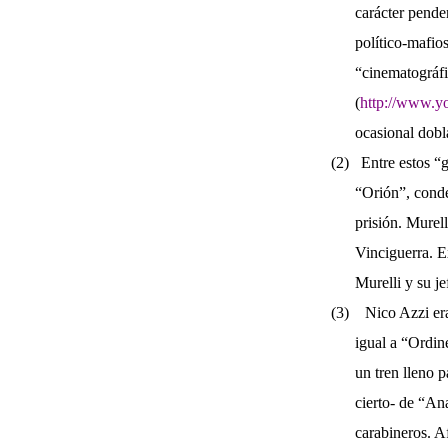
carácter pende
político-mafios
“cinematográfi
(
http://www.
ocasional dob
(2)
Entre estos “
“Orión”, conde
prisión. Murel
Vinciguerra. E
Murelli y su j
(3)
Nico Azzi era
igual a “Ordin
un tren lleno 
cierto- de “An
carabineros. A