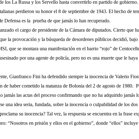
de los La Russa y los Servello hasta convertirlo en partido de gobierno.
talianas perdieron su honor el 8 de septiembre de 1943. El hecho de te
e Defensa es la
prueba de que jamás lo han recuperado.
canzado el cargo de presidente de la Cámara de diputados. Cierto que h
que la provocación y la búsqueda de desordenes públicos decidió, bajo 
 MSI, que se montara una manifestación en el barrio “rojo” de Centocell
asesinado por una agente de policía, pero no es una muerte que le haya
ente, Gianfranco Fini ha defendido siempre la inocencia de Valerio Fio
 de haber cometido la matanza de Bolonia del 2 de agosto de 1980.
P
do jamás las actas del proceso confirmando que no ha adquirido jamás l
e una idea seria, fundada, sobre la inocencia o culpabilidad de los dos t
proclama su inocencia? Tal vez, la respuesta se encuentra en la frase ex
ro: “Nosotros en prisión y ellos en el gobierno”, donde “ellos” incluy