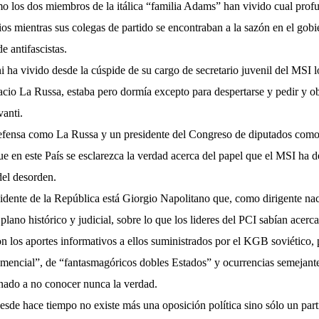
 los dos miembros de la itálica “familia Adams” han vivido cual profun
ios mientras sus colegas de partido se encontraban a la sazón en el gob
e antifascistas.
i ha vivido desde la cúspide de su cargo de secretario juvenil del MSI lo
io La Russa, estaba pero dormía excepto para despertarse y pedir y ob
anti.
fensa como La Russa y un presidente del Congreso de diputados como
 que en este País se esclarezca la verdad acerca del papel que el MSI ha
 del desorden.
idente de la República está Giorgio Napolitano que, como dirigente nac
 plano histórico y judicial, sobre lo que los lideres del PCI sabían acerc
on los aportes informativos a ellos suministrados por el KGB soviético, 
mencial”, de “fantasmagóricos dobles Estados” y ocurrencias semejantes
enado a no conocer nunca la verdad.
esde hace tiempo no existe más una oposición política sino sólo un part