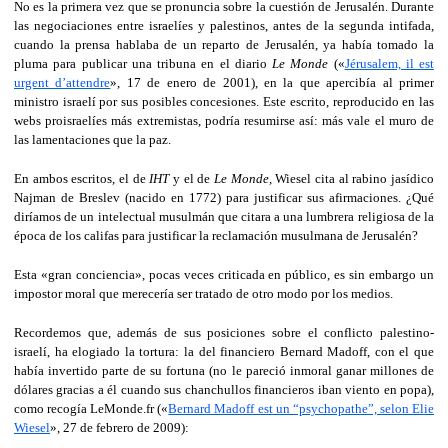
No es la primera vez que se pronuncia sobre la cuestión de Jerusalén. Durante
las negociaciones entre israelíes y palestinos, antes de la segunda intifada,
cuando la prensa hablaba de un reparto de Jerusalén, ya había tomado la
pluma para publicar una tribuna en el diario
Le Monde
(«
Jérusalem, il est
urgent d’attendre
», 17 de enero de 2001), en la que apercibía al primer
ministro israelí por sus posibles concesiones. Este escrito, reproducido en las
webs proisraelíes más extremistas, podría resumirse así: más vale el muro de
las lamentaciones que la paz.
En ambos escritos, el de
IHT
y el de
Le Monde
, Wiesel cita al rabino jasídico
Najman de Breslev (nacido en 1772) para justificar sus afirmaciones. ¿Qué
diríamos de un intelectual musulmán que citara a una lumbrera religiosa de la
época de los califas para justificar la reclamación musulmana de Jerusalén?
Esta «gran conciencia», pocas veces criticada en público, es sin embargo un
impostor moral que merecería ser tratado de otro modo por los medios.
Recordemos que, además de sus posiciones sobre el conflicto palestino-
israelí, ha elogiado la tortura: la del financiero Bernard Madoff, con el que
había invertido parte de su fortuna (no le pareció inmoral ganar millones de
dólares gracias a él cuando sus chanchullos financieros iban viento en popa),
como recogía LeMonde.fr («
Bernard Madoff est un “psychopathe”, selon Elie
Wiesel
», 27 de febrero de 2009):