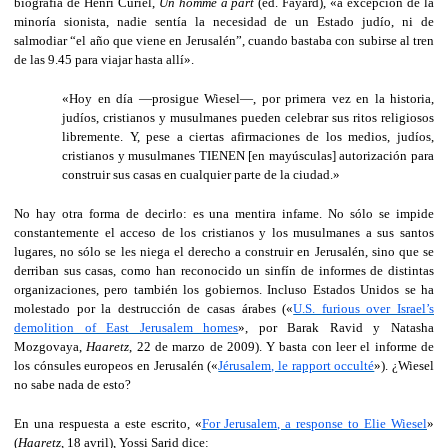
biografía de Henri Curiel,
Un homme à part
(ed. Fayard), «a excepción de la
minoría sionista, nadie sentía la necesidad de un Estado judío, ni de
salmodiar “el año que viene en Jerusalén”, cuando bastaba con subirse al tren
de las 9.45 para viajar hasta allí».
«Hoy en día ―prosigue Wiesel―, por primera vez en la historia,
judíos, cristianos y musulmanes pueden celebrar sus ritos religiosos
libremente. Y, pese a ciertas afirmaciones de los medios, judíos,
cristianos y musulmanes TIENEN [en mayúsculas] autorización para
construir sus casas en cualquier parte de la ciudad.»
No hay otra forma de decirlo: es una mentira infame. No sólo se impide
constantemente el acceso de los cristianos y los musulmanes a sus santos
lugares, no sólo se les niega el derecho a construir en Jerusalén, sino que se
derriban sus casas, como han reconocido un sinfín de informes de distintas
organizaciones, pero también los gobiernos. Incluso Estados Unidos se ha
molestado por la destrucción de casas árabes («
U.S. furious over Israel’s
demolition of East Jerusalem homes
», por Barak Ravid y Natasha
Mozgovaya,
Haaretz
, 22 de marzo de 2009). Y basta con leer el informe de
los cónsules europeos en Jerusalén («
Jérusalem, le rapport occulté
»). ¿Wiesel
no sabe nada de esto?
En una respuesta a este escrito, «
For Jerusalem, a response to Elie Wiesel
»
(
Haaretz
, 18 avril), Yossi Sarid dice: