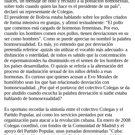
falaces, un mensaje de odio y rechazo a la población homosexual,
sobre todo cuando quien las hace es el presidente de un país",
declaró un representante de Colegas.
El presidente de Bolivia estaba hablando sobre los pollos criados
de forma intensiva en granjas, y afirmó textualmente: "El pollo
que comemos está cargado de hormonas femeninas. Por eso,
cuando los hombres comen esos pollos, tienen desviaciones en su
ser como hombres". Como se puede apreciar no nombró la palabra
homosexualidad. Es más, yo entiendo que por desviación
pretendía referirse -quizás sin utilizar el vocablo más adecuado- a
disfunción o esterilidad, de todos es sabido que la concentración
de espermatozoides ha disminuido en el semen de los hombres de
los países desarrollados. O quizás se refería a la alternación del
proceso de maduración sexual de los niños debido a esas
hormonas. Es curioso que quienes acusan a Evo Morales de
homófobo sean los que han relacionado desviación con
homosexualidad. ¿Por qué el portavoz del colectivo Colegas se da
por aludido cuando escucha la palabra desviación si nadie estaba
hablando de homosexualidad?
Es oportuno recordar la sintonía entre el colectivo Colegas y el
Partido Popular, así como los servicios prestados por esta
organización para atacar a la revolución cubana. En enero de 2008
Colegas coordinó, con fondos de la Comunidad de Madrid y el
apoyo del Partido Popular, unas jornadas denominadas "Cuba: