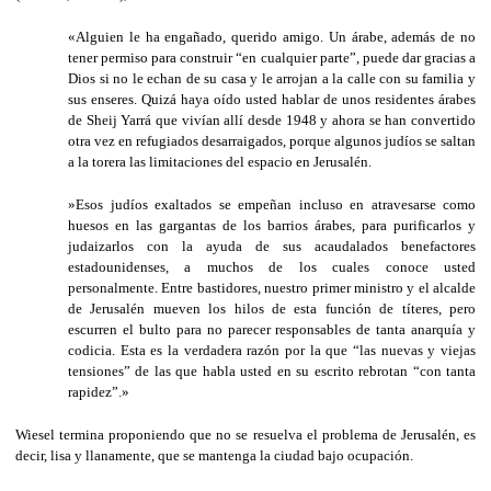
«Alguien le ha engañado, querido amigo. Un árabe, además de no
tener permiso para construir “en cualquier parte”, puede dar gracias a
Dios si no le echan de su casa y le arrojan a la calle con su familia y
sus enseres. Quizá haya oído usted hablar de unos residentes árabes
de Sheij Yarrá que vivían allí desde 1948 y ahora se han convertido
otra vez en refugiados desarraigados, porque algunos judíos se saltan
a la torera las limitaciones del espacio en Jerusalén.
»Esos judíos exaltados se empeñan incluso en atravesarse como
huesos en las gargantas de los barrios árabes, para purificarlos y
judaizarlos con la ayuda de sus acaudalados benefactores
estadounidenses, a muchos de los cuales conoce usted
personalmente. Entre bastidores, nuestro primer ministro y el alcalde
de Jerusalén mueven los hilos de esta función de títeres, pero
escurren el bulto para no parecer responsables de tanta anarquía y
codicia. Esta es la verdadera razón por la que “las nuevas y viejas
tensiones” de las que habla usted en su escrito rebrotan “con tanta
rapidez”.»
Wiesel termina proponiendo que no se resuelva el problema de Jerusalén, es
decir, lisa y llanamente, que se mantenga la ciudad bajo ocupación.