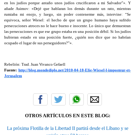
en los judíos porque antaño unos judíos crucificaron a mi Salvador”». Y
añade Asimov: «Dejé que hablaran los demás durante un rato, mientras
rumiaba mi enojo, y luego, sin poder contenerme más, intervine: “Se
equivoca, señor Wiesel: el hecho de que un grupo humano haya sufrido
persecuciones atroces no le hace bueno e inocente. Lo único que demuestran
las persecuciones es que ese grupo estaba en una posición débil. Si los judíos
hubieran estado en una posición fuerte, ¿quién nos dice que no habrían
ocupado el lugar de sus perseguidores?”».
Rebelión: Trad. Juan Vivanco Gefaell
Fuente:
http://blog.mondediplo.net/2010-04-18-Elie-Wiesel-l-imposteur-et-
Jerusalem
OTROS ARTÍCULOS EN ESTE BLOG:
La próxima Flotilla de la Libertad II partirá desde el Líbano y se