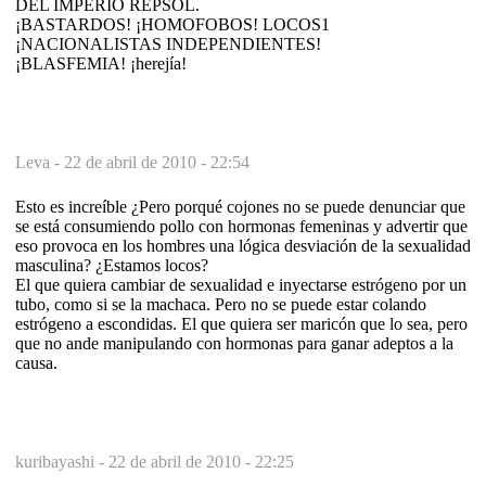
DEL IMPERIO REPSOL.
¡BASTARDOS! ¡HOMOFOBOS! LOCOS1
¡NACIONALISTAS INDEPENDIENTES!
¡BLASFEMIA! ¡herejía!
Leva -
22 de abril de 2010 - 22:54
Esto es increíble ¿Pero porqué cojones no se puede denunciar que
se está consumiendo pollo con hormonas femeninas y advertir que
eso provoca en los hombres una lógica desviación de la sexualidad
masculina? ¿Estamos locos?
El que quiera cambiar de sexualidad e inyectarse estrógeno por un
tubo, como si se la machaca. Pero no se puede estar colando
estrógeno a escondidas. El que quiera ser maricón que lo sea, pero
que no ande manipulando con hormonas para ganar adeptos a la
causa.
kuribayashi -
22 de abril de 2010 - 22:25