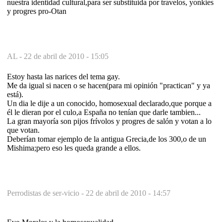
nuestra identidad cultural,para ser substituida por travelos, yonkies
y progres pro-Otan
AL -
22 de abril de 2010 - 15:05
Estoy hasta las narices del tema gay.
Me da igual si nacen o se hacen(para mi opinión "practican" y ya
está).
Un dia le dije a un conocido, homosexual declarado,que porque a
él le dieran por el culo,a España no tenían que darle tambien...
La gran mayoría son pijos frívolos y progres de salón y votan a lo
que votan.
Deberían tomar ejemplo de la antigua Grecia,de los 300,o de un
Mishima;pero eso les queda grande a ellos.
Perrodistas de ser-vicio -
22 de abril de 2010 - 14:57