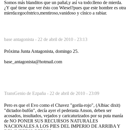
Somos más blanditos que un pañal,y así va todo:lleno de mierda.
¿Y qué tiene que ver ésto con Wiesel?pues que este hombre es otra
mierda:egocéntrico,mentiroso,vanidoso y cínico a rabiar.
base antagonista -
22 de abril de 2010 - 23:13
Próxima Junta Antagonista, domingo 25.
base_antagonista@hotmail.com
TransGenio de Ezpaña -
22 de abril de 2010 - 23:09
Pero es que el Evo como el Chavez "gorila-rojo", (Albiac dixit)
"dictador-bufón", decía ayer el pederasta Anson, deben ser
acosados, insultados, vejados y caricaturizados por su puta manía
de NO PONER SUS RECURSOS NATURALES
NACIONALES A LOS PIES DEL IMPERIO DE ARRIBA Y