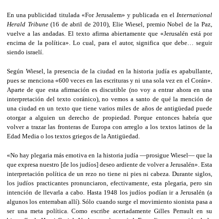
En una publicidad titulada «For Jerusalem» y publicada en el
International
Herald Tribune
(16 de abril de 2010), Elie Wiesel, premio Nobel de la Paz,
vuelve a las andadas. El texto afirma abiertamente que «Jerusalén está por
encima de la política». Lo cual, para el autor, significa que debe… seguir
siendo israelí.
Según Wiesel, la presencia de la ciudad en la historia judía es apabullante,
pues se menciona «600 veces en las escrituras y ni una sola vez en el Corán».
Aparte de que esta afirmación es discutible (no voy a entrar ahora en una
interpretación del texto coránico), no vemos a santo de qué la mención de
una ciudad en un texto que tiene varios miles de años de antigüedad puede
otorgar a alguien un derecho de propiedad. Porque entonces habría que
volver a trazar las fronteras de Europa con arreglo a los textos latinos de la
Edad Media o los textos griegos de la Antigüedad.
«No hay plegaria más emotiva en la historia judía ―prosigue Wiesel― que la
que expresa nuestro [de los judíos] deseo ardiente de volver a Jerusalén». Esta
interpretación política de un rezo no tiene ni pies ni cabeza. Durante siglos,
los judíos practicantes pronunciaron, efectivamente, esta plegaria, pero sin
intención de llevarla a cabo. Hasta 1948 los judíos podían ir a Jerusalén (a
algunos los enterraban allí). Sólo cuando surge el movimiento sionista pasa a
ser una meta política. Como escribe acertadamente Gilles Perrault en su