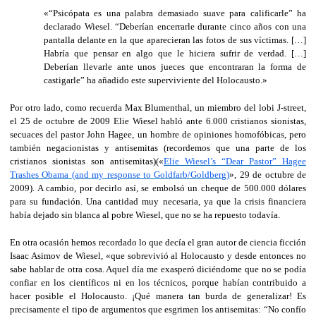
«“Psicópata es una palabra demasiado suave para calificarle” ha
declarado Wiesel. “Deberían encerrarle durante cinco años con una
pantalla delante en la que aparecieran las fotos de sus víctimas. […]
Habría que pensar en algo que le hiciera sufrir de verdad. […]
Deberían llevarle ante unos jueces que encontraran la forma de
castigarle” ha añadido este superviviente del Holocausto.»
Por otro lado, como recuerda Max Blumenthal, un miembro del lobi J-street,
el 25 de octubre de 2009 Elie Wiesel habló ante 6.000 cristianos sionistas,
secuaces del pastor John Hagee, un hombre de opiniones homofóbicas, pero
también negacionistas y antisemitas (recordemos que una parte de los
cristianos sionistas son antisemitas)(«
Elie Wiesel’s “Dear Pastor” Hagee
Trashes Obama (and my response to Goldfarb/Goldberg)
», 29 de octubre de
2009). A cambio, por decirlo así, se embolsó un cheque de 500.000 dólares
para su fundación. Una cantidad muy necesaria, ya que la crisis financiera
había dejado sin blanca al pobre Wiesel, que no se ha repuesto todavía.
En otra ocasión hemos recordado lo que decía el gran autor de ciencia ficción
Isaac Asimov de Wiesel, «que sobrevivió al Holocausto y desde entonces no
sabe hablar de otra cosa. Aquel día me exasperó diciéndome que no se podía
confiar en los científicos ni en los técnicos, porque habían contribuido a
hacer posible el Holocausto. ¡Qué manera tan burda de generalizar! Es
precisamente el tipo de argumentos que esgrimen los antisemitas: “No confío