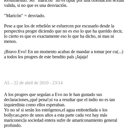
Resumiendo: Ser "maricón" no es optar por una orientación sexual
valida, si no que es una desviación.
"Maricón" = desviado.
Pese a que los de rebelión se esfuercen por escusarlo desde la
perspectiva progre diciendo que no es eso lo que ha querido decir,
lo cierto es que es exactamente eso lo que ha dicho, ni mas ni
menos.
¡Bravo Evo! En un momento acabas de mandar a tomar por cu(...)
a todos los progres de este bendito país ¡Jajaja!
AL -
22 de abril de 2010 - 23:14
A los progres que seguían a Evo no le han gustado sus
declaraciones,¡qué pena!;si va a resultar que el indio no es tan
izquierdista como ellos esperaban.
Yo no sé si serán los estrógenos,el agua embotellada o los
bollycao,pero de unos años a esta parte cada vez hay más
maricones;la sociedad entera sufre de amariconamiento general
profundo.