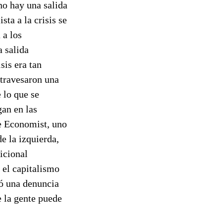
no hay una salida
ista a la crisis se
 a los
 salida
sis era tan
atravesaron una
 lo que se
gan en las
he Economist, uno
e la izquierda,
icional
 el capitalismo
ró una denuncia
e la gente puede