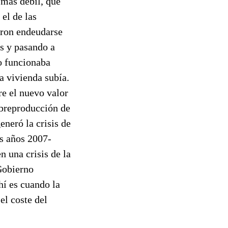
más débil, que
el de las
aron endeudarse
os y pasando a
o funcionaba
a vivienda subía.
e el nuevo valor
obreproducción de
eneró la crisis de
os años 2007-
n una crisis de la
Gobierno
hí es cuando la
el coste del