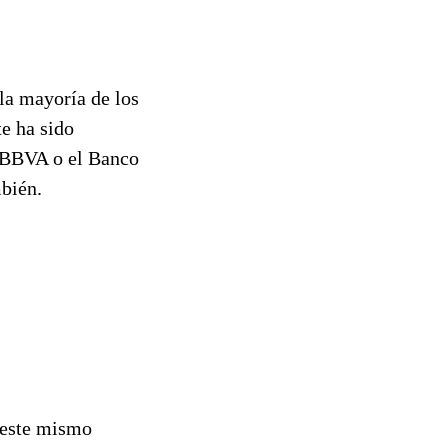
la mayoría de los
te ha sido
l BBVA o el Banco
mbién.
o este mismo