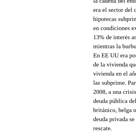
la cadena del en
era el sector del
hipotecas subprim
en condiciones ex
13% de interés a
mientras la burbu
En EE UU era pos
de la vivienda q
vivienda en el añ
las subprime. Par
2008, a una crisi
deuda pública de
británico, belga 
deuda privada se 
rescate.