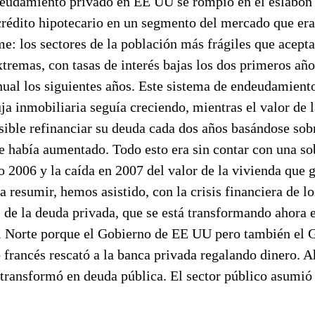
deudamiento privado en EE UU se rompió en el eslabón 
 crédito hipotecario en un segmento del mercado que era 
e: los sectores de la población más frágiles que acept
tremas, con tasas de interés bajas los dos primeros añ
nual los siguientes años. Este sistema de endeudamient
ja inmobiliaria seguía creciendo, mientras el valor de l
ible refinanciar su deuda cada dos años basándose sobr
ue había aumentado. Todo esto era sin contar con una s
o 2006 y la caída en 2007 del valor de la vivienda que g
a resumir, hemos asistido, con la crisis financiera de l
s de la deuda privada, que se está transformando ahora e
l Norte porque el Gobierno de EE UU pero también el 
o francés rescató a la banca privada regalando dinero. A
transformó en deuda pública. El sector público asumió 