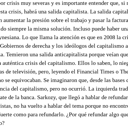
or crisis muy severas y es importante entender que, si 
esta crisis, habrá una salida capitalista. La salida capital
 aumentar la presión sobre el trabajo y pasar la factura
sido siempre la misma solución. Incluso puede haber una
ynesiana. Lo que llama la atención es que en 2008 la cri
 Gobiernos de derecha y los ideólogos del capitalismo 
za. Temieron una salida anticapitalista porque veían que
 auténtica crisis del capitalismo. Ellos lo saben, lo nie
as de televisión, pero, leyendo el Financial Times o T
o se equivocaban. Se imaginaron que, desde las bases d
ncia del capitalismo, pero no ocurrió. La izquierda trad
te de la banca. Sarkozy, que llegó a hablar de refundar
istas, no ha vuelto a hablar del tema porque no encont
fuerte como para refundarlo. ¿Por qué refundar algo qu
o?