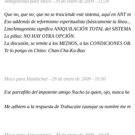
Antagonistas para Moco -
29 de enero de 2009 - 11:34
Que no, que no; que no se trasciende este sistema, aquí en ANT ni 
Eso addemás de reformismo esperitualista (básicamente tu línea..
LineAntagonista significa ANIQUILACIÓN TOTAL del SISTEMA
Lo pillas: NO HAY OTRA OPCIÓN.
La discusión, se remite a los MEDIOS, a las CONDICIONES OBJ
Te lo pongo en Chino: Chan-Cha-Ka-Bao
Moco para Handschar -
29 de enero de 2009 - 10:50
Ese parrafillo del impotente amigo Nacho (a quien, ojo, nunca he dej
Me adhiero a la respuesta de Trabucaire (aunque su nombre me recuer
Moco para Antagonistas -
29 de enero de 2009 - 10:48