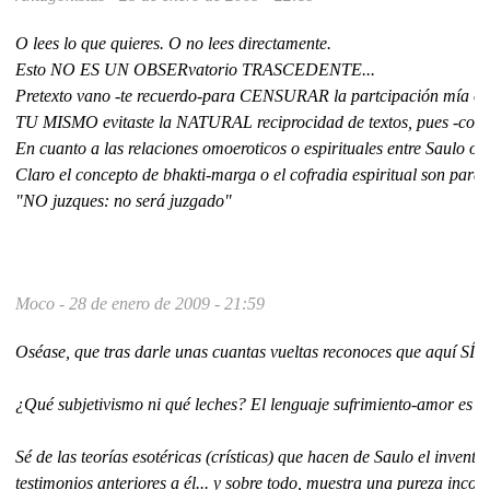
O lees lo que quieres. O no lees directamente.
Esto NO ES UN OBSERvatorio TRASCEDENTE...
Pretexto vano -te recuerdo-para CENSURAR la partcipación mía o 
TU MISMO evitaste la NATURAL reciprocidad de textos, pues -con
En cuanto a las relaciones omoeroticos o espirituales entre Saulo o 
Claro el concepto de bhakti-marga o el cofradia espiritual son para 
"NO juzques: no será juzgado"
Moco -
28 de enero de 2009 - 21:59
Oséase, que tras darle unas cuantas vueltas reconoces que aquí SÍ se
¿Qué subjetivismo ni qué leches? El lenguaje sufrimiento-amor es UN
Sé de las teorías esotéricas (crísticas) que hacen de Saulo el inve
testimonios anteriores a él... y sobre todo, muestra una pureza incon