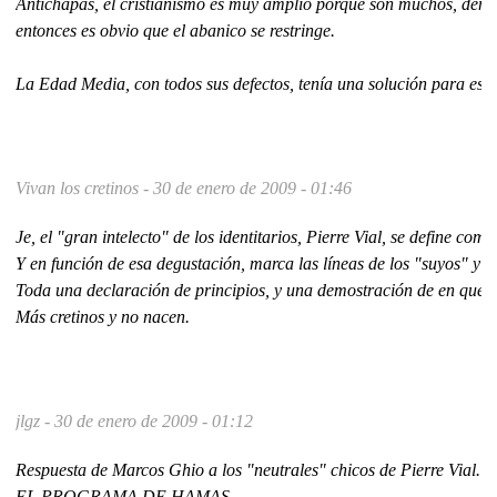
Antichapas, el cristianismo es muy amplio porque son muchos, dema
entonces es obvio que el abanico se restringe.
La Edad Media, con todos sus defectos, tenía una solución para esto,
Vivan los cretinos -
30 de enero de 2009 - 01:46
Je, el "gran intelecto" de los identitarios, Pierre Vial, se define co
Y en función de esa degustación, marca las líneas de los "suyos" y lo
Toda una declaración de principios, y una demostración de en que co
Más cretinos y no nacen.
jlgz -
30 de enero de 2009 - 01:12
Respuesta de Marcos Ghio a los "neutrales" chicos de Pierre Vial.
EL PROGRAMA DE HAMAS