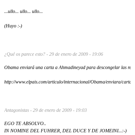
...ullo... ullo... ullo...
(Huyo :-)
¿Qué os parece esto? -
29 de enero de 2009 - 19:06
Obama enviará una carta a Ahmadineyad para descongelar las rela
http://www.elpais.com/articulo/internacional/Obama/enviar
Antagonistas -
29 de enero de 2009 - 19:03
EGO TE ABSOLVO..
IN NOMINE DEL FUHRER, DEL DUCE Y DE JOMEINI...:-)