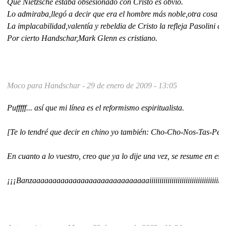
Que Nietzsche estaba obsesionado con Cristo es obvio.
Lo admiraba,llegó a decir que era el hombre más noble,otra cosa es
La implacabilidad,valentía y rebeldia de Cristo la refleja Pasolini
Por cierto Handschar,Mark Glenn es cristiano.
Moco para Handschar -
29 de enero de 2009 - 13:05
Pufffff... así que mi línea es el reformismo espiritualista.
[Te lo tendré que decir en chino yo también: Cho-Cho-Nos-Tas-Pe
En cuanto a lo vuestro, creo que ya lo dije una vez, se resume en est
¡¡¡Banzaaaaaaaaaaaaaaaaaaaaaaaaaaaaaiiiiiiiiiiiiiiiiiiiiiiiiiiiiiiiiiiiiiii