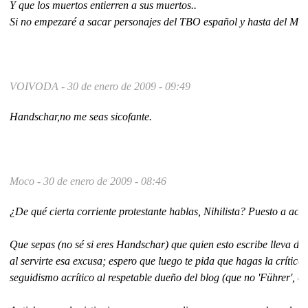
Y que los muertos entierren a sus muertos..
Si no empezaré a sacar personajes del TBO español y hasta del Man
VOIVODA -
30 de enero de 2009 - 09:49
Handschar,no me seas sicofante.
Moco -
30 de enero de 2009 - 08:46
¿De qué cierta corriente protestante hablas, Nihilista? Puesto a ac
Que sepas (no sé si eres Handschar) que quien esto escribe lleva des
al servirte esa excusa; espero que luego te pida que hagas la crítica 
seguidismo acrítico al respetable dueño del blog (que no 'Führer', cr