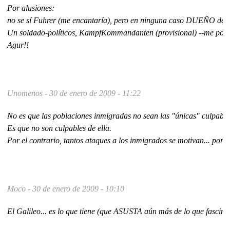
Por alusiones:
no se sí Fuhrer (me encantaría), pero en ninguna caso DUEÑO de es
Un soldado-políticos, KampfKommandanten (provisional) --me pone el
Agur!!
Unomenos -
30 de enero de 2009 - 11:22
No es que las poblaciones inmigradas no sean las "únicas" culpables
Es que no son culpables de ella.
Por el contrario, tantos ataques a los inmigrados se motivan... porqu
Moco -
30 de enero de 2009 - 10:10
El Galileo... es lo que tiene (que ASUSTA aún más de lo que fascina