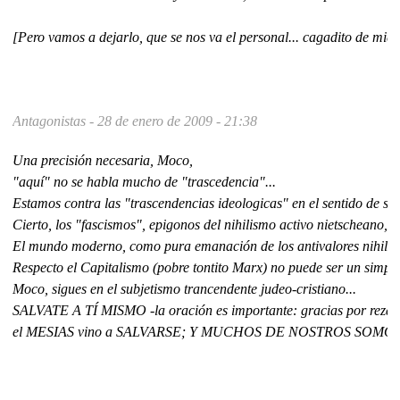
[Pero vamos a dejarlo, que se nos va el personal... cagadito de mied
Antagonistas -
28 de enero de 2009 - 21:38
Una precisión necesaria, Moco,
"aquí" no se habla mucho de "trascedencia"...
Estamos contra las "trascendencias ideologicas" en el sentido de s
Cierto, los "fascismos", epigonos del nihilismo activo nietscheano,
El mundo moderno, como pura emanación de los antivalores nihil
Respecto el Capitalismo (pobre tontito Marx) no puede ser un simple
Moco, sigues en el subjetismo trancendente judeo-cristiano...
SALVATE A TÍ MISMO -la oración es importante: gracias por rezar 
el MESIAS vino a SALVARSE; Y MUCHOS DE NOSTROS SOMOS DE ELLO s