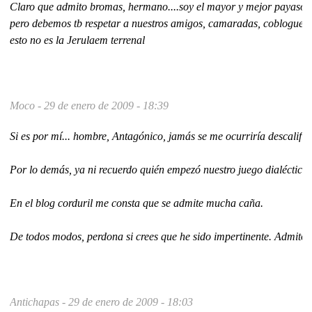
Claro que admito bromas, hermano....soy el mayor y mejor payaso que
pero debemos tb respetar a nuestros amigos, camaradas, coblogueros,
esto no es la Jerulaem terrenal
Moco -
29 de enero de 2009 - 18:39
Si es por mí... hombre, Antagónico, jamás se me ocurriría descalifica
Por lo demás, ya ni recuerdo quién empezó nuestro juego dialéctico.
En el blog corduril me consta que se admite mucha caña.
De todos modos, perdona si crees que he sido impertinente. Admito
Antichapas -
29 de enero de 2009 - 18:03