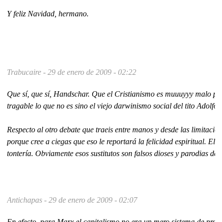
Y feliz Navidad, hermano.
Trabucaire -
29 de enero de 2009 - 02:22
Que sí, que sí, Handschar. Que el Cristianismo es muuuyyy malo porq
tragable lo que no es sino el viejo darwinismo social del tito Adol
Respecto al otro debate que traeis entre manos y desde las limitacio
porque cree a ciegas que eso le reportará la felicidad espiritual. E
tontería. Obviamente esos sustitutos son falsos dioses y parodias de 
Antichapas -
29 de enero de 2009 - 02:07
En efecto, para Marx el capitalismo no era un mero sistema de prod