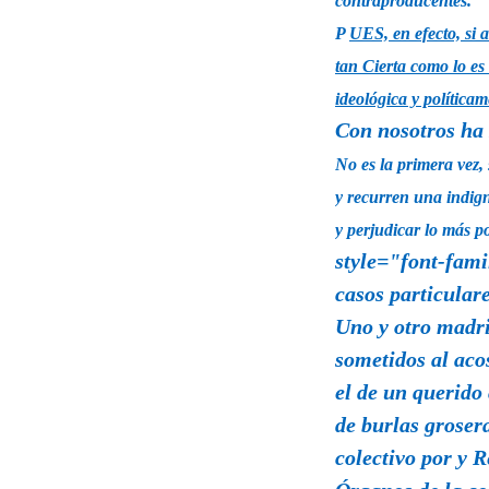
contraproducentes.
P
UES, en efecto,
si 
tan Cierta como lo es
ideológica y política
Con nosotros ha
No es la primera vez
y recurren una indign
y perjudicar lo más p
style="font-fam
casos particular
Uno y otro madr
sometidos al aco
el de un querid
de burlas groser
colectivo por y 