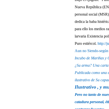
Nueva República (ENR
personal social (MSR)
dedica la baba histéri
para ello los medios r
larvaria Existencia polí
Puro estiércol.
http://
Aun no Siendo-según d
Incubo de Mariñas y C
¿Su arma? Una carta f
Publicada como una es
ilustrativo de Su capa
Ilustrativo , y m
Pero no tanto de nues
catadura personal, ét