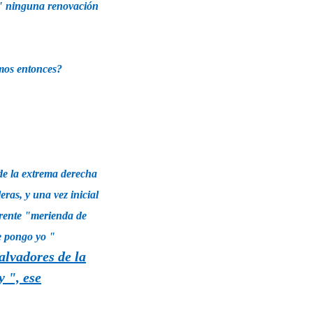
"
ninguna renovación
mos entonces?
 de la extrema derecha
ras, y una vez inicial
rrente "merienda de
e pongo yo "
alvadores de la
y ", ese