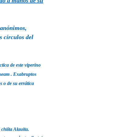
ido a manos de su
s anónimos,
 círculos del
tica de este viperino
useam
. Exabruptos
s o de su errática
chiíta Alauita.