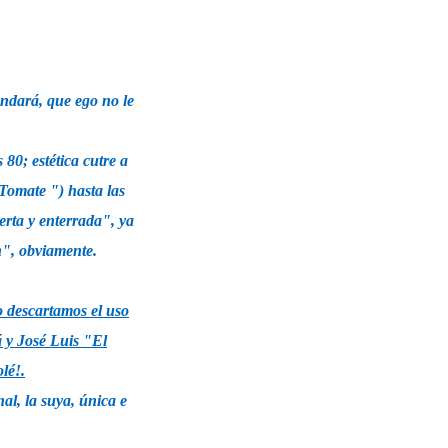
 andará, que
ego no le
 80; estética cutre a
 Tomate ") hasta las
erta y enterrada", ya
n", obviamente.
o descartamos el uso
 y José Luis "El
lé!.
al, la suya, única e