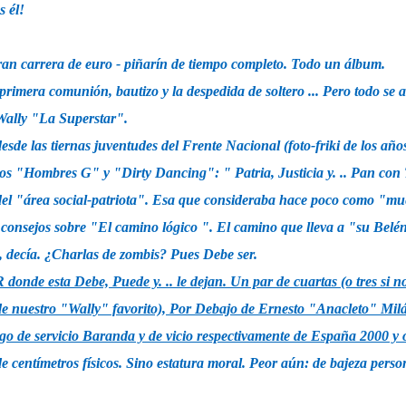
s él!
ran carrera de
euro -
piñarín de tiempo completo. Todo un álbum.
a primera comunión, bautizo y la despedida de soltero ... Pero todo se
Wally "La Superstar".
desde las tiernas juventudes del Frente Nacional (foto-friki de los años
los "Hombres G" y "Dirty Dancing": "
Patria, Justicia y. .. Pan con
del "área social-patriota". Esa que consideraba hace poco como "mu
r consejos sobre "El camino lógico
". El camino que lleva a "su Belé
, decía. ¿Charlas de zombis? Pues Debe ser.
 donde esta Debe, Puede y. .. le dejan. Un par de cuartas (o tres si n
de nuestro "Wally" favorito), Por Debajo de Ernesto "Anacleto" Milá
o de servicio Baranda y de vicio respectivamente de España 2000 y o
e centímetros físicos. Sino estatura moral. Peor aún: de bajeza person