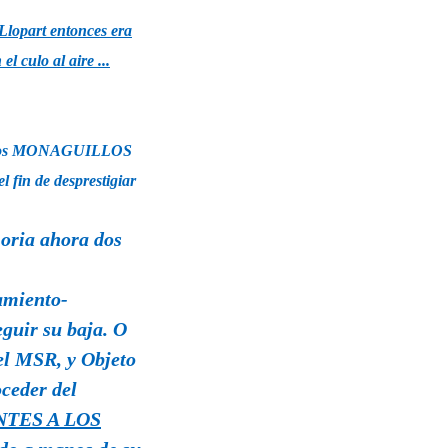
Llopart entonces era
l culo al aire ...
uilleros MONAGUILLOS
el fin de
desprestigiar
oria ahora dos
amiento-
guir su baja. O
el MSR, y Objeto
oceder del
ENTES A LOS