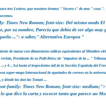
hace tres Lustros, que nosotros éramos "
Vocero s" de una "
cosa ".
onocemos.
ily: Times New Roman; font-size:
Del mismo modo El 
e, por su nombre, Parecía que debía de ser algo muy 
ueño ...": a saber," Alternativa Europea "
iento de masas con dimensiones míticas equivalentes al Miembro viri
 revista, Presidente de su Polit-Büro;
de
"impulsor de la ... " Tribun
 3 ... y 4 .. Así hasta el tropecientos mil de la Sección Española del F
esa super-mega-Internacional de apartados de correos en lo universal
, y dónde las dan las Toman ...
font-family: Times New Roman; font-size: medium;">
lo que dice la carta y escocer tanto que parece un Mo