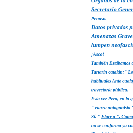
Órganos de la co
Secretario Gener
Penoso.
Datos privados p
Amenazas Graves,
lumpen neofascis
¡Asco!
También Estábamos aco
Tartarín catalán:" L
habituales Ante cualqu
trayectoria pública.
Esta vez Pero, en lo 
"
etarra antagonista 
Sí. "
Etarr a ". Como
no se conforma ya con