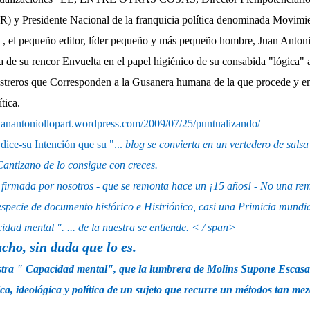
) y Presidente Nacional de la franquicia política denominada Movimi
 , el pequeño editor, líder pequeño y más pequeño hombre, Juan Antoni
ca de su rencor Envuelta en el papel higiénico de su consabida "lógica"
astreros que Corresponden a la
Gusanera humana de la que procede y en
tica.
juanantoniollopart.wordpress.com/2009/07/25/puntualizando/
ice-su Intención que su "...
blog se convierta en un vertedero de salsa
antizano de lo consigue con creces.
irmada por nosotros - que se remonta hace un ¡15 años! - No una remi
pecie de documento histórico e Histriónico, casi una
Primicia mundi
cidad mental ". ... de la nuestra se entiende. < / span>
ucho, sin duda que lo es.
tra "
Capacidad mental", que la lumbrera de Molins Supone Escasa o
ica, ideológica
y política de un sujeto que recurre un métodos tan m