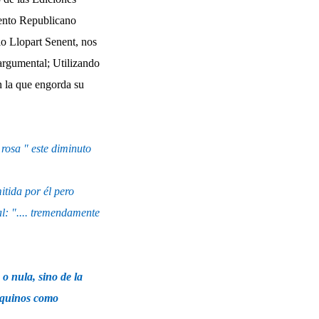
ento Republicano
o Llopart Senent, nos
 argumental; Utilizando
 la que engorda su
 rosa " este diminuto
tida por él pero
al:
"....
tremendamente
 nula, sino de la
ezquinos como