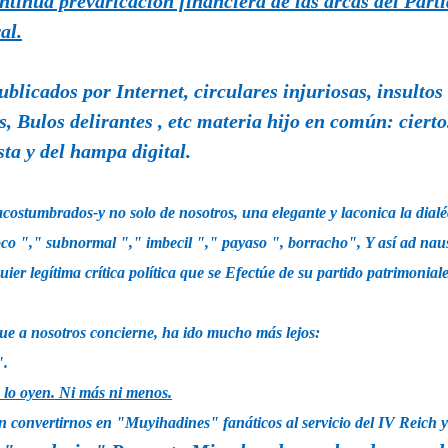
ntinua prevaricación financiera de las arcas del Part
al.
ublicados por Internet, circulares injuriosas, insulto
 Bulos delirantes , etc materia hijo en común: ciertos
ta y del hampa digital.
stumbrados-y no solo de nosotros, una elegante y laconica la dialéc
oco "," subnormal "," imbecil "," payaso ", borracho",
Y así ad na
ier legítima crítica política que se Efectúe de su partido patrimoniale
que a nosotros concierne, ha ido mucho más lejos:
".
 lo oyen. Ni más ni menos.
 convertirnos en "Muyihadines" fanáticos al servicio del IV Reich y 