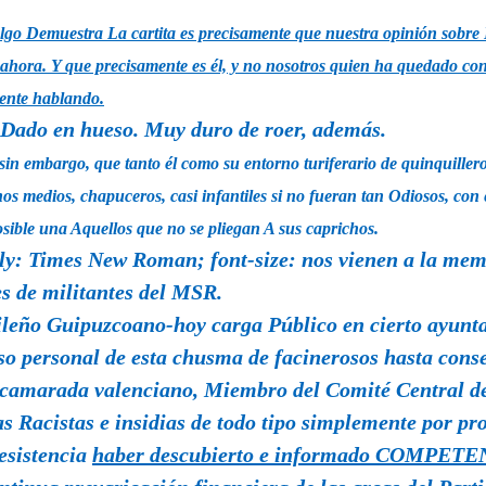
algo Demuestra La cartita es precisamente que nuestra opinión sobre 
 ahora. Y que precisamente es él, y no nosotros quien ha quedado con e
mente hablando.
 Dado en hueso. Muy duro de roer, además.
, sin embargo, que tanto él como su entorno turiferario de quinq
os medios, chapuceros, casi infantiles si no fueran tan Odiosos, con 
osible una Aquellos que no se pliegan A sus caprichos.
ily: Times New Roman; font-size:
nos vienen a la mem
es de militantes del MSR.
ileño Guipuzcoano-hoy carga Público en cierto ayunt
so personal de esta chusma de facinerosos hasta conse
o camarada valenciano, Miembro del Comité Central d
as Racistas e insidias de todo tipo simplemente por pr
Resistencia
haber descubierto e informado COMPET