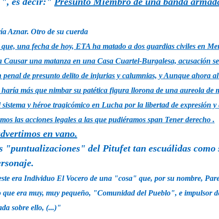
", es decir:"
Presunto Miembro de una banda armada 
ría Aznar. Otro de su cuerda
que, una fecha de hoy, ETA ha matado a dos guardias civiles en M
a Causar una matanza en una Casa Cuartel-Burgalesa, acusación se
ón penal de presunto delito de injurias y calumnias, y Aunque ahora al 
haría más que nimbar su patética figura llorona de una aureola de
l sistema y
héroe tragicómico en Lucha por la libertad de expresión y 
mos las acciones legales a las que pudiéramos span Tener derecho .
dvertimos en vano.
as "puntualizaciones" del Pitufet tan escuálidas como
ersonaje.
este era Individuo El Vocero de una "cosa" que, por su nombre, Pare
 que era muy, muy pequeño, "Comunidad del Pueblo", e impulsor de 
da sobre ello, (...)"