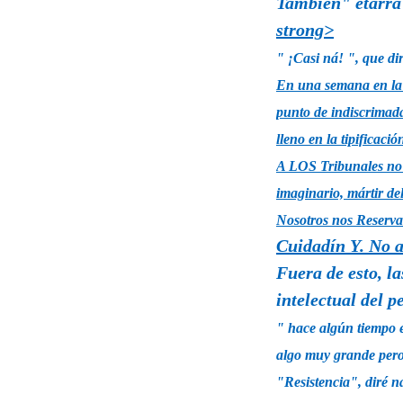
También" etarra 
strong>
" ¡Casi ná! ", que di
En una semana en la 
punto de indiscrimad
lleno en la tipificaci
A LOS Tribunales no 
imaginario, mártir de
Nosotros nos Reserva
Cuidadín Y. No a
Fuera de esto, l
intelectual del p
" hace algún tiempo 
algo muy grande pero
"Resistencia", diré na