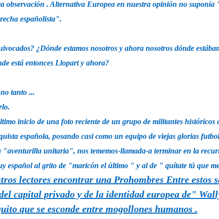
 observación . Alternativa Europea en nuestra opinión no suponía
erecha españolista".
uivocados? ¿Dónde estamos nosotros y ahora nosotros dónde estába
e está entonces Llopart y ahora?
no tanto ...
rlo.
ltimo inicio de una foto reciente de un grupo de militantes históricos
quista española, posando casi como un equipo de viejas glorias futbole
a
"aventurilla unitaria", nos tememos-llamada-a terminar en la recu
y español al grito de "maricón el último
" y al de "
quítate tú que m
tros lectores encontrar una Prohombres Entre estos s
del capital privado y de la identidad europea de" Wall
uito que se esconde entre mogollones humanos .