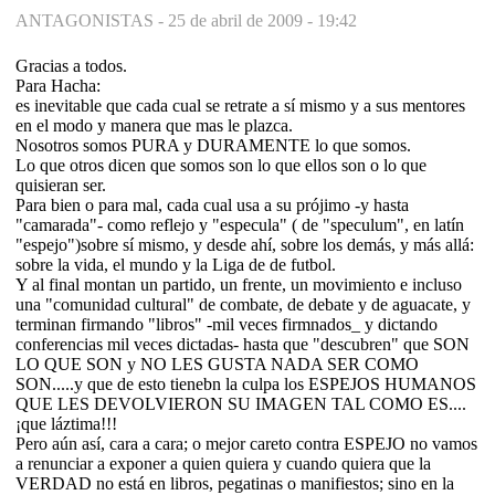
ANTAGONISTAS -
25 de abril de 2009 - 19:42
Gracias a todos.
Para Hacha:
es inevitable que cada cual se retrate a sí mismo y a sus mentores
en el modo y manera que mas le plazca.
Nosotros somos PURA y DURAMENTE lo que somos.
Lo que otros dicen que somos son lo que ellos son o lo que
quisieran ser.
Para bien o para mal, cada cual usa a su prójimo -y hasta
"camarada"- como reflejo y "especula" ( de "speculum", en latín
"espejo")sobre sí mismo, y desde ahí, sobre los demás, y más allá:
sobre la vida, el mundo y la Liga de de futbol.
Y al final montan un partido, un frente, un movimiento e incluso
una "comunidad cultural" de combate, de debate y de aguacate, y
terminan firmando "libros" -mil veces firmnados_ y dictando
conferencias mil veces dictadas- hasta que "descubren" que SON
LO QUE SON y NO LES GUSTA NADA SER COMO
SON.....y que de esto tienebn la culpa los ESPEJOS HUMANOS
QUE LES DEVOLVIERON SU IMAGEN TAL COMO ES....
¡que láztima!!!
Pero aún así, cara a cara; o mejor careto contra ESPEJO no vamos
a renunciar a exponer a quien quiera y cuando quiera que la
VERDAD no está en libros, pegatinas o manifiestos; sino en la