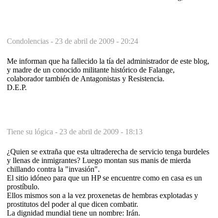
Condolencias -
23 de abril de 2009 - 20:24
Me informan que ha fallecido la tía del administrador de este blog,
y madre de un conocido militante histórico de Falange,
colaborador también de Antagonistas y Resistencia.
D.E.P.
Tiene su lógica -
23 de abril de 2009 - 18:13
¿Quien se extraña que esta ultraderecha de servicio tenga burdeles
y llenas de inmigrantes? Luego montan sus manis de mierda
chillando contra la "invasión".
El sitio idóneo para que un HP se encuentre como en casa es un
prostíbulo.
Ellos mismos son a la vez proxenetas de hembras explotadas y
prostitutos del poder al que dicen combatir.
La dignidad mundial tiene un nombre: Irán.