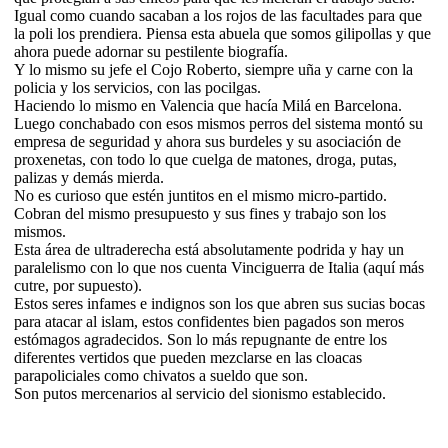
Igual como cuando sacaban a los rojos de las facultades para que
la poli los prendiera. Piensa esta abuela que somos gilipollas y que
ahora puede adornar su pestilente biografía.
Y lo mismo su jefe el Cojo Roberto, siempre uña y carne con la
policia y los servicios, con las pocilgas.
Haciendo lo mismo en Valencia que hacía Milá en Barcelona.
Luego conchabado con esos mismos perros del sistema montó su
empresa de seguridad y ahora sus burdeles y su asociación de
proxenetas, con todo lo que cuelga de matones, droga, putas,
palizas y demás mierda.
No es curioso que estén juntitos en el mismo micro-partido.
Cobran del mismo presupuesto y sus fines y trabajo son los
mismos.
Esta área de ultraderecha está absolutamente podrida y hay un
paralelismo con lo que nos cuenta Vinciguerra de Italia (aquí más
cutre, por supuesto).
Estos seres infames e indignos son los que abren sus sucias bocas
para atacar al islam, estos confidentes bien pagados son meros
estómagos agradecidos. Son lo más repugnante de entre los
diferentes vertidos que pueden mezclarse en las cloacas
parapoliciales como chivatos a sueldo que son.
Son putos mercenarios al servicio del sionismo establecido.