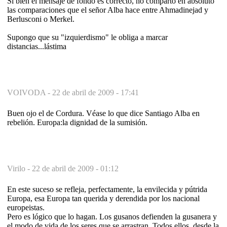
Si bien el mensaje de fondo es correcto, no comparto en absoluto
las comparaciones que el señor Alba hace entre Ahmadinejad y
Berlusconi o Merkel.
Supongo que su "izquierdismo" le obliga a marcar
distancias...lástima
VOIVODA -
22 de abril de 2009 - 17:41
Buen ojo el de Cordura. Véase lo que dice Santiago Alba en
rebelión. Europa:la dignidad de la sumisión.
Virilo -
22 de abril de 2009 - 01:12
En este suceso se refleja, perfectamente, la envilecida y pútrida
Europa, esa Europa tan querida y derendida por los nacional
europeistas.
Pero es lógico que lo hagan. Los gusanos defienden la gusanera y
el modo de vida de los seres que se arrastran. Todos ellos, desde la