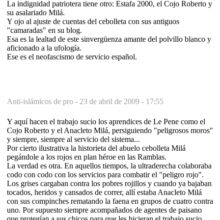
La indignidad patriotera tiene otro: Estafa 2000, el Cojo Roberto y
su asalariado Milá.
Y ojo al ajuste de cuentas del cebolleta con sus antiguos
"camaradas" en su blog.
Esa es la lealtad de este sinvergüenza amante del polvillo blanco y
aficionado a la ufología.
Ese es el neofascismo de servicio español.
Anti-islámicos de pro -
23 de abril de 2009 - 17:55
Y aquí hacen el trabajo sucio los aprendices de Le Pene como el
Cojo Roberto y el Anacleto Milá, persiguiendo "peligrosos moros"
y siempre, siempre al servicio del sistema...
Por cierto ilustrativa la historieta del abuelo cebolleta Milá
pegándole a los rojos en plan héroe en las Ramblas.
La verdad es otra. En aquellos tiempos, la ultraderecha colaboraba
codo con codo con los servicios para combatir el "peligro rojo".
Los grises cargaban contra los pobres rojillos y cuando ya bajaban
tocados, heridos y cansados de correr, allí estaba Anacleto Milá
con sus compinches rematando la faena en grupos de cuatro contra
uno. Por supuesto siempre acompañados de agentes de paisano
que protegían a sus chicos para que les hicieran el trabajo sucio.