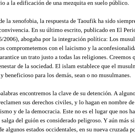
io a la edificación de una mezquita en suelo público.
de la xenofobia, la respuesta de Taoufik ha sido siempre
convivencia. En su último escrito, publicado en El Per
5/2006), abogaba por la integración política: Los mu
os comprometemos con el laicismo y la aconfesionalid
rantice un trato justo a todas las religiones. Creemos
ienestar de la sociedad. El islam establece que el musu
 y beneficioso para los demás, sean o no musulmanes.
palabras encontremos la clave de su detención. A algun
eclamen sus derechos civiles, y lo hagan en nombre de
cismo y de la democracia. Este no es el lugar que nos ha
 salga del guión es considerado peligroso. Y aún más si 
 de algunos estados occidentales, en su nueva cruzada 