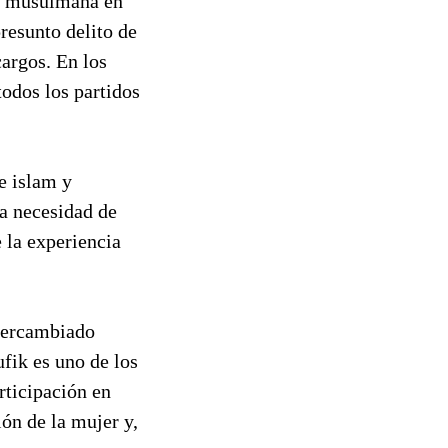
d musulmana en
presunto delito de
cargos. En los
todos los partidos
e islam y
la necesidad de
 la experiencia
tercambiado
fik es uno de los
rticipación en
ión de la mujer y,