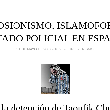
OSIONISMO, ISLAMOFOB
TADO POLICIAL EN ESP
31 DE MAYO DE 2007 - 18:25
-
EUROSIONISMO
 la detención de Taoufik Ch