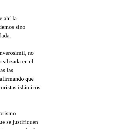
e ahí la
odemos sino
dada.
inverosímil, no
realizada en el
as las
, afirmando que
roristas islámicos
rorismo
ue se justifiquen