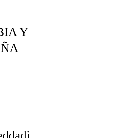
IA Y
AÑA
eddadi