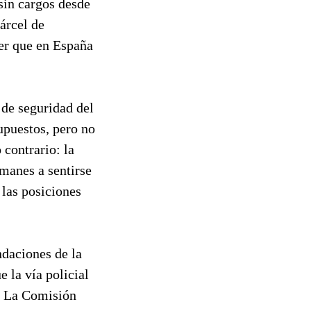
 sin cargos desde
cárcel de
er que en España
 de seguridad del
upuestos, pero no
 contrario: la
manes a sentirse
 las posiciones
daciones de la
 la vía policial
s. La Comisión