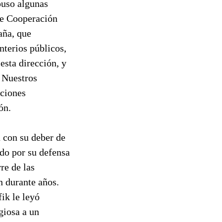
puso algunas
 de Cooperación
aña, que
nterios públicos,
esta dirección, y
 Nuestros
aciones
ón.
 con su deber de
do por su defensa
re de las
 durante años.
ik le leyó
giosa a un