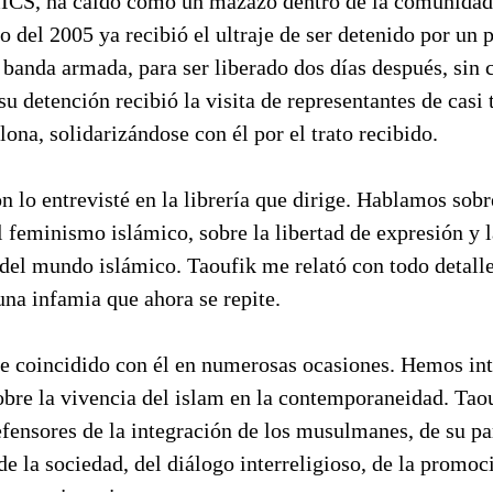
MICS, ha caído como un mazazo dentro de la comunida
o del 2005 ya recibió el ultraje de ser detenido por un 
banda armada, para ser liberado dos días después, sin 
 su detención recibió la visita de representantes de casi 
lona, solidarizándose con él por el trato recibido.
n lo entrevisté en la librería que dirige. Hablamos sobr
l feminismo islámico, sobre la libertad de expresión y 
del mundo islámico. Taoufik me relató con todo detalle
una infamia que ahora se repite.
e coincidido con él en numerosas ocasiones. Hemos in
obre la vivencia del islam en la contemporaneidad. Taou
fensores de la integración de los musulmanes, de su pa
 de la sociedad, del diálogo interreligioso, de la promoc