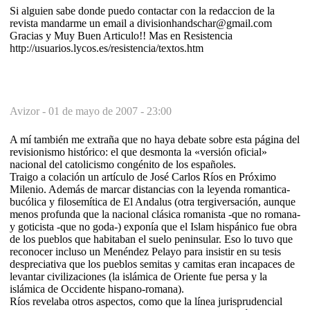
Si alguien sabe donde puedo contactar con la redaccion de la
revista mandarme un email a divisionhandschar@gmail.com
Gracias y Muy Buen Articulo!! Mas en Resistencia
http://usuarios.lycos.es/resistencia/textos.htm
Avizor -
01 de mayo de 2007 - 23:00
A mí también me extraña que no haya debate sobre esta página del
revisionismo histórico: el que desmonta la «versión oficial»
nacional del catolicismo congénito de los españoles.
Traigo a colación un artículo de José Carlos Ríos en Próximo
Milenio. Además de marcar distancias con la leyenda romantica-
bucólica y filosemítica de El Andalus (otra tergiversación, aunque
menos profunda que la nacional clásica romanista -que no romana-
y goticista -que no goda-) exponía que el Islam hispánico fue obra
de los pueblos que habitaban el suelo peninsular. Eso lo tuvo que
reconocer incluso un Menéndez Pelayo para insistir en su tesis
despreciativa que los pueblos semitas y camitas eran incapaces de
levantar civilizaciones (la islámica de Oriente fue persa y la
islámica de Occidente hispano-romana).
Ríos revelaba otros aspectos, como que la línea jurisprudencial