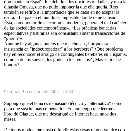
dominante en España fue debido a los doctores muladíes, y no a la
dinastía Omeya, que no pudo imponer la que ella quería. Ríos
también se refirío a la importancia que se daba en no aceptar la
usura. «La paz en el mundo es imposible donde reine la usura.
Ésta, como motor de la economía moderna, general el mal carácter
de las sociedades contemporáneas». «Las prácticas bancarias
especulativas y usurarias son consustancialmente transacciones de
"guerra"».
Aunque hay algunos puntos que me chocan ¿Porque esa
insistencia en "indoeuroperizar" a los bereberes? ¿Que problema
hay en reconocer el arraigo de contingentes bereberes en Hispania,
como el de los suevos, los godos o los fenicios? ¿Más «arios de
honor»?
Cordura -
06 de abril de 2007 - 12:30
Supongo que el tema es demasiado técnico y "alternativo" como
para que suscite más comentarios. Yo aún tengo que leerme el
libro de Olagüe, que me descargué de Internet hace unos dos
meses.
De todos modos, me gusta difundir estas cosas (como ya hice con