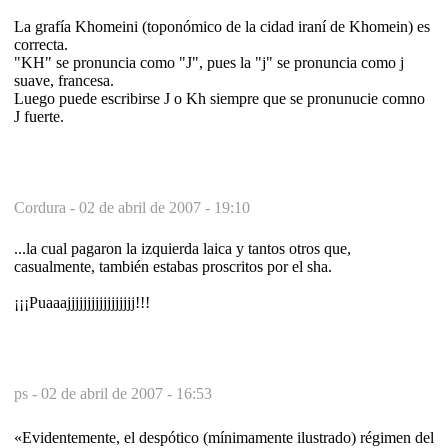
La grafía Khomeini (toponómico de la cidad iraní de Khomein) es
correcta.
"KH" se pronuncia como "J", pues la "j" se pronuncia como j
suave, francesa.
Luego puede escribirse J o Kh siempre que se pronunucie comno
J fuerte.
Cordura -
02 de abril de 2007 - 19:10
...la cual pagaron la izquierda laica y tantos otros que,
casualmente, también estabas proscritos por el sha.
¡¡¡Puaaajjjjjjjjjjjjjjjjj!!!
ps -
02 de abril de 2007 - 16:53
«Evidentemente, el despótico (mínimamente ilustrado) régimen del