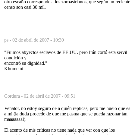
otro escaño corresponde a los zoroastrianos, que según un reciente
censo son casi 30 mil.
ps -
02 de abril de 2007 - 10:30
"Fuimos abyectos esclavos de EE:UU. pero Irán cortó esta servil
condición y
encontró su dignidad."
Khomeini
Cordura -
02 de abril de 2007 - 09:51
Venator, no estoy seguro de a quién replicas, pero me huelo que es
a mí (la duda procede de que me pasma que se pueda razonar tan
maaaaaaal).
El acento de mis críticas no tiene nada que ver con que los