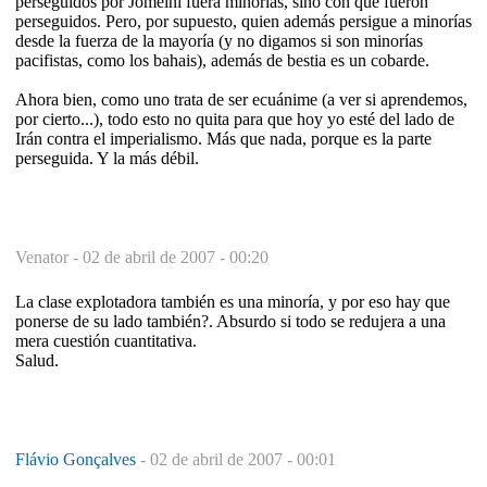
perseguidos por Jomeini fuera minorías, sino con que fueron
perseguidos. Pero, por supuesto, quien además persigue a minorías
desde la fuerza de la mayoría (y no digamos si son minorías
pacifistas, como los bahais), además de bestia es un cobarde.
Ahora bien, como uno trata de ser ecuánime (a ver si aprendemos,
por cierto...), todo esto no quita para que hoy yo esté del lado de
Irán contra el imperialismo. Más que nada, porque es la parte
perseguida. Y la más débil.
Venator -
02 de abril de 2007 - 00:20
La clase explotadora también es una minoría, y por eso hay que
ponerse de su lado también?. Absurdo si todo se redujera a una
mera cuestión cuantitativa.
Salud.
Flávio Gonçalves
-
02 de abril de 2007 - 00:01