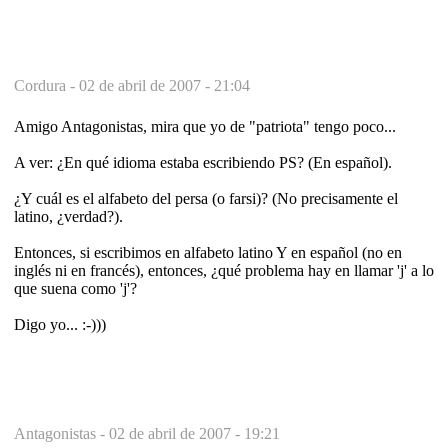
Cordura -
02 de abril de 2007 - 21:04
Amigo Antagonistas, mira que yo de "patriota" tengo poco...
A ver: ¿En qué idioma estaba escribiendo PS? (En español).
¿Y cuál es el alfabeto del persa (o farsi)? (No precisamente el
latino, ¿verdad?).
Entonces, si escribimos en alfabeto latino Y en español (no en
inglés ni en francés), entonces, ¿qué problema hay en llamar 'j' a lo
que suena como 'j'?
Digo yo... :-)))
Antagonistas -
02 de abril de 2007 - 19:21