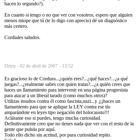
hacen lo segundo?).
En cuanto si tengo o no que ver con vosotros, espero que alguien
menos miope que tú (te lo digo con aprecio) dé un diagnóstico
más certero.
Cordiales saludos.
Drieu -
02 de abril de 2007 - 13:52
Es gracioso lo de Cordura...¿quién eres?...¿qué haces?...¿a qué
juegas?...¿realmente sabes con quien tratas?...¿a quién crees que
haces un llamamiento para intervenir en una página progresista
para atacar a un liberal tarado (como muchos otros)?
Utilizas insultos contra él como fascista,nazi...y ¡¡¡haces un
llamamiento para que se aplique la LEY contra ese tío
amparándote en leyes tipo negación del holocausto!!!
Aclárame eso si puedes, tengo mucha curiosidad.
Definitivamente creo que no tienes nada que ver con el resto de la
gente que pulula por aquí.
Todo ello dicho sin acritud, por pura curiosidad repito.