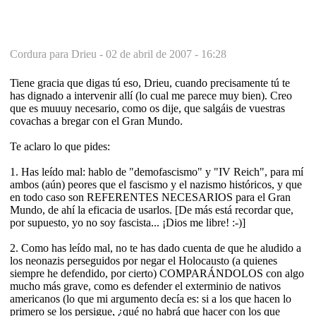
Cordura para Drieu -
02 de abril de 2007 - 16:28
Tiene gracia que digas tú eso, Drieu, cuando precisamente tú te
has dignado a intervenir allí (lo cual me parece muy bien). Creo
que es muuuy necesario, como os dije, que salgáis de vuestras
covachas a bregar con el Gran Mundo.
Te aclaro lo que pides:
1. Has leído mal: hablo de "demofascismo" y "IV Reich", para mí
ambos (aún) peores que el fascismo y el nazismo históricos, y que
en todo caso son REFERENTES NECESARIOS para el Gran
Mundo, de ahí la eficacia de usarlos. [De más está recordar que,
por supuesto, yo no soy fascista... ¡Dios me libre! :-)]
2. Como has leído mal, no te has dado cuenta de que he aludido a
los neonazis perseguidos por negar el Holocausto (a quienes
siempre he defendido, por cierto) COMPARÁNDOLOS con algo
mucho más grave, como es defender el exterminio de nativos
americanos (lo que mi argumento decía es: si a los que hacen lo
primero se los persigue, ¿qué no habrá que hacer con los que