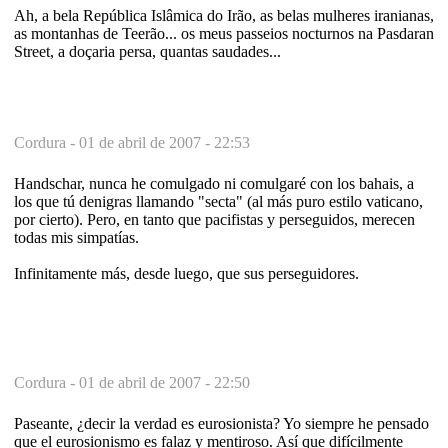
Ah, a bela República Islâmica do Irão, as belas mulheres iranianas,
as montanhas de Teerão... os meus passeios nocturnos na Pasdaran
Street, a doçaria persa, quantas saudades...
Cordura -
01 de abril de 2007 - 22:53
Handschar, nunca he comulgado ni comulgaré con los bahais, a
los que tú denigras llamando "secta" (al más puro estilo vaticano,
por cierto). Pero, en tanto que pacifistas y perseguidos, merecen
todas mis simpatías.
Infinitamente más, desde luego, que sus perseguidores.
Cordura -
01 de abril de 2007 - 22:50
Paseante, ¿decir la verdad es eurosionista? Yo siempre he pensado
que el eurosionismo es falaz y mentiroso. Así que difícilmente