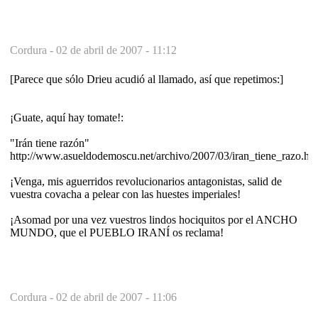
Cordura -
02 de abril de 2007 - 11:12
[Parece que sólo Drieu acudió al llamado, así que repetimos:]
¡Guate, aquí hay tomate!:
"Irán tiene razón"
http://www.asueldodemoscu.net/archivo/2007/03/iran_tiene_razo.ht
¡Venga, mis aguerridos revolucionarios antagonistas, salid de
vuestra covacha a pelear con las huestes imperiales!
¡Asomad por una vez vuestros lindos hociquitos por el ANCHO
MUNDO, que el PUEBLO IRANÍ os reclama!
Cordura -
02 de abril de 2007 - 11:06