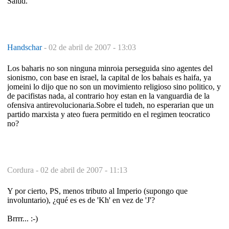
Salud.
Handschar
-
02 de abril de 2007 - 13:03
Los baharis no son ninguna minroia perseguida sino agentes del
sionismo, con base en israel, la capital de los bahais es haifa, ya
jomeini lo dijo que no son un movimiento religioso sino politico, y
de pacifistas nada, al contrario hoy estan en la vanguardia de la
ofensiva antirevolucionaria.Sobre el tudeh, no esperarian que un
partido marxista y ateo fuera permitido en el regimen teocratico
no?
Cordura -
02 de abril de 2007 - 11:13
Y por cierto, PS, menos tributo al Imperio (supongo que
involuntario), ¿qué es es de 'Kh' en vez de 'J'?
Brrrr... :-)