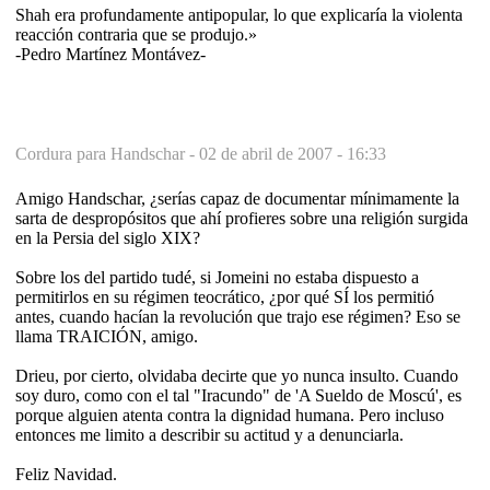
Shah era profundamente antipopular, lo que explicaría la violenta
reacción contraria que se produjo.»
-Pedro Martínez Montávez-
Cordura para Handschar -
02 de abril de 2007 - 16:33
Amigo Handschar, ¿serías capaz de documentar mínimamente la
sarta de despropósitos que ahí profieres sobre una religión surgida
en la Persia del siglo XIX?
Sobre los del partido tudé, si Jomeini no estaba dispuesto a
permitirlos en su régimen teocrático, ¿por qué SÍ los permitió
antes, cuando hacían la revolución que trajo ese régimen? Eso se
llama TRAICIÓN, amigo.
Drieu, por cierto, olvidaba decirte que yo nunca insulto. Cuando
soy duro, como con el tal "Iracundo" de 'A Sueldo de Moscú', es
porque alguien atenta contra la dignidad humana. Pero incluso
entonces me limito a describir su actitud y a denunciarla.
Feliz Navidad.