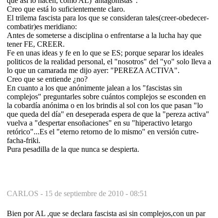
que así lo hacen, como AL)"antagonistas".
Creo que está lo suficientemente claro.
El trilema fascista para los que se consideran tales(creer-obedecer-
combatir)es meridiano:
Antes de someterse a disciplina o enfrentarse a la lucha hay que
tener FE, CREER.
Fe en unas ideas y fe en lo que se ES; porque separar los ideales
politicos de la realidad personal, el "nosotros" del "yo" solo lleva a
lo que un camarada me dijo ayer: "PEREZA ACTIVA".
Creo que se entiende ¿no?
En cuanto a los que anónimente jalean a los "fascistas sin
complejos" preguntarles sobre cuántos complejos se esconden en
la cobardía anónima o en los brindis al sol con los que pasan "lo
que queda del día" en deseperada espera de que la "pereza activa"
vuelva a "despertar ensoñaciones" en su "hiperactivo letargo
retórico"...Es el "eterno retorno de lo mismo" en versión cutre-
facha-friki.
Pura pesadilla de la que nunca se despierta.
CARLOS -
15 de septiembre de 2010 - 08:51
Bien por AL ,que se declara fascista asi sin complejos,con un par