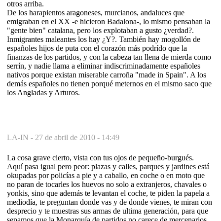
otros arriba.
De los harapientos aragoneses, murcianos, andaluces que
emigraban en el XX -e hicieron Badalona-, lo mismo pensaban la
"gente bien" catalana, pero los explotaban a gusto ¿verdad?.
Inmigrantes maleantes los hay ¿Y?. También hay mogollón de
españoles hijos de puta con el corazón más podrído que la
finanzas de los partidos, y con la cabeza tan llena de mierda como
serrín, y nadie llama a eliminar indiscriminadamente españoles
nativos porque existan miserable carroña "made in Spain". A los
demás españoles no tienen porqué meternos en el mismo saco que
los Angladas y Arturos.
LA-IN -
27 de abril de 2010 - 14:49
La cosa grave cierto, vista con tus ojos de pequeño-burgués.
Aquí pasa igual pero peor: plazas y calles, parques y jardines está
okupadas por policías a pie y a caballo, en coche o en moto que
no paran de tocarles los huevos no solo a extranjeros, chavales o
yonkis, sino que además te levantan el coche, te piden la papela a
mediodía, te preguntan donde vas y de donde vienes, te miran con
desprecio y te muestras sus armas de ultima generación, para que
sepamos que la Monarquía de partidos no carece de mercenarios