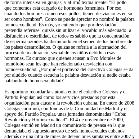
de forma intensiva en granjas, y afirmó textualmente: "El pollo
que comemos está cargado de hormonas femeninas. Por eso,
cuando los hombres comen esos pollos, tienen desviaciones en su
ser como hombres". Como se puede apreciar no nombró la palabra
homosexualidad. Es más, yo entiendo que por desviación
pretendía referirse -quizás sin utilizar el vocablo más adecuado- a
disfunción o esterilidad, de todos es sabido que la concentración
de espermatozoides ha disminuido en el semen de los hombres de
los países desarrollados. O quizás se refería a la alternación del
proceso de maduración sexual de los niños debido a esas
hormonas. Es curioso que quienes acusan a Evo Morales de
homófobo sean los que han relacionado desviación con
homosexualidad. ¿Por qué el portavoz del colectivo Colegas se da
por aludido cuando escucha la palabra desviación si nadie estaba
hablando de homosexualidad?
Es oportuno recordar la sintonía entre el colectivo Colegas y el
Partido Popular, así como los servicios prestados por esta
organización para atacar a la revolución cubana. En enero de 2008
Colegas coordinó, con fondos de la Comunidad de Madrid y el
apoyo del Partido Popular, unas jornadas denominadas "Cuba:
Revolución y Homosexualidad". El 4 de noviembre de 2009,
Colegas emitió en Madrid un comunicado de prensa en la que
denunciaba el supuesto arresto de seis homosexuales cubanos,
además de una cifra de miles de detenciones similares entre 2007 y