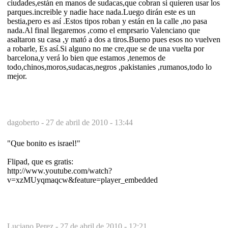
ciudades,están en manos de sudacas,que cobran si quieren usar los
parques.increible y nadie hace nada.Luego dirán este es un
bestia,pero es así .Estos tipos roban y están en la calle ,no pasa
nada.Al final llegaremos ,como el emprsario Valenciano que
asaltaron su casa ,y mató a dos a tiros.Bueno pues esos no vuelven
a robarle, Es así.Si alguno no me cre,que se de una vuelta por
barcelona,y verá lo bien que estamos ,tenemos de
todo,chinos,moros,sudacas,negros ,pakistanies ,rumanos,todo lo
mejor.
dagoberto -
27 de abril de 2010 - 13:44
"Que bonito es israel!"
Flipad, que es gratis:
http://www.youtube.com/watch?
v=xzMUyqmaqcw&feature=player_embedded
Luciano Perez -
27 de abril de 2010 - 12:21