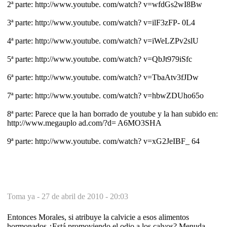
2ª parte: http://www.youtube. com/watch? v=wfdGs2wI8Bw
3ª parte: http://www.youtube. com/watch? v=ilF3zFP- 0L4
4ª parte: http://www.youtube. com/watch? v=iWeLZPv2slU
5ª parte: http://www.youtube. com/watch? v=QbJt979iSfc
6ª parte: http://www.youtube. com/watch? v=TbaAtv3fJDw
7ª parte: http://www.youtube. com/watch? v=hbwZDUho65o
8ª parte: Parece que la han borrado de youtube y la han subido en:
http://www.megauplo ad.com/?d= A6MO3SHA
9ª parte: http://www.youtube. com/watch? v=xG2JeIBF_ 64
Toma ya -
27 de abril de 2010 - 20:03
Entonces Morales, si atribuye la calvicie a esos alimentos
hormonados ¿Está promoviendo el odio a los calvos? Menuda