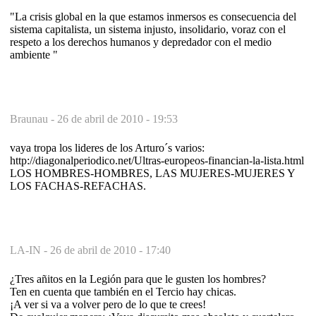
"La crisis global en la que estamos inmersos es consecuencia del
sistema capitalista, un sistema injusto, insolidario, voraz con el
respeto a los derechos humanos y depredador con el medio
ambiente "
Braunau -
26 de abril de 2010 - 19:53
vaya tropa los lideres de los Arturo´s varios:
http://diagonalperiodico.net/Ultras-europeos-financian-la-lista.html
LOS HOMBRES-HOMBRES, LAS MUJERES-MUJERES Y
LOS FACHAS-REFACHAS.
LA-IN -
26 de abril de 2010 - 17:40
¿Tres añitos en la Legión para que le gusten los hombres?
Ten en cuenta que también en el Tercio hay chicas.
¡A ver si va a volver pero de lo que te crees!