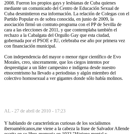
2008. Fueron los propios gays y lesbianas de Cuba quienes
mediante un comunicado del Centro de Educación Sexual de
Cuba desmintieron esa información. La relación de Colegas con el
Partido Popular es de sobra conocida, en junio de 2009, la
asociación firmó un contrato-programa con el PP de Sevilla de
cara a las elecciones de 2011, y que contemplaba también el
rechazo a la Cabalgata del Orgullo Gay que esta ciudad,
gobernada por el PSOE e IU, celebraba ese año por primera vez
con financiación municipal.
Con independencia del mayor o menor rigor científico de Evo
Morales, creo, sinceramente, que los ciegos intentos por
desprestigiar a un líder campesino e indígena desde nuestro
etnocentrismo ha llevado a periodistas y algún miembro del
colectivo homosexual a ver gigantes donde sólo había molinos.
AL -
27 de abril de 2010 - 17:23
Y hablando de características curiosas de los socialismos
iberoaméricanos,me viene a la cabeza la frase de Salvador Allende
escrita en su libro-memoria en 1933,"Higiene mental y