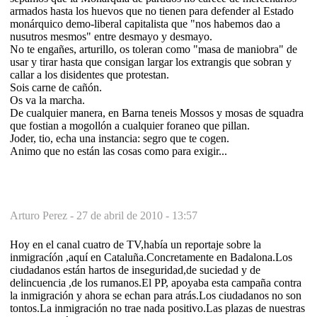
armados hasta los huevos que no tienen para defender al Estado
monárquico demo-liberal capitalista que "nos habemos dao a
nusutros mesmos" entre desmayo y desmayo.
No te engañes, arturillo, os toleran como "masa de maniobra" de
usar y tirar hasta que consigan largar los extrangis que sobran y
callar a los disidentes que protestan.
Sois carne de cañón.
Os va la marcha.
De cualquier manera, en Barna teneis Mossos y mosas de squadra
que fostian a mogollón a cualquier foraneo que pillan.
Joder, tio, echa una instancia: segro que te cogen.
Animo que no están las cosas como para exigir...
Arturo Perez -
27 de abril de 2010 - 13:57
Hoy en el canal cuatro de TV,había un reportaje sobre la
inmigracíón ,aquí en Cataluña.Concretamente en Badalona.Los
ciudadanos están hartos de inseguridad,de suciedad y de
delincuencia ,de los rumanos.El PP, apoyaba esta campaña contra
la inmigración y ahora se echan para atrás.Los ciudadanos no son
tontos.La inmigración no trae nada positivo.Las plazas de nuestras