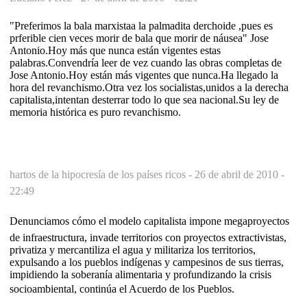
"Preferimos la bala marxistaa la palmadita derchoide ,pues es
prferible cien veces morir de bala que morir de náusea" Jose
Antonio.Hoy más que nunca están vigentes estas
palabras.Convendría leer de vez cuando las obras completas de
Jose Antonio.Hoy están más vigentes que nunca.Ha llegado la
hora del revanchismo.Otra vez los socialistas,unidos a la derecha
capitalista,intentan desterrar todo lo que sea nacional.Su ley de
memoria histórica es puro revanchismo.
hartos de la hipocresía de los países ricos -
26 de abril de 2010 -
22:49
Denunciamos cómo el modelo capitalista impone megaproyectos
de infraestructura, invade territorios con proyectos extractivistas,
privatiza y mercantiliza el agua y militariza los territorios,
expulsando a los pueblos indígenas y campesinos de sus tierras,
impidiendo la soberanía alimentaria y profundizando la crisis
socioambiental, continúa el Acuerdo de los Pueblos.