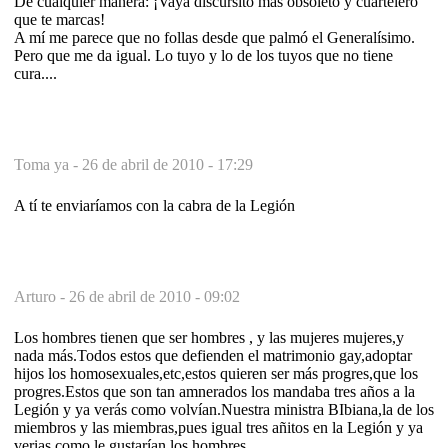
De cualquier manera: ¡Vaya discursito mas obsoleto y cuartelero
que te marcas!
A mí me parece que no follas desde que palmó el Generalísimo.
Pero que me da igual. Lo tuyo y lo de los tuyos que no tiene
cura....
Toma ya -
26 de abril de 2010 - 17:29
A tí te enviaríamos con la cabra de la Legión
Arturo -
26 de abril de 2010 - 09:02
Los hombres tienen que ser hombres , y las mujeres mujeres,y
nada más.Todos estos que defienden el matrimonio gay,adoptar
hijos los homosexuales,etc,estos quieren ser más progres,que los
progres.Estos que son tan amnerados los mandaba tres años a la
Legión y ya verás como volvían.Nuestra ministra BIbiana,la de los
miembros y las miembras,pues igual tres añitos en la Legión y ya
verias como le gustarían los hombres.