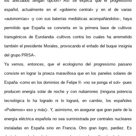
los afectados tengan opción? Así se explica que el progresismo
español, actualmente en el «gobierno central» y en el de varias
«autonomías» -y con sus baterías mediáticas acompañándolos-, haya
permitido que España se convierta en la primera base de cultivos
transgénicos de Eurolandia -cultivos contra los cuales ha arremetido
también el presidente Morales, provocando el enfado del buque insignia
del grupo PRISA-.
Ya vemos, entonces, que el ecologismo del progresismo paisano
consiste en lograr la proeza maravillosa que en los paneles solares de
España -como en los dominios de Felipe II- «no se ponga el sol» -pues
producen energía solar de noche y con nubarrones (ninguna potencia
tecnológica lo ha logrado ni lo logrará, en cambio, los españoles
«Podemos» eso y más)-. Y, asimismo, en asegurar que gran parte de la
energía eléctrica española no sea suministrada por centrales nucleares
instaladas en España sino en Francia. Otro gran logro, pardiez. Es