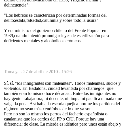
delincuencia":
"Los hebreos se caracterizan por determinadas formas del
delito:estafa,falsedad,calumnia y,sobre todo,la usura".
Y era ministro del gobierno chileno del Frente Popular en
1939,cuando intentó promulgar leyes de esterilización para
deficientes mentales y alcohólicos crónicos.
Toma ya -
27 de abril de 2010 - 15:26
Sí, sí, "los inmigrantes son maleantes". Todos maleantes, sucios y
violentos. En Badalona, ciudad levantada por charnegos -que
también eran lo mismo hace décadas-. Entre los inmigrantes no
hay gente trabajadora, ni decente, ni limpia ni pacífica ni nada que
valga la pena. Así habla la escoria quejica porque los partidos del
régimen no sean más xenófobos de lo que ya son.
Pero no son lo mismo los perros del facherío españolista o
catalanista que los cerdos del PP o CiU. Porque hay una
diferencia: de clase. La mierda es idéntica pero unos están abajo y