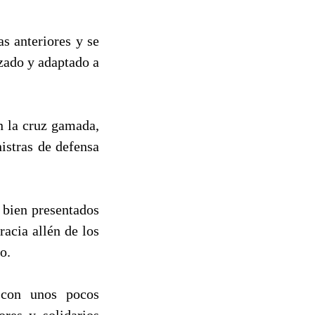
s anteriores y se
zado y adaptado a
n la cruz gamada,
istras de defensa
 bien presentados
acia allén de los
o.
 con unos pocos
ores y solidarios