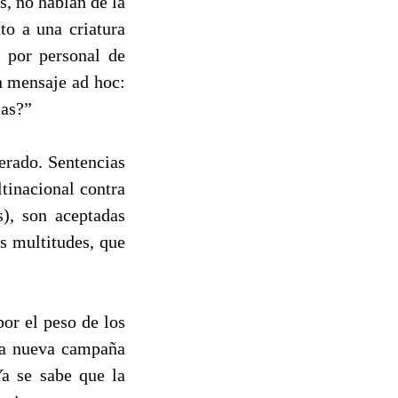
, no hablan de la
to a una criatura
 por personal de
n mensaje ad hoc:
las?”
erado. Sentencias
tinacional contra
), son aceptadas
s multitudes, que
or el peso de los
una nueva campaña
Ya se sabe que la