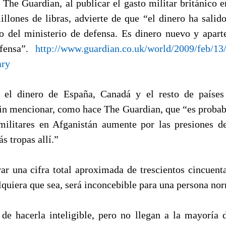
o The Guardian, al publicar el gasto militar británico 
illones de libras, advierte de que “el dinero ha salido
o del ministerio de defensa. Es dinero nuevo y apart
efensa”.
http://www.guardian.co.uk/world/2009/feb/13/
ary
r el dinero de España, Canadá y el resto de países
sin mencionar, como hace The Guardian, que “es probabl
militares en Afganistán aumente por las presiones 
s tropas allí.”
ar una cifra total aproximada de trescientos cincuent
lquiera que sea, será inconcebible para una persona no
de hacerla inteligible, pero no llegan a la mayoría 