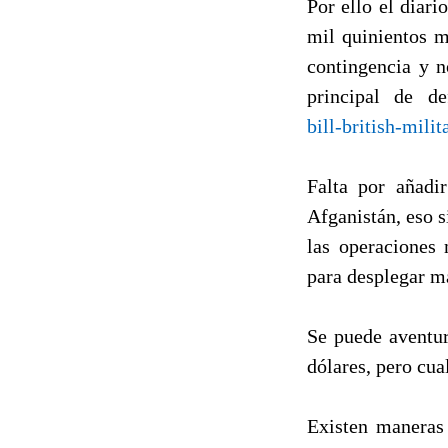
Por ello el diari
mil quinientos m
contingencia y n
principal de d
bill-british-milit
Falta por añadi
Afganistán, eso 
las operaciones 
para desplegar má
Se puede aventur
dólares, pero cua
Existen maneras 