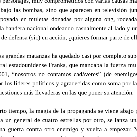
s personajes, muy comprometidos con varias causas más
bajo las bombas, sino que aparecen en televisión jun
apoyada en muletas donadas por alguna ong, rodeada
la bandera nacional ondeando casualmente al lado y u
 de defensa (sic) en acción, ¿quieres formar parte de el
as grandes matanzas ha quedado casi por completo sup
ral estadounidense Franks, que mandaba la fuerza mul
001, “nosotros no contamos cadáveres” (de enemigos
r los líderes políticos y agradecidas como soma por la
cuestiones más llevaderas en las que poner su atención.
rto tiempo, la magia de la propaganda se viene abajo p
a un general de cuatro estrellas por otro, se lanza 
una guerra contra otro enemigo y vuelta a empezar. 