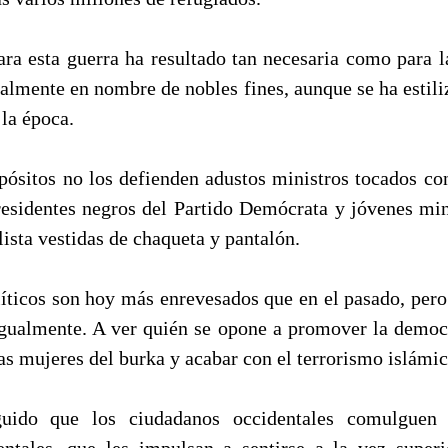
ra esta guerra ha resultado tan necesaria como para la
ualmente en nombre de nobles fines, aunque se ha estili
 la época.
pósitos no los defienden adustos ministros tocados co
residentes negros del Partido Demócrata y jóvenes min
lista vestidas de chaqueta y pantalón.
líticos son hoy más enrevesados que en el pasado, pero
gualmente. A ver quién se opone a promover la democr
las mujeres del burka y acabar con el terrorismo islámic
uido que los ciudadanos occidentales comulguen
ntales, que les impulsan a sentirse a la vez superi