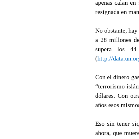
apenas calan en 
resignada en man
No obstante, hay 
a 28 millones de
supera los 4
(
http://data.un.o
Con el dinero gas
“terrorismo islá
dólares. Con otr
años esos mismos
Eso sin tener si
ahora, que muere