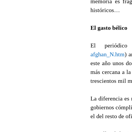
memoria es frág
históricos…
El gasto bélico
El periódi
afghan_N.htm
) 
este año unos do
más cercana a la
trescientos mil m
La diferencia es 
gobiernos cómplic
el del resto de o