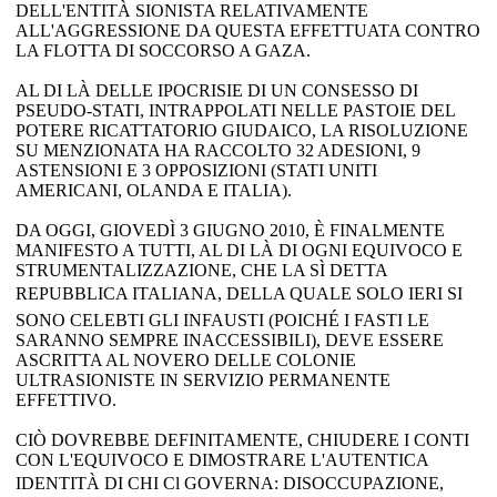
DELL'ENTITÀ SIONISTA RELATIVAMENTE
ALL'AGGRESSIONE DA QUESTA EFFETTUATA CONTRO
LA FLOTTA DI SOCCORSO A GAZA.
AL DI LÀ DELLE IPOCRISIE DI UN CONSESSO DI
PSEUDO-STATI, INTRAPPOLATI NELLE PASTOIE DEL
POTERE RICATTATORIO GIUDAICO, LA RISOLUZIONE
SU MENZIONATA HA RACCOLTO 32 ADESIONI, 9
ASTENSIONI E 3 OPPOSIZIONI (STATI UNITI
AMERICANI, OLANDA E ITALIA).
DA OGGI, GIOVEDÌ 3 GIUGNO 2010, È FINALMENTE
MANIFESTO A TUTTI, AL DI LÀ DI OGNI EQUIVOCO E
STRUMENTALIZZAZIONE, CHE LA SÌ DETTA
REPUBBLICA ITALIANA, DELLA QUALE SOLO IERI SI
SONO CELEBTI GLI INFAUSTI (POICHÉ I FASTI LE
SARANNO SEMPRE INACCESSIBILI), DEVE ESSERE
ASCRITTA AL NOVERO DELLE COLONIE
ULTRASIONISTE IN SERVIZIO PERMANENTE
EFFETTIVO.
CIÒ DOVREBBE DEFINITAMENTE, CHIUDERE I CONTI
CON L'EQUIVOCO E DIMOSTRARE L'AUTENTICA
IDENTITÀ DI CHI Cl GOVERNA: DISOCCUPAZIONE,