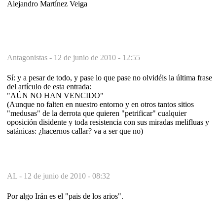
Alejandro Martínez Veiga
Antagonistas -
12 de junio de 2010 - 12:55
Sí: y a pesar de todo, y pase lo que pase no olvidéis la última frase
del artículo de esta entrada:
"AÚN NO HAN VENCIDO"
(Aunque no falten en nuestro entorno y en otros tantos sitios
"medusas" de la derrota que quieren "petrificar" cualquier
oposición disidente y toda resistencia con sus miradas melifluas y
satánicas: ¿hacernos callar? va a ser que no)
AL -
12 de junio de 2010 - 08:32
Por algo Irán es el "pais de los arios".