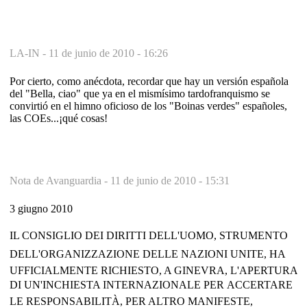
LA-IN -
11 de junio de 2010 - 16:26
Por cierto, como anécdota, recordar que hay un versión española
del "Bella, ciao" que ya en el mismísimo tardofranquismo se
convirtió en el himno oficioso de los "Boinas verdes" españoles,
las COEs...¡qué cosas!
Nota de Avanguardia -
11 de junio de 2010 - 15:31
3 giugno 2010
IL CONSIGLIO DEI DIRITTI DELL'UOMO, STRUMENTO
DELL'ORGANIZZAZIONE DELLE NAZIONI UNITE, HA
UFFICIALMENTE RICHIESTO, A GINEVRA, L'APERTURA
DI UN'INCHIESTA INTERNAZIONALE PER ACCERTARE
LE RESPONSABILITÀ, PER ALTRO MANIFESTE,