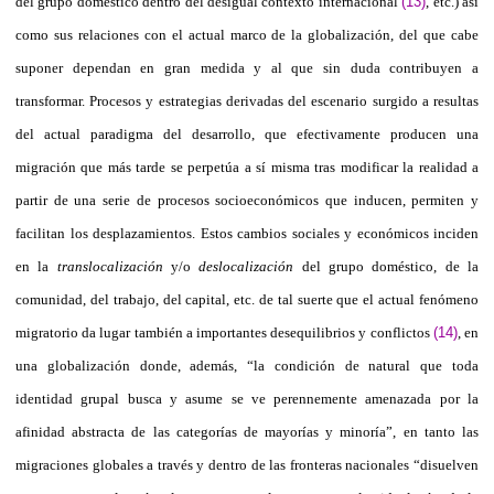
del grupo doméstico dentro del desigual contexto internacional
(13)
, etc.) así
como sus relaciones con el actual marco de la globalización, del que cabe
suponer dependan en gran medida y al que sin duda contribuyen a
transformar. Procesos y estrategias derivadas del escenario surgido a resultas
del actual paradigma del desarrollo, que efectivamente producen una
migración que más tarde se perpetúa a sí misma tras modificar la realidad a
partir de una serie de procesos socioeconómicos que inducen, permiten y
facilitan los desplazamientos. Estos cambios sociales y económicos inciden
en la
translocalización
y/o
deslocalización
del grupo doméstico, de la
comunidad, del trabajo, del capital, etc. de tal suerte que el actual fenómeno
migratorio da lugar también a importantes desequilibrios y conflictos
(14)
, en
una globalización donde, además, “la condición de natural que toda
identidad grupal busca y asume se ve perennemente amenazada por la
afinidad abstracta de las categorías de mayorías y minoría”, en tanto las
migraciones globales a través y dentro de las fronteras nacionales “disuelven