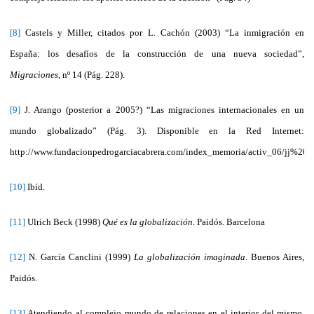
[8]
Castels y Miller, citados por L. Cachón (2003) “La inmigración en
España: los desafíos de la construcción de una nueva sociedad”,
Migraciones
, nº 14 (Pág. 228).
[9]
J. Arango (posterior a 2005?) “Las migraciones internacionales en un
mundo globalizado” (Pág. 3). Disponible en la Red Internet:
http://www.fundacionpedrogarciacabrera.com/index_memoria/activ_06/jj%20i
[10]
Ibíd.
[11]
Ulrich Beck (1998)
Qué es la globalización
. Paidós. Barcelona
[12]
N. García Canclini (1999)
La globalización imaginada
. Buenos Aires,
Paidós.
[13]
Atendiendo al complejo mundo de relaciones en el interior del mismo,