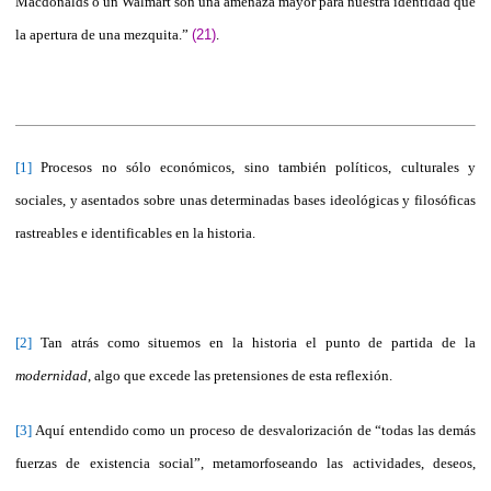
Macdonalds o un Walmart son una ame­na­za mayor para nuestra identidad que
la apertura de una mezquita.”
(21)
.
[1]
Procesos no sólo económicos, sino también políticos, culturales y
sociales, y asentados sobre unas determinadas bases ideológicas y filosóficas
rastreables e identificables en la historia.
[2]
Tan atrás como situemos en la historia el punto de partida de la
modernidad
, algo que excede las pretensiones de esta reflexión.
[3]
Aquí entendido como un proceso de desvalorización de “todas las demás
fuerzas de existencia social”, metamorfoseando las actividades, deseos,