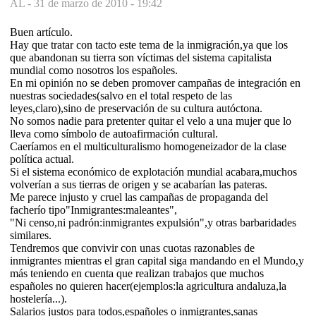
AL -
31 de marzo de 2010 - 19:42
Buen artículo.
Hay que tratar con tacto este tema de la inmigración,ya que los
que abandonan su tierra son víctimas del sistema capitalista
mundial como nosotros los españoles.
En mi opinión no se deben promover campañas de integración en
nuestras sociedades(salvo en el total respeto de las
leyes,claro),sino de preservación de su cultura autóctona.
No somos nadie para pretenter quitar el velo a una mujer que lo
lleva como símbolo de autoafirmación cultural.
Caeríamos en el multiculturalismo homogeneizador de la clase
política actual.
Si el sistema económico de explotación mundial acabara,muchos
volverían a sus tierras de origen y se acabarían las pateras.
Me parece injusto y cruel las campañas de propaganda del
facherío tipo"Inmigrantes:maleantes",
"Ni censo,ni padrón:inmigrantes expulsión",y otras barbaridades
similares.
Tendremos que convivir con unas cuotas razonables de
inmigrantes mientras el gran capital siga mandando en el Mundo,y
más teniendo en cuenta que realizan trabajos que muchos
españoles no quieren hacer(ejemplos:la agricultura andaluza,la
hostelería...).
Salarios justos para todos,españoles o inmigrantes,sanas