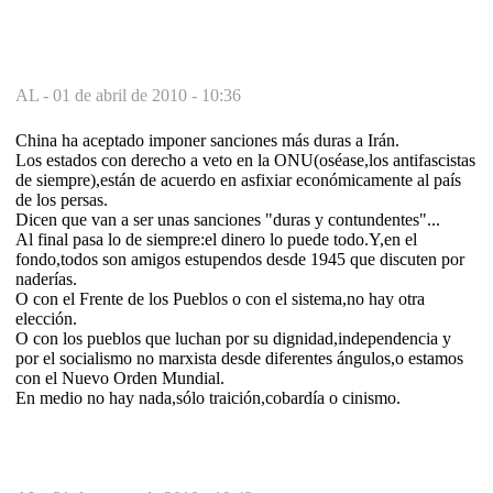
AL -
01 de abril de 2010 - 10:36
China ha aceptado imponer sanciones más duras a Irán.
Los estados con derecho a veto en la ONU(oséase,los antifascistas
de siempre),están de acuerdo en asfixiar económicamente al país
de los persas.
Dicen que van a ser unas sanciones "duras y contundentes"...
Al final pasa lo de siempre:el dinero lo puede todo.Y,en el
fondo,todos son amigos estupendos desde 1945 que discuten por
naderías.
O con el Frente de los Pueblos o con el sistema,no hay otra
elección.
O con los pueblos que luchan por su dignidad,independencia y
por el socialismo no marxista desde diferentes ángulos,o estamos
con el Nuevo Orden Mundial.
En medio no hay nada,sólo traición,cobardía o cinismo.