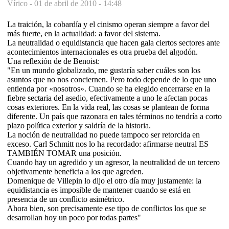
Vírico -
01 de abril de 2010 - 14:48
La traición, la cobardía y el cinismo operan siempre a favor del
más fuerte, en la actualidad: a favor del sistema.
La neutralidad o equidistancia que hacen gala ciertos sectores ante
acontecimientos internacionales es otra prueba del algodón.
Una reflexión de de Benoist:
"En un mundo globalizado, me gustaría saber cuáles son los
asuntos que no nos conciernen. Pero todo depende de lo que uno
entienda por «nosotros». Cuando se ha elegido encerrarse en la
fiebre sectaria del asedio, efectivamente a uno le afectan pocas
cosas exteriores. En la vida real, las cosas se plantean de forma
diferente. Un país que razonara en tales términos no tendría a corto
plazo política exterior y saldría de la historia.
La noción de neutralidad no puede tampoco ser retorcida en
exceso. Carl Schmitt nos lo ha recordado: afirmarse neutral ES
TAMBIÉN TOMAR una posición.
Cuando hay un agredido y un agresor, la neutralidad de un tercero
objetivamente beneficia a los que agreden.
Domenique de Villepin lo dijo el otro día muy justamente: la
equidistancia es imposible de mantener cuando se está en
presencia de un conflicto asimétrico.
Ahora bien, son precisamente ese tipo de conflictos los que se
desarrollan hoy un poco por todas partes"