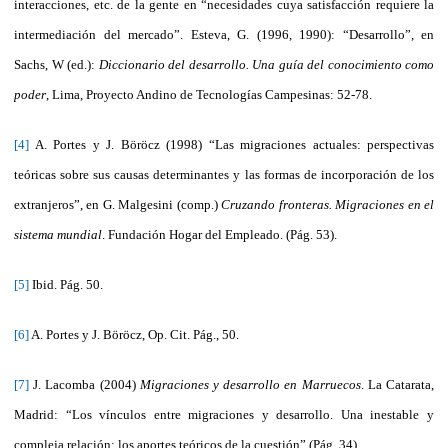
interacciones, etc. de la gente en “necesidades cuya satisfacción requiere la
intermediación del mercado”. Esteva, G. (1996, 1990): “Desarrollo”, en
Sachs, W (ed.):
Diccionario del desarrollo. Una guía del conocimiento como
poder
, Lima, Proyecto Andino de Tecnologías Campesinas: 52-78.
[4]
A. Portes y J. Böröcz (1998) “Las migraciones actuales: perspectivas
teóricas sobre sus causas determinantes y las formas de incorporación de los
extranjeros”, en G. Malgesini (comp.)
Cruzando fronteras. Migraciones en el
sistema mundial
. Fundación Hogar del Empleado. (Pág. 53).
[5]
Ibid. Pág. 50.
[6]
A. Portes y J. Böröcz, Op. Cit. Pág., 50.
[7]
J. Lacomba (2004)
Migraciones y desarrollo en Marruecos
. La Catarata,
Madrid: “Los vínculos entre migraciones y desarrollo. Una inestable y
compleja relación: los aportes teóricos de la cuestión” (Pág. 34)