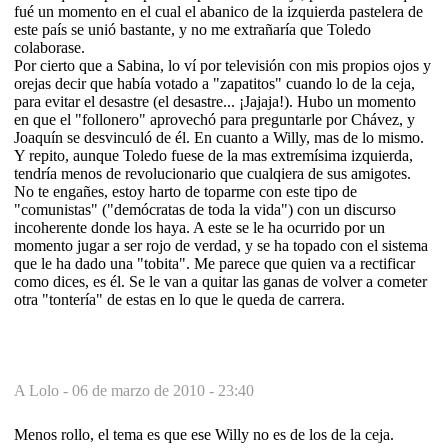
fué un momento en el cual el abanico de la izquierda pastelera de
este país se unió bastante, y no me extrañaría que Toledo
colaborase.
Por cierto que a Sabina, lo ví por televisión con mis propios ojos y
orejas decir que había votado a "zapatitos" cuando lo de la ceja,
para evitar el desastre (el desastre... ¡Jajaja!). Hubo un momento
en que el "follonero" aprovechó para preguntarle por Chávez, y
Joaquín se desvinculó de él. En cuanto a Willy, mas de lo mismo.
Y repito, aunque Toledo fuese de la mas extremísima izquierda,
tendría menos de revolucionario que cualqiera de sus amigotes.
No te engañes, estoy harto de toparme con este tipo de
"comunistas" ("demócratas de toda la vida") con un discurso
incoherente donde los haya. A este se le ha ocurrido por un
momento jugar a ser rojo de verdad, y se ha topado con el sistema
que le ha dado una "tobita". Me parece que quien va a rectificar
como dices, es él. Se le van a quitar las ganas de volver a cometer
otra "tontería" de estas en lo que le queda de carrera.
A Lolo -
06 de marzo de 2010 - 23:40
Menos rollo, el tema es que ese Willy no es de los de la ceja.