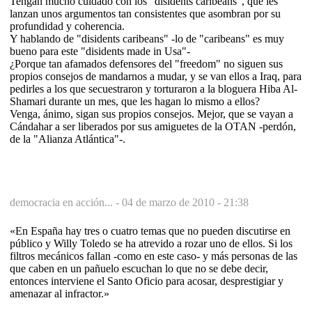
Tengan mucho cuidado con los "disidents caribeans", que les
lanzan unos argumentos tan consistentes que asombran por su
profundidad y coherencia.
Y hablando de "disidents caribeans" -lo de "caribeans" es muy
bueno para este "disidents made in Usa"-
¿Porque tan afamados defensores del "freedom" no siguen sus
propios consejos de mandarnos a mudar, y se van ellos a Iraq, para
pedirles a los que secuestraron y torturaron a la bloguera Hiba Al-
Shamari durante un mes, que les hagan lo mismo a ellos?
Venga, ánimo, sigan sus propios consejos. Mejor, que se vayan a
Cándahar a ser liberados por sus amiguetes de la OTAN -perdón,
de la "Alianza Atlántica"-.
democracia en acción... -
04 de marzo de 2010 - 21:38
«En España hay tres o cuatro temas que no pueden discutirse en
público y Willy Toledo se ha atrevido a rozar uno de ellos. Si los
filtros mecánicos fallan -como en este caso- y más personas de las
que caben en un pañuelo escuchan lo que no se debe decir,
entonces interviene el Santo Oficio para acosar, desprestigiar y
amenazar al infractor.»