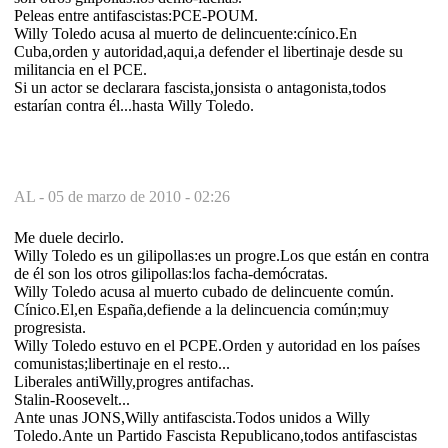
Peleas entre antifascistas:PCE-POUM.
Willy Toledo acusa al muerto de delincuente:cínico.En
Cuba,orden y autoridad,aqui,a defender el libertinaje desde su
militancia en el PCE.
Si un actor se declarara fascista,jonsista o antagonista,todos
estarían contra él...hasta Willy Toledo.
AL -
05 de marzo de 2010 - 02:26
Me duele decirlo.
Willy Toledo es un gilipollas:es un progre.Los que están en contra
de él son los otros gilipollas:los facha-demócratas.
Willy Toledo acusa al muerto cubado de delincuente común.
Cínico.El,en España,defiende a la delincuencia común;muy
progresista.
Willy Toledo estuvo en el PCPE.Orden y autoridad en los países
comunistas;libertinaje en el resto...
Liberales antiWilly,progres antifachas.
Stalin-Roosevelt...
Ante unas JONS,Willy antifascista.Todos unidos a Willy
Toledo.Ante un Partido Fascista Republicano,todos antifascistas