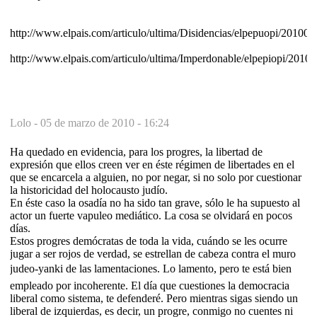
http://www.elpais.com/articulo/ultima/Disidencias/elpepuopi/201003
http://www.elpais.com/articulo/ultima/Imperdonable/elpepiopi/20100
Lolo -
05 de marzo de 2010 - 16:24
Ha quedado en evidencia, para los progres, la libertad de
expresión que ellos creen ver en éste régimen de libertades en el
que se encarcela a alguien, no por negar, si no solo por cuestionar
la historicidad del holocausto judío.
En éste caso la osadía no ha sido tan grave, sólo le ha supuesto al
actor un fuerte vapuleo mediático. La cosa se olvidará en pocos
días.
Estos progres demócratas de toda la vida, cuándo se les ocurre
jugar a ser rojos de verdad, se estrellan de cabeza contra el muro
judeo-yanki de las lamentaciones. Lo lamento, pero te está bien
empleado por incoherente. El día que cuestiones la democracia
liberal como sistema, te defenderé. Pero mientras sigas siendo un
liberal de izquierdas, es decir, un progre, conmigo no cuentes ni