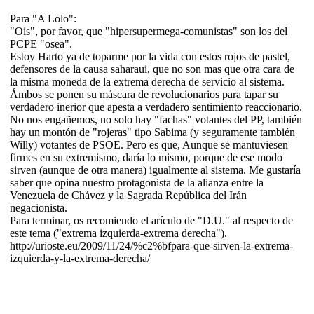
Para "A Lolo":
"Ois", por favor, que "hipersupermega-comunistas" son los del
PCPE "osea".
Estoy Harto ya de toparme por la vida con estos rojos de pastel,
defensores de la causa saharaui, que no son mas que otra cara de
la misma moneda de la extrema derecha de servicio al sistema.
Ámbos se ponen su máscara de revolucionarios para tapar su
verdadero inerior que apesta a verdadero sentimiento reaccionario.
No nos engañemos, no solo hay "fachas" votantes del PP, también
hay un montón de "rojeras" tipo Sabima (y seguramente también
Willy) votantes de PSOE. Pero es que, Aunque se mantuviesen
firmes en su extremismo, daría lo mismo, porque de ese modo
sirven (aunque de otra manera) igualmente al sistema. Me gustaría
saber que opina nuestro protagonista de la alianza entre la
Venezuela de Chávez y la Sagrada República del Irán
negacionista.
Para terminar, os recomiendo el arículo de "D.U." al respecto de
este tema ("extrema izquierda-extrema derecha").
http://urioste.eu/2009/11/24/%c2%bfpara-que-sirven-la-extrema-
izquierda-y-la-extrema-derecha/