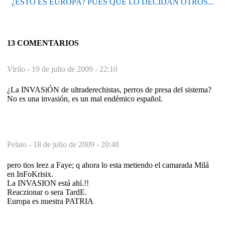
¿ESTO ES EUROPA? PUES QUE LO DECIDAN OTROS...
13 COMENTARIOS
Virilo -
19 de julio de 2009 - 22:10
¿La INVASiÓN de ultraderechistas, perros de presa del sistema?
No es una invasión, es un mal endémico español.
Pelaio -
18 de julio de 2009 - 20:48
pero tios leez a Faye; q ahora lo esta metiendo el camarada Milá
en InFoKrisix.
La INVASION está ahí.!!
Reaczionar o sera TardE.
Europa es nuestra PATRIA