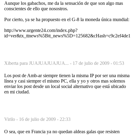
Aunque los gabachos, me da la sensación de que son algo mas
conscientes de ello que nosostros.
Por cierto, ya se ha propuesto en el G-8 la moneda única mundial:
http://www.urgente24.com/index.php?
id=ver&tx_ttnews%5Btt_news%5D=125682&cHash=c9c2ef4de1
Xiberta para JUAJUAJUAJUA... -
17 de julio de 2009 - 01:53
Los post de Amb-ar siempre tienen la misma IP por ser una misma
línea y casi siempre el mismo PC, ella y yo y otros mas solemos
enviar los post desde un local social alternativo que está ubicado
en mi ciudad.
Virilo -
16 de julio de 2009 - 22:33
O sea, que en Francia ya no quedan aldeas galas que resisten