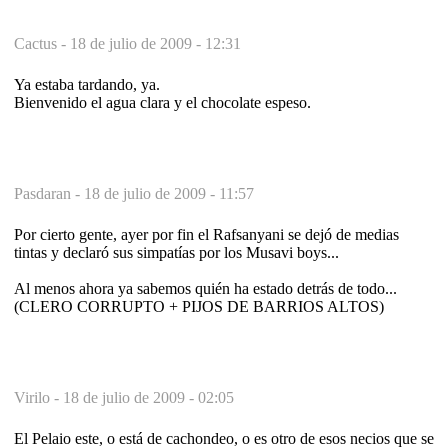
Cactus -
18 de julio de 2009 - 12:31
Ya estaba tardando, ya.
Bienvenido el agua clara y el chocolate espeso.
Pasdaran -
18 de julio de 2009 - 11:57
Por cierto gente, ayer por fin el Rafsanyani se dejó de medias
tintas y declaró sus simpatías por los Musavi boys...
Al menos ahora ya sabemos quién ha estado detrás de todo...
(CLERO CORRUPTO + PIJOS DE BARRIOS ALTOS)
Virilo -
18 de julio de 2009 - 02:05
El Pelaio este, o está de cachondeo, o es otro de esos necios que se