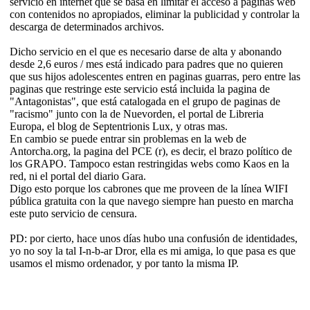
servicio en internet que se basa en limitar el acceso a páginas web
con contenidos no apropiados, eliminar la publicidad y controlar la
descarga de determinados archivos.
Dicho servicio en el que es necesario darse de alta y abonando
desde 2,6 euros / mes está indicado para padres que no quieren
que sus hijos adolescentes entren en paginas guarras, pero entre las
paginas que restringe este servicio está incluida la pagina de
"Antagonistas", que está catalogada en el grupo de paginas de
"racismo" junto con la de Nuevorden, el portal de Libreria
Europa, el blog de Septentrionis Lux, y otras mas.
En cambio se puede entrar sin problemas en la web de
Antorcha.org, la pagina del PCE (r), es decir, el brazo político de
los GRAPO. Tampoco estan restringidas webs como Kaos en la
red, ni el portal del diario Gara.
Digo esto porque los cabrones que me proveen de la línea WIFI
pública gratuita con la que navego siempre han puesto en marcha
este puto servicio de censura.
PD: por cierto, hace unos días hubo una confusión de identidades,
yo no soy la tal I-n-b-ar Dror, ella es mi amiga, lo que pasa es que
usamos el mismo ordenador, y por tanto la misma IP.