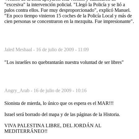
"excesiva" la intervención policial. "Llegó la Policía y se lió a
palos contra ellos. Fue muy desproporcionado", explicó Manuel.
"En poco tiempo vinieron 15 coches de la Policía Local y más de
cien personas se concentraron en la mezquita. Fue impresionante".
Jaled Meshaal -
16 de julio de 2009 - 11:09
"Los israelíes no quebrantarán nuestra voluntad de ser libres"
Angry_Arab -
16 de julio de 2009 - 10:16
Sionista de mierda, lo único que os espera es el MAR!!!
Israel será borrado del mapa y de las páginas de la Historia.
VIVA PALESTINA LIBRE, DEL JORDÁN AL
MEDITERRÁNEO!!