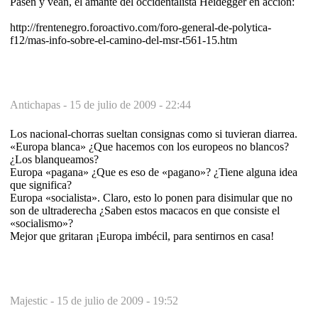
Pasen y vean, el amante del occidentalista Heidegger en acción:
http://frentenegro.foroactivo.com/foro-general-de-polytica-
f12/mas-info-sobre-el-camino-del-msr-t561-15.htm
Antichapas -
15 de julio de 2009 - 22:44
Los nacional-chorras sueltan consignas como si tuvieran diarrea.
«Europa blanca» ¿Que hacemos con los europeos no blancos?
¿Los blanqueamos?
Europa «pagana» ¿Que es eso de «pagano»? ¿Tiene alguna idea
que significa?
Europa «socialista». Claro, esto lo ponen para disimular que no
son de ultraderecha ¿Saben estos macacos en que consiste el
«socialismo»?
Mejor que gritaran ¡Europa imbécil, para sentirnos en casa!
Majestic -
15 de julio de 2009 - 19:52