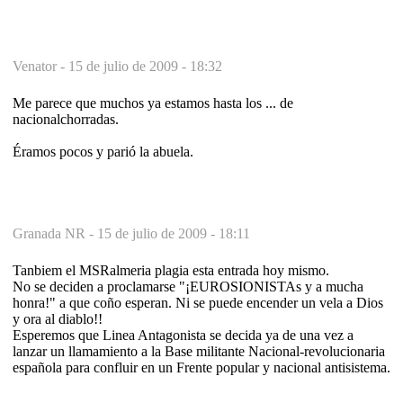
Venator -
15 de julio de 2009 - 18:32
Me parece que muchos ya estamos hasta los ... de
nacionalchorradas.
Éramos pocos y parió la abuela.
Granada NR -
15 de julio de 2009 - 18:11
Tanbiem el MSRalmeria plagia esta entrada hoy mismo.
No se deciden a proclamarse "¡EUROSIONISTAs y a mucha
honra!" a que coño esperan. Ni se puede encender un vela a Dios
y ora al diablo!!
Esperemos que Linea Antagonista se decida ya de una vez a
lanzar un llamamiento a la Base militante Nacional-revolucionaria
española para confluir en un Frente popular y nacional antisistema.