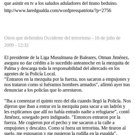
que asistir en tv a los saludos aduladores del tirano beduino.
http://www.laredgualda.com/wordpresspatriota/?p=2756
Otros que defienden Occidente del terrorismo -
16 de julio de
2009 - 12:32
El presidente de la Liga Musulmana de Baleares, Otman Jiménez,
asegura no dar crédito a lo sucedido anteanoche en la mezquita de
Palma y descarga toda la responsabilidad del altercado en los
agentes de la Policía Local.
"Entraron en la mezquita por la fuerza, nos sacaron a empujones y
nos trataron como si fuéramos hombres armados", afirmó ayer tras
denunciar a los policías que lo arrestaron.
"Iba a comenzar el quinto rezo del día cuando llegó la Policía. Nos
dijeron que iban a entrar en la mezquita para sacar a un ladrón y
les explicamos que allí no había entrado nadie a refugiarse", contó
Jiménez, sosegado pero indignado. "Entonces entraron por la
fuerza. Me cogieron por el pecho y me sacaron a la calle a
empujones y descalzo. Como si fuera un terrorista. Me tiraron al
suelo, me esposaron y me pusieron la rodilla en la espalda".