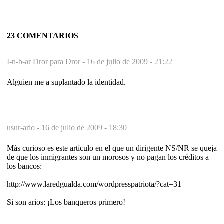
23 COMENTARIOS
I-n-b-ar Dror para Dror -
16 de julio de 2009 - 21:22
Alguien me a suplantado la identidad.
usur-ario -
16 de julio de 2009 - 18:30
Más curioso es este artículo en el que un dirigente NS/NR se queja
de que los inmigrantes son un morosos y no pagan los créditos a
los bancos:
http://www.laredgualda.com/wordpresspatriota/?cat=31
Si son arios: ¡Los banqueros primero!