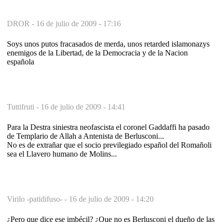
DROR -
16 de julio de 2009 - 17:16
Soys unos putos fracasados de merda, unos retarded islamonazys
enemigos de la Libertad, de la Democracia y de la Nacion
española
Tuttifruti -
16 de julio de 2009 - 14:41
Para la Destra siniestra neofascista el coronel Gaddaffi ha pasado
de Templario de Allah a Antenista de Berlusconi...
No es de extrañar que el socio previlegiado español del Romañoli
sea el Llavero humano de Molins...
Virilo -patidifuso- -
16 de julio de 2009 - 14:20
¿Pero que dice ese imbécil? ¿Que no es Berlusconi el dueño de las