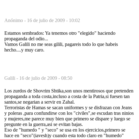
Anónimo -
16 de julio de 2009 - 10:02
Estamos sembrados: Ya tenemos otro "elegido" haciendo
propaganda del odio...
Vamos Galili no me seas gilili, pagareis todo lo que habeis
hecho....y muy caro.
Galili -
16 de julio de 2009 - 08:50
Los zurdos de Shovrim Shtika,son unos mentirosos que pretenden
propaganda a toda costa,incluso a costa de la Patria,si fuesen tan
santos,se negarian a servir en Zahal.
Terroristas de Hamas se sacan uniformes y se disfrazan con Jeans
y poleras ,para confundirse con los "civiles",se escudan tras ninios
y mujeres,me parece muy bien que primero se dispare y luego se
pregunte en la guerra,asi se evitan bajas.
Eso de "humedo " y "seco" se usa en los ejercicios,primero se
hace en "seco"(iavesh)y cuando esta todo claro en "humedo"