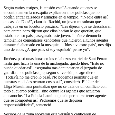
Según varios testigos, la tensión estalló cuando quienes se
encontraban en la mezquita explicaron a los policías que no
podían entrar calzados y armados en el templo. "¡Nadie entra así
en casa de Dios!", clamaba Rachid, un joven musulmán que
trabajaba en un locutorio próximo. "Les dijeron que se descalzaran
para entrar, pero dijeron que ellos hacían lo que querían, que
estaban en su país", aseguraba este joven. Jiménez denunció
también los comentarios xenófobos que hicieron algunos agentes
durante el altercado en la mezquita. "´Idos a vuestro país´, nos dijo
uno de ellos. ¿A qué país, si soy español?, pensé yo".
Jiménez pasó unas horas en los calabozos cuartel de Sant Ferran
hasta que, hacia la una de la madrugada, quedó libre. "Esto no
puede quedar así", aseguraba tras denunciar en el juzgado de
guardia a los policías que, según su versión, le agredieron.
"Todavía no me creo lo pasó. No podemos permitir que en
nuestras ciudades ocurran cosas así", consideró. El líder de la
Lliga Musulmana puntualizó que no se trata de un conflicto con
todo el cuerpo policial, sino contra los agentes que actuaron
anteanoche. "La Policía Local no puede permitirse tener agentes
que se comporten así. Pediremos que se depuren
responsabilidades", sentenció.
Vecinos de la zona apoyaron esta versión y calificaron de