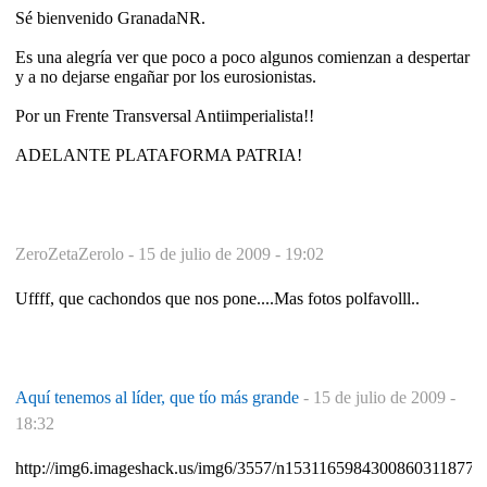
Sé bienvenido GranadaNR.
Es una alegría ver que poco a poco algunos comienzan a despertar
y a no dejarse engañar por los eurosionistas.
Por un Frente Transversal Antiimperialista!!
ADELANTE PLATAFORMA PATRIA!
ZeroZetaZerolo -
15 de julio de 2009 - 19:02
Uffff, que cachondos que nos pone....Mas fotos polfavolll..
Aquí tenemos al líder, que tío más grande
-
15 de julio de 2009 -
18:32
http://img6.imageshack.us/img6/3557/n1531165984300860311877.j