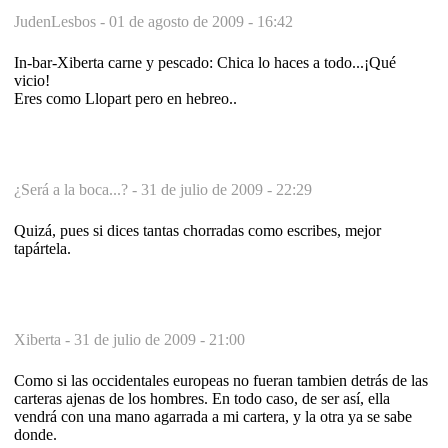
JudenLesbos -
01 de agosto de 2009 - 16:42
In-bar-Xiberta carne y pescado: Chica lo haces a todo...¡Qué
vicio!
Eres como Llopart pero en hebreo..
¿Será a la boca...? -
31 de julio de 2009 - 22:29
Quizá, pues si dices tantas chorradas como escribes, mejor
tapártela.
Xiberta -
31 de julio de 2009 - 21:00
Como si las occidentales europeas no fueran tambien detrás de las
carteras ajenas de los hombres. En todo caso, de ser así, ella
vendrá con una mano agarrada a mi cartera, y la otra ya se sabe
donde.