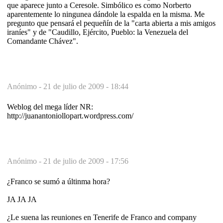
que aparece junto a Ceresole. Simbólico es como Norberto
aparentemente lo ningunea dándole la espalda en la misma. Me
pregunto que pensará el pequeñín de la "carta abierta a mis amigos
iraníes" y de "Caudillo, Ejército, Pueblo: la Venezuela del
Comandante Chávez".
Anónimo -
21 de julio de 2009 - 18:44
Weblog del mega líder NR:
http://juanantoniollopart.wordpress.com/
Anónimo -
21 de julio de 2009 - 17:56
¿Franco se sumó a últinma hora?
JA JA JA
¿Le suena las reuniones en Tenerife de Franco and company