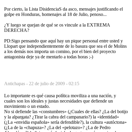
Por cierto, la Lista DisidenciaS da asco, mensajes justificando el
golpe en Honduras, homenajes al 18 de Julio, penoso...
¿Y luego se quejan de qué se os vincule a la EXTREMA
DERECHA?
PD:Sigo pensando que aquí hay un pique personal entre usted y
Llopart que independientemente de lo basura que sea el de Molins
a los demás nos importa un comino, por el bien del proyecto
antagonista deje ya de mentarlo a todas horas ;-)
Antichapas -
22 de julio de 2009 - 02:15
Lo importante es qué causa política moviliza a una nación, y
cuales son los ideales y justas necesidades que defiende un
movimiento o un estado.
No si defiende las «constumbres» (¿Cuales de ellas? ¿La del botijo
y la alpargata? ¿Tirar la cabra del campanario?) la «identidad»
(¿La «envidia española» sería defendible?), la cultura «autóctona»
(¿La de la «chapuza»? ¿La del «pelotazo»? ¿La de Pedro