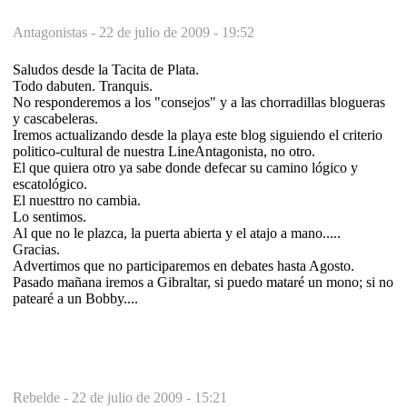
Antagonistas -
22 de julio de 2009 - 19:52
Saludos desde la Tacita de Plata.
Todo dabuten. Tranquis.
No responderemos a los "consejos" y a las chorradillas blogueras
y cascabeleras.
Iremos actualizando desde la playa este blog siguiendo el criterio
politico-cultural de nuestra LineAntagonista, no otro.
El que quiera otro ya sabe donde defecar su camino lógico y
escatológico.
El nuesttro no cambia.
Lo sentimos.
Al que no le plazca, la puerta abierta y el atajo a mano.....
Gracias.
Advertimos que no participaremos en debates hasta Agosto.
Pasado mañana iremos a Gibraltar, si puedo mataré un mono; si no
patearé a un Bobby....
Rebelde -
22 de julio de 2009 - 15:21