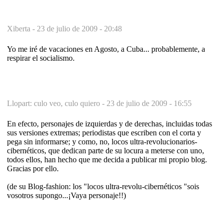
Xiberta -
23 de julio de 2009 - 20:48
Yo me iré de vacaciones en Agosto, a Cuba... probablemente, a
respirar el socialismo.
Llopart: culo veo, culo quiero -
23 de julio de 2009 - 16:55
En efecto, personajes de izquierdas y de derechas, incluidas todas
sus versiones extremas; periodistas que escriben con el corta y
pega sin informarse; y como, no, locos ultra-revolucionarios-
cibernéticos, que dedican parte de su locura a meterse con uno,
todos ellos, han hecho que me decida a publicar mi propio blog.
Gracias por ello.
(de su Blog-fashion: los "locos ultra-revolu-cibernéticos "sois
vosotros supongo...¡Vaya personaje!!)