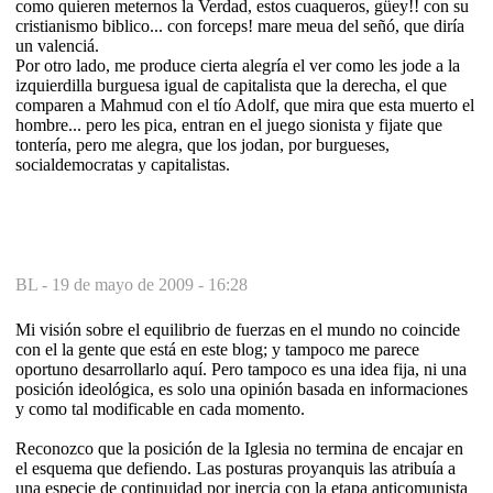
como quieren meternos la Verdad, estos cuaqueros, güey!! con su
cristianismo biblico... con forceps! mare meua del señó, que diría
un valenciá.
Por otro lado, me produce cierta alegría el ver como les jode a la
izquierdilla burguesa igual de capitalista que la derecha, el que
comparen a Mahmud con el tío Adolf, que mira que esta muerto el
hombre... pero les pica, entran en el juego sionista y fijate que
tontería, pero me alegra, que los jodan, por burgueses,
socialdemocratas y capitalistas.
BL -
19 de mayo de 2009 - 16:28
Mi visión sobre el equilibrio de fuerzas en el mundo no coincide
con el la gente que está en este blog; y tampoco me parece
oportuno desarrollarlo aquí. Pero tampoco es una idea fija, ni una
posición ideológica, es solo una opinión basada en informaciones
y como tal modificable en cada momento.
Reconozco que la posición de la Iglesia no termina de encajar en
el esquema que defiendo. Las posturas proyanquis las atribuía a
una especie de continuidad por inercia con la etapa anticomunista