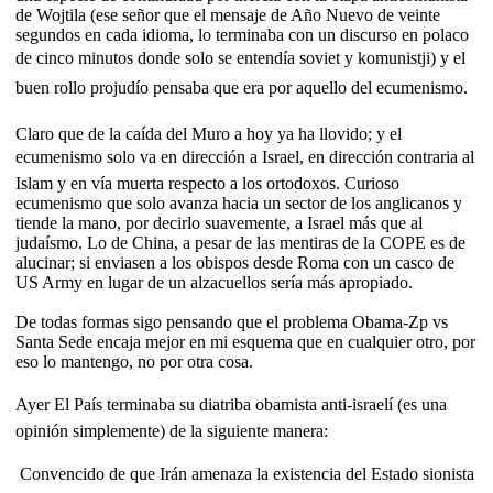
de Wojtila (ese señor que el mensaje de Año Nuevo de veinte
segundos en cada idioma, lo terminaba con un discurso en polaco
de cinco minutos donde solo se entendía soviet y komunistji) y el
buen rollo projudío pensaba que era por aquello del ecumenismo.
Claro que de la caída del Muro a hoy ya ha llovido; y el
ecumenismo solo va en dirección a Israel, en dirección contraria al
Islam y en vía muerta respecto a los ortodoxos. Curioso
ecumenismo que solo avanza hacia un sector de los anglicanos y
tiende la mano, por decirlo suavemente, a Israel más que al
judaísmo. Lo de China, a pesar de las mentiras de la COPE es de
alucinar; si enviasen a los obispos desde Roma con un casco de
US Army en lugar de un alzacuellos sería más apropiado.
De todas formas sigo pensando que el problema Obama-Zp vs
Santa Sede encaja mejor en mi esquema que en cualquier otro, por
eso lo mantengo, no por otra cosa.
Ayer El País terminaba su diatriba obamista anti-israelí (es una
opinión simplemente) de la siguiente manera:
 Convencido de que Irán amenaza la existencia del Estado sionista