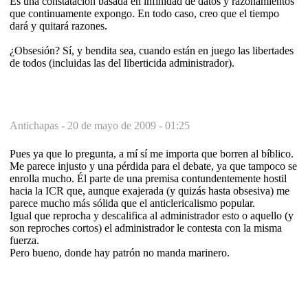
Es una constatación basada en infinidad de datos y razonamientos
que continuamente expongo. En todo caso, creo que el tiempo
dará y quitará razones.
¿Obsesión? Sí, y bendita sea, cuando están en juego las libertades
de todos (incluidas las del liberticida administrador).
Antichapas -
20 de mayo de 2009 - 01:25
Pues ya que lo pregunta, a mí sí me importa que borren al bíblico.
Me parece injusto y una pérdida para el debate, ya que tampoco se
enrolla mucho. Él parte de una premisa contundentemente hostil
hacia la ICR que, aunque exajerada (y quizás hasta obsesiva) me
parece mucho más sólida que el anticlericalismo popular.
Igual que reprocha y descalifica al administrador esto o aquello (y
son reproches cortos) el administrador le contesta con la misma
fuerza.
Pero bueno, donde hay patrón no manda marinero.