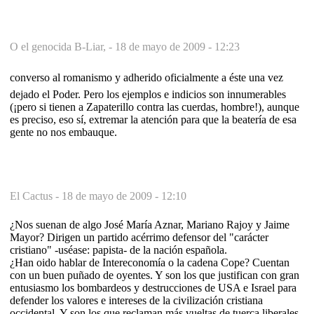
O el genocida B-Liar, -
18 de mayo de 2009 - 12:23
converso al romanismo y adherido oficialmente a éste una vez
dejado el Poder. Pero los ejemplos e indicios son innumerables
(¡pero si tienen a Zapaterillo contra las cuerdas, hombre!), aunque
es preciso, eso sí, extremar la atención para que la beatería de esa
gente no nos embauque.
El Cactus -
18 de mayo de 2009 - 12:10
¿Nos suenan de algo José María Aznar, Mariano Rajoy y Jaime
Mayor? Dirigen un partido acérrimo defensor del "carácter
cristiano" -uséase: papista- de la nación española.
¿Han oido hablar de Intereconomía o la cadena Cope? Cuentan
con un buen puñado de oyentes. Y son los que justifican con gran
entusiasmo los bombardeos y destrucciones de USA e Israel para
defender los valores e intereses de la civilización cristiana
occidental. Y son los que reclaman más vueltas de tuerca liberales