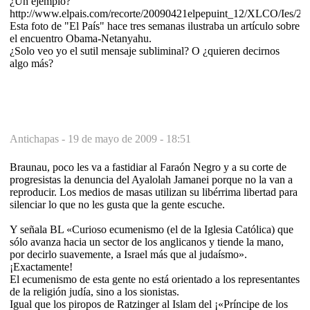
¿Un ejemplo?
http://www.elpais.com/recorte/20090421elpepuint_12/XLCO/Ies/20
Esta foto de "El País" hace tres semanas ilustraba un artículo sobre
el encuentro Obama-Netanyahu.
¿Solo veo yo el sutil mensaje subliminal? O ¿quieren decirnos
algo más?
Antichapas -
19 de mayo de 2009 - 18:51
Braunau, poco les va a fastidiar al Faraón Negro y a su corte de
progresistas la denuncia del Ayalolah Jamanei porque no la van a
reproducir. Los medios de masas utilizan su libérrima libertad para
silenciar lo que no les gusta que la gente escuche.
Y señala BL «Curioso ecumenismo (el de la Iglesia Católica) que
sólo avanza hacia un sector de los anglicanos y tiende la mano,
por decirlo suavemente, a Israel más que al judaísmo».
¡Exactamente!
El ecumenismo de esta gente no está orientado a los representantes
de la religión judía, sino a los sionistas.
Igual que los piropos de Ratzinger al Islam del ¡«Príncipe de los