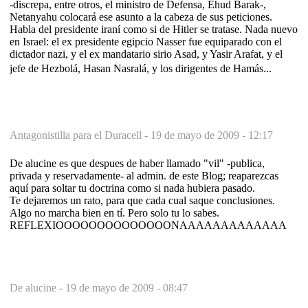
-discrepa, entre otros, el ministro de Defensa, Ehud Barak-,
Netanyahu colocará ese asunto a la cabeza de sus peticiones.
Habla del presidente iraní como si de Hitler se tratase. Nada nuevo
en Israel: el ex presidente egipcio Nasser fue equiparado con el
dictador nazi, y el ex mandatario sirio Asad, y Yasir Arafat, y el
jefe de Hezbolá, Hasan Nasralá, y los dirigentes de Hamás... 
Antagonistilla para el Duracell -
19 de mayo de 2009 - 12:17
De alucine es que despues de haber llamado "vil" -publica,
privada y reservadamente- al admin. de este Blog; reaparezcas
aquí para soltar tu doctrina como si nada hubiera pasado.
Te dejaremos un rato, para que cada cual saque conclusiones.
Algo no marcha bien en tí. Pero solo tu lo sabes.
REFLEXIOOOOOOOOOOOOOONAAAAAAAAAAAAA
De alucine -
19 de mayo de 2009 - 08:47