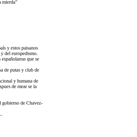
na mierda"
aís y estos paisanos
l y del europedismo.
 españolarras que se
a de putas y club de
nacional y humana de
espues de mear se la
al gobierno de Chavez-
..