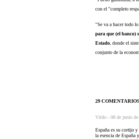
con el "completo respa
"Se va a hacer todo lo
para que (el banco) s
Estado
, donde el sis
conjunto de la econom
29 COMENTARIO
Virilo -
08 de junio de
España es su cortijo y
la esencia de España 