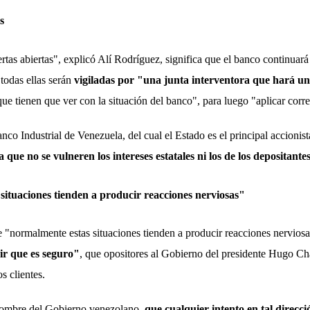
s
rtas abiertas", explicó Alí Rodríguez, significa que el banco continua
todas ellas serán
vigiladas por "una junta interventora que hará un
que tienen que ver con la situación del banco", para luego "aplicar corre
nco Industrial de Venezuela, del cual el Estado es el principal accioni
 que no se vulneren los intereses estatales ni los de los depositante
ituaciones tienden a producir reacciones nerviosas"
 "normalmente estas situaciones tienden a producir reacciones nervios
ir que es seguro"
, que opositores al Gobierno del presidente Hugo C
os clientes.
 nombre del Gobierno venezolano,
que cualquier intento en tal direcció