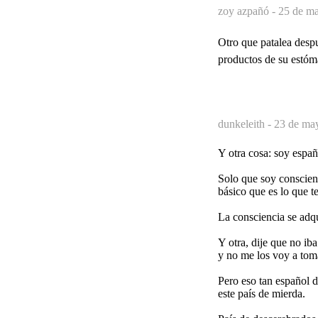
zoy azpañó -
25 de ma
Otro que patalea despu
productos de su estóm
dunkeleith -
23 de may
Y otra cosa: soy españ
Solo que soy conscien
básico que es lo que t
La consciencia se adqu
Y otra, dije que no iba
y no me los voy a toma
Pero eso tan español d
este país de mierda.