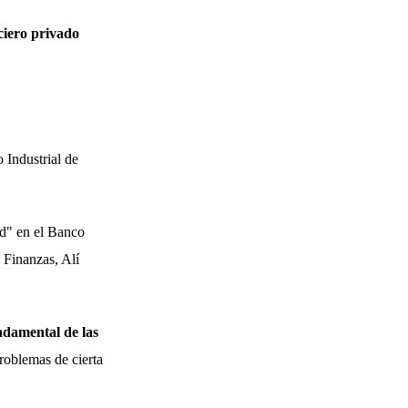
nciero privado
 Industrial de
ad" en el Banco
e Finanzas, Alí
undamental de las
"problemas de cierta