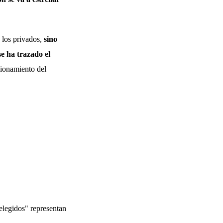
.
e los privados,
sino
se ha trazado el
cionamiento del
elegidos" representan