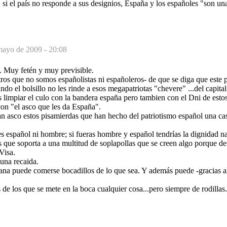
, si el país no responde a sus designios, España y los españoles "son u
mayo de 2009 - 20:08
 Muy fetén y muy previsible.
tros que no somos españolistas ni españoleros- de que se diga que este p
 el bolsillo no les rinde a esos megapatriotas "chevere" ...del capita
limpiar el culo con la bandera españa pero tambien con el Dni de estos
 con "el asco que les da España".
n asco estos pisamierdas que han hecho del patriotismo español una cas
es español ni hombre; si fueras hombre y español tendrías la dignidad 
ais que soporta a una multitud de soplapollas que se creen algo porque d
Visa.
 una recaida.
ana puede comerse bocadillos de lo que sea. Y además puede -gracias 
de los que se mete en la boca cualquier cosa...pero siempre de rodillas.