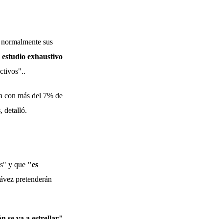
rá normalmente sus
 estudio exhaustivo
ctivos"..
sta con más del 7% de
s
, detalló.
as" y que
"es
hávez pretenderán
n se va a estrellar"