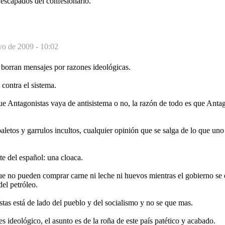
 escapados del confesionario.
o de 2009 - 10:02
 borran mensajes por razones ideológicas.
 contra el sistema.
ue Antagonistas vaya de antisistema o no, la razón de todo es que Antag
aletos y garrulos incultos, cualquier opinión que se salga de lo que uno
te del español: una cloaca.
e no pueden comprar carne ni leche ni huevos mientras el gobierno se
del petróleo.
as está de lado del pueblo y del socialismo y no se que mas.
es ideológico, el asunto es de la roña de este país patético y acabado.