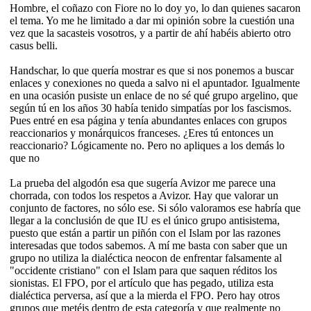
Hombre, el coñazo con Fiore no lo doy yo, lo dan quienes sacaron
el tema. Yo me he limitado a dar mi opinión sobre la cuestión una
vez que la sacasteis vosotros, y a partir de ahí habéis abierto otro
casus belli.
Handschar, lo que quería mostrar es que si nos ponemos a buscar
enlaces y conexiones no queda a salvo ni el apuntador. Igualmente
en una ocasión pusiste un enlace de no sé qué grupo argelino, que
según tú en los años 30 había tenido simpatías por los fascismos.
Pues entré en esa página y tenía abundantes enlaces con grupos
reaccionarios y monárquicos franceses. ¿Eres tú entonces un
reaccionario? Lógicamente no. Pero no apliques a los demás lo
que no
La prueba del algodón esa que sugería Avizor me parece una
chorrada, con todos los respetos a Avizor. Hay que valorar un
conjunto de factores, no sólo ese. Si sólo valoramos ese habría que
llegar a la conclusión de que IU es el único grupo antisistema,
puesto que están a partir un piñón con el Islam por las razones
interesadas que todos sabemos. A mí me basta con saber que un
grupo no utiliza la dialéctica neocon de enfrentar falsamente al
"occidente cristiano" con el Islam para que saquen réditos los
sionistas. El FPO, por el artículo que has pegado, utiliza esta
dialéctica perversa, así que a la mierda el FPO. Pero hay otros
grupos que metéis dentro de esta categoría y que realmente no