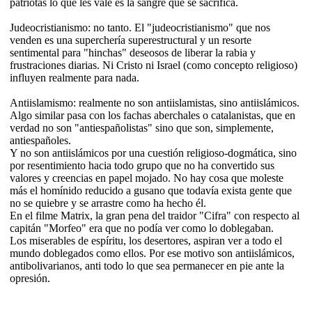
patriotas lo que les vale es la sangre que se sacrifica.
Judeocristianismo: no tanto. El "judeocristianismo" que nos
venden es una superchería superestructural y un resorte
sentimental para "hinchas" deseosos de liberar la rabia y
frustraciones diarias. Ni Cristo ni Israel (como concepto religioso)
influyen realmente para nada.
Antiislamismo: realmente no son antiislamistas, sino antiislámicos.
Algo similar pasa con los fachas aberchales o catalanistas, que en
verdad no son "antiespañolistas" sino que son, simplemente,
antiespañoles.
Y no son antiislámicos por una cuestión religioso-dogmática, sino
por resentimiento hacia todo grupo que no ha convertido sus
valores y creencias en papel mojado. No hay cosa que moleste
más el homínido reducido a gusano que todavía exista gente que
no se quiebre y se arrastre como ha hecho él.
En el filme Matrix, la gran pena del traidor "Cifra" con respecto al
capitán "Morfeo" era que no podía ver como lo doblegaban.
Los miserables de espíritu, los desertores, aspiran ver a todo el
mundo doblegados como ellos. Por ese motivo son antiislámicos,
antibolivarianos, anti todo lo que sea permanecer en pie ante la
opresión.