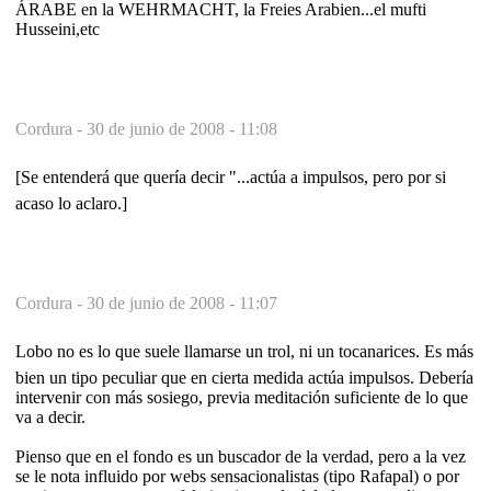
ÁRABE en la WEHRMACHT, la Freies Arabien...el mufti
Husseini,etc
Cordura -
30 de junio de 2008 - 11:08
[Se entenderá que quería decir "...actúa a impulsos, pero por si
acaso lo aclaro.]
Cordura -
30 de junio de 2008 - 11:07
Lobo no es lo que suele llamarse un trol, ni un tocanarices. Es más
bien un tipo peculiar que en cierta medida actúa impulsos. Debería
intervenir con más sosiego, previa meditación suficiente de lo que
va a decir.
Pienso que en el fondo es un buscador de la verdad, pero a la vez
se le nota influido por webs sensacionalistas (tipo Rafapal) o por