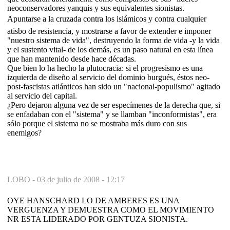
neoconservadores yanquis y sus equivalentes sionistas.
Apuntarse a la cruzada contra los islámicos y contra cualquier
atisbo de resistencia, y mostrarse a favor de extender e imponer
"nuestro sistema de vida", destruyendo la forma de vida -y la vida
y el sustento vital- de los demás, es un paso natural en esta línea
que han mantenido desde hace décadas.
Que bien lo ha hecho la plutocracia: si el progresismo es una
izquierda de diseño al servicio del dominio burgués, éstos neo-
post-fascistas atlánticos han sido un "nacional-populismo" agitado
al servicio del capital.
¿Pero dejaron alguna vez de ser especímenes de la derecha que, si
se enfadaban con el "sistema" y se llamban "inconformistas", era
sólo porque el sistema no se mostraba más duro con sus
enemigos?
LOBO -
03 de julio de 2008 - 12:17
OYE HANSCHARD LO DE AMBERES ES UNA
VERGUENZA Y DEMUESTRA COMO EL MOVIMIENTO
NR ESTA LIDERADO POR GENTUZA SIONISTA.