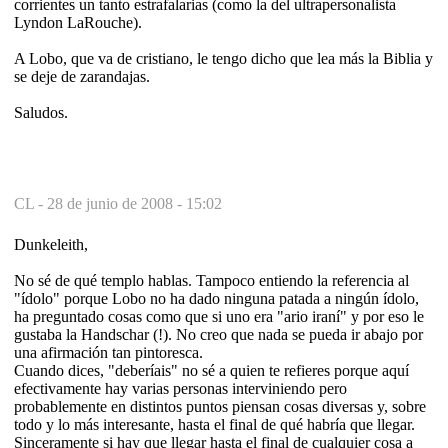
corrientes un tanto estrafalarias (como la del ultrapersonalista
Lyndon LaRouche).
A Lobo, que va de cristiano, le tengo dicho que lea más la Biblia y
se deje de zarandajas.
Saludos.
CL -
28 de junio de 2008 - 15:02
Dunkeleith,
No sé de qué templo hablas. Tampoco entiendo la referencia al
"ídolo" porque Lobo no ha dado ninguna patada a ningún ídolo,
ha preguntado cosas como que si uno era "ario iraní" y por eso le
gustaba la Handschar (!). No creo que nada se pueda ir abajo por
una afirmación tan pintoresca.
Cuando dices, "deberíais" no sé a quien te refieres porque aquí
efectivamente hay varias personas interviniendo pero
probablemente en distintos puntos piensan cosas diversas y, sobre
todo y lo más interesante, hasta el final de qué habría que llegar.
Sinceramente si hay que llegar hasta el final de cualquier cosa a