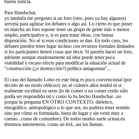
buena noticia.
Para Handschar,
yo también me pregunto si un foro (otro, pues ya hay algunos)
serviría para agilizar los debates o algo así. Lo cierto es que poner
en marcha un foro supone tener un grupo de gente más o menos
amplio, participativo y, si es para tratar ideas, con buena
disposición. No sé si esas condiciones se dan. En todo caso, los
debates pueden tener lugar incluso con recursos formales limitados
si los particpantes tienen cosas que decir. Si queréis hacer un foro,
adelante aunque modestamente tal idea puede tener poca
viabilidad y escaso efecto para modificar la situación actual de
"construcción (¿o destrucción?) política antagonista"...
El caso del llamado Lobo en este blog es poco convencional (por
decirlo de un modo oblicuo): no sé cuántos años tendrá ni si
realmente escribirá en serio (lo de comer o no comer cerdo sólo
podía ser respondido tal y como lo ha hecho Handschar...no
porque la pregunta EN OTRO CONTEXTO, diétetico,
etnográfico, antropológico o lo que sea, no pudiera tener sentido
sino por cómo es formulada, fuera de lugar y sin venir muy a
cuento...como de costumbre). De todos modos suele actuar,en
términos interneteros, como un trol...asi los llaman.