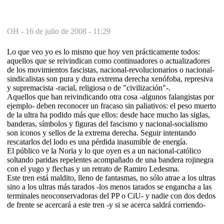
OH -
16 de julio de 2008 - 11:29
Lo que veo yo es lo mismo que hoy ven prácticamente todos:
aquellos que se reivindican como continuadores o actualizadores
de los movimientos fascistas, nacional-revolucionarios o nacional-
sindicalistas son pura y dura extrema derecha xenófoba, represiva
y supremacista -racial, religiosa o de "civilización"-.
Aquellos que han reivindicando otra cosa -algunos falangistas por
ejemplo- deben reconocer un fracaso sin paliativos: el peso muerto
de la ultra ha podido más que ellos: desde hace mucho las siglas,
banderas, símbolos y figuras del fascismo y nacional-socialismo
son iconos y sellos de la extrema derecha. Seguir intentando
rescatarlos del lodo es una pérdida inasumible de energía.
El público ve la Noria y lo que oyen es a un nacional-católico
soltando paridas repelentes acompañado de una bandera rojinegra
con el yugo y flechas y un retrato de Ramiro Ledesma.
Este tren está maldito, lleno de fantasmas, no sólo atrae a los ultras
sino a los ultras más tarados -los menos tarados se engancha a las
terminales neoconservadoras del PP o CiU- y nadie con dos dedos
de frente se acercará a este tren -y si se acerca saldrá corriendo-