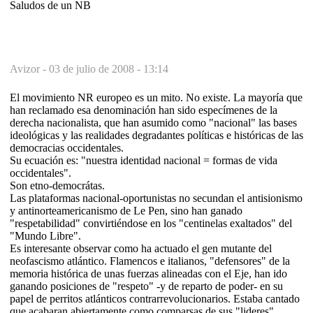
Saludos de un NB
Avizor -
03 de julio de 2008 - 13:14
El movimiento NR europeo es un mito. No existe. La mayoría que
han reclamado esa denominación han sido especímenes de la
derecha nacionalista, que han asumido como "nacional" las bases
ideológicas y las realidades degradantes políticas e históricas de las
democracias occidentales.
Su ecuación es: "nuestra identidad nacional = formas de vida
occidentales".
Son etno-democrátas.
Las plataformas nacional-oportunistas no secundan el antisionismo
y antinorteamericanismo de Le Pen, sino han ganado
"respetabilidad" convirtiéndose en los "centinelas exaltados" del
"Mundo Libre".
Es interesante observar como ha actuado el gen mutante del
neofascismo atlántico. Flamencos e italianos, "defensores" de la
memoria histórica de unas fuerzas alineadas con el Eje, han ido
ganando posiciones de "respeto" -y de reparto de poder- en su
papel de perritos atlánticos contrarrevolucionarios. Estaba cantado
que acabaran abiertamente como comparsas de sus "lideres"