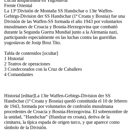
Lucha antipartisana en Yugoslavia
Frente Oriental
La 13ª División de Montaña SS Handschar o 13te Waffen-
Gebirgs-Division der SS Handschar (1ª Croata y Bosnia) fue una
División de las Waffen-SS formada el año 1943 por voluntarios
musulmanes de Croacia y Bosnia-Herzegovina que combatió
durante la Segunda Guerra Mundial junto a la Alemania nazi,
participando especialmente en las luchas contra las guerrillas
yugoslavas de Josip Broz Tito.
Tabla de contenidos [ocultar]
1 Historial
2 Teatros de operaciones
3 Condecorados con la Cruz de Caballero
4 Comandantes
Historial [editar]La 13te Waffen-Gebirgs-Division der SS
Handschar (1ª Croata y Bosnia) quedó constituida el 10 de febrero
de 1943, formada por voluntarios de confesión musulmana
procedentes de Croacia y Bosnia-Herzegovina. El sobrenombre de
la unidad, "Handschar" (Handzar en croata), deriva de la
cimitarra, la típica espada de origen turco, y que aparece como
símbolo de la División.