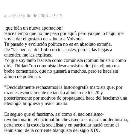
aj -
07 de julio de 2008 - 19:15
¡que bién un nueva aportación!
Hace tiempo que no me paso por aquí, pero ya que lo hago, me
voy a dar el gustazo de saludar a Voivoda.
Tu pasado y evolución política no es en absoluto extraña.
De "las perlas" del Lobo no te asustes, pero si las llegas a
entender, me las explicas.
Yo que soy tanto fascista como comunista (comunitarista o como
diría Thiriart "un comunista desmarxsistizado") te adjunto un
brebe comentario, que no gustará a muchos, pero se hace sin
ánimo de polémica:
"Decididamente rechazamos la historiografía marxista que, por
razones esencialmente de táctica al inicio de los 20 y
posteriormente por motivos de propaganda hace del fascismo una
ideología burguesa y reaccionaria.
Es seguro que el fascismo, así como el nacionalismo-
revolucionario, el nacional-bolchevismo o el marxismo-leninismo,
pertenece a la escuela socialista y en particular nació como el
leninismo, de la corriente blanquista del siglo XIX.