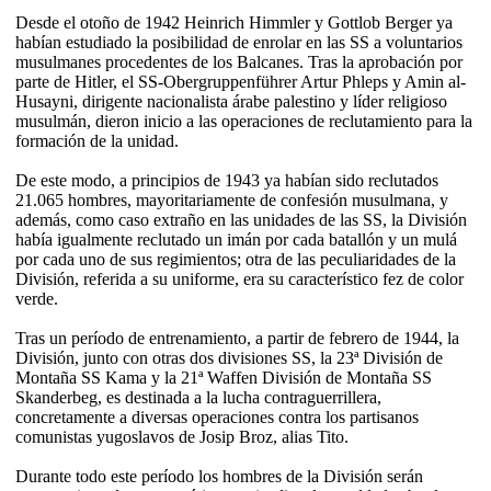
Desde el otoño de 1942 Heinrich Himmler y Gottlob Berger ya
habían estudiado la posibilidad de enrolar en las SS a voluntarios
musulmanes procedentes de los Balcanes. Tras la aprobación por
parte de Hitler, el SS-Obergruppenführer Artur Phleps y Amin al-
Husayni, dirigente nacionalista árabe palestino y líder religioso
musulmán, dieron inicio a las operaciones de reclutamiento para la
formación de la unidad.
De este modo, a principios de 1943 ya habían sido reclutados
21.065 hombres, mayoritariamente de confesión musulmana, y
además, como caso extraño en las unidades de las SS, la División
había igualmente reclutado un imán por cada batallón y un mulá
por cada uno de sus regimientos; otra de las peculiaridades de la
División, referida a su uniforme, era su característico fez de color
verde.
Tras un período de entrenamiento, a partir de febrero de 1944, la
División, junto con otras dos divisiones SS, la 23ª División de
Montaña SS Kama y la 21ª Waffen División de Montaña SS
Skanderbeg, es destinada a la lucha contraguerrillera,
concretamente a diversas operaciones contra los partisanos
comunistas yugoslavos de Josip Broz, alias Tito.
Durante todo este período los hombres de la División serán