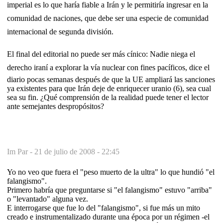
imperial es lo que haría fiable a Irán y le permitiría ingresar en la
comunidad de naciones, que debe ser una especie de comunidad
internacional de segunda división.
El final del editorial no puede ser más cínico: Nadie niega el
derecho iraní a explorar la vía nuclear con fines pacíficos, dice el
diario pocas semanas después de que la UE ampliará las sanciones
ya existentes para que Irán deje de enriquecer uranio (6), sea cual
sea su fin. ¿Qué comprensión de la realidad puede tener el lector
ante semejantes despropósitos?
Im Par -
21 de julio de 2008 - 22:45
Yo no veo que fuera el "peso muerto de la ultra" lo que hundió "el
falangismo".
Primero habría que preguntarse si "el falangismo" estuvo "arriba"
o "levantado" alguna vez.
E interrogarse que fue lo del "falangismo", si fue más un mito
creado e instrumentalizado durante una época por un régimen -el