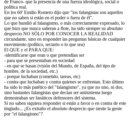
de Franco- que la presencia de una fuerza ideológica, social o
política real.
En los 60' Emilio Romero dijo que "los falangistas son aquellos
que no saben si están en el poder o fuera de él".
Lo que hundió al falangismo, o más correctamente expresado, lo
que hizo que nunca salieran a flote, ha sido siempre su absoluto
desprecio NO SÓLO POR CONOCER LA REALIDAD
circundante, sino en responder las preguntas básicas de cualquier
movimiento (político, sectario o lo que sea)
El QUE y el PARA QUE:
-identificarse que eran o que pretendían ser
- para que se presentaban en sociedad
- en que se basan (visión del Mundo, de España, del tipo de
hombre, de la sociedad, etc.)
- porque luchaban (cometido, tareas, etc)
- contra que luchaban y contra quienes se enfrentan. Esto último
ha sido lo más patético del "falangismo", ya que no uno, ni dos,
sino bastantes falangistas que decían ser antisistema luego
demostraban ser fanáticos defensores del sistema.
Si no saben siquiera responder si están a favor o en contra de este
tinglado... ¿Es extraño el absoluto desprecio que siente la gente
por "el falangismo"?