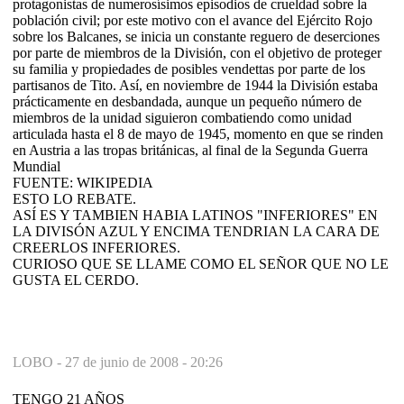
protagonistas de numerosísimos episodios de crueldad sobre la
población civil; por este motivo con el avance del Ejército Rojo
sobre los Balcanes, se inicia un constante reguero de deserciones
por parte de miembros de la División, con el objetivo de proteger
su familia y propiedades de posibles vendettas por parte de los
partisanos de Tito. Así, en noviembre de 1944 la División estaba
prácticamente en desbandada, aunque un pequeño número de
miembros de la unidad siguieron combatiendo como unidad
articulada hasta el 8 de mayo de 1945, momento en que se rinden
en Austria a las tropas británicas, al final de la Segunda Guerra
Mundial
FUENTE: WIKIPEDIA
ESTO LO REBATE.
ASÍ ES Y TAMBIEN HABIA LATINOS "INFERIORES" EN
LA DIVISÓN AZUL Y ENCIMA TENDRIAN LA CARA DE
CREERLOS INFERIORES.
CURIOSO QUE SE LLAME COMO EL SEÑOR QUE NO LE
GUSTA EL CERDO.
LOBO -
27 de junio de 2008 - 20:26
TENGO 21 AÑOS