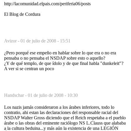
http://lacomunidad.elpais.com/periferia06/posts
El Blog de Cordura
Avizor -
01 de julio de 2008 - 15:51
¿Pero porqué ese empeño en hablar sobre lo que era o no era
pensaba o no pensaba el NSDAP sobre esto o aquello?
¿Y de qué templo, de que ídolo y de que final habla "dunkeleit"?
A ver si se centran un poco
Handschar -
01 de julio de 2008 - 10:30
Los nazis jamás consideraron a los árabes inferiores, todo lo
contratio, ahi estan las declaraciones del responsable racial del
NSDAP Walter Gross diciendo que el Reich respetaba a el pueblo
árabe o las obras del eminente raciólogo NS L.Clauss que alababa
a la cultura beduina...y más aún la existencia de una LEGIÓN