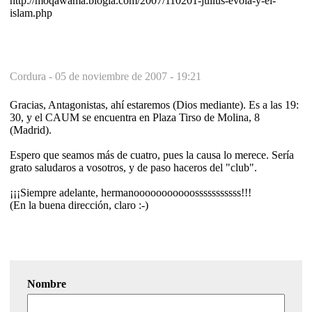
http://moqawama.blogia.com/2007/110201-julius-evola-y-el-
islam.php
Cordura -
05 de noviembre de 2007 - 19:21
Gracias, Antagonistas, ahí estaremos (Dios mediante). Es a las 19:
30, y el CAUM se encuentra en Plaza Tirso de Molina, 8
(Madrid).
Espero que seamos más de cuatro, pues la causa lo merece. Sería
grato saludaros a vosotros, y de paso haceros del "club".
¡¡¡Siempre adelante, hermanooooooooooosssssssssss!!!
(En la buena dirección, claro :-)
Nombre