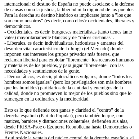
internacional: el destino de España no puede asociarse a la defensa
de causas como la justicia, la libertad ni la dignidad de los pueblos.
Para la derecha su destino histórico es implicarse junto a "los que
son como nosotros" (es decir, como ellos): occidentales, liberales y
democráticos.
- Occidentales, es decir, burgueses materialistas (tanto tienes tanto
vales) mayoritariamente blancos y de "raíces cristianas".
- Liberales, es decir, individualistas, hedonistas y amantes del
desorden vital característico de la Jungla (el Mercado) donde
imponen sus intereses los grupos privados más fuertes, que
reclaman libertad para explotar "libremente" los recursos humanos
y materiales de los pueblos, y para jugar "libremente" con las
necesidades y sentimientos de la gente.
- Democráticos, es decir, plutocráticos vulgares, donde "todos los
hombres somos iguales" (pero los privilegiados son más hombres
que los humildes) partidarios de la cantidad y enemigos de la
calidad, donde no promueven lo mejor de los pueblos sino que lo
sumergen en la ordinariez y la mediocridad.
Esto es lo que defiende con ganas y claridad el "centro" de la
derecha española (Partido Popular), pero también lo que, con
matices, barnices y distracciones colaterales, defienden sus alas,
desde PRISA-Psoe o Ezquerra Republicana hasta Democracias o
Frentes Nazionales.
Aquí reside la ventaja del núcleo central de la derecha española, el