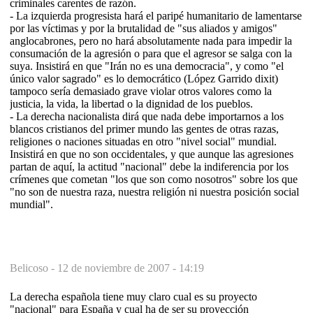
criminales carentes de razón.
- La izquierda progresista hará el paripé humanitario de lamentarse
por las víctimas y por la brutalidad de "sus aliados y amigos"
anglocabrones, pero no hará absolutamente nada para impedir la
consumación de la agresión o para que el agresor se salga con la
suya. Insistirá en que "Irán no es una democracia", y como "el
único valor sagrado" es lo democrático (López Garrido dixit)
tampoco sería demasiado grave violar otros valores como la
justicia, la vida, la libertad o la dignidad de los pueblos.
- La derecha nacionalista dirá que nada debe importarnos a los
blancos cristianos del primer mundo las gentes de otras razas,
religiones o naciones situadas en otro "nivel social" mundial.
Insistirá en que no son occidentales, y que aunque las agresiones
partan de aquí, la actitud "nacional" debe la indiferencia por los
crímenes que cometan "los que son como nosotros" sobre los que
"no son de nuestra raza, nuestra religión ni nuestra posición social
mundial".
Belicoso -
12 de noviembre de 2007 - 14:19
La derecha española tiene muy claro cual es su proyecto
"nacional" para España y cual ha de ser su proyección