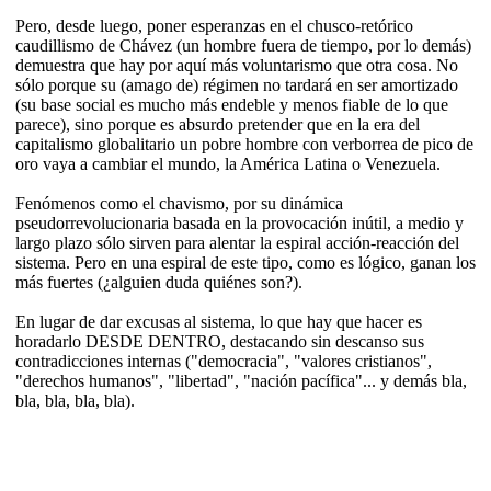
Pero, desde luego, poner esperanzas en el chusco-retórico
caudillismo de Chávez (un hombre fuera de tiempo, por lo demás)
demuestra que hay por aquí más voluntarismo que otra cosa. No
sólo porque su (amago de) régimen no tardará en ser amortizado
(su base social es mucho más endeble y menos fiable de lo que
parece), sino porque es absurdo pretender que en la era del
capitalismo globalitario un pobre hombre con verborrea de pico de
oro vaya a cambiar el mundo, la América Latina o Venezuela.
Fenómenos como el chavismo, por su dinámica
pseudorrevolucionaria basada en la provocación inútil, a medio y
largo plazo sólo sirven para alentar la espiral acción-reacción del
sistema. Pero en una espiral de este tipo, como es lógico, ganan los
más fuertes (¿alguien duda quiénes son?).
En lugar de dar excusas al sistema, lo que hay que hacer es
horadarlo DESDE DENTRO, destacando sin descanso sus
contradicciones internas ("democracia", "valores cristianos",
"derechos humanos", "libertad", "nación pacífica"... y demás bla,
bla, bla, bla, bla).