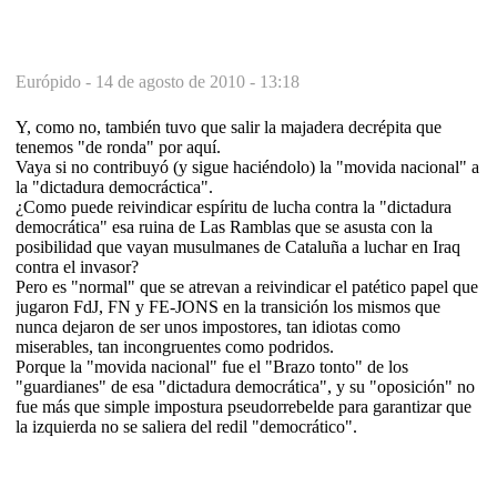
Európido -
14 de agosto de 2010 - 13:18
Y, como no, también tuvo que salir la majadera decrépita que
tenemos "de ronda" por aquí.
Vaya si no contribuyó (y sigue haciéndolo) la "movida nacional" a
la "dictadura democráctica".
¿Como puede reivindicar espíritu de lucha contra la "dictadura
democrática" esa ruina de Las Ramblas que se asusta con la
posibilidad que vayan musulmanes de Cataluña a luchar en Iraq
contra el invasor?
Pero es "normal" que se atrevan a reivindicar el patético papel que
jugaron FdJ, FN y FE-JONS en la transición los mismos que
nunca dejaron de ser unos impostores, tan idiotas como
miserables, tan incongruentes como podridos.
Porque la "movida nacional" fue el "Brazo tonto" de los
"guardianes" de esa "dictadura democrática", y su "oposición" no
fue más que simple impostura pseudorrebelde para garantizar que
la izquierda no se saliera del redil "democrático".