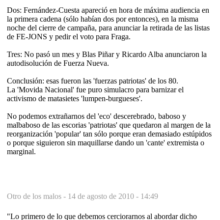
Dos: Fernández-Cuesta apareció en hora de máxima audiencia en
la primera cadena (sólo habían dos por entonces), en la misma
noche del cierre de campaña, para anunciar la retirada de las listas
de FE-JONS y pedir el voto para Fraga.
Tres: No pasó un mes y Blas Piñar y Ricardo Alba anunciaron la
autodisolución de Fuerza Nueva.
Conclusión: esas fueron las 'fuerzas patriotas' de los 80.
La 'Movida Nacional' fue puro simulacro para barnizar el
activismo de matasietes 'lumpen-burgueses'.
No podemos extrañarnos del 'eco' descerebrado, baboso y
malbaboso de las escorias 'patriotas' que quedaron al margen de la
reorganización 'popular' tan sólo porque eran demasiado estúpidos
o porque siguieron sin maquillarse dando un 'cante' extremista o
marginal.
Otro de los malos -
14 de agosto de 2010 - 14:49
"Lo primero de lo que debemos cerciorarnos al abordar dicho