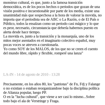
monstruo cultural, es que, junto a la famosa transición
democrática, es de los pocos hechos o periodos que gozan de una
visión positiva e incuestionable por parte de los media, existe una
unanimidad más que sospechosa a la hora de valorar la movida, no
importa que el periodista sea de ABC o La Razón, o de El País o
Público, todos la ensalzan como un periodo casi mágico y lo que
es peor, necesario, circunstancia que debería habernos puesto en
alerta desde hace tiempo.
La movida es, junto a la transición y la monarquía, uno de los
mitos mejor asentados en el imaginario colectivo español, muy
pocas voces se atreven a cuestionarla.
Yo como SOY de los MALOS, de los que no se creen el cuento
del mundo libre, rápido y flexible, romperé una lanza"
LA-IN -
14 de agosto de 2010 - 13:28
Precisamente, en los años 80, los "patriotas" de Fn, Fdj y Falange
o no existian o estaban reorganizandose bajo la disciplina política
de Alianza popular, luego PP.
O en la "lucha cultural", que viene a ser casi lo mismo...Sobre
todo bajo el ala de Verstringe y Fraga.