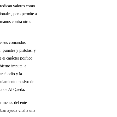
predican valores como
ionales, pero permite a
umanos contra otros
que sus comandos
, puñales y pistolas, y
el carácter político
obierno imputa, a
r el odio y la
ngulamiento masivo de
ía de Al Qaeda.
rímenes del ente
ban ayuda vital a una