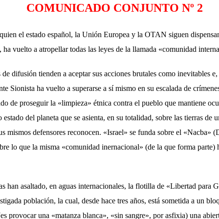
COMUNICADO CONJUNTO Nº 2
a quien el estado español, la Unión Europea y la OTAN siguen dispensan
, ha vuelto a atropellar todas las leyes de la llamada «comunidad intern
e difusión tienden a aceptar sus acciones brutales como inevitables e, 
te Sionista ha vuelto a superarse a sí mismo en su escalada de crímen
ado de proseguir la «limpieza» étnica contra el pueblo que mantiene oc
 estado del planeta que se asienta, en su totalidad, sobre las tierras de 
us mismos defensores reconocen. «Israel» se funda sobre el «Nacba» (D
sobre lo que la misma «comunidad inernacional» (de la que forma parte) 
tas han asaltado, en aguas internacionales, la flotilla de «Libertad para
stigada población, la cual, desde hace tres años, está sometida a un bl
es provocar una «matanza blanca», «sin sangre», por asfixia) una abiert