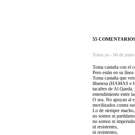
55 COMENTARIO
Toma ya -
06 de junio
Toma castaña con el
Pero están en su línea 
Toma castaña que veng
libanesa (HAMAS e Hiz
tacafres de Al Qaeda, 
entendimiento entre la
O sea. No apoyan al ej
movilizados contra sus
Lo de siempre macho,
no somos ni partidarios
no somos ni imperialist
ni resistentes,
ni resistentes,