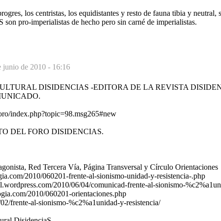
res, los centristas, los equidistantes y resto de fauna tibia y neutral, s
son pro-imperialistas de hecho pero sin carné de imperialistas.
 junio de 2010 - 16:16
ULTURAL DISIDENCIAS -EDITORA DE LA REVISTA DISIDEN
MUNICADO.
t/foro/index.php?topic=98.msg265#new
TO DEL FORO DISIDENCIAS.
agonista, Red Tercera Vía, Página Transversal y Círculo Orientaciones
ogia.com/2010/060201-frente-al-sionismo-unidad-y-resistencia-.php
sal.wordpress.com/2010/06/04/comunicad-frente-al-sionismo-%c2%a1uni
blogia.com/2010/060201-orientaciones.php
6/02/frente-al-sionismo-%c2%a1unidad-y-resistencia/
tural DisidenciaS