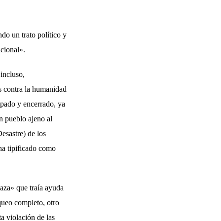
do un trato político y
acional».
incluso,
es contra la humanidad
upado y encerrado, ya
un pueblo ajeno al
esastre) de los
ha tipificado como
 Gaza» que traía ayuda
oqueo completo, otro
a violación de las