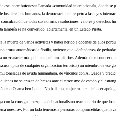
de esta corte bufonesca llamada «comunidad internacional», donde se 
a de los derechos humanos, la democracia o el respeto a las leyes internac
a conculcación de todas sus normas, resoluciones, valores y derechos h
sta también se ha convertido, abiertamente, en un Estado Pirata.
ca la muerte de varios activistas y haber herido a docenas de ellos por
 con armas automáticas la flotilla, tuvieron que «defenderse» de pedradas
a un «carácter más político que humanitario». Además de reconocer que 
 (excusa típica de cualquier organización terrorista) un miembro de ese g
mil toneladas de ayuda humanitaria, de vínculos con Al Qaeda y predica
 quienes no se cruzan de brazos ante el terrorismo de estado y el estra
ación con Osama ben Laden. No hallamos mejor manera de hacer apolog
a con la consigna mezquina del nacionalismo reaccionario de que los c
lema nuestro». Por un lado tenemos a personas comprometidas que lleva