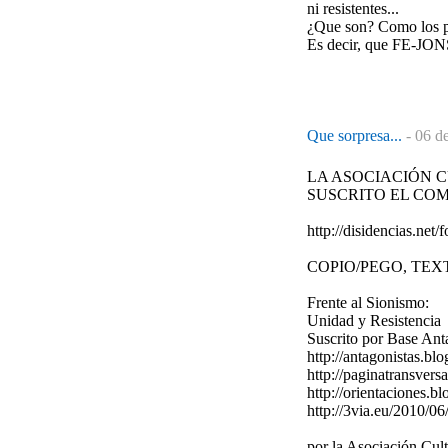
ni resistentes...
¿Que son? Como los prog
Es decir, que FE-JONS 
Que sorpresa...
-
06 de
LA ASOCIACIÓN C
SUSCRITO EL CO
http://disidencias.ne
COPIO/PEGO, TEX
Frente al Sionismo:
Unidad y Resistencia
Suscrito por Base Ant
http://antagonistas.bl
http://paginatransver
http://orientaciones.
http://3via.eu/2010/0
por la Asociación Cul