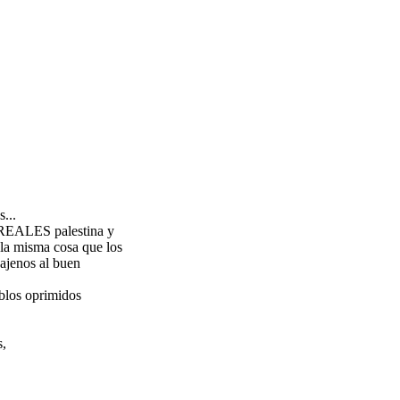
!
...
s REALES palestina y
 la misma cosa que los
 ajenos al buen
eblos oprimidos
s,