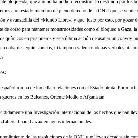
te bloqueada, que aún no ha podido reconstruir lo destruido por los 
enemos a un estado miembro de pleno derecho de la ONU que se vende 
ón y avanzadilla del «Mundo Libre», y que, justo por esto, por gozar d
nte de corso para mantener monstruosidades como el bloqueo a Gaza, la 
tos químicos en prisioneros y esta última acción de asaltar un convoy h
len cobardes equidistancias, ni tampoco valen condenas verbales ni lam
es.
os:
 español rompa de inmediato relaciones con el Estado pirata. Por muc
n guerras en los Balcanes, Oriente Medio o Afganistán.
cididamente una Investigación internacional de los hechos que han llev
 «Libertad para Gaza» en aguas internacionales.
 cumplimiento de las resoluciones de la ONU que llevan décadas sin cum