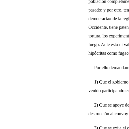
población completamen
pasado; y por otro, t
democracia» de la regi
Occidente, tiene pate
tortura, los experimen
fuego. Ante esto ni va
hipócritas como fugac
Por ello demandam
1) Que el gobierno
venido participando e
2) Que se apoye de
destrucción al convoy
3) Que se exija el