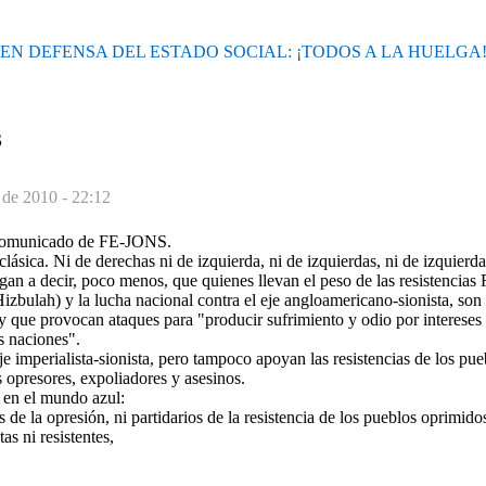
EN DEFENSA DEL ESTADO SOCIAL: ¡TODOS A LA HUELGA
S
 de 2010 - 22:12
 comunicado de FE-JONS.
clásica. Ni de derechas ni de izquierda, ni de izquierdas, ni de izquierdas
an a decir, poco menos, que quienes llevan el peso de las resistencia
bulah) y la lucha nacional contra el eje angloamericano-sionista, son
y que provocan ataques para "producir sufrimiento y odio por intereses
s naciones".
e imperialista-sionista, pero tampoco apoyan las resistencias de los pu
 opresores, expoliadores y asesinos.
 en el mundo azul:
 de la opresión, ni partidarios de la resistencia de los pueblos oprimido
as ni resistentes,