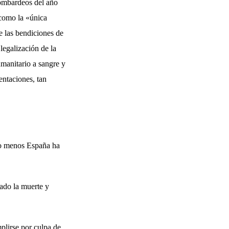
bombardeos del año
como la «única
e las bendiciones de
legalización de la
umanitario a sangre y
entaciones, tan
ho menos España ha
ado la muerte y
plirse por culpa de